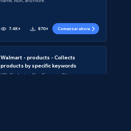
name, Asin, and more.
7.4K+
870+
Comenzar ahora
Walmart - products - Collects
products by specific keywords
URL, Final price, Sku, Currency, Gtin,
Specifications, Image urls, Top reviews, and
more.
5.6K+
875+
Comenzar ahora