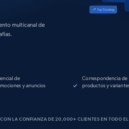
Proxies de
collected
Comienza desde
esde
$0.9/IP
datacenter
B
iento multicanal de
esde
fías.
Proxies de ISP
de
Más de 1,300,000+ proxies residenciales
estáticos totalmente compatibles
ra
encial de
Correspondencia de
mociones y anuncios
productos y variante
CON LA CONFIANZA DE 20,000+ CLIENTES EN TODO E