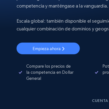
Proxies
Comienza d
competencia y manténgase a la vanguardia.
residenciales
$5
$2.5/G
50% OFF
INFRAESTRUCTURA PROXY
Escala global: también disponible el seguim
Comienza d
Proxies de ISP
$1.3/IP
cualquier combinación de dominios y geogra
Proxies residenciales
50% OFF
400M+ IPs globales de dispositivos 
pares reales
Proxies de datacenter
Empieza ahora
Proxies fiables y de alta velocidad pa
una extracción de datos eficaz
Compare los precios de
Pot
la competencia en Dollar
pro
General
CUENTA 