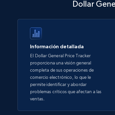
Dollar Gene
Walmart - products - Discover
products by using sku numbers
URL, Final price, Sku, Currency, Gtin,
Specifications, Image urls, Top reviews, and
more.
Información detallada
5.6K+
875+
Comenzar ahora
El Dollar General Price Tracker
proporciona una visión general
completa de sus operaciones de
TikTok Shop - Collect TikTok shop
comercio electrónico, lo que le
products by keywords search
permite identificar y abordar
URL, Title, Available, Description, Currency, Initial
problemas críticos que afectan a las
price, Final price, Discount percent, and more.
ventas.
5.4K+
668+
Comenzar ahora