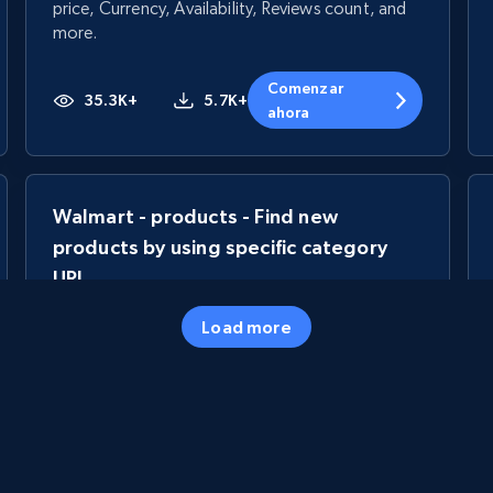
price, Currency, Availability, Reviews count, and
more.
Comenzar
35.3K+
5.7K+
ahora
Walmart - products - Find new
products by using specific category
URL
URL, Final price, Sku, Currency, Gtin,
Load more
Specifications, Image urls, Top reviews, and
more.
5.6K+
875+
Comenzar ahora