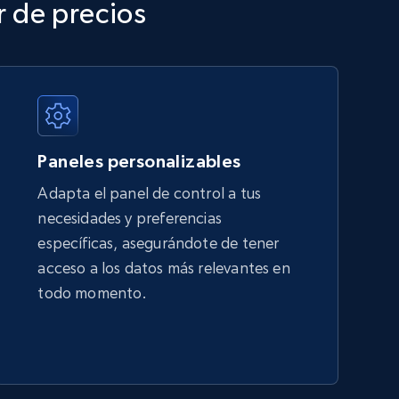
r de precios
TikTok Shop - category
URL, Title, Available, Description, Currency, Initial
price, Final price, Discount percent, and more.
Paneles personalizables
5.4K+
668+
Comenzar ahora
Adapta el panel de control a tus
necesidades y preferencias
específicas, asegurándote de tener
Amazon sellers info
acceso a los datos más relevantes en
Seller id, URL, Seller name, Description, Detailed
todo momento.
info, Stars, Feedbacks, Return policy, and more.
2.5K+
378+
Comenzar ahora