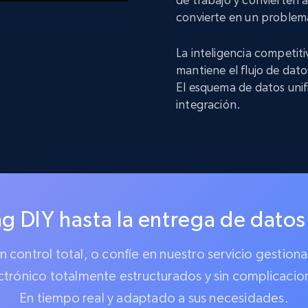
convierte en un problem
La inteligencia competit
mantiene el flujo de dat
El esquema de datos unif
integración.
g DIY hasta la entrega de datos
 un control total, o confíe en nuestro servicio gest
ctrónico totalmente estructurados y sin complicacio
En tiempo real y adaptado a sus necesidades.