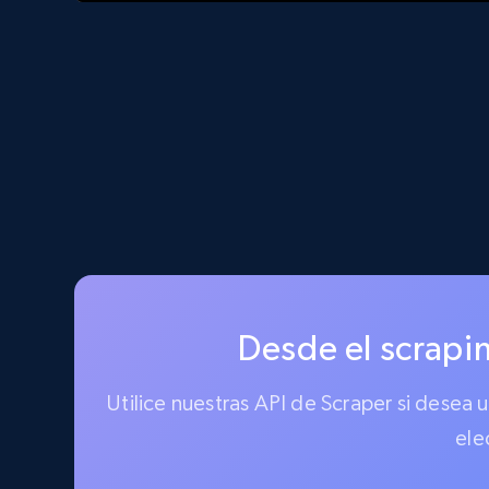
Desde el scrapin
Utilice nuestras API de Scraper si desea
ele