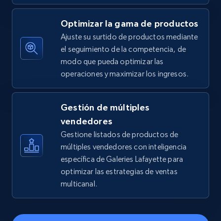
price, Final price, Discount percent, and more.
Optimizar la gama de productos
5.4K+
668+
Comenzar ahora
Ajuste su surtido de productos mediante
el seguimiento de la competencia, de
modo que pueda optimizar las
operaciones y maximizar los ingresos.
TikTok Shop - discover records by shop url
URL, Title, Available, Description, Currency, Initial
price, Final price, Discount percent, and more.
Gestión de múltiples
vendedores
5.4K+
668+
Comenzar ahora
Gestione listados de productos de
múltiples vendedores con inteligencia
específica de Galeries Lafayette para
optimizar las estrategias de ventas
Amazon sellers info
multicanal.
Seller id, URL, Seller name, Description, Detailed
info, Stars, Feedbacks, Return policy, and more.