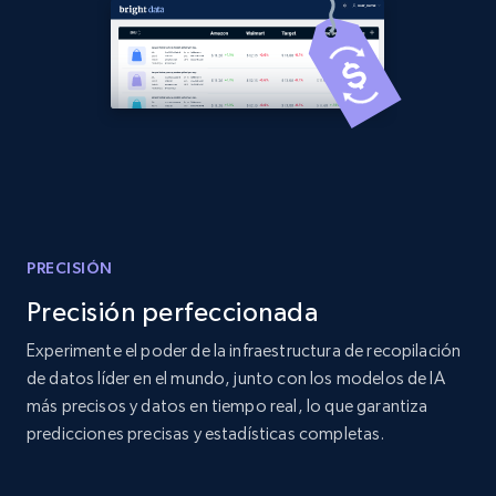
Amazon products global dataset
Title, Seller name, Brand, Description, Initial
price, Currency, Availability, Reviews count, and
more.
2.1K+
375+
Comenzar ahora
PRECISIÓN
Precisión perfeccionada
Amazon products global dataset - Collects
Experimente el poder de la infraestructura de recopilación
products by specific category URL
de datos líder en el mundo, junto con los modelos de IA
más precisos y datos en tiempo real, lo que garantiza
Title, Seller name, Brand, Description, Initial
price, Currency, Availability, Reviews count, and
predicciones precisas y estadísticas completas.
more.