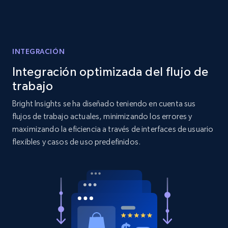
Title, Seller name, Brand, Description, Initial
price, Currency, Availability, Reviews count, and
more.
INTEGRACIÓN
2.1K+
375+
Comenzar ahora
Integración optimizada del flujo de
trabajo
Bright Insights se ha diseñado teniendo en cuenta sus
Etsy
flujos de trabajo actuales, minimizando los errores y
maximizando la eficiencia a través de interfaces de usuario
URL, Product id, Listing inventory id, Title, Rating,
flexibles y casos de uso predefinidos.
Reviews count shop, Reviews count item, Initial
price, and more.
1.9K+
322+
Comenzar ahora