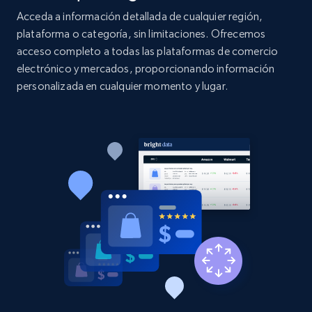
more.
Acceda a información detallada de cualquier región,
plataforma o categoría, sin limitaciones. Ofrecemos
acceso completo a todas las plataformas de comercio
2.1K+
375+
Comenzar ahora
electrónico y mercados, proporcionando información
personalizada en cualquier momento y lugar.
Amazon products global dataset - Collect
Amazon products by seller URL
Title, Seller name, Brand, Description, Initial
price, Currency, Availability, Reviews count, and
more.
2.1K+
375+
Comenzar ahora
Amazon products global dataset - Collect
products from Brands URLs