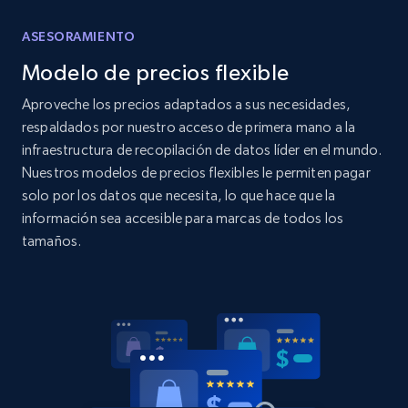
Home Depot US - Discover products by
ASESORAMIENTO
specified UPC
Modelo de precios flexible
URL, Domain, Country code, Model number,
Sku, Product id, Product name, Manufacturer,
Aproveche los precios adaptados a sus necesidades,
and more.
respaldados por nuestro acceso de primera mano a la
infraestructura de recopilación de datos líder en el mundo.
2.1K+
355+
Comenzar ahora
Nuestros modelos de precios flexibles le permiten pagar
solo por los datos que necesita, lo que hace que la
información sea accesible para marcas de todos los
tamaños.
Home Depot US - Discovery products by
specific category URL
URL, Domain, Country code, Model number,
Sku, Product id, Product name, Manufacturer,
and more.
2.1K+
355+
Comenzar ahora