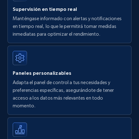
35.2K+
5.7K+
Comenzar ahora
Supervisión en tiempo real
Manténgase informado con alertas y notificaciones
en tiempo real, lo que le permitirá tomar medidas
Amazon Reviews
inmediatas para optimizar el rendimiento.
URL, Product name, Product rating, Product
rating object, Product rating max, Rating,
Author name, Asin, and more.
Paneles personalizables
7.4K+
870+
Comenzar ahora
Adapta el panel de control a tus necesidades y
preferencias específicas, asegurándote de tener
acceso a los datos más relevantes en todo
Walmart - products
momento.
URL, Final price, Sku, Currency, Gtin,
Specifications, Image urls, Top reviews, and
more.