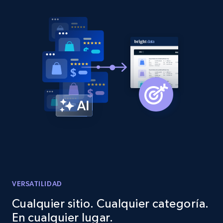
2.1K+
375+
Comenzar ahora
Amazon products global dataset -
Collecting products by keyword search
Title, Seller name, Brand, Description, Initial
price, Currency, Availability, Reviews count, and
more.
2.1K+
375+
Comenzar ahora
Amazon products global dataset - Collects
VERSATILIDAD
products by best sellers category URL
Cualquier sitio. Cualquier categoría.
Title, Seller name, Brand, Description, Initial
En cualquier lugar.
price, Currency, Availability, Reviews count, and