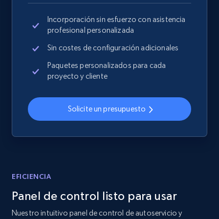
Rating, Reviews count, Images, Variations, and
Incorporación sin esfuerzo con asistencia
more.
profesional personalizada
2.4K+
199+
Comenzar ahora
Sin costes de configuración adicionales
Paquetes personalizados para cada
proyecto y cliente
Home Depot US
Solicite un presupuesto
URL, Domain, Country code, Model number,
Sku, Product id, Product name, Manufacturer,
and more.
2.1K+
355+
Comenzar ahora
EFICIENCIA
Panel de control listo para usar
Home Depot US - Gather data on products
Nuestro intuitivo panel de control de autoservicio y
using specified keywords