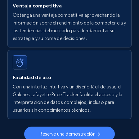
5.6K+
875+
Comenzar ahora
Ventaja competitiva
Obtenga una ventaja competitiva aprovechando la
información sobre el rendimiento de la competencia y
las tendencias del mercado para fundamentar su
Walmart - products - Find new products by
estrategia y su toma de decisiones.
using specific category URL
URL, Final price, Sku, Currency, Gtin,
Specifications, Image urls, Top reviews, and
more.
Facilidad de uso
5.6K+
875+
Comenzar ahora
Con una interfaz intuitiva y un diseño fácil de usar, el
Galeries Lafayette Price Tracker facilita el acceso y la
interpretación de datos complejos, incluso para
usuarios sin conocimientos técnicos.
Walmart - products - Collects products by
specific keywords
URL, Final price, Sku, Currency, Gtin,
Reserve una demostración
Specifications, Image urls, Top reviews, and