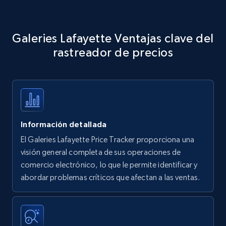
Amazon products - Collects products by
Galeries Lafayette Ventajas clave del
specific keywords
rastreador de precios
Title, Seller name, Brand, Description, Initial
price, Currency, Availability, Reviews count, and
more.
35.2K+
5.7K+
Comenzar ahora
Información detallada
El Galeries Lafayette Price Tracker proporciona una
Amazon products - find products by using
visión general completa de sus operaciones de
upc numbers
comercio electrónico, lo que le permite identificar y
abordar problemas críticos que afectan a las ventas.
Title, Seller name, Brand, Description, Initial
price, Currency, Availability, Reviews count, and
more.