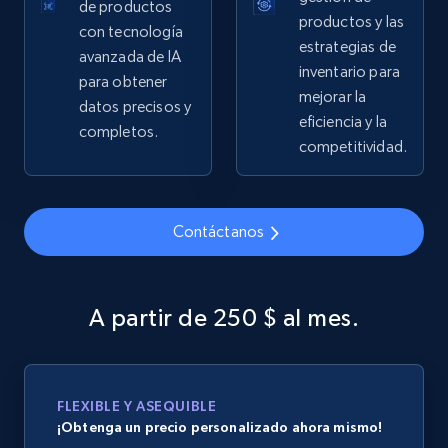
de productos
more.
productos y las
con tecnología
estrategias de
avanzada de IA
2.5K+
359+
Comenzar ahora
inventario para
para obtener
mejorar la
datos precisos y
eficiencia y la
completos.
competitividad.
Google Shopping
URL, Product id, Title, Product description,
Rating, Reviews count, Images, Variations, and
Contáctanos
more.
2.4K+
199+
Comenzar ahora
A partir de 250 $ al mes.
Google Shopping - collects products from
FLEXIBLE Y ASEQUIBLE
web using keywords
¡Obtenga un precio personalizado ahora mismo!
URL, Product id, Title, Product description,