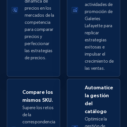
dinámica de
more.
actividades de
precios en los
promoción de
mercados de la
2.5K+
359+
Comenzar ahora
Galeries
competencia
Lafayette para
para comparar
replicar
precios y
estrategias
perfeccionar
eBay - Collect products from shops on eBay
exitosas e
las estrategias
URL, Product id, Title, Seller name, Seller rating,
impulsar el
de precios.
Seller reviews, Breadcrumbs, Root category, and
crecimiento de
more.
las ventas.
2.5K+
359+
Comenzar ahora
Automatice
Compare los
la gestión
mismos SKU.
del
Supere los retos
eBay - Collect records by category
catálogo
de la
URL, Product id, Title, Seller name, Seller rating,
Optimice la
correspondencia
Seller reviews, Breadcrumbs, Root category, and
gestión de