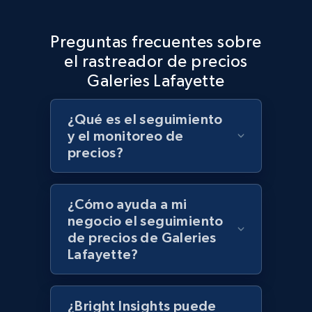
Target - Discover products by specified
Preguntas frecuentes sobre
UPC
el rastreador de precios
URL, Product id, Title, Product description,
Galeries Lafayette
Rating, Reviews count, Initial price, Discount,
and more.
¿Qué es el seguimiento
y el monitoreo de
1.3K+
175+
Comenzar ahora
precios?
¿Cómo ayuda a mi
Zara - Products
negocio el seguimiento
Category id, Product id, Product name, Price,
de precios de Galeries
Currency, Colour code, Colour, Description, and
Lafayette?
more.
1.2K+
208+
Comenzar ahora
¿Bright Insights puede