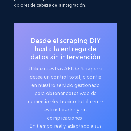
dolores de cabeza de la integración.
Desde el scraping DIY
hasta la entrega de
datos sin intervención
Utilice nuestras API de Scraper si
desea un control total, o confíe
en nuestro servicio gestionado
para obtener datos web de
comercio electrónico totalmente
estructurados y sin
complicaciones.
En tiempo real y adaptado a sus