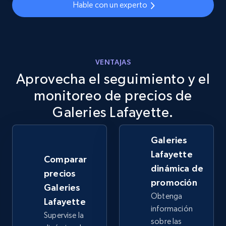
Hable con un experto
2.5K+
378+
Comenzar ahora
eBay
VENTAJAS
Aprovecha el seguimiento y el
URL, Product id, Title, Seller name, Seller rating,
Seller reviews, Breadcrumbs, Root category, and
monitoreo de precios de
more.
Galeries Lafayette.
2.5K+
359+
Comenzar ahora
Galeries
Lafayette
Comparar
dinámica de
precios
eBay - Gather data on products using
promoción
Galeries
specified keywords
Obtenga
Lafayette
URL, Product id, Title, Seller name, Seller rating,
información
Supervise la
Seller reviews, Breadcrumbs, Root category, and
sobre las