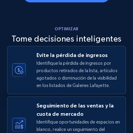
more.
5.6K+
875+
Comenzar ahora
OPTIMIZAR
Tome decisiones inteligentes
Walmart - products - Discover products by
Evite la pérdida de ingresos
using sku numbers
Identifique la pérdida de ingresos por
URL, Final price, Sku, Currency, Gtin,
productos retirados de la lista, artículos
Specifications, Image urls, Top reviews, and
agotados o disminución de la visibilidad
more.
en los listados de Galeries Lafayette.
5.6K+
875+
Comenzar ahora
Seguimiento de las ventas y la
cuota de mercado
Identifique oportunidades de espacios en
TikTok Shop
blanco, realice un seguimiento del