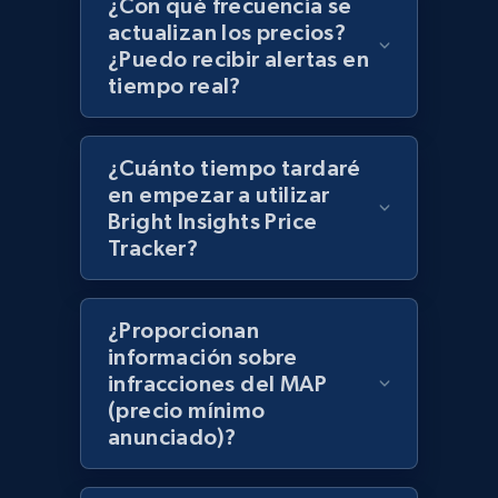
¿Con qué frecuencia se
actualizan los precios?
¿Puedo recibir alertas en
Best Buy products - Collect data on
tiempo real?
products using specified keywords
URL, Product id, Title, Images, Final price,
Currency, Discount, Initial price, and more.
¿Cuánto tiempo tardaré
en empezar a utilizar
Bright Insights Price
1.1K+
149+
Comenzar ahora
Tracker?
¿Proporcionan
Lowes.com
información sobre
URL, Domain, Marketplace pn, Sku, Other pn,
infracciones del MAP
Model number, Gtin ean pn, Product name, and
(precio mínimo
more.
anunciado)?
991+
162+
Comenzar ahora