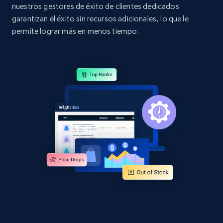
nuestros gestores de éxito de clientes dedicados
URL, Domain, Country code, Model number,
garantizan el éxito sin recursos adicionales, lo que le
Sku, Product id, Product name, Manufacturer,
permite lograr más en menos tiempo.
and more.
2.1K+
355+
Comenzar ahora
Home Depot US - Discover products by
specified URL
URL, Domain, Country code, Model number,
Sku, Product id, Product name, Manufacturer,
and more.
2.1K+
355+
Comenzar ahora