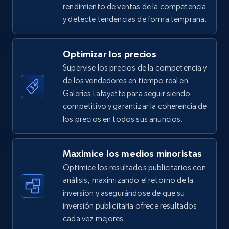
URL, Title, Available, Description, Currency, Initial
rendimiento de ventas de la competencia
price, Final price, Discount percent, and more.
y detecte tendencias de forma temprana.
5.4K+
668+
Comenzar ahora
Optimizar los precios
Supervise los precios de la competencia y
de los vendedores en tiempo real en
TikTok Shop - category
Galeries Lafayette para seguir siendo
URL, Title, Available, Description, Currency, Initial
competitivo y garantizar la coherencia de
price, Final price, Discount percent, and more.
los precios en todos sus anuncios.
5.4K+
668+
Comenzar ahora
Maximice los medios minoristas
Optimice los resultados publicitarios con
análisis, maximizando el retorno de la
inversión y asegurándose de que su
TikTok Shop - Collect TikTok shop products
inversión publicitaria ofrece resultados
by keywords search
cada vez mejores.
URL, Title, Available, Description, Currency, Initial