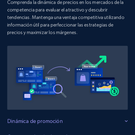
Comprenda la dinámica de precios en los mercados de la
competencia para evaluar el atractivo y descubrir
Amazon products search
tendencias. Mantenga una ventaja competitiva utilizando
Asin, URL, Name, Sponsored, Initial price, Final
información útil para perfeccionar las estrategias de
price, Currency, Sold, and more.
precios y maximizar los márgenes.
1.6K+
181+
Comenzar ahora
Target
URL, Product id, Title, Product description,
Rating, Reviews count, Initial price, Discount,
and more.
1.3K+
175+
Comenzar ahora
Dinámica de promoción