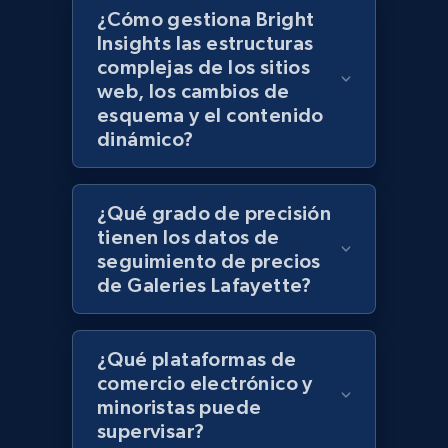
¿Cómo gestiona Bright
Insights las estructuras
complejas de los sitios
Lowes.com - Gather data on products using
web, los cambios de
specified keywords
esquema y el contenido
URL, Domain, Marketplace pn, Sku, Other pn,
dinámico?
Model number, Gtin ean pn, Product name, and
more.
¿Qué grado de precisión
991+
162+
Comenzar ahora
tienen los datos de
seguimiento de precios
de Galeries Lafayette?
Lowes.com - Collect records by category
¿Qué plataformas de
URL, Domain, Marketplace pn, Sku, Other pn,
Model number, Gtin ean pn, Product name, and
comercio electrónico y
more.
minoristas puede
supervisar?