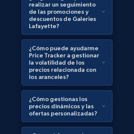
realizar un seguimiento
de las promociones y
descuentos de Galeries
Zara - Products - discovery by category url
Lafayette?
Category id, Product id, Product name, Price,
Currency, Colour code, Colour, Description, and
more.
¿Cómo puede ayudarme
Price Tracker a gestionar
la volatilidad de los
1.2K+
208+
Comenzar ahora
precios relacionada con
los aranceles?
Best Buy products
¿Cómo gestionas los
URL, Product id, Title, Images, Final price,
precios dinámicos y las
Currency, Discount, Initial price, and more.
ofertas personalizadas?
1.1K+
149+
Comenzar ahora