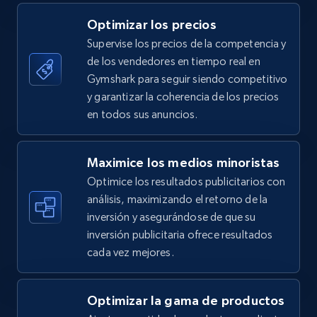
5.4K+
667+
Comenzar ahora
Optimizar los precios
Supervise los precios de la competencia y
de los vendedores en tiempo real en
TikTok Shop - category
Gymshark para seguir siendo competitivo
URL, Title, Available, Description, Currency, Initial
y garantizar la coherencia de los precios
price, Final price, Discount percent, and more.
en todos sus anuncios.
5.4K+
667+
Comenzar ahora
Maximice los medios minoristas
Optimice los resultados publicitarios con
análisis, maximizando el retorno de la
inversión y asegurándose de que su
TikTok Shop - Collect TikTok shop products
inversión publicitaria ofrece resultados
by keywords search
cada vez mejores.
URL, Title, Available, Description, Currency, Initial
price, Final price, Discount percent, and more.
Optimizar la gama de productos
5.4K+
667+
Comenzar ahora