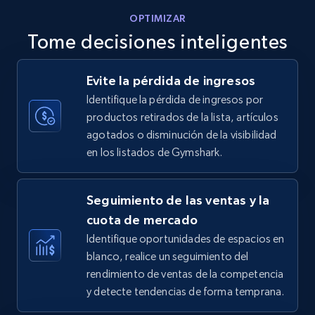
OPTIMIZAR
Tome decisiones inteligentes
Walmart - products - Discover products by
Evite la pérdida de ingresos
using sku numbers
Identifique la pérdida de ingresos por
URL, Final price, Sku, Currency, Gtin,
productos retirados de la lista, artículos
Specifications, Image urls, Top reviews, and
agotados o disminución de la visibilidad
more.
en los listados de Gymshark.
5.6K+
875+
Comenzar ahora
Seguimiento de las ventas y la
cuota de mercado
Identifique oportunidades de espacios en
TikTok Shop
blanco, realice un seguimiento del
URL, Title, Available, Description, Currency, Initial
rendimiento de ventas de la competencia
price, Final price, Discount percent, and more.
y detecte tendencias de forma temprana.