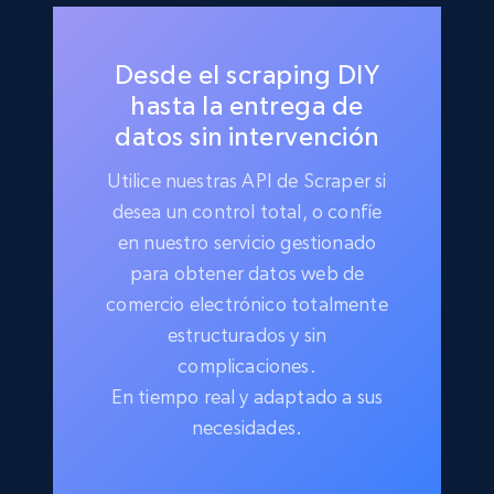
Desde el scraping DIY
hasta la entrega de
datos sin intervención
Utilice nuestras API de Scraper si
desea un control total, o confíe
en nuestro servicio gestionado
para obtener datos web de
comercio electrónico totalmente
estructurados y sin
complicaciones.
En tiempo real y adaptado a sus
necesidades.