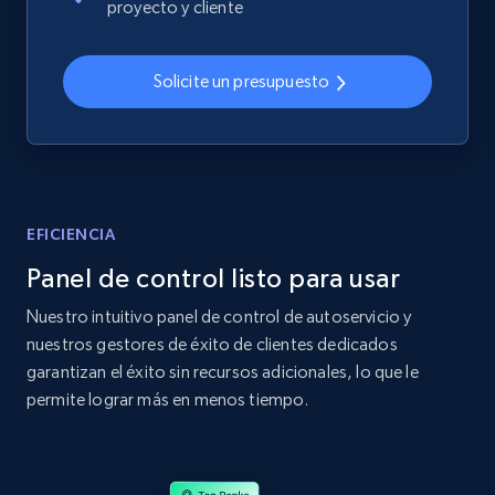
proyecto y cliente
2.4K+
199+
Comenzar ahora
Solicite un presupuesto
Amazon products global dataset
Title, Seller name, Brand, Description, Initial
price, Currency, Availability, Reviews count, and
more.
EFICIENCIA
Panel de control listo para usar
2.1K+
375+
Comenzar ahora
Nuestro intuitivo panel de control de autoservicio y
nuestros gestores de éxito de clientes dedicados
garantizan el éxito sin recursos adicionales, lo que le
Amazon products global dataset - Collects
permite lograr más en menos tiempo.
products by specific category URL
Title, Seller name, Brand, Description, Initial
price, Currency, Availability, Reviews count, and