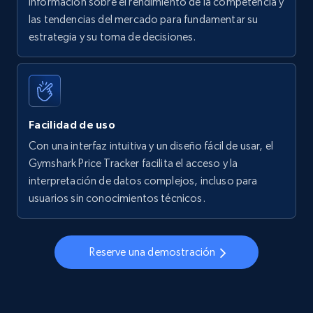
información sobre el rendimiento de la competencia y
las tendencias del mercado para fundamentar su
Walmart - products - Find new products by
estrategia y su toma de decisiones.
using specific category URL
URL, Final price, Sku, Currency, Gtin,
Specifications, Image urls, Top reviews, and
more.
Facilidad de uso
5.6K+
875+
Comenzar ahora
Con una interfaz intuitiva y un diseño fácil de usar, el
Gymshark Price Tracker facilita el acceso y la
interpretación de datos complejos, incluso para
usuarios sin conocimientos técnicos.
Walmart - products - Collects products by
specific keywords
URL, Final price, Sku, Currency, Gtin,
Reserve una demostración
Specifications, Image urls, Top reviews, and
more.
5.6K+
875+
Comenzar ahora