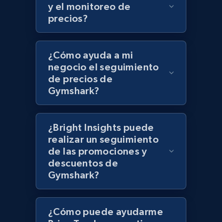
UPC
y el monitoreo de
precios?
URL, Product id, Title, Product description,
Rating, Reviews count, Initial price, Discount,
and more.
¿Cómo ayuda a mi
negocio el seguimiento
1.3K+
175+
Comenzar ahora
de precios de
Gymshark?
Zara - Products
¿Bright Insights puede
Category id, Product id, Product name, Price,
realizar un seguimiento
Currency, Colour code, Colour, Description, and
de las promociones y
more.
descuentos de
Gymshark?
1.2K+
208+
Comenzar ahora
¿Cómo puede ayudarme