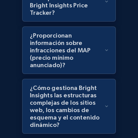
Bright Insights Price
products using specified keywords
Tracker?
URL, Product id, Title, Images, Final price,
Currency, Discount, Initial price, and more.
¿Proporcionan
1.1K+
149+
Comenzar ahora
información sobre
infracciones del MAP
(precio mínimo
anunciado)?
Lowes.com
URL, Domain, Marketplace pn, Sku, Other pn,
Model number, Gtin ean pn, Product name, and
¿Cómo gestiona Bright
more.
Insights las estructuras
complejas de los sitios
web, los cambios de
991+
162+
Comenzar ahora
esquema y el contenido
dinámico?