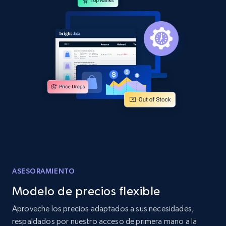
more.
2.1K+
375+
Comenzar ahora
Amazon products global dataset -
Collecting products by keyword search
Title, Seller name, Brand, Description, Initial
price, Currency, Availability, Reviews count, and
more.
2.1K+
375+
Comenzar ahora
ASESORAMIENTO
Modelo de precios flexible
Amazon products global dataset - Collects
Aproveche los precios adaptados a sus necesidades,
products by best sellers category URL
respaldados por nuestro acceso de primera mano a la