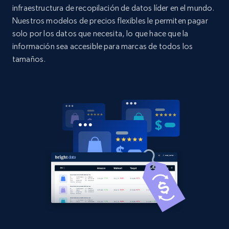
Title, Seller name, Brand, Description, Initial
infraestructura de recopilación de datos líder en el mundo.
price, Currency, Availability, Reviews count, and
Nuestros modelos de precios flexibles le permiten pagar
more.
solo por los datos que necesita, lo que hace que la
información sea accesible para marcas de todos los
2.1K+
375+
Comenzar ahora
tamaños.
Amazon products global dataset - Collect
Amazon products by seller URL
Title, Seller name, Brand, Description, Initial
price, Currency, Availability, Reviews count, and
more.
2.1K+
375+
Comenzar ahora