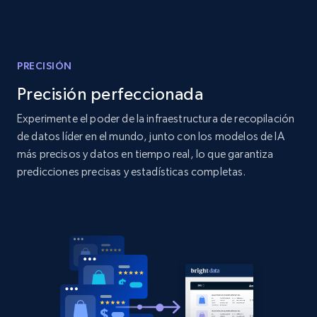
Amazon products global dataset - Collect
products from Brands URLs
Title, Seller name, Brand, Description, Initial
price, Currency, Availability, Reviews count, and
PRECISIÓN
more.
Precisión perfeccionada
Experimente el poder de la infraestructura de recopilación
2.1K+
375+
Comenzar ahora
de datos líder en el mundo, junto con los modelos de IA
más precisos y datos en tiempo real, lo que garantiza
predicciones precisas y estadísticas completas.
Home Depot US
URL, Domain, Country code, Model number,
Sku, Product id, Product name, Manufacturer,
and more.
2.1K+
353+
Comenzar ahora