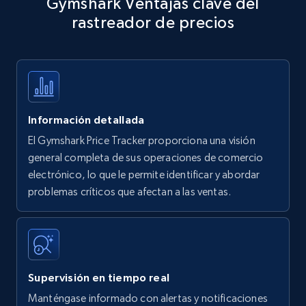
Gymshark Ventajas clave del
specific keywords
rastreador de precios
Title, Seller name, Brand, Description, Initial
price, Currency, Availability, Reviews count, and
more.
35.2K+
5.7K+
Comenzar ahora
Información detallada
El Gymshark Price Tracker proporciona una visión
Amazon products - find products by using
general completa de sus operaciones de comercio
upc numbers
electrónico, lo que le permite identificar y abordar
problemas críticos que afectan a las ventas.
Title, Seller name, Brand, Description, Initial
price, Currency, Availability, Reviews count, and
more.
35.2K+
5.7K+
Comenzar ahora
Supervisión en tiempo real
Manténgase informado con alertas y notificaciones