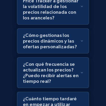
Price Tracker a gestionar
Zara - Products - discovery by category url
la volatilidad de los
Category id, Product id, Product name, Price,
precios relacionada con
Currency, Colour code, Colour, Description, and
los aranceles?
more.
1.2K+
208+
Comenzar ahora
¿Cómo gestionas los
precios dinámicos y las
ofertas personalizadas?
Best Buy products
URL, Product id, Title, Images, Final price,
¿Con qué frecuencia se
Currency, Discount, Initial price, and more.
actualizan los precios?
¿Puedo recibir alertas en
tiempo real?
1.1K+
149+
Comenzar ahora
¿Cuánto tiempo tardaré
en empezar a utilizar
Best Buy products - Collect data on