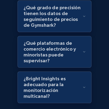
Lowes.com - Gather data on products using
specified keywords
¿Qué grado de precisión
tienen los datos de
URL, Domain, Marketplace pn, Sku, Other pn,
seguimiento de precios
Model number, Gtin ean pn, Product name, and
de Gymshark?
more.
991+
162+
Comenzar ahora
¿Qué plataformas de
comercio electrónico y
minoristas puede
supervisar?
Lowes.com - Collect records by category
URL, Domain, Marketplace pn, Sku, Other pn,
Model number, Gtin ean pn, Product name, and
¿Bright Insights es
more.
adecuado para la
monitorización
991+
162+
Comenzar ahora
multicanal?