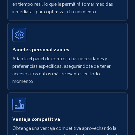
en tiempo real, lo que le permitirá tomar medidas
Amazon Reviews
inmediatas para optimizar el rendimiento.
URL, Product name, Product rating, Product
rating object, Product rating max, Rating,
Author name, Asin, and more.
Paneles personalizables
7.4K+
870+
Comenzar ahora
Adapta el panel de control a tus necesidades y
preferencias específicas, asegurándote de tener
acceso a los datos más relevantes en todo
Walmart - products
momento.
URL, Final price, Sku, Currency, Gtin,
Specifications, Image urls, Top reviews, and
more.
5.6K+
875+
Comenzar ahora
Ventaja competitiva
Obtenga una ventaja competitiva aprovechando la