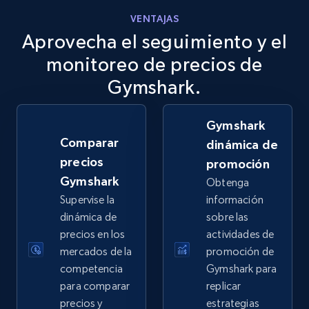
VENTAJAS
Aprovecha el seguimiento y el
eBay
URL, Product id, Title, Seller name, Seller rating,
monitoreo de precios de
Seller reviews, Breadcrumbs, Root category, and
Gymshark.
more.
Gymshark
2.5K+
359+
Comenzar ahora
Comparar
dinámica de
precios
promoción
Gymshark
Obtenga
eBay - Gather data on products using
Supervise la
información
specified keywords
dinámica de
sobre las
URL, Product id, Title, Seller name, Seller rating,
precios en los
actividades de
Seller reviews, Breadcrumbs, Root category, and
mercados de la
promoción de
more.
competencia
Gymshark para
para comparar
replicar
2.5K+
359+
Comenzar ahora
precios y
estrategias