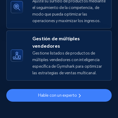
Ajuste su surtido de productos mediante
el seguimiento de la competencia, de
modo que pueda optimizar las
operaciones y maximizar los ingresos.
TikTok Shop - discover records by shop url
URL, Title, Available, Description, Currency, Initial
price, Final price, Discount percent, and more.
Gestión de múltiples
vendedores
5.4K+
667+
Comenzar ahora
Gestione listados de productos de
múltiples vendedores con inteligencia
específica de Gymshark para optimizar
las estrategias de ventas multicanal.
Amazon sellers info
Seller id, URL, Seller name, Description, Detailed
info, Stars, Feedbacks, Return policy, and more.
Hable con un experto
2.5K+
378+
Comenzar ahora