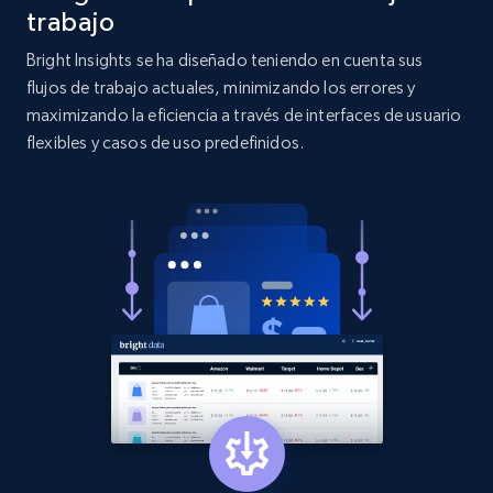
and more.
trabajo
Bright Insights se ha diseñado teniendo en cuenta sus
2.1K+
353+
Comenzar ahora
flujos de trabajo actuales, minimizando los errores y
maximizando la eficiencia a través de interfaces de usuario
flexibles y casos de uso predefinidos.
Etsy
URL, Product id, Listing inventory id, Title, Rating,
Reviews count shop, Reviews count item, Initial
price, and more.
1.9K+
322+
Comenzar ahora
Etsy - Collect data on products using
specified keywords
URL, Product id, Listing inventory id, Title, Rating,