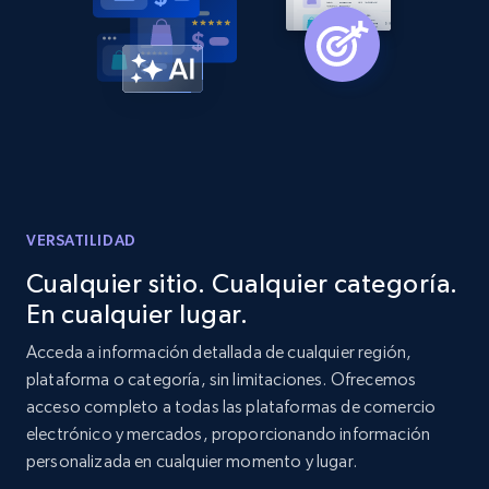
Home Depot US - Gather data on products
using specified keywords
URL, Domain, Country code, Model number,
Sku, Product id, Product name, Manufacturer,
and more.
2.1K+
353+
Comenzar ahora
VERSATILIDAD
Cualquier sitio. Cualquier categoría.
En cualquier lugar.
Home Depot US - Discover products by
specified URL
Acceda a información detallada de cualquier región,
plataforma o categoría, sin limitaciones. Ofrecemos
URL, Domain, Country code, Model number,
acceso completo a todas las plataformas de comercio
Sku, Product id, Product name, Manufacturer,
and more.
electrónico y mercados, proporcionando información
personalizada en cualquier momento y lugar.