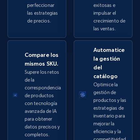
perfeccionar
exitosas e
las estrategias
impulsar el
de precios.
crecimiento de
eBay - Collect products from shops on eBay
las ventas.
URL, Product id, Title, Seller name, Seller rating,
Seller reviews, Breadcrumbs, Root category, and
Automatice
more.
Compare los
la gestión
mismos SKU.
del
2.5K+
359+
Comenzar ahora
Supere los retos
catálogo
de la
Optimice la
correspondencia
gestión de
de productos
eBay - Collect records by category
productos y las
con tecnología
URL, Product id, Title, Seller name, Seller rating,
estrategias de
avanzada de IA
Seller reviews, Breadcrumbs, Root category, and
inventario para
para obtener
more.
mejorar la
datos precisos y
eficiencia y la
completos.
2.5K+
359+
Comenzar ahora
competitividad.