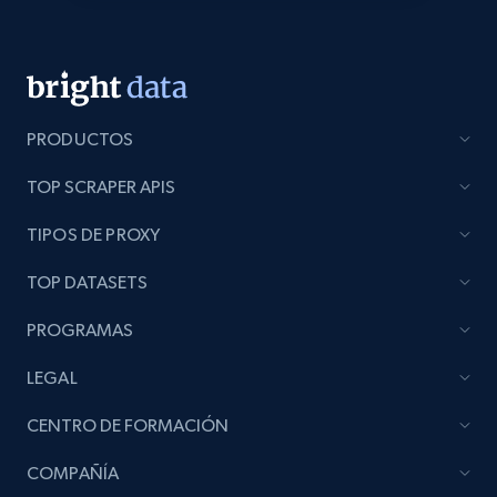
Lazada - Products
URL, Title, Rating, Reviews, Initial price, Final
price, Currency, Stock, and more.
PRODUCTOS
988+
160+
Comenzar ahora
TOP SCRAPER APIS
TIPOS DE PROXY
Lazada - Products - Discover products by
TOP DATASETS
keyword
URL, Title, Rating, Reviews, Initial price, Final
PROGRAMAS
price, Currency, Stock, and more.
LEGAL
988+
160+
Comenzar ahora
CENTRO DE FORMACIÓN
COMPAÑÍA