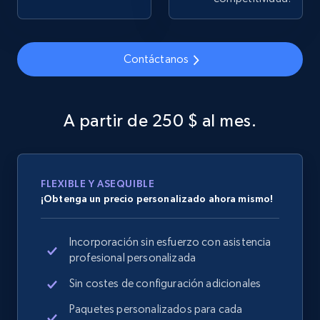
Contáctanos
Google Shopping
URL, Product id, Title, Product description,
Rating, Reviews count, Images, Variations, and
A partir de 250 $ al mes.
more.
2.4K+
199+
Comenzar ahora
FLEXIBLE Y ASEQUIBLE
¡Obtenga un precio personalizado ahora mismo!
Google Shopping - collects products from
Incorporación sin esfuerzo con asistencia
web using keywords
profesional personalizada
URL, Product id, Title, Product description,
Rating, Reviews count, Images, Variations, and
Sin costes de configuración adicionales
more.
Paquetes personalizados para cada