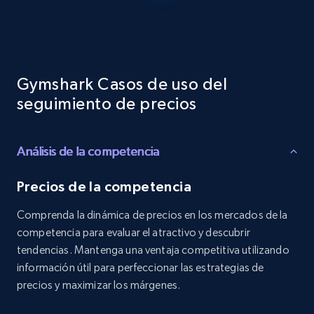
Reviews count shop, Reviews count item, Initial
price, and more.
1.9K+
322+
Comenzar ahora
Gymshark Casos de uso del
seguimiento de precios
Etsy - Collects data from shop's URL
Análisis de la competencia
URL, Product id, Listing inventory id, Title, Rating,
Reviews count shop, Reviews count item, Initial
price, and more.
Precios de la competencia
Comprenda la dinámica de precios en los mercados de la
1.9K+
322+
Comenzar ahora
competencia para evaluar el atractivo y descubrir
tendencias. Mantenga una ventaja competitiva utilizando
información útil para perfeccionar las estrategias de
precios y maximizar los márgenes.
Amazon products search
Asin, URL, Name, Sponsored, Initial price, Final