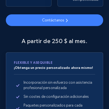
Contáctanos
Google Shopping
URL, Product id, Title, Product description,
Rating, Reviews count, Images, Variations, and
A partir de 250 $ al mes.
more.
2.4K+
199+
Comenzar ahora
FLEXIBLE Y ASEQUIBLE
¡Obtenga un precio personalizado ahora mismo!
Google Shopping - collects products from
Incorporación sin esfuerzo con asistencia
web using keywords
profesional personalizada
URL, Product id, Title, Product description,
Rating, Reviews count, Images, Variations, and
Sin costes de configuración adicionales
more.
Paquetes personalizados para cada