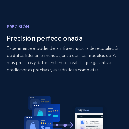
Amazon products global dataset
Title, Seller name, Brand, Description, Initial
price, Currency, Availability, Reviews count, and
more.
PRECISIÓN
Precisión perfeccionada
2.1K+
375+
Comenzar ahora
Experimente el poder de la infraestructura de recopilación
de datos líder en el mundo, junto con los modelos de IA
más precisos y datos en tiempo real, lo que garantiza
Amazon products global dataset - Collects
predicciones precisas y estadísticas completas.
products by specific category URL
Title, Seller name, Brand, Description, Initial
price, Currency, Availability, Reviews count, and
more.
2.1K+
375+
Comenzar ahora