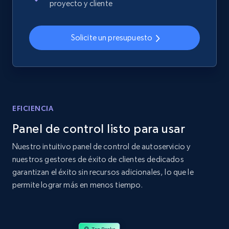
proyecto y cliente
2.4K+
199+
Comenzar ahora
Solicite un presupuesto
Home Depot US
URL, Domain, Country code, Model number,
Sku, Product id, Product name, Manufacturer,
and more.
EFICIENCIA
Panel de control listo para usar
2.1K+
353+
Comenzar ahora
Nuestro intuitivo panel de control de autoservicio y
nuestros gestores de éxito de clientes dedicados
garantizan el éxito sin recursos adicionales, lo que le
Home Depot US - Gather data on products
permite lograr más en menos tiempo.
using specified keywords
URL, Domain, Country code, Model number,
Sku, Product id, Product name, Manufacturer,