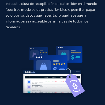
URL, Domain, Country code, Model number,
infraestructura de recopilación de datos líder en el mundo.
Sku, Product id, Product name, Manufacturer,
Nuestros modelos de precios flexibles le permiten pagar
and more.
solo por los datos que necesita, lo que hace que la
información sea accesible para marcas de todos los
2.1K+
353+
Comenzar ahora
tamaños.
Home Depot US - Discovery products by
specific category URL
URL, Domain, Country code, Model number,
Sku, Product id, Product name, Manufacturer,
and more.
2.1K+
353+
Comenzar ahora