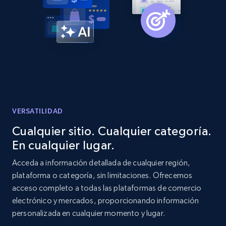
Amazon products global dataset -
Collecting products by keyword search
Title, Seller name, Brand, Description, Initial
price, Currency, Availability, Reviews count, and
more.
2.1K+
375+
Comenzar ahora
VERSATILIDAD
Cualquier sitio. Cualquier categoría.
En cualquier lugar.
Amazon products global dataset - Collects
products by best sellers category URL
Acceda a información detallada de cualquier región,
plataforma o categoría, sin limitaciones. Ofrecemos
Title, Seller name, Brand, Description, Initial
acceso completo a todas las plataformas de comercio
price, Currency, Availability, Reviews count, and
more.
electrónico y mercados, proporcionando información
personalizada en cualquier momento y lugar.