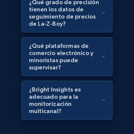
Lowes.com - Gather data on products using
¿Qué grado de precisión
specified keywords
tienen los datos de
seguimiento de precios
URL, Domain, Marketplace pn, Sku, Other pn,
de La-Z-Boy?
Model number, Gtin ean pn, Product name, and
more.
¿Qué plataformas de
991+
162+
Comenzar ahora
comercio electrónico y
minoristas puede
supervisar?
Lowes.com - Collect records by category
URL, Domain, Marketplace pn, Sku, Other pn,
¿Bright Insights es
Model number, Gtin ean pn, Product name, and
adecuado para la
more.
monitorización
multicanal?
991+
162+
Comenzar ahora