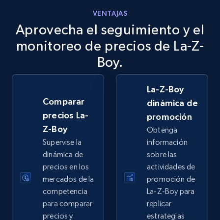
VENTAJAS
Aprovecha el seguimiento y el
eBay
URL, Product id, Title, Seller name, Seller rating,
monitoreo de precios de La-Z-
Seller reviews, Breadcrumbs, Root category, and
Boy.
more.
La-Z-Boy
2.5K+
359+
Comenzar ahora
Comparar
dinámica de
precios La-
promoción
Z-Boy
Obtenga
eBay - Gather data on products using
Supervise la
información
specified keywords
dinámica de
sobre las
URL, Product id, Title, Seller name, Seller rating,
precios en los
actividades de
Seller reviews, Breadcrumbs, Root category, and
mercados de la
promoción de
more.
competencia
La-Z-Boy para
para comparar
replicar
2.5K+
359+
Comenzar ahora
precios y
estrategias