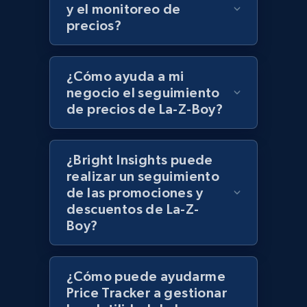
UPC
y el monitoreo de
precios?
URL, Product id, Title, Product description,
Rating, Reviews count, Initial price, Discount,
and more.
¿Cómo ayuda a mi
negocio el seguimiento
1.3K+
175+
Comenzar ahora
de precios de La-Z-Boy?
¿Bright Insights puede
Zara - Products
realizar un seguimiento
Category id, Product id, Product name, Price,
de las promociones y
Currency, Colour code, Colour, Description, and
descuentos de La-Z-
more.
Boy?
1.2K+
208+
Comenzar ahora
¿Cómo puede ayudarme
Price Tracker a gestionar