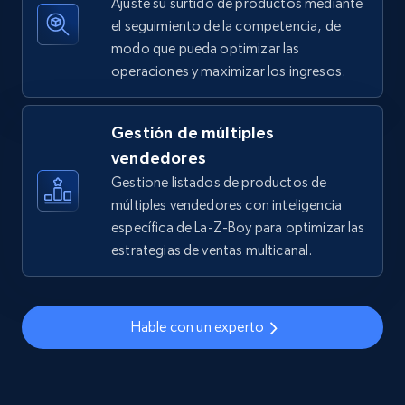
Ajuste su surtido de productos mediante
el seguimiento de la competencia, de
modo que pueda optimizar las
operaciones y maximizar los ingresos.
TikTok Shop - discover records by shop url
URL, Title, Available, Description, Currency, Initial
price, Final price, Discount percent, and more.
Gestión de múltiples
vendedores
5.4K+
667+
Comenzar ahora
Gestione listados de productos de
múltiples vendedores con inteligencia
específica de La-Z-Boy para optimizar las
estrategias de ventas multicanal.
Amazon sellers info
Seller id, URL, Seller name, Description, Detailed
info, Stars, Feedbacks, Return policy, and more.
Hable con un experto
2.5K+
378+
Comenzar ahora