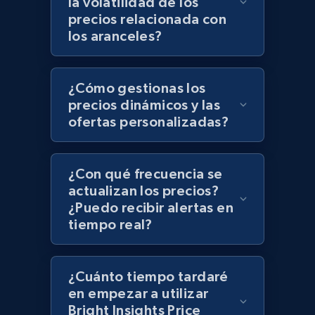
la volatilidad de los
Zara - Products - discovery by category url
precios relacionada con
Category id, Product id, Product name, Price,
los aranceles?
Currency, Colour code, Colour, Description, and
more.
¿Cómo gestionas los
1.2K+
208+
Comenzar ahora
precios dinámicos y las
ofertas personalizadas?
Best Buy products
¿Con qué frecuencia se
URL, Product id, Title, Images, Final price,
actualizan los precios?
Currency, Discount, Initial price, and more.
¿Puedo recibir alertas en
tiempo real?
1.1K+
149+
Comenzar ahora
¿Cuánto tiempo tardaré
en empezar a utilizar
Bright Insights Price
Best Buy products - Collect data on