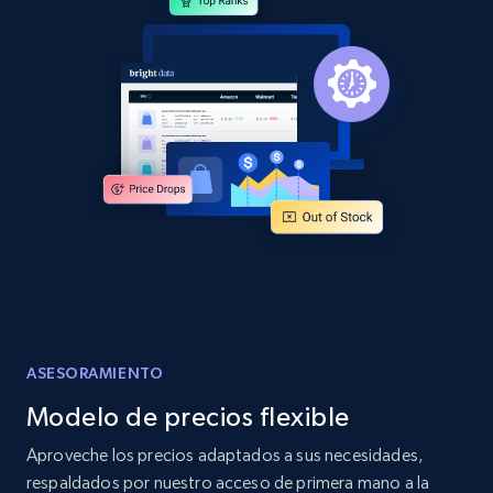
and more.
2.1K+
353+
Comenzar ahora
Home Depot US - Discover products by
specified URL
URL, Domain, Country code, Model number,
Sku, Product id, Product name, Manufacturer,
and more.
2.1K+
353+
Comenzar ahora
ASESORAMIENTO
Modelo de precios flexible
Home Depot US - Discover products by
Aproveche los precios adaptados a sus necesidades,
specified UPC
respaldados por nuestro acceso de primera mano a la