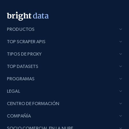
Lazada - Products
URL, Title, Rating, Reviews, Initial price, Final
price, Currency, Stock, and more.
PRODUCTOS
TOP SCRAPER APIS
988+
160+
Comenzar ahora
TIPOS DE PROXY
TOP DATASETS
Lazada - Products - Discover products by
keyword
PROGRAMAS
URL, Title, Rating, Reviews, Initial price, Final
LEGAL
price, Currency, Stock, and more.
CENTRO DE FORMACIÓN
988+
160+
Comenzar ahora
COMPAÑÍA
SOCIO COMERCIAL EN LA NUBE