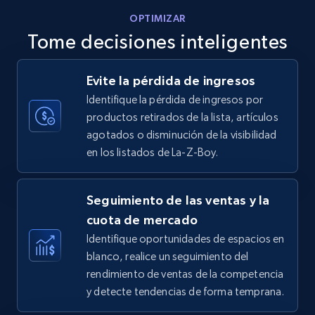
OPTIMIZAR
Tome decisiones inteligentes
Walmart - products - Discover products by
Evite la pérdida de ingresos
using sku numbers
Identifique la pérdida de ingresos por
URL, Final price, Sku, Currency, Gtin,
productos retirados de la lista, artículos
Specifications, Image urls, Top reviews, and
agotados o disminución de la visibilidad
more.
en los listados de La-Z-Boy.
5.6K+
875+
Comenzar ahora
Seguimiento de las ventas y la
cuota de mercado
Identifique oportunidades de espacios en
TikTok Shop
blanco, realice un seguimiento del
URL, Title, Available, Description, Currency, Initial
rendimiento de ventas de la competencia
price, Final price, Discount percent, and more.
y detecte tendencias de forma temprana.