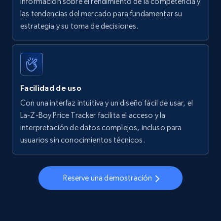
información sobre el rendimiento de la competencia y
las tendencias del mercado para fundamentar su
Walmart - products - Find new products by
estrategia y su toma de decisiones.
using specific category URL
URL, Final price, Sku, Currency, Gtin,
Specifications, Image urls, Top reviews, and
more.
Facilidad de uso
5.6K+
875+
Comenzar ahora
Con una interfaz intuitiva y un diseño fácil de usar, el
La-Z-Boy Price Tracker facilita el acceso y la
interpretación de datos complejos, incluso para
usuarios sin conocimientos técnicos.
Walmart - products - Collects products by
specific keywords
URL, Final price, Sku, Currency, Gtin,
Reserve una demostración
Specifications, Image urls, Top reviews, and
more.
5.6K+
875+
Comenzar ahora