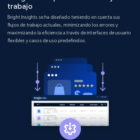
more.
trabajo
Bright Insights se ha diseñado teniendo en cuenta sus
2.1K+
375+
Comenzar ahora
flujos de trabajo actuales, minimizando los errores y
maximizando la eficiencia a través de interfaces de usuario
flexibles y casos de uso predefinidos.
Etsy
URL, Product id, Listing inventory id, Title, Rating,
Reviews count shop, Reviews count item, Initial
price, and more.
1.9K+
322+
Comenzar ahora
Etsy - Collect data on products using
specified keywords
URL, Product id, Listing inventory id, Title, Rating,