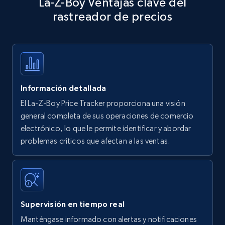
La-Z-Boy Ventajas clave del
specific keywords
rastreador de precios
Title, Seller name, Brand, Description, Initial
price, Currency, Availability, Reviews count, and
more.
35.2K+
5.7K+
Comenzar ahora
Información detallada
El La-Z-Boy Price Tracker proporciona una visión
Amazon products - find products by using
general completa de sus operaciones de comercio
upc numbers
electrónico, lo que le permite identificar y abordar
problemas críticos que afectan a las ventas.
Title, Seller name, Brand, Description, Initial
price, Currency, Availability, Reviews count, and
more.
35.2K+
5.7K+
Comenzar ahora
Supervisión en tiempo real
Manténgase informado con alertas y notificaciones