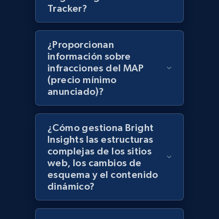
Tracker?
products using specified keywords
URL, Product id, Title, Images, Final price,
Currency, Discount, Initial price, and more.
¿Proporcionan
información sobre
1.1K+
149+
Comenzar ahora
infracciones del MAP
(precio mínimo
anunciado)?
Lowes.com
URL, Domain, Marketplace pn, Sku, Other pn,
¿Cómo gestiona Bright
Model number, Gtin ean pn, Product name, and
Insights las estructuras
more.
complejas de los sitios
web, los cambios de
esquema y el contenido
991+
162+
Comenzar ahora
dinámico?