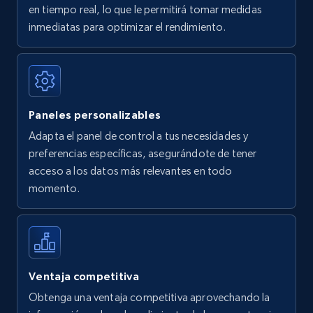
en tiempo real, lo que le permitirá tomar medidas
Amazon Reviews
inmediatas para optimizar el rendimiento.
URL, Product name, Product rating, Product
rating object, Product rating max, Rating,
Author name, Asin, and more.
Paneles personalizables
7.4K+
870+
Comenzar ahora
Adapta el panel de control a tus necesidades y
preferencias específicas, asegurándote de tener
acceso a los datos más relevantes en todo
Walmart - products
momento.
URL, Final price, Sku, Currency, Gtin,
Specifications, Image urls, Top reviews, and
more.
5.6K+
875+
Comenzar ahora
Ventaja competitiva
Obtenga una ventaja competitiva aprovechando la