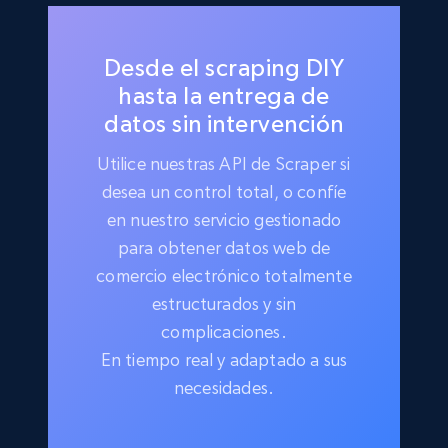
Desde el scraping DIY
hasta la entrega de
datos sin intervención
Utilice nuestras API de Scraper si
desea un control total, o confíe
en nuestro servicio gestionado
para obtener datos web de
comercio electrónico totalmente
estructurados y sin
complicaciones.
En tiempo real y adaptado a sus
necesidades.