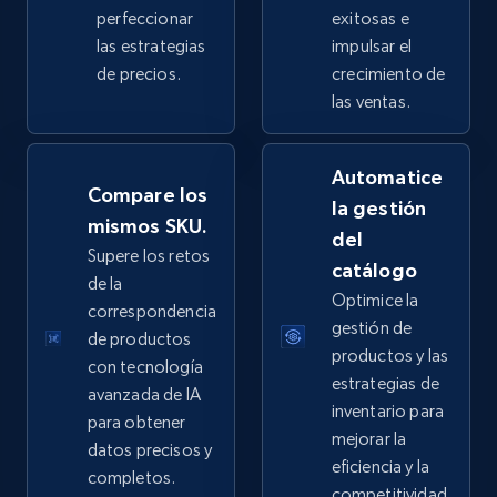
perfeccionar
exitosas e
las estrategias
impulsar el
de precios.
crecimiento de
eBay - Collect products from shops on eBay
las ventas.
URL, Product id, Title, Seller name, Seller rating,
Seller reviews, Breadcrumbs, Root category, and
Automatice
more.
Compare los
la gestión
mismos SKU.
del
2.5K+
359+
Comenzar ahora
Supere los retos
catálogo
de la
Optimice la
correspondencia
gestión de
de productos
eBay - Collect records by category
productos y las
con tecnología
URL, Product id, Title, Seller name, Seller rating,
estrategias de
avanzada de IA
Seller reviews, Breadcrumbs, Root category, and
inventario para
para obtener
more.
mejorar la
datos precisos y
eficiencia y la
completos.
2.5K+
359+
Comenzar ahora
competitividad.