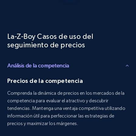
Reviews count shop, Reviews count item, Initial
price, and more.
1.9K+
322+
Comenzar ahora
La-Z-Boy Casos de uso del
seguimiento de precios
Etsy - Collects data from shop's URL
Análisis de la competencia
URL, Product id, Listing inventory id, Title, Rating,
Reviews count shop, Reviews count item, Initial
price, and more.
Precios de la competencia
Comprenda la dinámica de precios en los mercados de la
1.9K+
322+
Comenzar ahora
competencia para evaluar el atractivo y descubrir
tendencias. Mantenga una ventaja competitiva utilizando
información útil para perfeccionar las estrategias de
precios y maximizar los márgenes.
Amazon products search
Asin, URL, Name, Sponsored, Initial price, Final