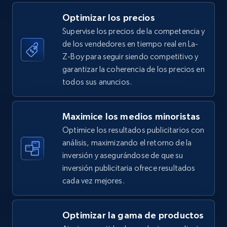
5.4K+
667+
Comenzar ahora
Optimizar los precios
Supervise los precios de la competencia y
de los vendedores en tiempo real en La-
TikTok Shop - category
Z-Boy para seguir siendo competitivo y
URL, Title, Available, Description, Currency, Initial
garantizar la coherencia de los precios en
price, Final price, Discount percent, and more.
todos sus anuncios.
5.4K+
667+
Comenzar ahora
Maximice los medios minoristas
Optimice los resultados publicitarios con
análisis, maximizando el retorno de la
inversión y asegurándose de que su
TikTok Shop - Collect TikTok shop products
inversión publicitaria ofrece resultados
by keywords search
cada vez mejores.
URL, Title, Available, Description, Currency, Initial
price, Final price, Discount percent, and more.
Optimizar la gama de productos
5.4K+
667+
Comenzar ahora