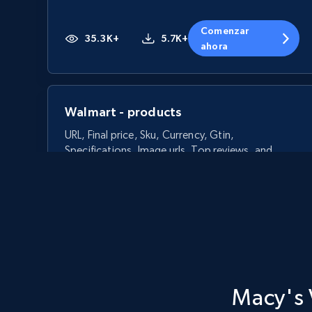
Comenzar
35.3K+
5.7K+
ahora
Walmart - products
URL, Final price, Sku, Currency, Gtin,
Specifications, Image urls, Top reviews, and
more.
5.6K+
877+
Comenzar ahora
Macy's 
Walmart - products - Discover