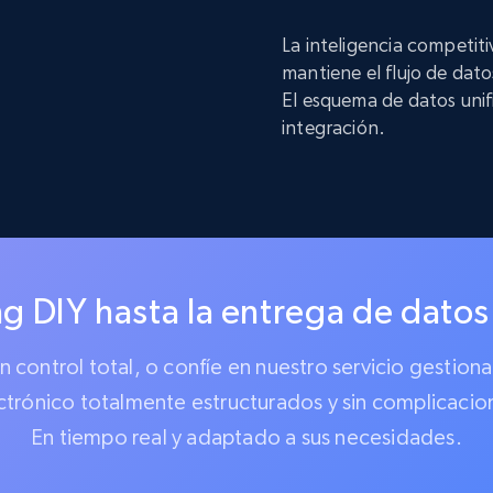
La inteligencia competit
mantiene el flujo de dat
El esquema de datos unif
integración.
g DIY hasta la entrega de datos
 un control total, o confíe en nuestro servicio gest
ctrónico totalmente estructurados y sin complicacio
En tiempo real y adaptado a sus necesidades.