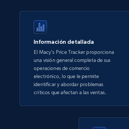
products by using sku numbers
URL, Final price, Sku, Currency, Gtin,
Specifications, Image urls, Top reviews, and
more.
Información detallada
5.6K+
877+
Comenzar ahora
El Macy's Price Tracker proporciona
una visión general completa de sus
operaciones de comercio
TikTok Shop - Collect TikTok shop
electrónico, lo que le permite
products by keywords search
identificar y abordar problemas
URL, Title, Available, Description, Currency, Initial
críticos que afectan a las ventas.
price, Final price, Discount percent, and more.
5.4K+
668+
Comenzar ahora