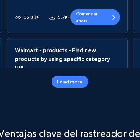
Comenzar
35.3K+
5.7K+
ahora
Walmart - products - Find new
products by using specific category
URL
URL, Final price, Sku, Currency, Gtin,
Load more
Specifications, Image urls, Top reviews, and
more.
5.6K+
877+
Comenzar ahora
Ventajas clave del rastreador de
TikTok Shop