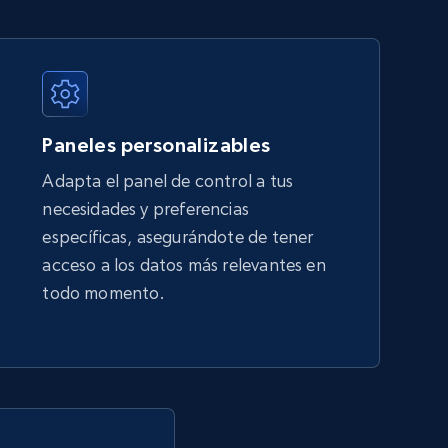
URL, Title, Available, Description, Currency, Initial
price, Final price, Discount percent, and more.
Paneles personalizables
5.4K+
668+
Comenzar ahora
Adapta el panel de control a tus
necesidades y preferencias
específicas, asegurándote de tener
Amazon sellers info
acceso a los datos más relevantes en
Seller id, URL, Seller name, Description, Detailed
todo momento.
info, Stars, Feedbacks, Return policy, and more.
2.5K+
378+
Comenzar ahora