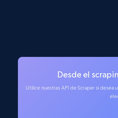
Desde el scrapin
Utilice nuestras API de Scraper si desea
ele