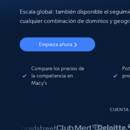
Proxies
Comienza d
residenciales
$5
$2.5/G
Escala global: también disponible el seguim
50% OFF
INFRAESTRUCTURA PROXY
cualquier combinación de dominios y geogra
Comienza d
Proxies de ISP
$1.3/IP
Proxies residenciales
50% OFF
400M+ IPs globales de dispositivos 
Empieza ahora
pares reales
Proxies de datacenter
Proxies fiables y de alta velocidad pa
una extracción de datos eficaz
Compare los precios de
Pot
la competencia en
pro
Macy's
CUENTA 