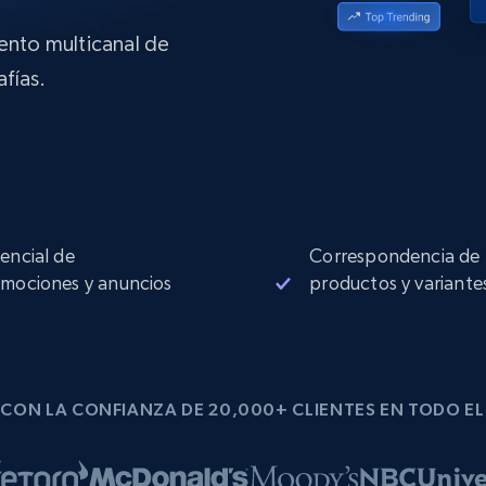
Proxies de
collected
Comienza desde
esde
$0.9/IP
datacenter
B
iento multicanal de
fías.
esde
Proxies de ISP
de
Más de 1,300,000+ proxies residenciales
estáticos totalmente compatibles
ra
encial de
Correspondencia de
mociones y anuncios
productos y variante
CON LA CONFIANZA DE 20,000+ CLIENTES EN TODO E