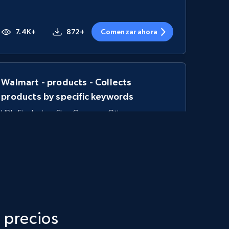
7.4K+
872+
Comenzar ahora
Walmart - products - Collects
products by specific keywords
URL, Final price, Sku, Currency, Gtin,
Specifications, Image urls, Top reviews, and
more.
5.6K+
877+
Comenzar ahora
 precios
TikTok Shop - category