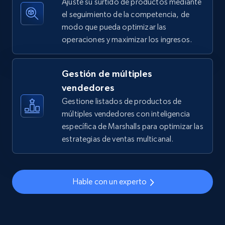
Ajuste su surtido de productos mediante
el seguimiento de la competencia, de
modo que pueda optimizar las
operaciones y maximizar los ingresos.
TikTok Shop - discover records by shop url
URL, Title, Available, Description, Currency, Initial
price, Final price, Discount percent, and more.
Gestión de múltiples
vendedores
5.4K+
668+
Comenzar ahora
Gestione listados de productos de
múltiples vendedores con inteligencia
específica de Marshalls para optimizar las
estrategias de ventas multicanal.
Amazon sellers info
Seller id, URL, Seller name, Description, Detailed
info, Stars, Feedbacks, Return policy, and more.
Hable con un experto
2.5K+
378+
Comenzar ahora