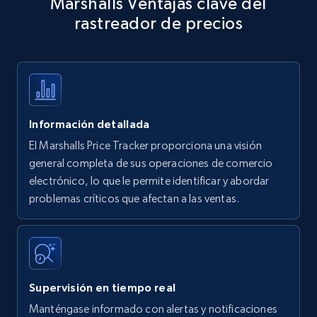
Marshalls Ventajas clave del
specific keywords
rastreador de precios
Title, Seller name, Brand, Description, Initial
price, Currency, Availability, Reviews count, and
more.
35.2K+
5.7K+
Comenzar ahora
Información detallada
El Marshalls Price Tracker proporciona una visión
Amazon products - find products by using
general completa de sus operaciones de comercio
upc numbers
electrónico, lo que le permite identificar y abordar
problemas críticos que afectan a las ventas.
Title, Seller name, Brand, Description, Initial
price, Currency, Availability, Reviews count, and
more.
35.2K+
5.7K+
Comenzar ahora
Supervisión en tiempo real
Manténgase informado con alertas y notificaciones