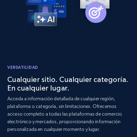
Amazon products global dataset -
Collecting products by keyword search
Title, Seller name, Brand, Description, Initial
price, Currency, Availability, Reviews count, and
more.
2.1K+
375+
Comenzar ahora
VERSATILIDAD
Cualquier sitio. Cualquier categoría.
En cualquier lugar.
Amazon products global dataset - Collects
products by best sellers category URL
Acceda a información detallada de cualquier región,
plataforma o categoría, sin limitaciones. Ofrecemos
Title, Seller name, Brand, Description, Initial
acceso completo a todas las plataformas de comercio
price, Currency, Availability, Reviews count, and
more.
electrónico y mercados, proporcionando información
personalizada en cualquier momento y lugar.