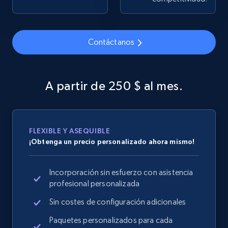
Contáctanos
Google Shopping
URL, Product id, Title, Product description,
Rating, Reviews count, Images, Variations, and
A partir de 250 $ al mes.
more.
2.4K+
199+
Comenzar ahora
FLEXIBLE Y ASEQUIBLE
¡Obtenga un precio personalizado ahora mismo!
Google Shopping - collects products from
Incorporación sin esfuerzo con asistencia
web using keywords
profesional personalizada
URL, Product id, Title, Product description,
Rating, Reviews count, Images, Variations, and
Sin costes de configuración adicionales
more.
Paquetes personalizados para cada