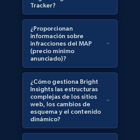
Tracker?
products using specified keywords
URL, Product id, Title, Images, Final price,
Currency, Discount, Initial price, and more.
¿Proporcionan
información sobre
1.1K+
149+
Comenzar ahora
infracciones del MAP
(precio mínimo
anunciado)?
Lowes.com
URL, Domain, Marketplace pn, Sku, Other pn,
¿Cómo gestiona Bright
Model number, Gtin ean pn, Product name, and
Insights las estructuras
more.
complejas de los sitios
web, los cambios de
esquema y el contenido
991+
162+
Comenzar ahora
dinámico?