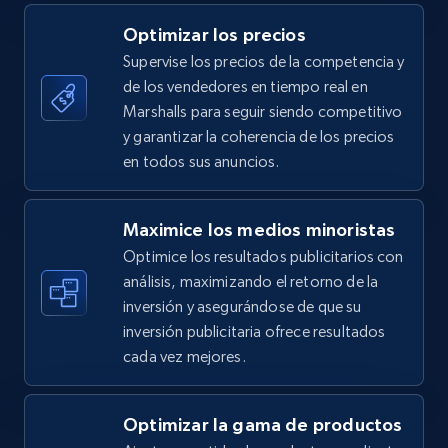
5.4K+
668+
Comenzar ahora
Optimizar los precios
Supervise los precios de la competencia y
de los vendedores en tiempo real en
TikTok Shop - category
Marshalls para seguir siendo competitivo
URL, Title, Available, Description, Currency, Initial
y garantizar la coherencia de los precios
price, Final price, Discount percent, and more.
en todos sus anuncios.
5.4K+
668+
Comenzar ahora
Maximice los medios minoristas
Optimice los resultados publicitarios con
análisis, maximizando el retorno de la
inversión y asegurándose de que su
TikTok Shop - Collect TikTok shop products
inversión publicitaria ofrece resultados
by keywords search
cada vez mejores.
URL, Title, Available, Description, Currency, Initial
price, Final price, Discount percent, and more.
Optimizar la gama de productos
5.4K+
668+
Comenzar ahora