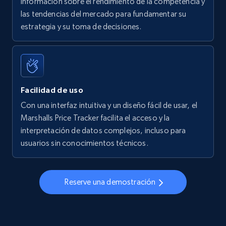
información sobre el rendimiento de la competencia y
las tendencias del mercado para fundamentar su
Walmart - products - Find new products by
estrategia y su toma de decisiones.
using specific category URL
URL, Final price, Sku, Currency, Gtin,
Specifications, Image urls, Top reviews, and
more.
Facilidad de uso
5.6K+
875+
Comenzar ahora
Con una interfaz intuitiva y un diseño fácil de usar, el
Marshalls Price Tracker facilita el acceso y la
interpretación de datos complejos, incluso para
usuarios sin conocimientos técnicos.
Walmart - products - Collects products by
specific keywords
URL, Final price, Sku, Currency, Gtin,
Reserve una demostración
Specifications, Image urls, Top reviews, and
more.
5.6K+
875+
Comenzar ahora