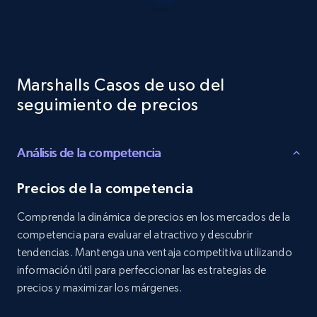
Reviews count shop, Reviews count item, Initial
price, and more.
1.9K+
322+
Comenzar ahora
Marshalls Casos de uso del
seguimiento de precios
Etsy - Collects data from shop's URL
Análisis de la competencia
URL, Product id, Listing inventory id, Title, Rating,
Reviews count shop, Reviews count item, Initial
price, and more.
Precios de la competencia
Comprenda la dinámica de precios en los mercados de la
1.9K+
322+
Comenzar ahora
competencia para evaluar el atractivo y descubrir
tendencias. Mantenga una ventaja competitiva utilizando
información útil para perfeccionar las estrategias de
precios y maximizar los márgenes.
Amazon products search
Asin, URL, Name, Sponsored, Initial price, Final