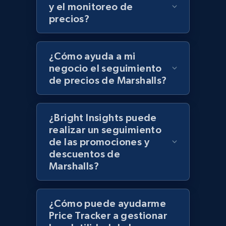
UPC
y el monitoreo de
precios?
URL, Product id, Title, Product description,
Rating, Reviews count, Initial price, Discount,
and more.
¿Cómo ayuda a mi
negocio el seguimiento
1.3K+
175+
Comenzar ahora
de precios de Marshalls?
¿Bright Insights puede
Zara - Products
realizar un seguimiento
Category id, Product id, Product name, Price,
de las promociones y
Currency, Colour code, Colour, Description, and
descuentos de
more.
Marshalls?
1.2K+
208+
Comenzar ahora
¿Cómo puede ayudarme
Price Tracker a gestionar