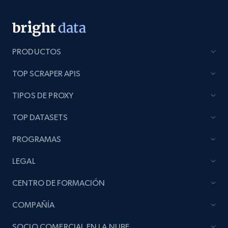
Lazada - Products
URL, Title, Rating, Reviews, Initial price, Final
price, Currency, Stock, and more.
PRODUCTOS
TOP SCRAPER APIS
988+
160+
Comenzar ahora
TIPOS DE PROXY
TOP DATASETS
Lazada - Products - Discover products by
keyword
PROGRAMAS
URL, Title, Rating, Reviews, Initial price, Final
LEGAL
price, Currency, Stock, and more.
CENTRO DE FORMACIÓN
988+
160+
Comenzar ahora
COMPAÑÍA
SOCIO COMERCIAL EN LA NUBE