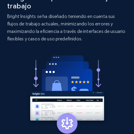
more.
trabajo
Bright Insights se ha diseñado teniendo en cuenta sus
2.1K+
375+
Comenzar ahora
flujos de trabajo actuales, minimizando los errores y
maximizando la eficiencia a través de interfaces de usuario
flexibles y casos de uso predefinidos.
Etsy
URL, Product id, Listing inventory id, Title, Rating,
Reviews count shop, Reviews count item, Initial
price, and more.
1.9K+
322+
Comenzar ahora
Etsy - Collect data on products using
specified keywords
URL, Product id, Listing inventory id, Title, Rating,