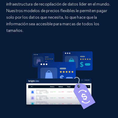
URL, Domain, Country code, Model number,
infraestructura de recopilación de datos líder en el mundo.
Sku, Product id, Product name, Manufacturer,
Nuestros modelos de precios flexibles le permiten pagar
and more.
solo por los datos que necesita, lo que hace que la
información sea accesible para marcas de todos los
2.1K+
355+
Comenzar ahora
tamaños.
Home Depot US - Discovery products by
specific category URL
URL, Domain, Country code, Model number,
Sku, Product id, Product name, Manufacturer,
and more.
2.1K+
355+
Comenzar ahora