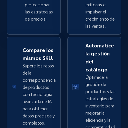
perfeccionar
exitosas e
las estrategias
impulsar el
de precios.
crecimiento de
eBay - Collect products from shops on eBay
las ventas.
URL, Product id, Title, Seller name, Seller rating,
Seller reviews, Breadcrumbs, Root category, and
Automatice
more.
Compare los
la gestión
mismos SKU.
del
2.5K+
359+
Comenzar ahora
Supere los retos
catálogo
de la
Optimice la
correspondencia
gestión de
de productos
eBay - Collect records by category
productos y las
con tecnología
URL, Product id, Title, Seller name, Seller rating,
estrategias de
avanzada de IA
Seller reviews, Breadcrumbs, Root category, and
inventario para
para obtener
more.
mejorar la
datos precisos y
eficiencia y la
completos.
2.5K+
359+
Comenzar ahora
competitividad.