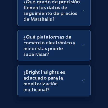
Lowes.com - Gather data on products using
¿Qué grado de precisión
specified keywords
tienen los datos de
seguimiento de precios
URL, Domain, Marketplace pn, Sku, Other pn,
de Marshalls?
Model number, Gtin ean pn, Product name, and
more.
¿Qué plataformas de
991+
162+
Comenzar ahora
comercio electrónico y
minoristas puede
supervisar?
Lowes.com - Collect records by category
URL, Domain, Marketplace pn, Sku, Other pn,
¿Bright Insights es
Model number, Gtin ean pn, Product name, and
adecuado para la
more.
monitorización
multicanal?
991+
162+
Comenzar ahora