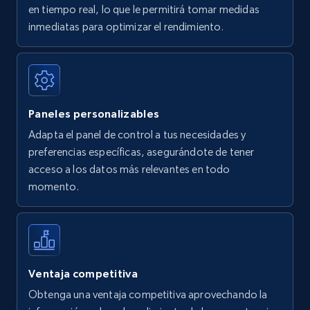
en tiempo real, lo que le permitirá tomar medidas
Amazon Reviews
inmediatas para optimizar el rendimiento.
URL, Product name, Product rating, Product
rating object, Product rating max, Rating,
Author name, Asin, and more.
Paneles personalizables
7.4K+
870+
Comenzar ahora
Adapta el panel de control a tus necesidades y
preferencias específicas, asegurándote de tener
acceso a los datos más relevantes en todo
Walmart - products
momento.
URL, Final price, Sku, Currency, Gtin,
Specifications, Image urls, Top reviews, and
more.
5.6K+
875+
Comenzar ahora
Ventaja competitiva
Obtenga una ventaja competitiva aprovechando la