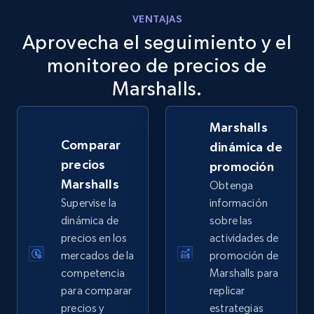
VENTAJAS
Aprovecha el seguimiento y el
eBay
URL, Product id, Title, Seller name, Seller rating,
monitoreo de precios de
Seller reviews, Breadcrumbs, Root category, and
Marshalls.
more.
Marshalls
2.5K+
359+
Comenzar ahora
Comparar
dinámica de
precios
promoción
Marshalls
Obtenga
eBay - Gather data on products using
Supervise la
información
specified keywords
dinámica de
sobre las
URL, Product id, Title, Seller name, Seller rating,
precios en los
actividades de
Seller reviews, Breadcrumbs, Root category, and
mercados de la
promoción de
more.
competencia
Marshalls para
para comparar
replicar
2.5K+
359+
Comenzar ahora
precios y
estrategias