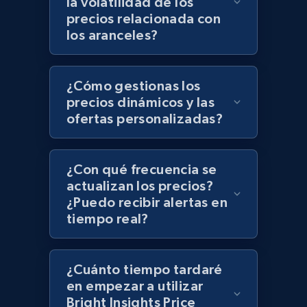
la volatilidad de los
Zara - Products - discovery by category url
precios relacionada con
Category id, Product id, Product name, Price,
los aranceles?
Currency, Colour code, Colour, Description, and
more.
¿Cómo gestionas los
1.2K+
208+
Comenzar ahora
precios dinámicos y las
ofertas personalizadas?
Best Buy products
¿Con qué frecuencia se
URL, Product id, Title, Images, Final price,
actualizan los precios?
Currency, Discount, Initial price, and more.
¿Puedo recibir alertas en
tiempo real?
1.1K+
149+
Comenzar ahora
¿Cuánto tiempo tardaré
en empezar a utilizar
Bright Insights Price
Best Buy products - Collect data on