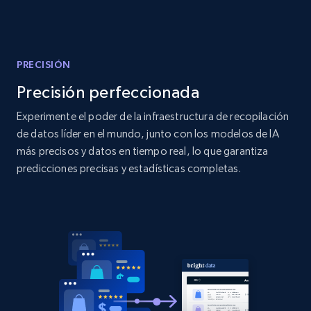
Amazon products global dataset
Title, Seller name, Brand, Description, Initial
price, Currency, Availability, Reviews count, and
more.
PRECISIÓN
Precisión perfeccionada
2.1K+
375+
Comenzar ahora
Experimente el poder de la infraestructura de recopilación
de datos líder en el mundo, junto con los modelos de IA
más precisos y datos en tiempo real, lo que garantiza
Amazon products global dataset - Collects
predicciones precisas y estadísticas completas.
products by specific category URL
Title, Seller name, Brand, Description, Initial
price, Currency, Availability, Reviews count, and
more.
2.1K+
375+
Comenzar ahora