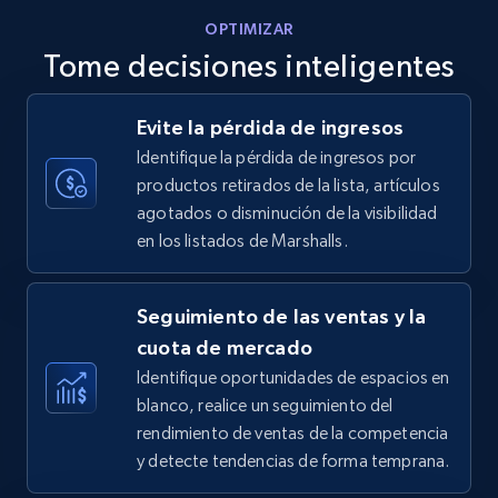
OPTIMIZAR
Tome decisiones inteligentes
Walmart - products - Discover products by
Evite la pérdida de ingresos
using sku numbers
Identifique la pérdida de ingresos por
URL, Final price, Sku, Currency, Gtin,
productos retirados de la lista, artículos
Specifications, Image urls, Top reviews, and
agotados o disminución de la visibilidad
more.
en los listados de Marshalls.
5.6K+
875+
Comenzar ahora
Seguimiento de las ventas y la
cuota de mercado
Identifique oportunidades de espacios en
TikTok Shop
blanco, realice un seguimiento del
URL, Title, Available, Description, Currency, Initial
rendimiento de ventas de la competencia
price, Final price, Discount percent, and more.
y detecte tendencias de forma temprana.