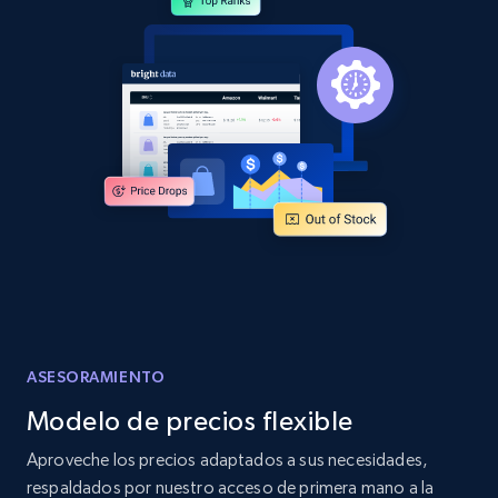
and more.
2.1K+
355+
Comenzar ahora
Home Depot US - Discover products by
specified URL
URL, Domain, Country code, Model number,
Sku, Product id, Product name, Manufacturer,
and more.
2.1K+
355+
Comenzar ahora
ASESORAMIENTO
Modelo de precios flexible
Home Depot US - Discover products by
Aproveche los precios adaptados a sus necesidades,
specified UPC
respaldados por nuestro acceso de primera mano a la