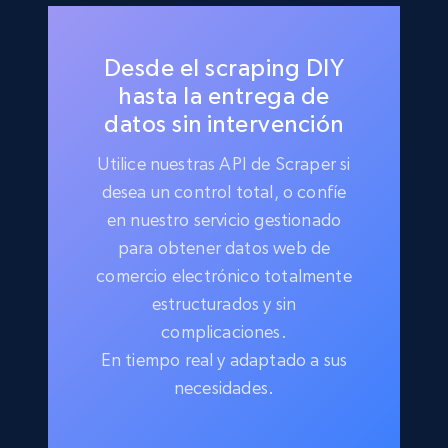
Desde el scraping DIY
hasta la entrega de
datos sin intervención
Utilice nuestras API de Scraper si
desea un control total, o confíe
en nuestro servicio gestionado
para obtener datos web de
comercio electrónico totalmente
estructurados y sin
complicaciones.
En tiempo real y adaptado a sus
necesidades.