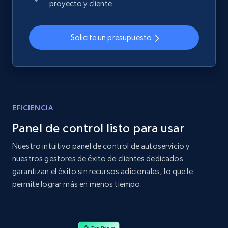
proyecto y cliente
2.4K+
199+
Comenzar ahora
Solicite un presupuesto
Home Depot US
URL, Domain, Country code, Model number,
Sku, Product id, Product name, Manufacturer,
and more.
EFICIENCIA
Panel de control listo para usar
2.1K+
355+
Comenzar ahora
Nuestro intuitivo panel de control de autoservicio y
nuestros gestores de éxito de clientes dedicados
garantizan el éxito sin recursos adicionales, lo que le
Home Depot US - Gather data on products
permite lograr más en menos tiempo.
using specified keywords
URL, Domain, Country code, Model number,
Sku, Product id, Product name, Manufacturer,