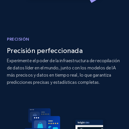
Amazon products global dataset - Collect
products from Brands URLs
Title, Seller name, Brand, Description, Initial
price, Currency, Availability, Reviews count, and
PRECISIÓN
more.
Precisión perfeccionada
Experimente el poder de la infraestructura de recopilación
2.1K+
375+
Comenzar ahora
de datos líder en el mundo, junto con los modelos de IA
más precisos y datos en tiempo real, lo que garantiza
predicciones precisas y estadísticas completas.
Home Depot US
URL, Domain, Country code, Model number,
Sku, Product id, Product name, Manufacturer,
and more.
2.1K+
353+
Comenzar ahora