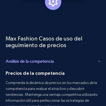
specified keywords
URL, Product id, Listing inventory id, Title, Rating,
Reviews count shop, Reviews count item, Initial
price, and more.
1.9K+
322+
Comenzar ahora
Max Fashion Casos de uso del
seguimiento de precios
Etsy - Collects data from shop's URL
Análisis de la competencia
URL, Product id, Listing inventory id, Title, Rating,
Reviews count shop, Reviews count item, Initial
price, and more.
Precios de la competencia
Comprenda la dinámica de precios en los mercados de la
1.9K+
322+
Comenzar ahora
competencia para evaluar el atractivo y descubrir
tendencias. Mantenga una ventaja competitiva utilizando
información útil para perfeccionar las estrategias de