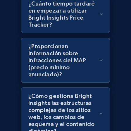
¿Cuánto tiempo tardaré
en empezar a utilizar
Best Buy products - Collect data on
Bright Insights Price
products using specified keywords
Tracker?
URL, Product id, Title, Images, Final price,
Currency, Discount, Initial price, and more.
¿Proporcionan
1.1K+
148+
Comenzar ahora
información sobre
infracciones del MAP
(precio mínimo
anunciado)?
Lowes.com
URL, Domain, Marketplace pn, Sku, Other pn,
Model number, Gtin ean pn, Product name, and
¿Cómo gestiona Bright
more.
Insights las estructuras
complejas de los sitios
web, los cambios de
991+
162+
Comenzar ahora
esquema y el contenido