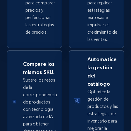
para comparar
para replicar
2.5K+
358+
Comenzar ahora
precios y
estrategias
perfeccionar
exitosas e
las estrategias
impulsar el
de precios.
crecimiento de
eBay - Collect products from shops on eBay
las ventas.
URL, Product id, Title, Seller name, Seller rating,
Seller reviews, Breadcrumbs, Root category, and
Automatice
more.
Compare los
la gestión
mismos SKU.
del
2.5K+
358+
Comenzar ahora
Supere los retos
catálogo
de la
Optimice la
correspondencia
gestión de
de productos
eBay - Collect records by category
productos y las
con tecnología
URL, Product id, Title, Seller name, Seller rating,
estrategias de
avanzada de IA
Seller reviews, Breadcrumbs, Root category, and
inventario para
para obtener
more.
mejorar la