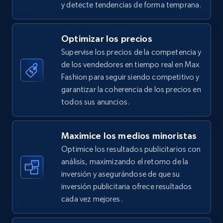
y detecte tendencias de forma temprana.
5.4K+
667+
Comenzar ahora
Optimizar los precios
Supervise los precios de la competencia y
de los vendedores en tiempo real en Max
TikTok Shop - category
Fashion para seguir siendo competitivo y
URL, Title, Available, Description, Currency, Initial
garantizar la coherencia de los precios en
price, Final price, Discount percent, and more.
todos sus anuncios.
5.4K+
667+
Comenzar ahora
Maximice los medios minoristas
Optimice los resultados publicitarios con
análisis, maximizando el retorno de la
inversión y asegurándose de que su
TikTok Shop - Collect TikTok shop products
inversión publicitaria ofrece resultados
by keywords search
cada vez mejores.
URL, Title, Available, Description, Currency, Initial
price, Final price, Discount percent, and more.