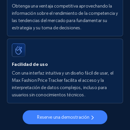
Obtenga una ventaja competitiva aprovechando la
información sobre el rendimiento de la competencia y
las tendencias del mercado para fundamentar su
Walmart - products - Find new products by
estrategia y su toma de decisiones.
using specific category URL
URL, Final price, Sku, Currency, Gtin,
Specifications, Image urls, Top reviews, and
more.
Facilidad de uso
5.6K+
874+
Comenzar ahora
Con una interfaz intuitiva y un diseño fácil de usar, el
Max Fashion Price Tracker facilita el acceso y la
interpretación de datos complejos, incluso para
usuarios sin conocimientos técnicos.
Walmart - products - Collects products by
specific keywords
URL, Final price, Sku, Currency, Gtin,
Reserve una demostración
Specifications, Image urls, Top reviews, and
more.