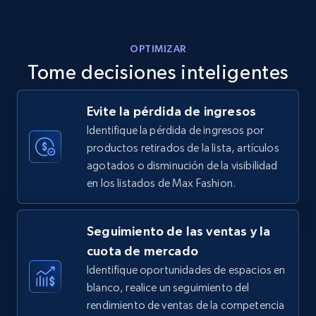
5.6K+
874+
Comenzar ahora
OPTIMIZAR
Tome decisiones inteligentes
Walmart - products - Discover products by
Evite la pérdida de ingresos
using sku numbers
Identifique la pérdida de ingresos por
URL, Final price, Sku, Currency, Gtin,
productos retirados de la lista, artículos
Specifications, Image urls, Top reviews, and
agotados o disminución de la visibilidad
more.
en los listados de Max Fashion.
5.6K+
874+
Comenzar ahora
Seguimiento de las ventas y la
cuota de mercado
Identifique oportunidades de espacios en
TikTok Shop
blanco, realice un seguimiento del
URL, Title, Available, Description, Currency, Initial
rendimiento de ventas de la competencia
price, Final price, Discount percent, and more.