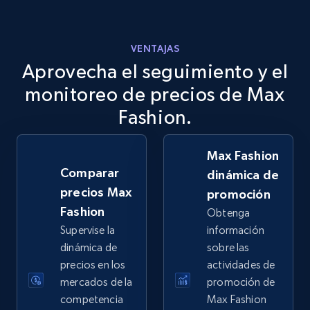
VENTAJAS
Aprovecha el seguimiento y el
eBay
URL, Product id, Title, Seller name, Seller rating,
monitoreo de precios de Max
Seller reviews, Breadcrumbs, Root category, and
Fashion.
more.
Max Fashion
2.5K+
358+
Comenzar ahora
Comparar
dinámica de
precios Max
promoción
Fashion
Obtenga
eBay - Gather data on products using
Supervise la
información
specified keywords
dinámica de
sobre las
URL, Product id, Title, Seller name, Seller rating,
precios en los
actividades de
Seller reviews, Breadcrumbs, Root category, and
mercados de la
promoción de
more.
competencia
Max Fashion