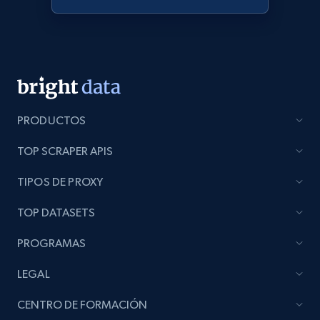
Lazada - Products
URL, Title, Rating, Reviews, Initial price, Final
price, Currency, Stock, and more.
PRODUCTOS
988+
160+
Comenzar ahora
TOP SCRAPER APIS
TIPOS DE PROXY
Lazada - Products - Discover products by
TOP DATASETS
keyword
URL, Title, Rating, Reviews, Initial price, Final
PROGRAMAS
price, Currency, Stock, and more.
LEGAL
988+
160+
Comenzar ahora
CENTRO DE FORMACIÓN