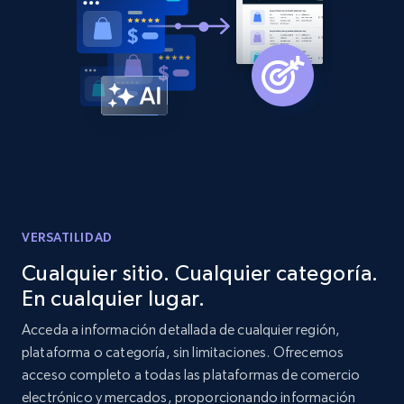
Home Depot US - Gather data on products
using specified keywords
URL, Domain, Country code, Model number,
Sku, Product id, Product name, Manufacturer,
and more.
2.1K+
353+
Comenzar ahora
VERSATILIDAD
Cualquier sitio. Cualquier categoría.
En cualquier lugar.
Home Depot US - Discover products by
specified URL
Acceda a información detallada de cualquier región,
plataforma o categoría, sin limitaciones. Ofrecemos
URL, Domain, Country code, Model number,
acceso completo a todas las plataformas de comercio
Sku, Product id, Product name, Manufacturer,
and more.
electrónico y mercados, proporcionando información