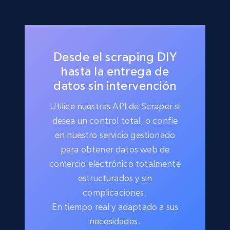
Desde el scraping DIY
hasta la entrega de
datos sin intervención
Utilice nuestras API de Scraper si
desea un control total, o confíe
en nuestro servicio gestionado
para obtener datos web de
comercio electrónico totalmente
estructurados y sin
complicaciones.
En tiempo real y adaptado a sus
necesidades.