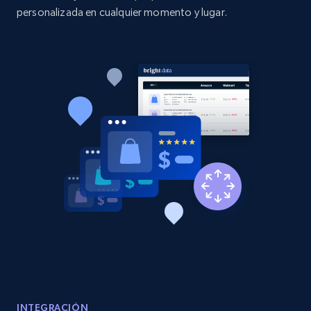
personalizada en cualquier momento y lugar.
2.1K+
353+
Comenzar ahora
Home Depot US - Discover products by
specified UPC
URL, Domain, Country code, Model number,
Sku, Product id, Product name, Manufacturer,
and more.
2.1K+
353+
Comenzar ahora
Home Depot US - Discovery products by
specific category URL
INTEGRACIÓN