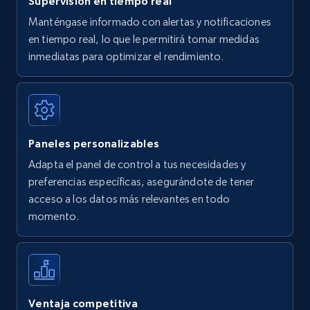
Supervisión en tiempo real
Manténgase informado con alertas y notificaciones
en tiempo real, lo que le permitirá tomar medidas
Amazon Reviews
inmediatas para optimizar el rendimiento.
URL, Product name, Product rating, Product
rating object, Product rating max, Rating,
Author name, Asin, and more.
Paneles personalizables
7.4K+
870+
Comenzar ahora
Adapta el panel de control a tus necesidades y
preferencias específicas, asegurándote de tener
acceso a los datos más relevantes en todo
Walmart - products
momento.
URL, Final price, Sku, Currency, Gtin,
Specifications, Image urls, Top reviews, and
more.
5.6K+
874+
Comenzar ahora
Ventaja competitiva