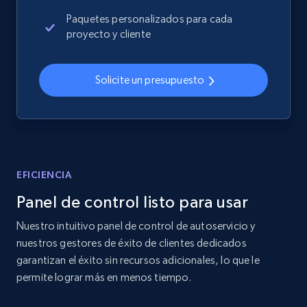
more.
Paquetes personalizados para cada
proyecto y cliente
2.4K+
199+
Comenzar ahora
Solicite un presupuesto
Amazon products global dataset
Title, Seller name, Brand, Description, Initial
price, Currency, Availability, Reviews count, and
more.
EFICIENCIA
Panel de control listo para usar
2.1K+
375+
Comenzar ahora
Nuestro intuitivo panel de control de autoservicio y
nuestros gestores de éxito de clientes dedicados
garantizan el éxito sin recursos adicionales, lo que le
Amazon products global dataset - Collects
permite lograr más en menos tiempo.
products by specific category URL
Title, Seller name, Brand, Description, Initial