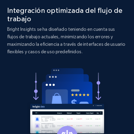
URL, Domain, Country code, Model number,
Sku, Product id, Product name, Manufacturer,
Integración optimizada del flujo de
and more.
trabajo
Bright Insights se ha diseñado teniendo en cuenta sus
2.1K+
353+
Comenzar ahora
flujos de trabajo actuales, minimizando los errores y
maximizando la eficiencia a través de interfaces de usuario
flexibles y casos de uso predefinidos.
Etsy
URL, Product id, Listing inventory id, Title, Rating,
Reviews count shop, Reviews count item, Initial
price, and more.
1.9K+
322+
Comenzar ahora
Etsy - Collect data on products using