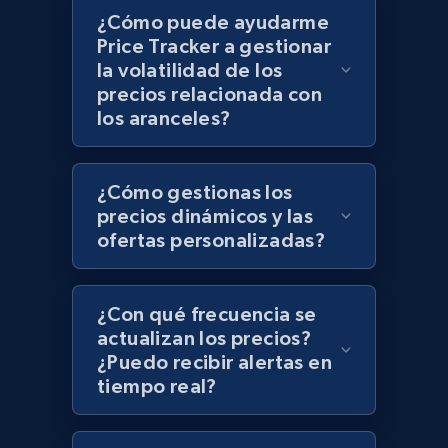
¿Cómo puede ayudarme
Price Tracker a gestionar
Zara - Products - discovery by category url
la volatilidad de los
Category id, Product id, Product name, Price,
precios relacionada con
Currency, Colour code, Colour, Description, and
los aranceles?
more.
1.2K+
208+
Comenzar ahora
¿Cómo gestionas los
precios dinámicos y las
ofertas personalizadas?
Best Buy products
URL, Product id, Title, Images, Final price,
¿Con qué frecuencia se
Currency, Discount, Initial price, and more.
actualizan los precios?
¿Puedo recibir alertas en
tiempo real?
1.1K+
148+
Comenzar ahora