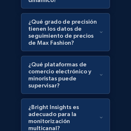
dinámico?
Lowes.com - Gather data on products using
specified keywords
¿Qué grado de precisión
tienen los datos de
URL, Domain, Marketplace pn, Sku, Other pn,
seguimiento de precios
Model number, Gtin ean pn, Product name, and
de Max Fashion?
more.
991+
162+
Comenzar ahora
¿Qué plataformas de
comercio electrónico y
minoristas puede
supervisar?
Lowes.com - Collect records by category
URL, Domain, Marketplace pn, Sku, Other pn,
Model number, Gtin ean pn, Product name, and
¿Bright Insights es
more.
adecuado para la
monitorización
991+
162+
Comenzar ahora
multicanal?