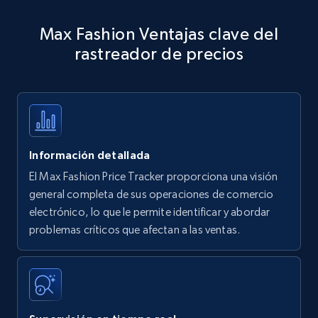
Amazon products - Collects products by
Max Fashion Ventajas clave del
specific keywords
rastreador de precios
Title, Seller name, Brand, Description, Initial
price, Currency, Availability, Reviews count, and
more.
35.2K+
5.7K+
Comenzar ahora
Información detallada
El Max Fashion Price Tracker proporciona una visión
Amazon products - find products by using
general completa de sus operaciones de comercio
upc numbers
electrónico, lo que le permite identificar y abordar
problemas críticos que afectan a las ventas.
Title, Seller name, Brand, Description, Initial
price, Currency, Availability, Reviews count, and
more.
35.2K+
5.7K+
Comenzar ahora