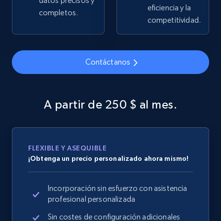
datos precisos y
eficiencia y la
completos.
2.5K+
358+
Comenzar ahora
competitividad.
Contáctanos
Google Shopping
URL, Product id, Title, Product description,
Rating, Reviews count, Images, Variations, and
A partir de 250 $ al mes.
more.
2.4K+
199+
Comenzar ahora
FLEXIBLE Y ASEQUIBLE
¡Obtenga un precio personalizado ahora mismo!
Google Shopping - collects products from
Incorporación sin esfuerzo con asistencia
web using keywords
profesional personalizada
URL, Product id, Title, Product description,
Rating, Reviews count, Images, Variations, and
Sin costes de configuración adicionales