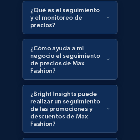
Target - Discover products by specified
¿Qué es el seguimiento
UPC
y el monitoreo de
precios?
URL, Product id, Title, Product description,
Rating, Reviews count, Initial price, Discount,
and more.
¿Cómo ayuda a mi
negocio el seguimiento
1.3K+
175+
Comenzar ahora
de precios de Max
Fashion?
Zara - Products
¿Bright Insights puede
Category id, Product id, Product name, Price,
realizar un seguimiento
Currency, Colour code, Colour, Description, and
de las promociones y
more.
descuentos de Max
Fashion?
1.2K+
208+
Comenzar ahora