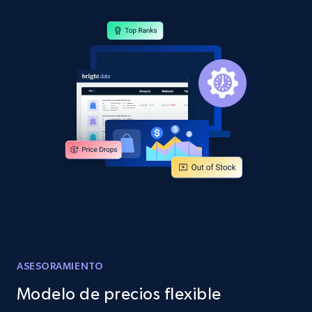
price, Currency, Availability, Reviews count, and
more.
2.1K+
375+
Comenzar ahora
Amazon products global dataset -
Collecting products by keyword search
Title, Seller name, Brand, Description, Initial
price, Currency, Availability, Reviews count, and
more.
2.1K+
375+
Comenzar ahora
ASESORAMIENTO
Modelo de precios flexible
Amazon products global dataset - Collects