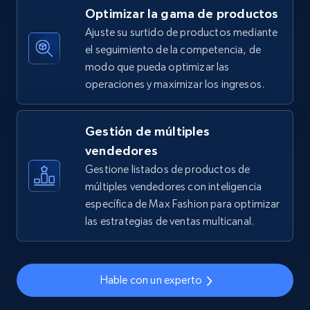
Optimizar la gama de productos
5.4K+
667+
Comenzar ahora
Ajuste su surtido de productos mediante
el seguimiento de la competencia, de
modo que pueda optimizar las
operaciones y maximizar los ingresos.
TikTok Shop - discover records by shop url
URL, Title, Available, Description, Currency, Initial
price, Final price, Discount percent, and more.
Gestión de múltiples
vendedores
5.4K+
667+
Comenzar ahora
Gestione listados de productos de
múltiples vendedores con inteligencia
específica de Max Fashion para optimizar
las estrategias de ventas multicanal.
Amazon sellers info
Seller id, URL, Seller name, Description, Detailed
info, Stars, Feedbacks, Return policy, and more.
Hable con un experto
2.5K+
378+
Comenzar ahora