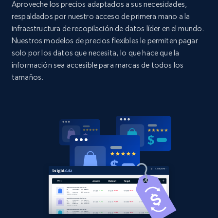
Aproveche los precios adaptados a sus necesidades,
products by best sellers category URL
respaldados por nuestro acceso de primera mano a la
Title, Seller name, Brand, Description, Initial
infraestructura de recopilación de datos líder en el mundo.
price, Currency, Availability, Reviews count, and
Nuestros modelos de precios flexibles le permiten pagar
more.
solo por los datos que necesita, lo que hace que la
información sea accesible para marcas de todos los
2.1K+
375+
Comenzar ahora
tamaños.
Amazon products global dataset - Collect
Amazon products by seller URL
Title, Seller name, Brand, Description, Initial
price, Currency, Availability, Reviews count, and
more.
2.1K+
375+
Comenzar ahora