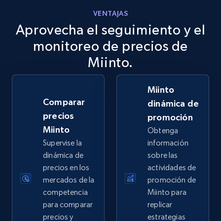
VENTAJAS
Aprovecha el seguimiento y el
eBay
URL, Product id, Title, Seller name, Seller rating,
monitoreo de precios de
Seller reviews, Breadcrumbs, Root category, and
Miinto.
more.
Miinto
2.5K+
359+
Comenzar ahora
Comparar
dinámica de
precios
promoción
Miinto
Obtenga
eBay - Gather data on products using
Supervise la
información
specified keywords
dinámica de
sobre las
URL, Product id, Title, Seller name, Seller rating,
precios en los
actividades de
Seller reviews, Breadcrumbs, Root category, and
mercados de la
promoción de
more.
competencia
Miinto para
para comparar
replicar
2.5K+
359+
Comenzar ahora
precios y
estrategias