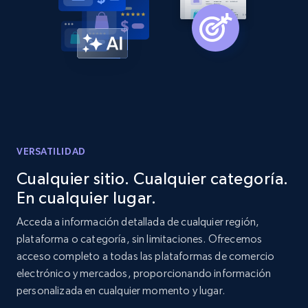
Amazon products global dataset -
Collecting products by keyword search
Title, Seller name, Brand, Description, Initial
price, Currency, Availability, Reviews count, and
more.
2.1K+
375+
Comenzar ahora
VERSATILIDAD
Cualquier sitio. Cualquier categoría.
En cualquier lugar.
Amazon products global dataset - Collects
products by best sellers category URL
Acceda a información detallada de cualquier región,
plataforma o categoría, sin limitaciones. Ofrecemos
Title, Seller name, Brand, Description, Initial
acceso completo a todas las plataformas de comercio
price, Currency, Availability, Reviews count, and
more.
electrónico y mercados, proporcionando información
personalizada en cualquier momento y lugar.