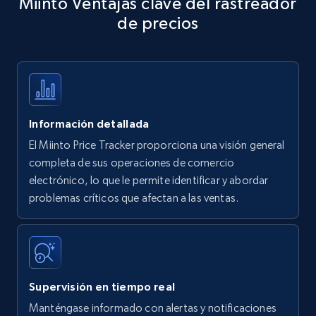
Miinto Ventajas clave del rastreador
specific keywords
de precios
Title, Seller name, Brand, Description, Initial
price, Currency, Availability, Reviews count, and
more.
35.3K+
5.7K+
Comenzar ahora
Información detallada
El Miinto Price Tracker proporciona una visión general
Amazon products - find products by using
completa de sus operaciones de comercio
upc numbers
electrónico, lo que le permite identificar y abordar
problemas críticos que afectan a las ventas.
Title, Seller name, Brand, Description, Initial
price, Currency, Availability, Reviews count, and
more.
35.3K+
5.7K+
Comenzar ahora
Supervisión en tiempo real
Manténgase informado con alertas y notificaciones