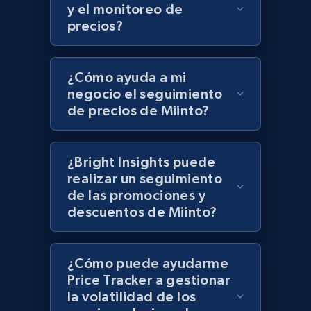
UPC
y el monitoreo de
precios?
URL, Product id, Title, Product description,
Rating, Reviews count, Initial price, Discount,
and more.
¿Cómo ayuda a mi
negocio el seguimiento
1.3K+
175+
Comenzar ahora
de precios de Miinto?
¿Bright Insights puede
Zara - Products
realizar un seguimiento
Category id, Product id, Product name, Price,
de las promociones y
Currency, Colour code, Colour, Description, and
descuentos de Miinto?
more.
1.2K+
208+
Comenzar ahora
¿Cómo puede ayudarme
Price Tracker a gestionar
la volatilidad de los