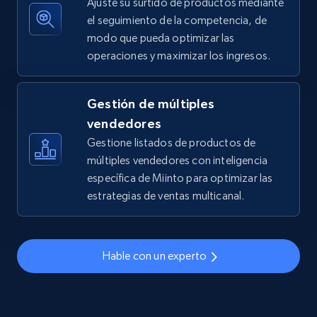
Ajuste su surtido de productos mediante
el seguimiento de la competencia, de
modo que pueda optimizar las
operaciones y maximizar los ingresos.
TikTok Shop - discover records by shop url
URL, Title, Available, Description, Currency, Initial
price, Final price, Discount percent, and more.
Gestión de múltiples
vendedores
5.4K+
668+
Comenzar ahora
Gestione listados de productos de
múltiples vendedores con inteligencia
específica de Miinto para optimizar las
estrategias de ventas multicanal.
Amazon sellers info
Seller id, URL, Seller name, Description, Detailed
info, Stars, Feedbacks, Return policy, and more.
Hable con un experto
2.5K+
378+
Comenzar ahora