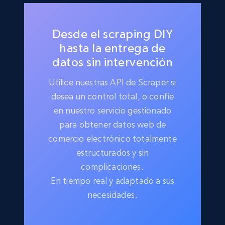
Desde el scraping DIY
hasta la entrega de
datos sin intervención
Utilice nuestras API de Scraper si
desea un control total, o confíe
en nuestro servicio gestionado
para obtener datos web de
comercio electrónico totalmente
estructurados y sin
complicaciones.
En tiempo real y adaptado a sus
necesidades.