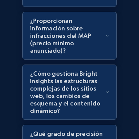
products using specified keywords
URL, Product id, Title, Images, Final price,
¿Proporcionan
Currency, Discount, Initial price, and more.
información sobre
infracciones del MAP
1.1K+
149+
Comenzar ahora
(precio mínimo
anunciado)?
Lazada - Products
¿Cómo gestiona Bright
URL, Title, Rating, Reviews, Initial price, Final
Insights las estructuras
price, Currency, Stock, and more.
complejas de los sitios
web, los cambios de
esquema y el contenido
991+
165+
Comenzar ahora
dinámico?
¿Qué grado de precisión
Lazada - Products - Discover products by