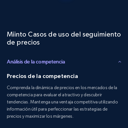
Reviews count shop, Reviews count item, Initial
price, and more.
1.9K+
323+
Comenzar ahora
Miinto Casos de uso del seguimiento
de precios
Etsy - Collects data from shop's URL
Análisis de la competencia
URL, Product id, Listing inventory id, Title, Rating,
Reviews count shop, Reviews count item, Initial
price, and more.
Precios de la competencia
Comprenda la dinámica de precios en los mercados de la
1.9K+
323+
Comenzar ahora
competencia para evaluar el atractivo y descubrir
tendencias. Mantenga una ventaja competitiva utilizando
información útil para perfeccionar las estrategias de
precios y maximizar los márgenes.
Amazon products search
Asin, URL, Name, Sponsored, Initial price, Final