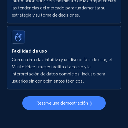
información sobre el rendimiento de la competencia y
las tendencias del mercado para fundamentar su
Walmart - products - Find new products by
estrategia y su toma de decisiones.
using specific category URL
URL, Final price, Sku, Currency, Gtin,
Specifications, Image urls, Top reviews, and
more.
Facilidad de uso
5.6K+
875+
Comenzar ahora
Con una interfaz intuitiva y un diseño fácil de usar, el
Miinto Price Tracker facilita el acceso y la
interpretación de datos complejos, incluso para
usuarios sin conocimientos técnicos.
Walmart - products - Collects products by
specific keywords
URL, Final price, Sku, Currency, Gtin,
Reserve una demostración
Specifications, Image urls, Top reviews, and
more.
5.6K+
875+
Comenzar ahora