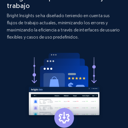
more.
trabajo
Bright Insights se ha diseñado teniendo en cuenta sus
2.1K+
375+
Comenzar ahora
flujos de trabajo actuales, minimizando los errores y
maximizando la eficiencia a través de interfaces de usuario
flexibles y casos de uso predefinidos.
Etsy
URL, Product id, Listing inventory id, Title, Rating,
Reviews count shop, Reviews count item, Initial
price, and more.
1.9K+
323+
Comenzar ahora
Etsy - Collect data on products using
specified keywords
URL, Product id, Listing inventory id, Title, Rating,