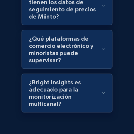
tienen los datos de
keyword
seguimiento de precios
URL, Title, Rating, Reviews, Initial price, Final
de Miinto?
price, Currency, Stock, and more.
991+
165+
Comenzar ahora
¿Qué plataformas de
comercio electrónico y
minoristas puede
supervisar?
Lazada - Products - Discover products by
category URL or brand URL
URL, Title, Rating, Reviews, Initial price, Final
¿Bright Insights es
price, Currency, Stock, and more.
adecuado para la
monitorización
multicanal?
991+
165+
Comenzar ahora
Lazada - Products - Discover products by