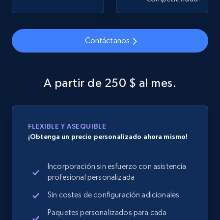
Contáctanos
Google Shopping
URL, Product id, Title, Product description,
Rating, Reviews count, Images, Variations, and
A partir de 250 $ al mes.
more.
2.4K+
200+
Comenzar ahora
FLEXIBLE Y ASEQUIBLE
¡Obtenga un precio personalizado ahora mismo!
Google Shopping - collects products from
Incorporación sin esfuerzo con asistencia
web using keywords
profesional personalizada
URL, Product id, Title, Product description,
Rating, Reviews count, Images, Variations, and
Sin costes de configuración adicionales
more.
Paquetes personalizados para cada