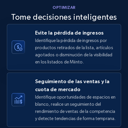
OPTIMIZAR
Tome decisiones inteligentes
Walmart - products - Discover products by
Evite la pérdida de ingresos
using sku numbers
Identifique la pérdida de ingresos por
URL, Final price, Sku, Currency, Gtin,
productos retirados de la lista, artículos
Specifications, Image urls, Top reviews, and
agotados o disminución de la visibilidad
more.
en los listados de Miinto.
5.6K+
875+
Comenzar ahora
Seguimiento de las ventas y la
cuota de mercado
Identifique oportunidades de espacios en
TikTok Shop
blanco, realice un seguimiento del
URL, Title, Available, Description, Currency, Initial
rendimiento de ventas de la competencia
price, Final price, Discount percent, and more.
y detecte tendencias de forma temprana.