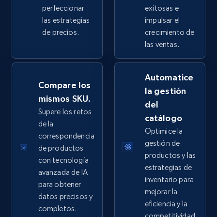
perfeccionar
exitosas e
las estrategias
impulsar el
de precios.
crecimiento de
eBay - Collect products from shops on eBay
las ventas.
URL, Product id, Title, Seller name, Seller rating,
Seller reviews, Breadcrumbs, Root category, and
Automatice
more.
Compare los
la gestión
mismos SKU.
del
2.5K+
359+
Comenzar ahora
Supere los retos
catálogo
de la
Optimice la
correspondencia
gestión de
de productos
eBay - Collect records by category
productos y las
con tecnología
URL, Product id, Title, Seller name, Seller rating,
estrategias de
avanzada de IA
Seller reviews, Breadcrumbs, Root category, and
inventario para
para obtener
more.
mejorar la
datos precisos y
eficiencia y la
completos.
2.5K+
359+
Comenzar ahora
competitividad.