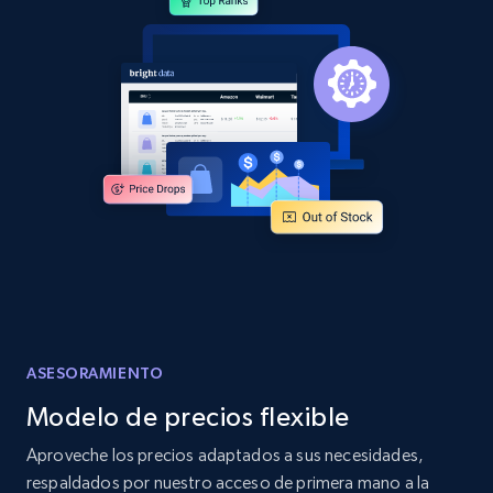
and more.
2.1K+
355+
Comenzar ahora
Home Depot US - Discover products by
specified URL
URL, Domain, Country code, Model number,
Sku, Product id, Product name, Manufacturer,
and more.
2.1K+
355+
Comenzar ahora
ASESORAMIENTO
Modelo de precios flexible
Home Depot US - Discover products by
Aproveche los precios adaptados a sus necesidades,
specified UPC
respaldados por nuestro acceso de primera mano a la