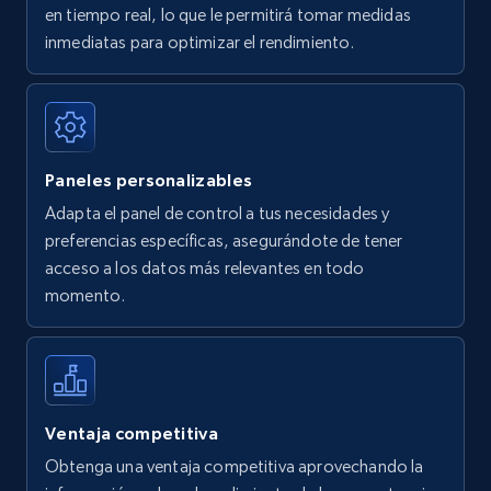
en tiempo real, lo que le permitirá tomar medidas
Amazon Reviews
inmediatas para optimizar el rendimiento.
URL, Product name, Product rating, Product
rating object, Product rating max, Rating,
Author name, Asin, and more.
Paneles personalizables
7.4K+
870+
Comenzar ahora
Adapta el panel de control a tus necesidades y
preferencias específicas, asegurándote de tener
acceso a los datos más relevantes en todo
Walmart - products
momento.
URL, Final price, Sku, Currency, Gtin,
Specifications, Image urls, Top reviews, and
more.
5.6K+
875+
Comenzar ahora
Ventaja competitiva
Obtenga una ventaja competitiva aprovechando la