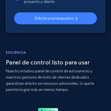
proyecto y cliente
2.4K+
200+
Comenzar ahora
Solicite un presupuesto
Home Depot US
URL, Domain, Country code, Model number,
Sku, Product id, Product name, Manufacturer,
and more.
EFICIENCIA
Panel de control listo para usar
2.1K+
355+
Comenzar ahora
Nuestro intuitivo panel de control de autoservicio y
nuestros gestores de éxito de clientes dedicados
garantizan el éxito sin recursos adicionales, lo que le
Home Depot US - Gather data on products
permite lograr más en menos tiempo.
using specified keywords
URL, Domain, Country code, Model number,
Sku, Product id, Product name, Manufacturer,