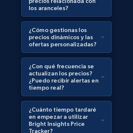
precios relacionada con
Zara - Products - discovery by category url
los aranceles?
Category id, Product id, Product name, Price,
Currency, Colour code, Colour, Description, and
more.
¿Cómo gestionas los
precios dinámicos y las
1.2K+
208+
Comenzar ahora
ofertas personalizadas?
¿Con qué frecuencia se
Best Buy products
actualizan los precios?
URL, Product id, Title, Images, Final price,
¿Puedo recibir alertas en
Currency, Discount, Initial price, and more.
tiempo real?
1.1K+
149+
Comenzar ahora
¿Cuánto tiempo tardaré
en empezar a utilizar
Bright Insights Price
Tracker?
Best Buy products - Collect data on