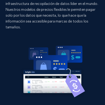
URL, Domain, Country code, Model number,
infraestructura de recopilación de datos líder en el mundo.
Sku, Product id, Product name, Manufacturer,
Nuestros modelos de precios flexibles le permiten pagar
and more.
solo por los datos que necesita, lo que hace que la
información sea accesible para marcas de todos los
2.1K+
355+
Comenzar ahora
tamaños.
Home Depot US - Discovery products by
specific category URL
URL, Domain, Country code, Model number,
Sku, Product id, Product name, Manufacturer,
and more.
2.1K+
355+
Comenzar ahora