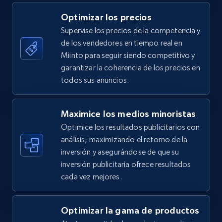
5.4K+
668+
Comenzar ahora
Optimizar los precios
Supervise los precios de la competencia y
de los vendedores en tiempo real en
TikTok Shop - category
Miinto para seguir siendo competitivo y
URL, Title, Available, Description, Currency, Initial
garantizar la coherencia de los precios en
price, Final price, Discount percent, and more.
todos sus anuncios.
5.4K+
668+
Comenzar ahora
Maximice los medios minoristas
Optimice los resultados publicitarios con
análisis, maximizando el retorno de la
inversión y asegurándose de que su
TikTok Shop - Collect TikTok shop products
inversión publicitaria ofrece resultados
by keywords search
cada vez mejores.
URL, Title, Available, Description, Currency, Initial
price, Final price, Discount percent, and more.
Optimizar la gama de productos
5.4K+
668+
Comenzar ahora