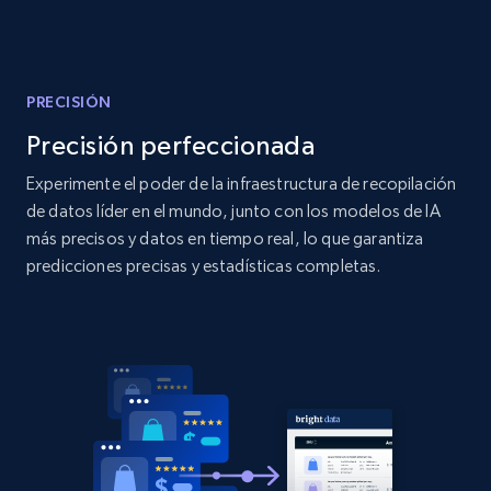
Amazon products global dataset
Title, Seller name, Brand, Description, Initial
price, Currency, Availability, Reviews count, and
more.
PRECISIÓN
Precisión perfeccionada
2.1K+
375+
Comenzar ahora
Experimente el poder de la infraestructura de recopilación
de datos líder en el mundo, junto con los modelos de IA
más precisos y datos en tiempo real, lo que garantiza
Amazon products global dataset - Collects
predicciones precisas y estadísticas completas.
products by specific category URL
Title, Seller name, Brand, Description, Initial
price, Currency, Availability, Reviews count, and
more.
2.1K+
375+
Comenzar ahora