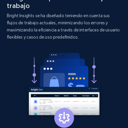
more.
trabajo
Bright Insights se ha diseñado teniendo en cuenta sus
2.1K+
375+
Comenzar ahora
flujos de trabajo actuales, minimizando los errores y
maximizando la eficiencia a través de interfaces de usuario
flexibles y casos de uso predefinidos.
Etsy
URL, Product id, Listing inventory id, Title, Rating,
Reviews count shop, Reviews count item, Initial
price, and more.
1.9K+
323+
Comenzar ahora
Etsy - Collect data on products using
specified keywords
URL, Product id, Listing inventory id, Title, Rating,