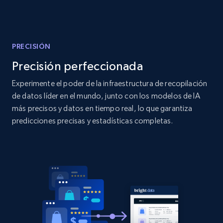
Amazon products global dataset
Title, Seller name, Brand, Description, Initial
price, Currency, Availability, Reviews count, and
more.
PRECISIÓN
Precisión perfeccionada
2.1K+
375+
Comenzar ahora
Experimente el poder de la infraestructura de recopilación
de datos líder en el mundo, junto con los modelos de IA
más precisos y datos en tiempo real, lo que garantiza
Amazon products global dataset - Collects
predicciones precisas y estadísticas completas.
products by specific category URL
Title, Seller name, Brand, Description, Initial
price, Currency, Availability, Reviews count, and
more.
2.1K+
375+
Comenzar ahora