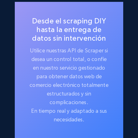
Desde el scraping DIY
hasta la entrega de
datos sin intervención
Utilice nuestras API de Scraper si
desea un control total, o confíe
en nuestro servicio gestionado
para obtener datos web de
comercio electrónico totalmente
estructurados y sin
complicaciones.
En tiempo real y adaptado a sus
necesidades.