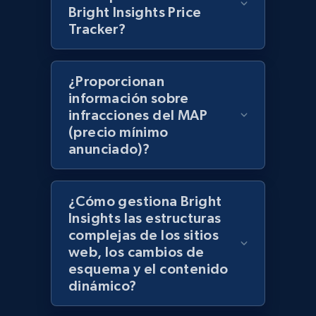
Bright Insights Price
products using specified keywords
Tracker?
URL, Product id, Title, Images, Final price,
Currency, Discount, Initial price, and more.
¿Proporcionan
1.1K+
149+
Comenzar ahora
información sobre
infracciones del MAP
(precio mínimo
anunciado)?
Lazada - Products
URL, Title, Rating, Reviews, Initial price, Final
price, Currency, Stock, and more.
¿Cómo gestiona Bright
Insights las estructuras
complejas de los sitios
992+
165+
Comenzar ahora
web, los cambios de
esquema y el contenido
dinámico?
Lazada - Products - Discover products by