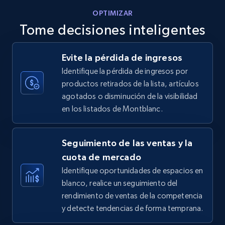
OPTIMIZAR
Tome decisiones inteligentes
Walmart - products - Discover products by
Evite la pérdida de ingresos
using sku numbers
Identifique la pérdida de ingresos por
URL, Final price, Sku, Currency, Gtin,
productos retirados de la lista, artículos
Specifications, Image urls, Top reviews, and
agotados o disminución de la visibilidad
more.
en los listados de Montblanc.
5.6K+
878+
Comenzar ahora
Seguimiento de las ventas y la
cuota de mercado
Identifique oportunidades de espacios en
TikTok Shop
blanco, realice un seguimiento del
URL, Title, Available, Description, Currency, Initial
rendimiento de ventas de la competencia
price, Final price, Discount percent, and more.
y detecte tendencias de forma temprana.