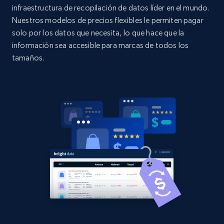
URL, Domain, Country code, Model number,
infraestructura de recopilación de datos líder en el mundo.
Sku, Product id, Product name, Manufacturer,
Nuestros modelos de precios flexibles le permiten pagar
and more.
solo por los datos que necesita, lo que hace que la
información sea accesible para marcas de todos los
2.1K+
355+
Comenzar ahora
tamaños.
Home Depot US - Discovery products by
specific category URL
URL, Domain, Country code, Model number,
Sku, Product id, Product name, Manufacturer,
and more.
2.1K+
355+
Comenzar ahora