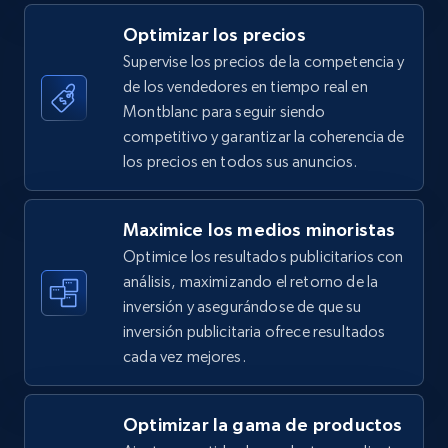
5.4K+
668+
Comenzar ahora
Optimizar los precios
Supervise los precios de la competencia y
de los vendedores en tiempo real en
TikTok Shop - category
Montblanc para seguir siendo
URL, Title, Available, Description, Currency, Initial
competitivo y garantizar la coherencia de
price, Final price, Discount percent, and more.
los precios en todos sus anuncios.
5.4K+
668+
Comenzar ahora
Maximice los medios minoristas
Optimice los resultados publicitarios con
análisis, maximizando el retorno de la
inversión y asegurándose de que su
TikTok Shop - Collect TikTok shop products
inversión publicitaria ofrece resultados
by keywords search
cada vez mejores.
URL, Title, Available, Description, Currency, Initial
price, Final price, Discount percent, and more.
Optimizar la gama de productos
5.4K+
668+
Comenzar ahora