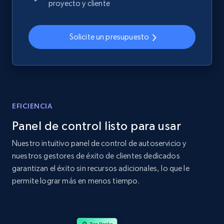
proyecto y cliente
2.4K+
202+
Comenzar ahora
Solicite un presupuesto
Home Depot US
URL, Domain, Country code, Model number,
Sku, Product id, Product name, Manufacturer,
and more.
EFICIENCIA
Panel de control listo para usar
2.1K+
355+
Comenzar ahora
Nuestro intuitivo panel de control de autoservicio y
nuestros gestores de éxito de clientes dedicados
garantizan el éxito sin recursos adicionales, lo que le
Home Depot US - Gather data on products
permite lograr más en menos tiempo.
using specified keywords
URL, Domain, Country code, Model number,
Sku, Product id, Product name, Manufacturer,