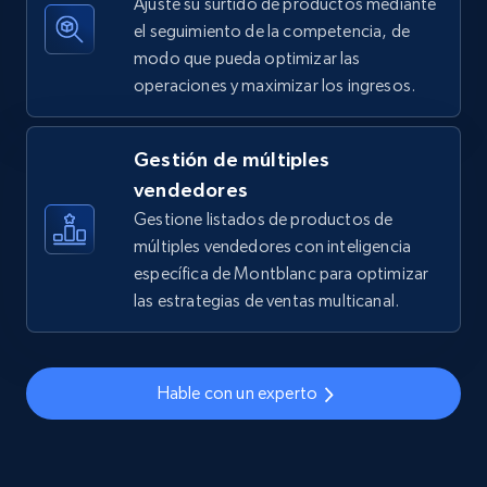
Ajuste su surtido de productos mediante
el seguimiento de la competencia, de
modo que pueda optimizar las
operaciones y maximizar los ingresos.
TikTok Shop - discover records by shop url
URL, Title, Available, Description, Currency, Initial
price, Final price, Discount percent, and more.
Gestión de múltiples
vendedores
5.4K+
668+
Comenzar ahora
Gestione listados de productos de
múltiples vendedores con inteligencia
específica de Montblanc para optimizar
las estrategias de ventas multicanal.
Amazon sellers info
Seller id, URL, Seller name, Description, Detailed
info, Stars, Feedbacks, Return policy, and more.
Hable con un experto
2.5K+
378+
Comenzar ahora