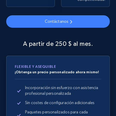
Contáctanos
Google Shopping
URL, Product id, Title, Product description,
Rating, Reviews count, Images, Variations, and
A partir de 250 $ al mes.
more.
2.4K+
202+
Comenzar ahora
FLEXIBLE Y ASEQUIBLE
¡Obtenga un precio personalizado ahora mismo!
Google Shopping - collects products from
Incorporación sin esfuerzo con asistencia
web using keywords
profesional personalizada
URL, Product id, Title, Product description,
Rating, Reviews count, Images, Variations, and
Sin costes de configuración adicionales
more.
Paquetes personalizados para cada