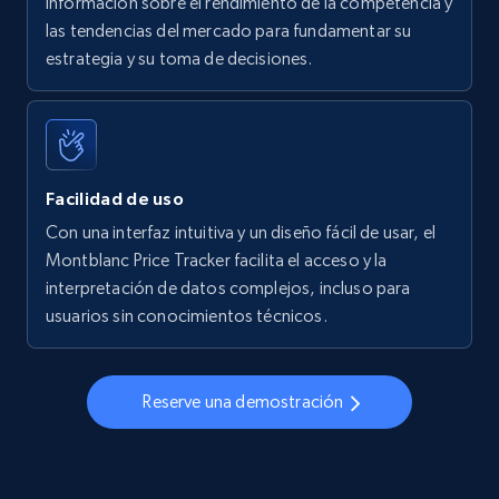
información sobre el rendimiento de la competencia y
las tendencias del mercado para fundamentar su
Walmart - products - Find new products by
estrategia y su toma de decisiones.
using specific category URL
URL, Final price, Sku, Currency, Gtin,
Specifications, Image urls, Top reviews, and
more.
Facilidad de uso
5.6K+
878+
Comenzar ahora
Con una interfaz intuitiva y un diseño fácil de usar, el
Montblanc Price Tracker facilita el acceso y la
interpretación de datos complejos, incluso para
usuarios sin conocimientos técnicos.
Walmart - products - Collects products by
specific keywords
URL, Final price, Sku, Currency, Gtin,
Reserve una demostración
Specifications, Image urls, Top reviews, and
more.
5.6K+
878+
Comenzar ahora