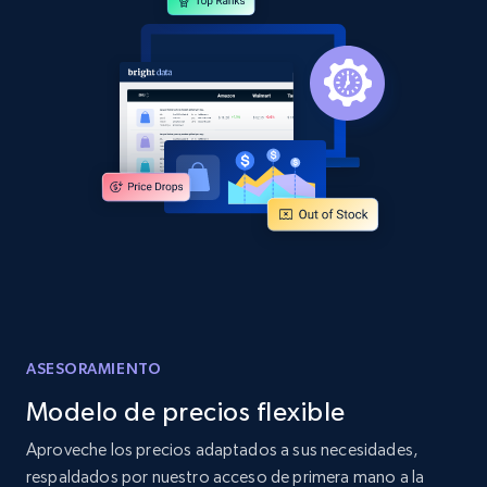
and more.
2.1K+
355+
Comenzar ahora
Home Depot US - Discover products by
specified URL
URL, Domain, Country code, Model number,
Sku, Product id, Product name, Manufacturer,
and more.
2.1K+
355+
Comenzar ahora
ASESORAMIENTO
Modelo de precios flexible
Home Depot US - Discover products by
Aproveche los precios adaptados a sus necesidades,
specified UPC
respaldados por nuestro acceso de primera mano a la