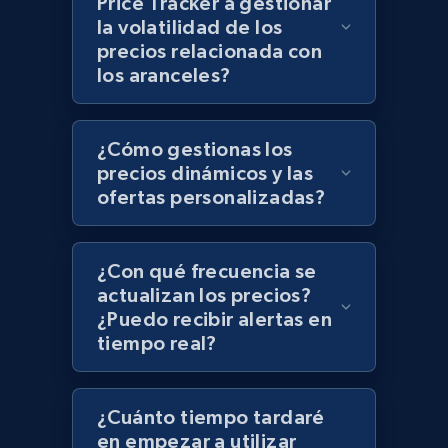
Price Tracker a gestionar
Zara - Products - discovery by category url
la volatilidad de los
Category id, Product id, Product name, Price,
precios relacionada con
Currency, Colour code, Colour, Description, and
los aranceles?
more.
1.2K+
208+
Comenzar ahora
¿Cómo gestionas los
precios dinámicos y las
ofertas personalizadas?
Best Buy products
URL, Product id, Title, Images, Final price,
¿Con qué frecuencia se
Currency, Discount, Initial price, and more.
actualizan los precios?
¿Puedo recibir alertas en
tiempo real?
1.1K+
149+
Comenzar ahora
¿Cuánto tiempo tardaré
en empezar a utilizar
Best Buy products - Collect data on