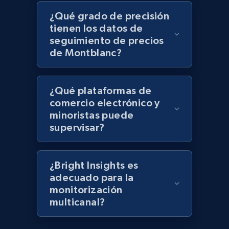
keyword
¿Qué grado de precisión
URL, Title, Rating, Reviews, Initial price, Final
tienen los datos de
price, Currency, Stock, and more.
seguimiento de precios
de Montblanc?
992+
165+
Comenzar ahora
¿Qué plataformas de
comercio electrónico y
Lazada - Products - Discover products by
minoristas puede
category URL or brand URL
supervisar?
URL, Title, Rating, Reviews, Initial price, Final
price, Currency, Stock, and more.
¿Bright Insights es
adecuado para la
992+
165+
Comenzar ahora
monitorización
multicanal?
Lazada - Products - Discover products by