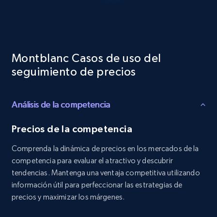
Reviews count shop, Reviews count item, Initial
price, and more.
1.9K+
323+
Comenzar ahora
Montblanc Casos de uso del
seguimiento de precios
Etsy - Collects data from shop's URL
Análisis de la competencia
URL, Product id, Listing inventory id, Title, Rating,
Reviews count shop, Reviews count item, Initial
price, and more.
Precios de la competencia
Comprenda la dinámica de precios en los mercados de la
1.9K+
323+
Comenzar ahora
competencia para evaluar el atractivo y descubrir
tendencias. Mantenga una ventaja competitiva utilizando
información útil para perfeccionar las estrategias de
precios y maximizar los márgenes.
Amazon products search
Asin, URL, Name, Sponsored, Initial price, Final