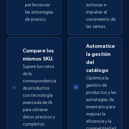
perfeccionar
exitosas e
las estrategias
impulsar el
de precios.
crecimiento de
eBay - Collect products from shops on eBay
las ventas.
URL, Product id, Title, Seller name, Seller rating,
Seller reviews, Breadcrumbs, Root category, and
Automatice
more.
Compare los
la gestión
mismos SKU.
del
2.5K+
359+
Comenzar ahora
Supere los retos
catálogo
de la
Optimice la
correspondencia
gestión de
de productos
eBay - Collect records by category
productos y las
con tecnología
URL, Product id, Title, Seller name, Seller rating,
estrategias de
avanzada de IA
Seller reviews, Breadcrumbs, Root category, and
inventario para
para obtener
more.
mejorar la
datos precisos y
eficiencia y la
completos.
2.5K+
359+
Comenzar ahora
competitividad.