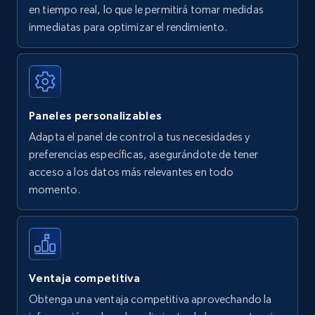
en tiempo real, lo que le permitirá tomar medidas
Amazon Reviews
inmediatas para optimizar el rendimiento.
URL, Product name, Product rating, Product
rating object, Product rating max, Rating,
Author name, Asin, and more.
Paneles personalizables
7.4K+
872+
Comenzar ahora
Adapta el panel de control a tus necesidades y
preferencias específicas, asegurándote de tener
acceso a los datos más relevantes en todo
Walmart - products
momento.
URL, Final price, Sku, Currency, Gtin,
Specifications, Image urls, Top reviews, and
more.
5.6K+
878+
Comenzar ahora
Ventaja competitiva
Obtenga una ventaja competitiva aprovechando la