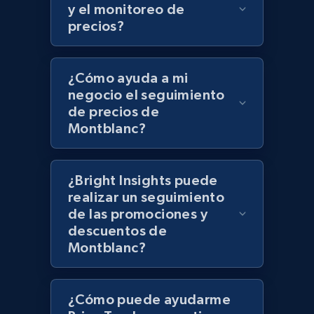
UPC
y el monitoreo de
precios?
URL, Product id, Title, Product description,
Rating, Reviews count, Initial price, Discount,
and more.
¿Cómo ayuda a mi
negocio el seguimiento
1.3K+
176+
Comenzar ahora
de precios de
Montblanc?
Zara - Products
¿Bright Insights puede
Category id, Product id, Product name, Price,
realizar un seguimiento
Currency, Colour code, Colour, Description, and
de las promociones y
more.
descuentos de
Montblanc?
1.2K+
208+
Comenzar ahora
¿Cómo puede ayudarme