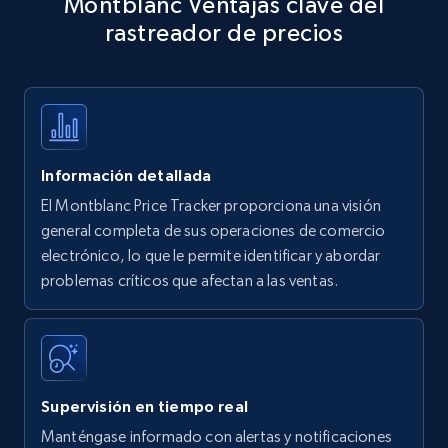
Montblanc Ventajas clave del
specific keywords
rastreador de precios
Title, Seller name, Brand, Description, Initial
price, Currency, Availability, Reviews count, and
more.
35.3K+
5.7K+
Comenzar ahora
Información detallada
El Montblanc Price Tracker proporciona una visión
Amazon products - find products by using
general completa de sus operaciones de comercio
upc numbers
electrónico, lo que le permite identificar y abordar
problemas críticos que afectan a las ventas.
Title, Seller name, Brand, Description, Initial
price, Currency, Availability, Reviews count, and
more.
35.3K+
5.7K+
Comenzar ahora
Supervisión en tiempo real
Manténgase informado con alertas y notificaciones