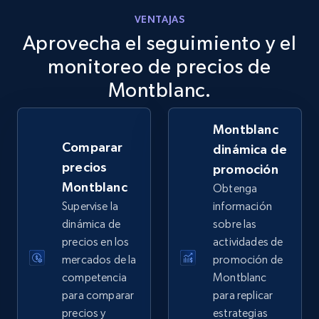
VENTAJAS
Aprovecha el seguimiento y el
eBay
URL, Product id, Title, Seller name, Seller rating,
monitoreo de precios de
Seller reviews, Breadcrumbs, Root category, and
Montblanc.
more.
Montblanc
2.5K+
359+
Comenzar ahora
Comparar
dinámica de
precios
promoción
Montblanc
Obtenga
eBay - Gather data on products using
Supervise la
información
specified keywords
dinámica de
sobre las
URL, Product id, Title, Seller name, Seller rating,
precios en los
actividades de
Seller reviews, Breadcrumbs, Root category, and
mercados de la
promoción de
more.
competencia
Montblanc
para comparar
para replicar
2.5K+
359+
Comenzar ahora
precios y
estrategias