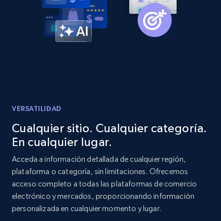
Amazon products global dataset -
Collecting products by keyword search
Title, Seller name, Brand, Description, Initial
price, Currency, Availability, Reviews count, and
more.
2.1K+
375+
Comenzar ahora
VERSATILIDAD
Cualquier sitio. Cualquier categoría.
En cualquier lugar.
Amazon products global dataset - Collects
products by best sellers category URL
Acceda a información detallada de cualquier región,
plataforma o categoría, sin limitaciones. Ofrecemos
Title, Seller name, Brand, Description, Initial
acceso completo a todas las plataformas de comercio
price, Currency, Availability, Reviews count, and
more.
electrónico y mercados, proporcionando información
personalizada en cualquier momento y lugar.