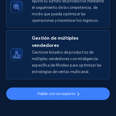
Ajuste su surtido de productos mediante
el seguimiento de la competencia, de
modo que pueda optimizar las
operaciones y maximizar los ingresos.
TikTok Shop - discover records by shop url
URL, Title, Available, Description, Currency, Initial
price, Final price, Discount percent, and more.
Gestión de múltiples
vendedores
5.4K+
668+
Comenzar ahora
Gestione listados de productos de
múltiples vendedores con inteligencia
específica de Mvideo para optimizar las
estrategias de ventas multicanal.
Amazon sellers info
Seller id, URL, Seller name, Description, Detailed
info, Stars, Feedbacks, Return policy, and more.
Hable con un experto
2.5K+
378+
Comenzar ahora