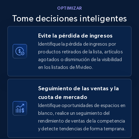
OPTIMIZAR
Tome decisiones inteligentes
Walmart - products - Discover products by
Evite la pérdida de ingresos
using sku numbers
Identifique la pérdida de ingresos por
URL, Final price, Sku, Currency, Gtin,
productos retirados de la lista, artículos
Specifications, Image urls, Top reviews, and
agotados o disminución de la visibilidad
more.
en los listados de Mvideo.
5.6K+
875+
Comenzar ahora
Seguimiento de las ventas y la
cuota de mercado
Identifique oportunidades de espacios en
TikTok Shop
blanco, realice un seguimiento del
URL, Title, Available, Description, Currency, Initial
rendimiento de ventas de la competencia
price, Final price, Discount percent, and more.
y detecte tendencias de forma temprana.