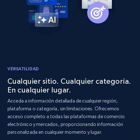
Amazon products global dataset -
Collecting products by keyword search
Title, Seller name, Brand, Description, Initial
price, Currency, Availability, Reviews count, and
more.
2.1K+
375+
Comenzar ahora
VERSATILIDAD
Cualquier sitio. Cualquier categoría.
En cualquier lugar.
Amazon products global dataset - Collects
products by best sellers category URL
Acceda a información detallada de cualquier región,
plataforma o categoría, sin limitaciones. Ofrecemos
Title, Seller name, Brand, Description, Initial
acceso completo a todas las plataformas de comercio
price, Currency, Availability, Reviews count, and
more.
electrónico y mercados, proporcionando información
personalizada en cualquier momento y lugar.