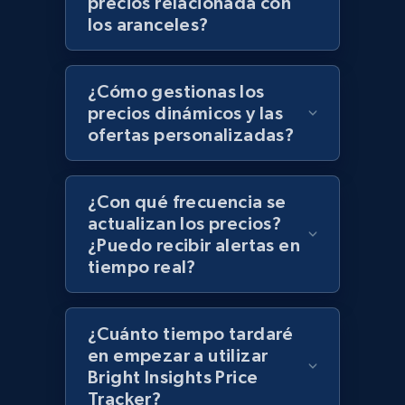
precios relacionada con
Zara - Products - discovery by category url
los aranceles?
Category id, Product id, Product name, Price,
Currency, Colour code, Colour, Description, and
more.
¿Cómo gestionas los
precios dinámicos y las
1.2K+
208+
Comenzar ahora
ofertas personalizadas?
¿Con qué frecuencia se
Best Buy products
actualizan los precios?
URL, Product id, Title, Images, Final price,
¿Puedo recibir alertas en
Currency, Discount, Initial price, and more.
tiempo real?
1.1K+
149+
Comenzar ahora
¿Cuánto tiempo tardaré
en empezar a utilizar
Bright Insights Price
Tracker?
Best Buy products - Collect data on