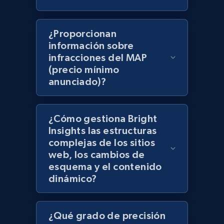
products using specified keywords
URL, Product id, Title, Images, Final price,
¿Proporcionan
Currency, Discount, Initial price, and more.
información sobre
infracciones del MAP
1.1K+
149+
Comenzar ahora
(precio mínimo
anunciado)?
Lazada - Products
¿Cómo gestiona Bright
URL, Title, Rating, Reviews, Initial price, Final
Insights las estructuras
price, Currency, Stock, and more.
complejas de los sitios
web, los cambios de
esquema y el contenido
991+
165+
Comenzar ahora
dinámico?
¿Qué grado de precisión
Lazada - Products - Discover products by