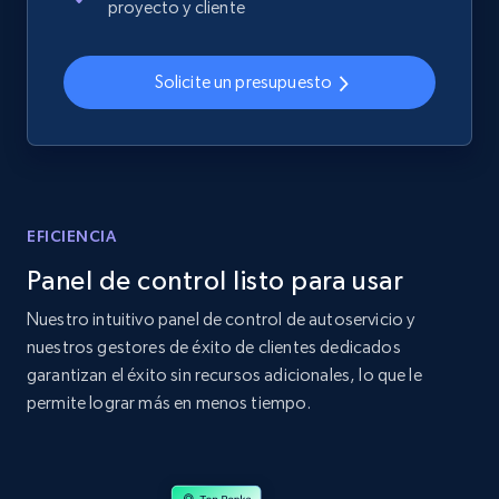
proyecto y cliente
2.4K+
200+
Comenzar ahora
Solicite un presupuesto
Home Depot US
URL, Domain, Country code, Model number,
Sku, Product id, Product name, Manufacturer,
and more.
EFICIENCIA
Panel de control listo para usar
2.1K+
355+
Comenzar ahora
Nuestro intuitivo panel de control de autoservicio y
nuestros gestores de éxito de clientes dedicados
garantizan el éxito sin recursos adicionales, lo que le
Home Depot US - Gather data on products
permite lograr más en menos tiempo.
using specified keywords
URL, Domain, Country code, Model number,
Sku, Product id, Product name, Manufacturer,