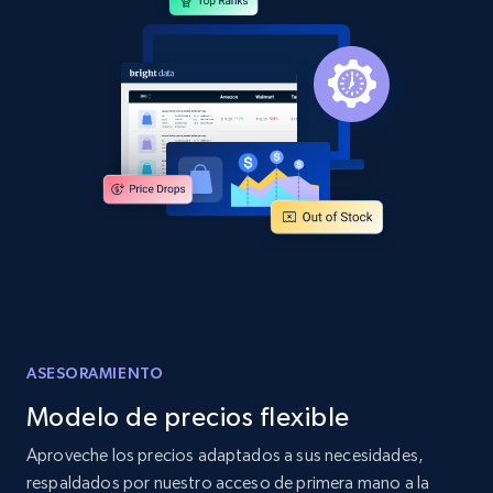
and more.
2.1K+
355+
Comenzar ahora
Home Depot US - Discover products by
specified URL
URL, Domain, Country code, Model number,
Sku, Product id, Product name, Manufacturer,
and more.
2.1K+
355+
Comenzar ahora
ASESORAMIENTO
Modelo de precios flexible
Home Depot US - Discover products by
Aproveche los precios adaptados a sus necesidades,
specified UPC
respaldados por nuestro acceso de primera mano a la