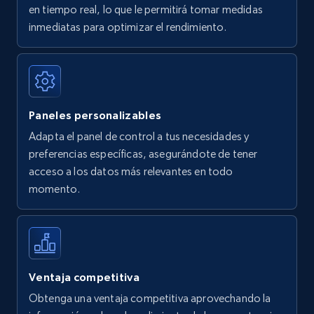
en tiempo real, lo que le permitirá tomar medidas
Amazon Reviews
inmediatas para optimizar el rendimiento.
URL, Product name, Product rating, Product
rating object, Product rating max, Rating,
Author name, Asin, and more.
Paneles personalizables
7.4K+
870+
Comenzar ahora
Adapta el panel de control a tus necesidades y
preferencias específicas, asegurándote de tener
acceso a los datos más relevantes en todo
Walmart - products
momento.
URL, Final price, Sku, Currency, Gtin,
Specifications, Image urls, Top reviews, and
more.
5.6K+
875+
Comenzar ahora
Ventaja competitiva
Obtenga una ventaja competitiva aprovechando la