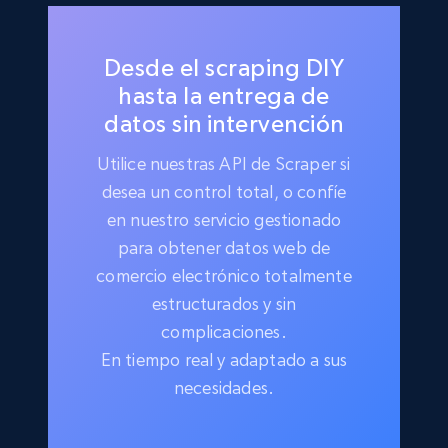
Desde el scraping DIY
hasta la entrega de
datos sin intervención
Utilice nuestras API de Scraper si
desea un control total, o confíe
en nuestro servicio gestionado
para obtener datos web de
comercio electrónico totalmente
estructurados y sin
complicaciones.
En tiempo real y adaptado a sus
necesidades.