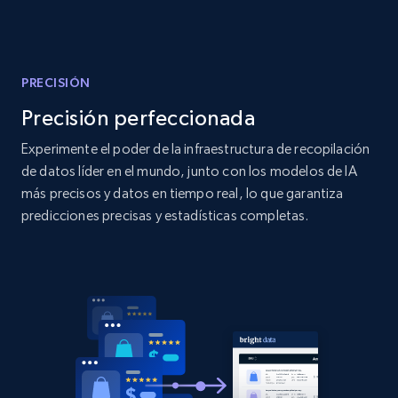
Amazon products global dataset
Title, Seller name, Brand, Description, Initial
price, Currency, Availability, Reviews count, and
more.
PRECISIÓN
Precisión perfeccionada
2.1K+
375+
Comenzar ahora
Experimente el poder de la infraestructura de recopilación
de datos líder en el mundo, junto con los modelos de IA
más precisos y datos en tiempo real, lo que garantiza
Amazon products global dataset - Collects
predicciones precisas y estadísticas completas.
products by specific category URL
Title, Seller name, Brand, Description, Initial
price, Currency, Availability, Reviews count, and
more.
2.1K+
375+
Comenzar ahora