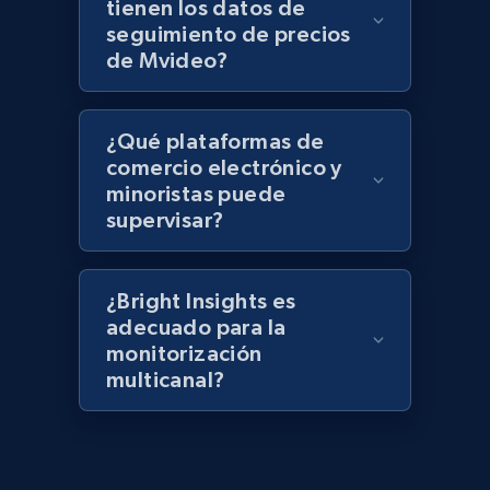
tienen los datos de
keyword
seguimiento de precios
URL, Title, Rating, Reviews, Initial price, Final
de Mvideo?
price, Currency, Stock, and more.
991+
165+
Comenzar ahora
¿Qué plataformas de
comercio electrónico y
minoristas puede
supervisar?
Lazada - Products - Discover products by
category URL or brand URL
URL, Title, Rating, Reviews, Initial price, Final
¿Bright Insights es
price, Currency, Stock, and more.
adecuado para la
monitorización
multicanal?
991+
165+
Comenzar ahora
Lazada - Products - Discover products by