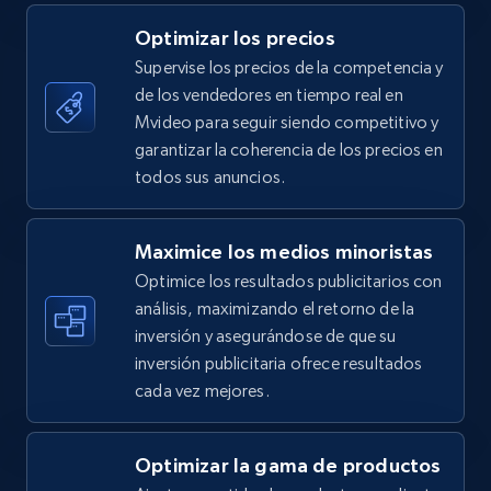
5.4K+
668+
Comenzar ahora
Optimizar los precios
Supervise los precios de la competencia y
de los vendedores en tiempo real en
TikTok Shop - category
Mvideo para seguir siendo competitivo y
URL, Title, Available, Description, Currency, Initial
garantizar la coherencia de los precios en
price, Final price, Discount percent, and more.
todos sus anuncios.
5.4K+
668+
Comenzar ahora
Maximice los medios minoristas
Optimice los resultados publicitarios con
análisis, maximizando el retorno de la
inversión y asegurándose de que su
TikTok Shop - Collect TikTok shop products
inversión publicitaria ofrece resultados
by keywords search
cada vez mejores.
URL, Title, Available, Description, Currency, Initial
price, Final price, Discount percent, and more.
Optimizar la gama de productos
5.4K+
668+
Comenzar ahora