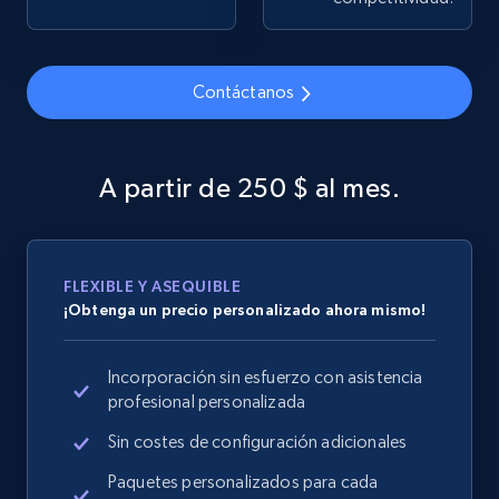
Contáctanos
Google Shopping
URL, Product id, Title, Product description,
Rating, Reviews count, Images, Variations, and
A partir de 250 $ al mes.
more.
2.4K+
200+
Comenzar ahora
FLEXIBLE Y ASEQUIBLE
¡Obtenga un precio personalizado ahora mismo!
Google Shopping - collects products from
Incorporación sin esfuerzo con asistencia
web using keywords
profesional personalizada
URL, Product id, Title, Product description,
Rating, Reviews count, Images, Variations, and
Sin costes de configuración adicionales
more.
Paquetes personalizados para cada