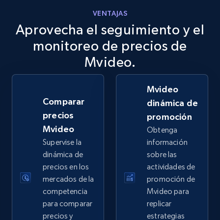
VENTAJAS
Aprovecha el seguimiento y el
eBay
URL, Product id, Title, Seller name, Seller rating,
monitoreo de precios de
Seller reviews, Breadcrumbs, Root category, and
Mvideo.
more.
Mvideo
2.5K+
359+
Comenzar ahora
Comparar
dinámica de
precios
promoción
Mvideo
Obtenga
eBay - Gather data on products using
Supervise la
información
specified keywords
dinámica de
sobre las
URL, Product id, Title, Seller name, Seller rating,
precios en los
actividades de
Seller reviews, Breadcrumbs, Root category, and
mercados de la
promoción de
more.
competencia
Mvideo para
para comparar
replicar
2.5K+
359+
Comenzar ahora
precios y
estrategias