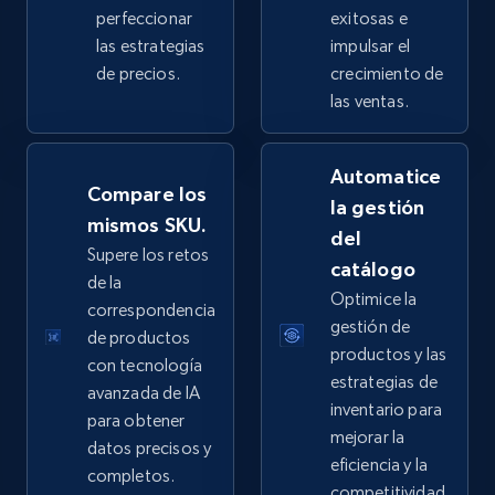
perfeccionar
exitosas e
las estrategias
impulsar el
de precios.
crecimiento de
eBay - Collect products from shops on eBay
las ventas.
URL, Product id, Title, Seller name, Seller rating,
Seller reviews, Breadcrumbs, Root category, and
Automatice
more.
Compare los
la gestión
mismos SKU.
del
2.5K+
359+
Comenzar ahora
Supere los retos
catálogo
de la
Optimice la
correspondencia
gestión de
de productos
eBay - Collect records by category
productos y las
con tecnología
URL, Product id, Title, Seller name, Seller rating,
estrategias de
avanzada de IA
Seller reviews, Breadcrumbs, Root category, and
inventario para
para obtener
more.
mejorar la
datos precisos y
eficiencia y la
completos.
2.5K+
359+
Comenzar ahora
competitividad.