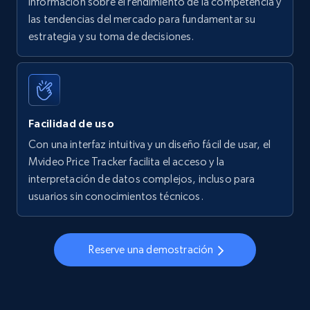
información sobre el rendimiento de la competencia y
las tendencias del mercado para fundamentar su
Walmart - products - Find new products by
estrategia y su toma de decisiones.
using specific category URL
URL, Final price, Sku, Currency, Gtin,
Specifications, Image urls, Top reviews, and
more.
Facilidad de uso
5.6K+
875+
Comenzar ahora
Con una interfaz intuitiva y un diseño fácil de usar, el
Mvideo Price Tracker facilita el acceso y la
interpretación de datos complejos, incluso para
usuarios sin conocimientos técnicos.
Walmart - products - Collects products by
specific keywords
URL, Final price, Sku, Currency, Gtin,
Reserve una demostración
Specifications, Image urls, Top reviews, and
more.
5.6K+
875+
Comenzar ahora