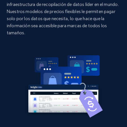
URL, Domain, Country code, Model number,
infraestructura de recopilación de datos líder en el mundo.
Sku, Product id, Product name, Manufacturer,
Nuestros modelos de precios flexibles le permiten pagar
and more.
solo por los datos que necesita, lo que hace que la
información sea accesible para marcas de todos los
2.1K+
355+
Comenzar ahora
tamaños.
Home Depot US - Discovery products by
specific category URL
URL, Domain, Country code, Model number,
Sku, Product id, Product name, Manufacturer,
and more.
2.1K+
355+
Comenzar ahora