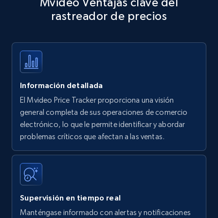
Mvideo Ventajas clave del
specific keywords
rastreador de precios
Title, Seller name, Brand, Description, Initial
price, Currency, Availability, Reviews count, and
more.
35.3K+
5.7K+
Comenzar ahora
Información detallada
El Mvideo Price Tracker proporciona una visión
Amazon products - find products by using
general completa de sus operaciones de comercio
upc numbers
electrónico, lo que le permite identificar y abordar
problemas críticos que afectan a las ventas.
Title, Seller name, Brand, Description, Initial
price, Currency, Availability, Reviews count, and
more.
35.3K+
5.7K+
Comenzar ahora
Supervisión en tiempo real
Manténgase informado con alertas y notificaciones