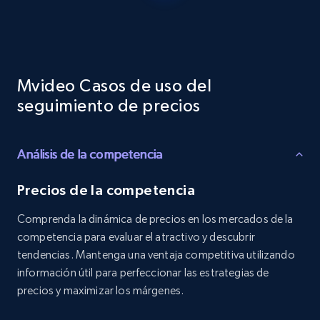
Reviews count shop, Reviews count item, Initial
price, and more.
1.9K+
323+
Comenzar ahora
Mvideo Casos de uso del
seguimiento de precios
Etsy - Collects data from shop's URL
Análisis de la competencia
URL, Product id, Listing inventory id, Title, Rating,
Reviews count shop, Reviews count item, Initial
price, and more.
Precios de la competencia
Comprenda la dinámica de precios en los mercados de la
1.9K+
323+
Comenzar ahora
competencia para evaluar el atractivo y descubrir
tendencias. Mantenga una ventaja competitiva utilizando
información útil para perfeccionar las estrategias de
precios y maximizar los márgenes.
Amazon products search
Asin, URL, Name, Sponsored, Initial price, Final