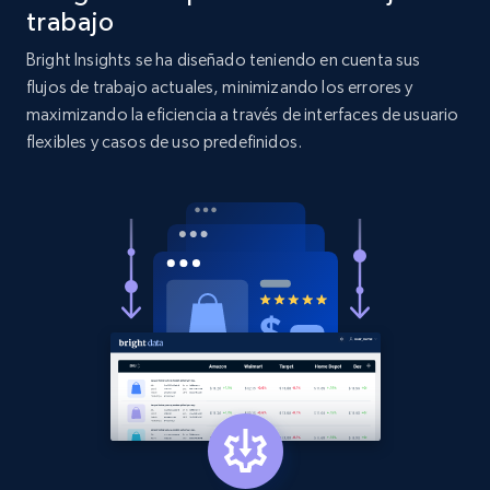
more.
trabajo
Bright Insights se ha diseñado teniendo en cuenta sus
2.1K+
375+
Comenzar ahora
flujos de trabajo actuales, minimizando los errores y
maximizando la eficiencia a través de interfaces de usuario
flexibles y casos de uso predefinidos.
Etsy
URL, Product id, Listing inventory id, Title, Rating,
Reviews count shop, Reviews count item, Initial
price, and more.
1.9K+
323+
Comenzar ahora
Etsy - Collect data on products using
specified keywords
URL, Product id, Listing inventory id, Title, Rating,