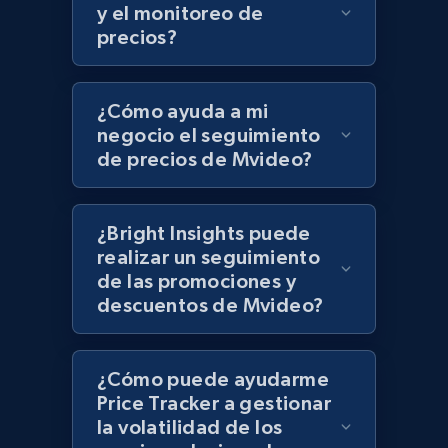
UPC
y el monitoreo de
precios?
URL, Product id, Title, Product description,
Rating, Reviews count, Initial price, Discount,
and more.
¿Cómo ayuda a mi
negocio el seguimiento
1.3K+
175+
Comenzar ahora
de precios de Mvideo?
¿Bright Insights puede
Zara - Products
realizar un seguimiento
Category id, Product id, Product name, Price,
de las promociones y
Currency, Colour code, Colour, Description, and
descuentos de Mvideo?
more.
1.2K+
208+
Comenzar ahora
¿Cómo puede ayudarme
Price Tracker a gestionar
la volatilidad de los