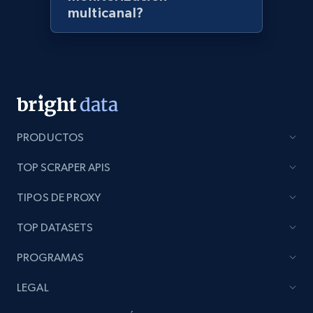
multicanal?
Lazada - Products - Discover products by
seller URL
URL, Title, Rating, Reviews, Initial price, Final
price, Currency, Stock, and more.
991+
164+
Comenzar ahora
PRODUCTOS
TOP SCRAPER APIS
Lazada - Products - Discover products by
TIPOS DE PROXY
brand URL
URL, Title, Rating, Reviews, Initial price, Final
TOP DATASETS
price, Currency, Stock, and more.
PROGRAMAS
991+
164+
Comenzar ahora
LEGAL