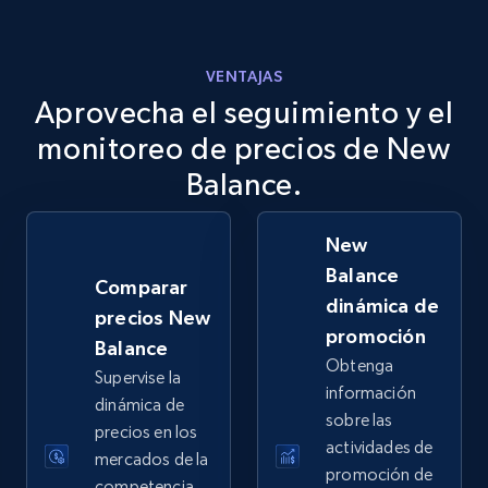
VENTAJAS
Aprovecha el seguimiento y el
eBay
URL, Product id, Title, Seller name, Seller rating,
monitoreo de precios de New
Seller reviews, Breadcrumbs, Root category, and
Balance.
more.
New
2.5K+
359+
Comenzar ahora
Balance
Comparar
dinámica de
precios New
promoción
Balance
eBay - Gather data on products using
Obtenga
Supervise la
specified keywords
información
dinámica de
URL, Product id, Title, Seller name, Seller rating,
sobre las
precios en los
Seller reviews, Breadcrumbs, Root category, and
actividades de
mercados de la
more.
promoción de
competencia