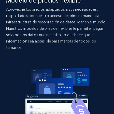
Modelo de precios flexible
specified UPC
Aproveche los precios adaptados a sus necesidades,
URL, Domain, Country code, Model number,
respaldados por nuestro acceso de primera mano a la
Sku, Product id, Product name, Manufacturer,
infraestructura de recopilación de datos líder en el mundo.
and more.
Nuestros modelos de precios flexibles le permiten pagar
solo por los datos que necesita, lo que hace que la
2.1K+
355+
Comenzar ahora
información sea accesible para marcas de todos los
tamaños.
Home Depot US - Discovery products by
specific category URL
URL, Domain, Country code, Model number,
Sku, Product id, Product name, Manufacturer,
and more.
2.1K+
355+
Comenzar ahora