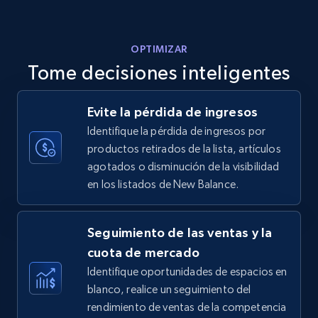
5.6K+
875+
Comenzar ahora
OPTIMIZAR
Tome decisiones inteligentes
Walmart - products - Discover products by
Evite la pérdida de ingresos
using sku numbers
Identifique la pérdida de ingresos por
URL, Final price, Sku, Currency, Gtin,
productos retirados de la lista, artículos
Specifications, Image urls, Top reviews, and
agotados o disminución de la visibilidad
more.
en los listados de New Balance.
5.6K+
875+
Comenzar ahora
Seguimiento de las ventas y la
cuota de mercado
Identifique oportunidades de espacios en
TikTok Shop
blanco, realice un seguimiento del
URL, Title, Available, Description, Currency, Initial
rendimiento de ventas de la competencia
price, Final price, Discount percent, and more.