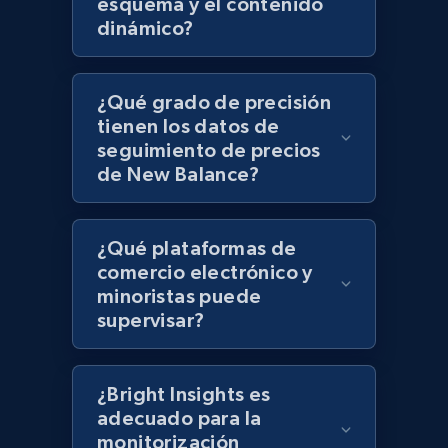
esquema y el contenido
Lazada - Products - Discover products by
dinámico?
keyword
URL, Title, Rating, Reviews, Initial price, Final
¿Qué grado de precisión
price, Currency, Stock, and more.
tienen los datos de
seguimiento de precios
991+
164+
Comenzar ahora
de New Balance?
¿Qué plataformas de
Lazada - Products - Discover products by
comercio electrónico y
category URL or brand URL
minoristas puede
URL, Title, Rating, Reviews, Initial price, Final
supervisar?
price, Currency, Stock, and more.
991+
164+
Comenzar ahora
¿Bright Insights es
adecuado para la
monitorización