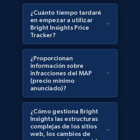
Best Buy products - Collect data on
¿Cuánto tiempo tardaré
en empezar a utilizar
products using specified keywords
Bright Insights Price
URL, Product id, Title, Images, Final price,
Tracker?
Currency, Discount, Initial price, and more.
1.1K+
149+
Comenzar ahora
¿Proporcionan
información sobre
infracciones del MAP
(precio mínimo
Lazada - Products
anunciado)?
URL, Title, Rating, Reviews, Initial price, Final
price, Currency, Stock, and more.
¿Cómo gestiona Bright
991+
164+
Comenzar ahora
Insights las estructuras
complejas de los sitios
web, los cambios de