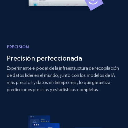
Amazon products global dataset
Title, Seller name, Brand, Description, Initial
price, Currency, Availability, Reviews count, and
more.
PRECISIÓN
2.1K+
375+
Comenzar ahora
Precisión perfeccionada
Experimente el poder de la infraestructura de recopilación
de datos líder en el mundo, junto con los modelos de IA
Amazon products global dataset - Collects
más precisos y datos en tiempo real, lo que garantiza
products by specific category URL
predicciones precisas y estadísticas completas.
Title, Seller name, Brand, Description, Initial
price, Currency, Availability, Reviews count, and
more.
2.1K+
375+
Comenzar ahora