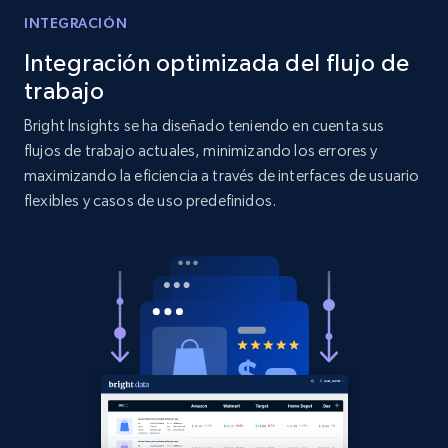
Title, Seller name, Brand, Description, Initial
INTEGRACIÓN
price, Currency, Availability, Reviews count, and
more.
Integración optimizada del flujo de
trabajo
2.1K+
375+
Comenzar ahora
Bright Insights se ha diseñado teniendo en cuenta sus
flujos de trabajo actuales, minimizando los errores y
maximizando la eficiencia a través de interfaces de usuario
Etsy
flexibles y casos de uso predefinidos.
URL, Product id, Listing inventory id, Title, Rating,
Reviews count shop, Reviews count item, Initial
price, and more.
1.9K+
323+
Comenzar ahora
Etsy - Collect data on products using