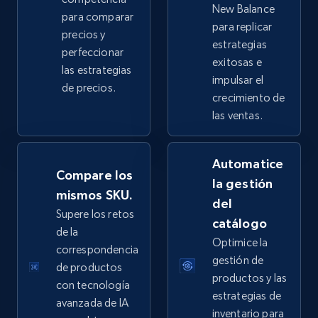
New Balance
para comparar
2.5K+
359+
Comenzar ahora
para replicar
precios y
estrategias
perfeccionar
exitosas e
las estrategias
impulsar el
de precios.
eBay - Collect products from shops on eBay
crecimiento de
URL, Product id, Title, Seller name, Seller rating,
las ventas.
Seller reviews, Breadcrumbs, Root category, and
more.
Automatice
Compare los
la gestión
2.5K+
359+
Comenzar ahora
mismos SKU.
del
Supere los retos
catálogo
de la
Optimice la
correspondencia
eBay - Collect records by category
gestión de
de productos
URL, Product id, Title, Seller name, Seller rating,
productos y las
con tecnología
Seller reviews, Breadcrumbs, Root category, and
estrategias de
avanzada de IA
more.
inventario para