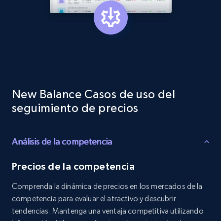
specified keywords
URL, Product id, Listing inventory id, Title, Rating,
Reviews count shop, Reviews count item, Initial
price, and more.
1.9K+
323+
Comenzar ahora
New Balance Casos de uso del
seguimiento de precios
Etsy - Collects data from shop's URL
URL, Product id, Listing inventory id, Title, Rating,
Reviews count shop, Reviews count item, Initial
Análisis de la competencia
price, and more.
Precios de la competencia
1.9K+
323+
Comenzar ahora
Comprenda la dinámica de precios en los mercados de la
competencia para evaluar el atractivo y descubrir
tendencias. Mantenga una ventaja competitiva utilizando