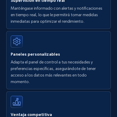
Supervisión en tiempo real
Manténgase informado con alertas y notificaciones
en tiempo real, lo que le permitirá tomar medidas
Amazon Reviews
inmediatas para optimizar el rendimiento.
URL, Product name, Product rating, Product
rating object, Product rating max, Rating,
Author name, Asin, and more.
Paneles personalizables
7.4K+
870+
Comenzar ahora
Adapta el panel de control a tus necesidades y
preferencias específicas, asegurándote de tener
acceso a los datos más relevantes en todo
Walmart - products
momento.
URL, Final price, Sku, Currency, Gtin,
Specifications, Image urls, Top reviews, and
more.
5.6K+
875+
Comenzar ahora
Ventaja competitiva