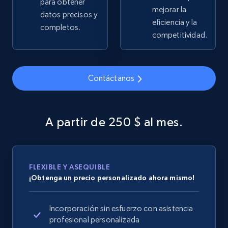
para obtener
mejorar la
datos precisos y
2.5K+
359+
Comenzar ahora
eficiencia y la
completos.
competitividad.
Google Shopping
Contáctanos
URL, Product id, Title, Product description,
Rating, Reviews count, Images, Variations, and
more.
A partir de 250 $ al mes.
2.4K+
199+
Comenzar ahora
FLEXIBLE Y ASEQUIBLE
¡Obtenga un precio personalizado ahora mismo!
Google Shopping - collects products from
web using keywords
Incorporación sin esfuerzo con asistencia
URL, Product id, Title, Product description,
profesional personalizada
Rating, Reviews count, Images, Variations, and