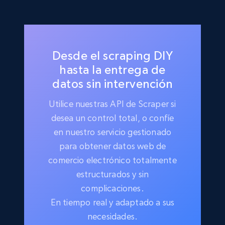
Desde el scraping DIY
hasta la entrega de
datos sin intervención
Utilice nuestras API de Scraper si
desea un control total, o confíe
en nuestro servicio gestionado
para obtener datos web de
comercio electrónico totalmente
estructurados y sin
complicaciones.
En tiempo real y adaptado a sus
necesidades.