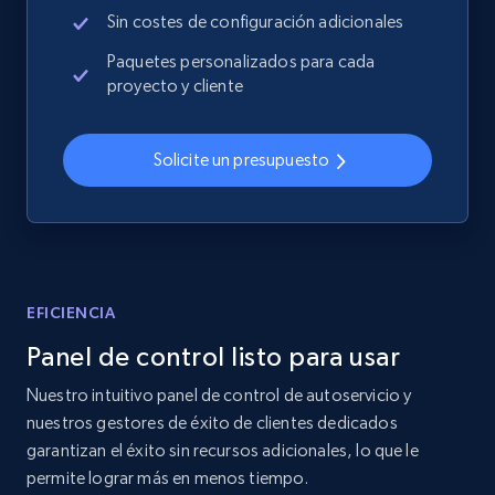
more.
Sin costes de configuración adicionales
Paquetes personalizados para cada
2.4K+
199+
Comenzar ahora
proyecto y cliente
Solicite un presupuesto
Home Depot US
URL, Domain, Country code, Model number,
Sku, Product id, Product name, Manufacturer,
and more.
EFICIENCIA
2.1K+
355+
Comenzar ahora
Panel de control listo para usar
Nuestro intuitivo panel de control de autoservicio y
nuestros gestores de éxito de clientes dedicados
Home Depot US - Gather data on products
garantizan el éxito sin recursos adicionales, lo que le
using specified keywords
permite lograr más en menos tiempo.
URL, Domain, Country code, Model number,