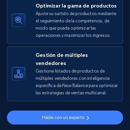
Optimizar la gama de productos
5.4K+
668+
Comenzar ahora
Ajuste su surtido de productos mediante
el seguimiento de la competencia, de
modo que pueda optimizar las
operaciones y maximizar los ingresos.
TikTok Shop - discover records by shop url
URL, Title, Available, Description, Currency, Initial
price, Final price, Discount percent, and more.
Gestión de múltiples
vendedores
5.4K+
668+
Comenzar ahora
Gestione listados de productos de
múltiples vendedores con inteligencia
específica de New Balance para optimizar
las estrategias de ventas multicanal.
Amazon sellers info
Seller id, URL, Seller name, Description, Detailed
info, Stars, Feedbacks, Return policy, and more.
Hable con un experto
2.5K+
378+
Comenzar ahora