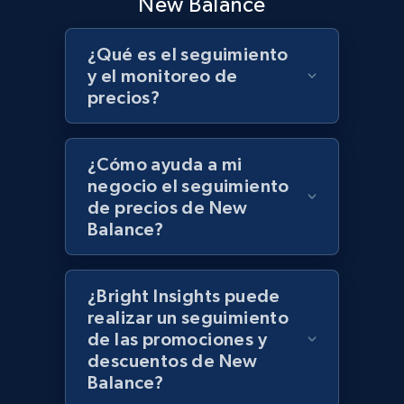
New Balance
Target - Discover products by specified
UPC
¿Qué es el seguimiento
URL, Product id, Title, Product description,
y el monitoreo de
Rating, Reviews count, Initial price, Discount,
precios?
and more.
1.3K+
175+
Comenzar ahora
¿Cómo ayuda a mi
negocio el seguimiento
de precios de New
Balance?
Zara - Products
Category id, Product id, Product name, Price,
¿Bright Insights puede
Currency, Colour code, Colour, Description, and
more.
realizar un seguimiento
de las promociones y
descuentos de New
1.2K+
208+
Comenzar ahora
Balance?