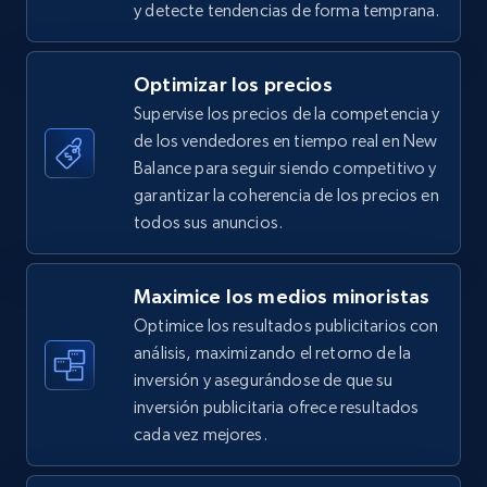
y detecte tendencias de forma temprana.
5.4K+
668+
Comenzar ahora
Optimizar los precios
Supervise los precios de la competencia y
de los vendedores en tiempo real en New
TikTok Shop - category
Balance para seguir siendo competitivo y
URL, Title, Available, Description, Currency, Initial
garantizar la coherencia de los precios en
price, Final price, Discount percent, and more.
todos sus anuncios.
5.4K+
668+
Comenzar ahora
Maximice los medios minoristas
Optimice los resultados publicitarios con
análisis, maximizando el retorno de la
inversión y asegurándose de que su
TikTok Shop - Collect TikTok shop products
inversión publicitaria ofrece resultados
by keywords search
cada vez mejores.
URL, Title, Available, Description, Currency, Initial
price, Final price, Discount percent, and more.