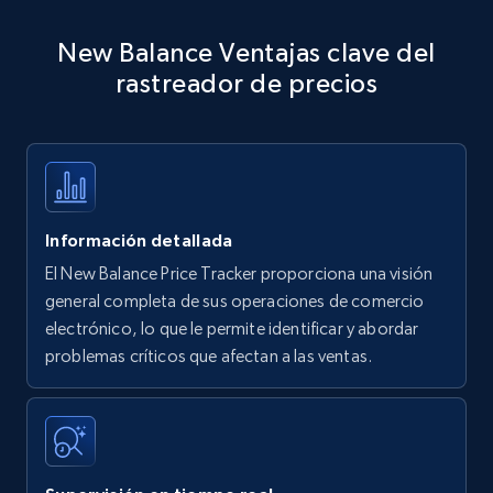
Amazon products - Collects products by
New Balance Ventajas clave del
specific keywords
rastreador de precios
Title, Seller name, Brand, Description, Initial
price, Currency, Availability, Reviews count, and
more.
35.3K+
5.7K+
Comenzar ahora
Información detallada
El New Balance Price Tracker proporciona una visión
Amazon products - find products by using
general completa de sus operaciones de comercio
upc numbers
electrónico, lo que le permite identificar y abordar
problemas críticos que afectan a las ventas.
Title, Seller name, Brand, Description, Initial
price, Currency, Availability, Reviews count, and
more.
35.3K+
5.7K+
Comenzar ahora