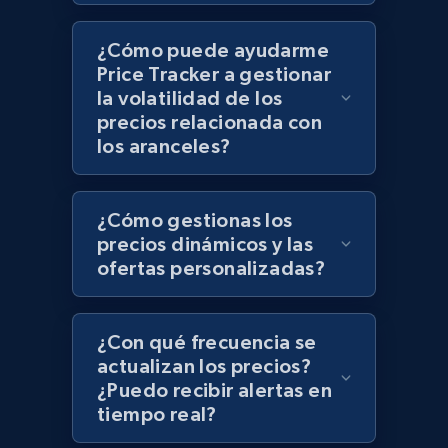
¿Cómo puede ayudarme
Zara - Products - discovery by category url
Price Tracker a gestionar
Category id, Product id, Product name, Price,
la volatilidad de los
Currency, Colour code, Colour, Description, and
precios relacionada con
more.
los aranceles?
1.2K+
208+
Comenzar ahora
¿Cómo gestionas los
precios dinámicos y las
ofertas personalizadas?
Best Buy products
URL, Product id, Title, Images, Final price,
Currency, Discount, Initial price, and more.
¿Con qué frecuencia se
actualizan los precios?
¿Puedo recibir alertas en
1.1K+
149+
Comenzar ahora
tiempo real?