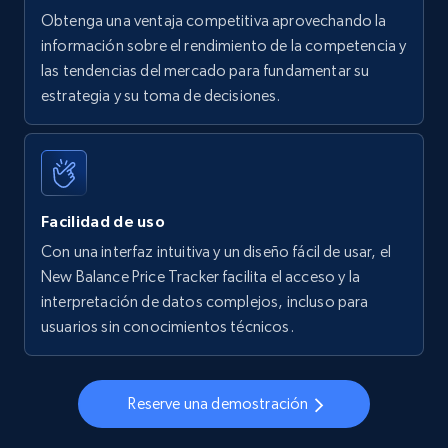
Obtenga una ventaja competitiva aprovechando la
información sobre el rendimiento de la competencia y
las tendencias del mercado para fundamentar su
Walmart - products - Find new products by
estrategia y su toma de decisiones.
using specific category URL
URL, Final price, Sku, Currency, Gtin,
Specifications, Image urls, Top reviews, and
more.
Facilidad de uso
5.6K+
875+
Comenzar ahora
Con una interfaz intuitiva y un diseño fácil de usar, el
New Balance Price Tracker facilita el acceso y la
interpretación de datos complejos, incluso para
usuarios sin conocimientos técnicos.
Walmart - products - Collects products by
specific keywords
URL, Final price, Sku, Currency, Gtin,
Reserve una demostración
Specifications, Image urls, Top reviews, and
more.