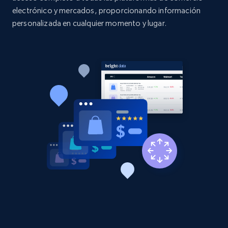
electrónico y mercados, proporcionando información
personalizada en cualquier momento y lugar.
2.1K+
375+
Comenzar ahora
Amazon products global dataset - Collect
Amazon products by seller URL
Title, Seller name, Brand, Description, Initial
price, Currency, Availability, Reviews count, and
more.
2.1K+
375+
Comenzar ahora
Amazon products global dataset - Collect
products from Brands URLs