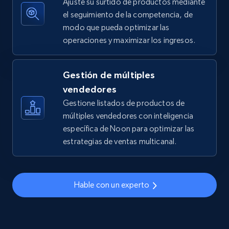
Ajuste su surtido de productos mediante
el seguimiento de la competencia, de
modo que pueda optimizar las
operaciones y maximizar los ingresos.
TikTok Shop - discover records by shop url
URL, Title, Available, Description, Currency, Initial
price, Final price, Discount percent, and more.
Gestión de múltiples
vendedores
5.4K+
668+
Comenzar ahora
Gestione listados de productos de
múltiples vendedores con inteligencia
específica de Noon para optimizar las
estrategias de ventas multicanal.
Amazon sellers info
Seller id, URL, Seller name, Description, Detailed
info, Stars, Feedbacks, Return policy, and more.
Hable con un experto
2.5K+
378+
Comenzar ahora