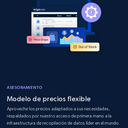
and more.
2.1K+
355+
Comenzar ahora
Home Depot US - Discover products by
specified URL
URL, Domain, Country code, Model number,
Sku, Product id, Product name, Manufacturer,
and more.
ASESORAMIENTO
2.1K+
355+
Comenzar ahora
Modelo de precios flexible
Aproveche los precios adaptados a sus necesidades,
Home Depot US - Discover products by
respaldados por nuestro acceso de primera mano a la
specified UPC
infraestructura de recopilación de datos líder en el mundo.