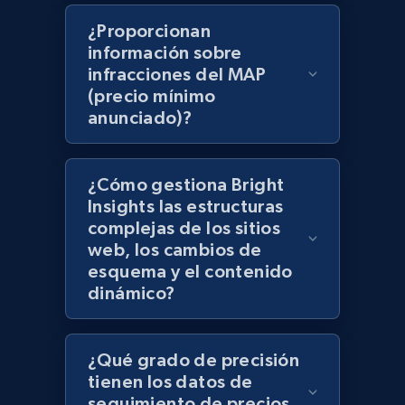
products using specified keywords
¿Proporcionan
URL, Product id, Title, Images, Final price,
información sobre
Currency, Discount, Initial price, and more.
infracciones del MAP
(precio mínimo
anunciado)?
1.1K+
149+
Comenzar ahora
¿Cómo gestiona Bright
Lazada - Products
Insights las estructuras
complejas de los sitios
URL, Title, Rating, Reviews, Initial price, Final
web, los cambios de
price, Currency, Stock, and more.
esquema y el contenido
dinámico?
991+
165+
Comenzar ahora
¿Qué grado de precisión
tienen los datos de
Lazada - Products - Discover products by
seguimiento de precios