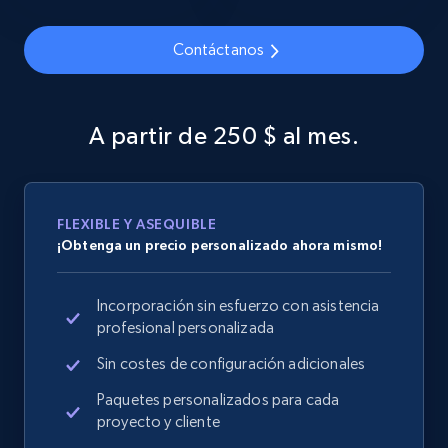
Contáctanos
Google Shopping
URL, Product id, Title, Product description,
A partir de 250 $ al mes.
Rating, Reviews count, Images, Variations, and
more.
2.4K+
200+
Comenzar ahora
FLEXIBLE Y ASEQUIBLE
¡Obtenga un precio personalizado ahora mismo!
Incorporación sin esfuerzo con asistencia
Google Shopping - collects products from
profesional personalizada
web using keywords
Sin costes de configuración adicionales
URL, Product id, Title, Product description,
Rating, Reviews count, Images, Variations, and
Paquetes personalizados para cada
more.
proyecto y cliente