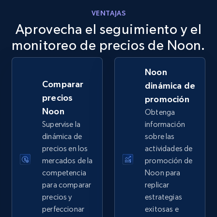
VENTAJAS
Aprovecha el seguimiento y el
eBay
URL, Product id, Title, Seller name, Seller rating,
monitoreo de precios de Noon.
Seller reviews, Breadcrumbs, Root category, and
more.
Noon
Comparar
dinámica de
2.5K+
359+
Comenzar ahora
precios
promoción
Noon
Obtenga
Supervise la
información
eBay - Gather data on products using
dinámica de
sobre las
specified keywords
precios en los
actividades de
mercados de la
promoción de
URL, Product id, Title, Seller name, Seller rating,
competencia
Noon para
Seller reviews, Breadcrumbs, Root category, and
more.
para comparar
replicar
precios y
estrategias
perfeccionar
exitosas e
2.5K+
359+
Comenzar ahora