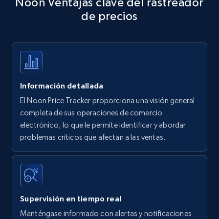
Noon Ventajas clave del rastreador
specific keywords
de precios
Title, Seller name, Brand, Description, Initial
price, Currency, Availability, Reviews count, and
more.
35.3K+
5.7K+
Comenzar ahora
Información detallada
El Noon Price Tracker proporciona una visión general
Amazon products - find products by using
completa de sus operaciones de comercio
upc numbers
electrónico, lo que le permite identificar y abordar
problemas críticos que afectan a las ventas.
Title, Seller name, Brand, Description, Initial
price, Currency, Availability, Reviews count, and
more.
35.3K+
5.7K+
Comenzar ahora
Supervisión en tiempo real
Manténgase informado con alertas y notificaciones