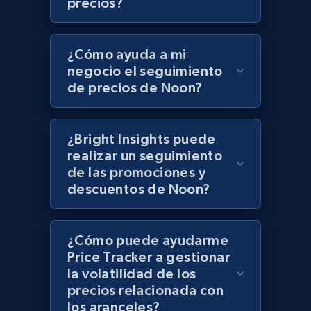
precios?
UPC
URL, Product id, Title, Product description,
Rating, Reviews count, Initial price, Discount,
¿Cómo ayuda a mi
and more.
negocio el seguimiento
de precios de Noon?
1.3K+
175+
Comenzar ahora
¿Bright Insights puede
realizar un seguimiento
Zara - Products
de las promociones y
Category id, Product id, Product name, Price,
descuentos de Noon?
Currency, Colour code, Colour, Description, and
more.
¿Cómo puede ayudarme
1.2K+
208+
Comenzar ahora
Price Tracker a gestionar
la volatilidad de los
precios relacionada con
los aranceles?