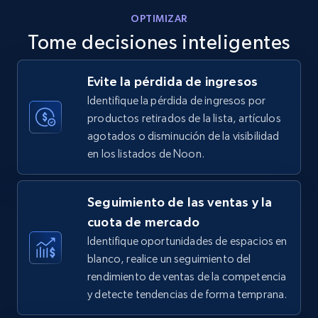
OPTIMIZAR
Tome decisiones inteligentes
Walmart - products - Discover products by
Evite la pérdida de ingresos
using sku numbers
Identifique la pérdida de ingresos por
URL, Final price, Sku, Currency, Gtin,
productos retirados de la lista, artículos
Specifications, Image urls, Top reviews, and
agotados o disminución de la visibilidad
more.
en los listados de Noon.
5.6K+
875+
Comenzar ahora
Seguimiento de las ventas y la
cuota de mercado
Identifique oportunidades de espacios en
TikTok Shop
blanco, realice un seguimiento del
URL, Title, Available, Description, Currency, Initial
rendimiento de ventas de la competencia
price, Final price, Discount percent, and more.
y detecte tendencias de forma temprana.