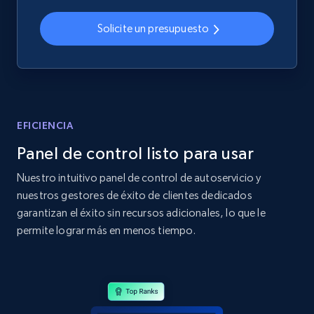
2.4K+
200+
Comenzar ahora
Solicite un presupuesto
Home Depot US
URL, Domain, Country code, Model number,
Sku, Product id, Product name, Manufacturer,
EFICIENCIA
and more.
Panel de control listo para usar
2.1K+
355+
Comenzar ahora
Nuestro intuitivo panel de control de autoservicio y
nuestros gestores de éxito de clientes dedicados
garantizan el éxito sin recursos adicionales, lo que le
permite lograr más en menos tiempo.
Home Depot US - Gather data on products
using specified keywords
URL, Domain, Country code, Model number,
Sku, Product id, Product name, Manufacturer,