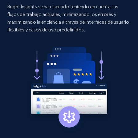
more.
Bright Insights se ha diseñado teniendo en cuenta sus
flujos de trabajo actuales, minimizando los errores y
2.1K+
375+
Comenzar ahora
maximizando la eficiencia a través de interfaces de usuario
flexibles y casos de uso predefinidos.
Etsy
URL, Product id, Listing inventory id, Title, Rating,
Reviews count shop, Reviews count item, Initial
price, and more.
1.9K+
323+
Comenzar ahora
Etsy - Collect data on products using
specified keywords
URL, Product id, Listing inventory id, Title, Rating,