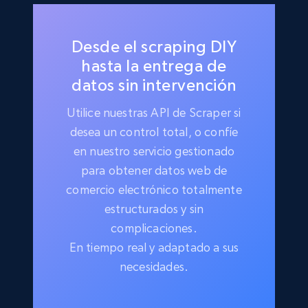
Desde el scraping DIY
hasta la entrega de
datos sin intervención
Utilice nuestras API de Scraper si
desea un control total, o confíe
en nuestro servicio gestionado
para obtener datos web de
comercio electrónico totalmente
estructurados y sin
complicaciones.
En tiempo real y adaptado a sus
necesidades.