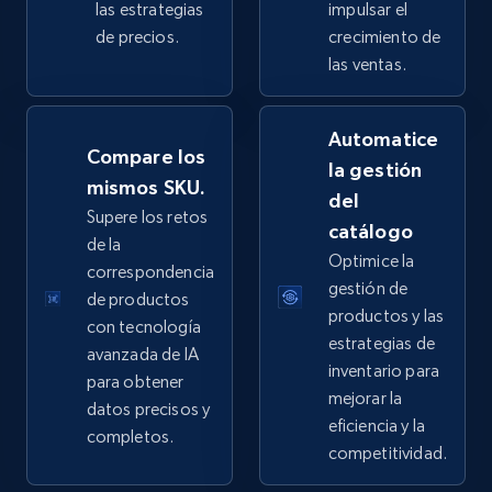
las estrategias
impulsar el
de precios.
crecimiento de
las ventas.
eBay - Collect products from shops on eBay
URL, Product id, Title, Seller name, Seller rating,
Automatice
Seller reviews, Breadcrumbs, Root category, and
Compare los
la gestión
more.
mismos SKU.
del
Supere los retos
catálogo
2.5K+
359+
Comenzar ahora
de la
Optimice la
correspondencia
gestión de
de productos
productos y las
con tecnología
eBay - Collect records by category
estrategias de
avanzada de IA
inventario para
URL, Product id, Title, Seller name, Seller rating,
para obtener
mejorar la
Seller reviews, Breadcrumbs, Root category, and
datos precisos y
more.
eficiencia y la
completos.
competitividad.
2.5K+
359+
Comenzar ahora