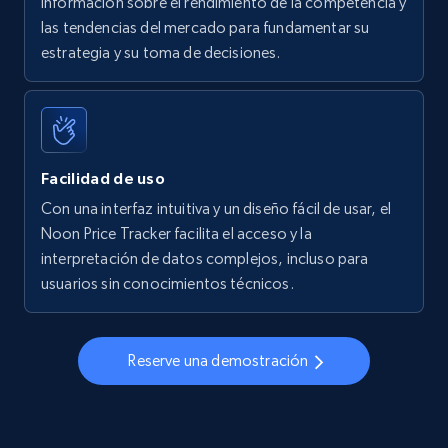
información sobre el rendimiento de la competencia y
las tendencias del mercado para fundamentar su
Walmart - products - Find new products by
estrategia y su toma de decisiones.
using specific category URL
URL, Final price, Sku, Currency, Gtin,
Specifications, Image urls, Top reviews, and
more.
Facilidad de uso
5.6K+
875+
Comenzar ahora
Con una interfaz intuitiva y un diseño fácil de usar, el
Noon Price Tracker facilita el acceso y la
interpretación de datos complejos, incluso para
usuarios sin conocimientos técnicos.
Walmart - products - Collects products by
specific keywords
URL, Final price, Sku, Currency, Gtin,
Reserve una demostración
Specifications, Image urls, Top reviews, and
more.
5.6K+
875+
Comenzar ahora