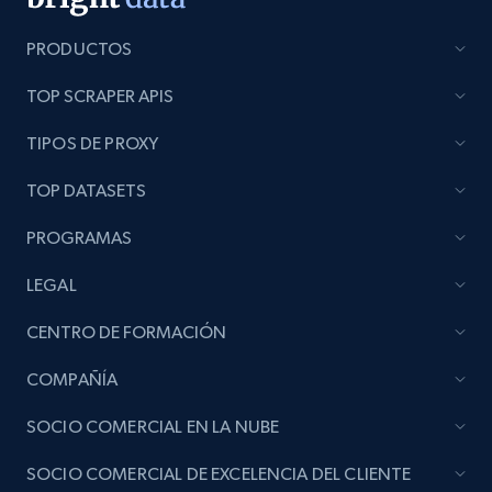
seller URL
PRODUCTOS
URL, Title, Rating, Reviews, Initial price, Final
price, Currency, Stock, and more.
TOP SCRAPER APIS
991+
165+
Comenzar ahora
TIPOS DE PROXY
TOP DATASETS
PROGRAMAS
Lazada - Products - Discover products by
brand URL
LEGAL
URL, Title, Rating, Reviews, Initial price, Final
CENTRO DE FORMACIÓN
price, Currency, Stock, and more.
COMPAÑÍA
991+
165+
Comenzar ahora
SOCIO COMERCIAL EN LA NUBE
SOCIO COMERCIAL DE EXCELENCIA DEL CLIENTE