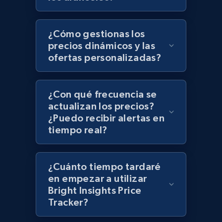
Zara - Products - discovery by category url
Category id, Product id, Product name, Price,
Currency, Colour code, Colour, Description, and
¿Cómo gestionas los
more.
precios dinámicos y las
ofertas personalizadas?
1.2K+
208+
Comenzar ahora
¿Con qué frecuencia se
actualizan los precios?
¿Puedo recibir alertas en
Best Buy products
tiempo real?
URL, Product id, Title, Images, Final price,
Currency, Discount, Initial price, and more.
¿Cuánto tiempo tardaré
1.1K+
149+
Comenzar ahora
en empezar a utilizar
Bright Insights Price
Tracker?
Best Buy products - Collect data on