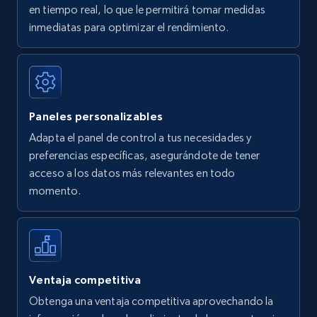
en tiempo real, lo que le permitirá tomar medidas
Amazon Reviews
inmediatas para optimizar el rendimiento.
URL, Product name, Product rating, Product
rating object, Product rating max, Rating,
Author name, Asin, and more.
Paneles personalizables
7.4K+
870+
Comenzar ahora
Adapta el panel de control a tus necesidades y
preferencias específicas, asegurándote de tener
acceso a los datos más relevantes en todo
Walmart - products
momento.
URL, Final price, Sku, Currency, Gtin,
Specifications, Image urls, Top reviews, and
more.
5.6K+
875+
Comenzar ahora
Ventaja competitiva
Obtenga una ventaja competitiva aprovechando la