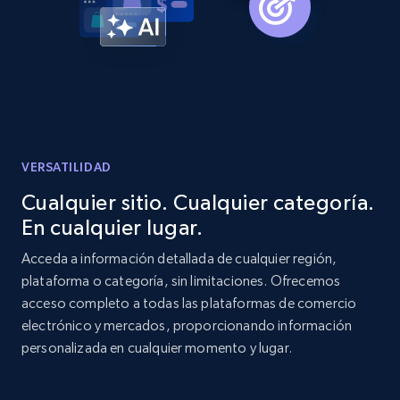
Amazon products global dataset -
Collecting products by keyword search
Title, Seller name, Brand, Description, Initial
price, Currency, Availability, Reviews count, and
more.
VERSATILIDAD
2.1K+
375+
Comenzar ahora
Cualquier sitio. Cualquier categoría.
En cualquier lugar.
Acceda a información detallada de cualquier región,
Amazon products global dataset - Collects
plataforma o categoría, sin limitaciones. Ofrecemos
products by best sellers category URL
acceso completo a todas las plataformas de comercio
Title, Seller name, Brand, Description, Initial
electrónico y mercados, proporcionando información
price, Currency, Availability, Reviews count, and
personalizada en cualquier momento y lugar.
more.