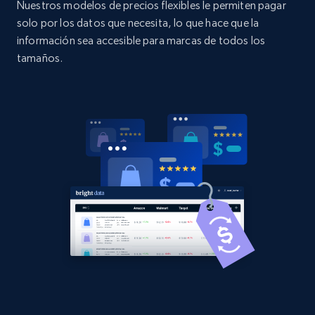
Nuestros modelos de precios flexibles le permiten pagar
URL, Domain, Country code, Model number,
solo por los datos que necesita, lo que hace que la
Sku, Product id, Product name, Manufacturer,
and more.
información sea accesible para marcas de todos los
tamaños.
2.1K+
355+
Comenzar ahora
Home Depot US - Discovery products by
specific category URL
URL, Domain, Country code, Model number,
Sku, Product id, Product name, Manufacturer,
and more.
2.1K+
355+
Comenzar ahora