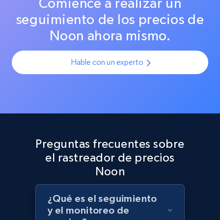
Comience a realizar un
URL, Product id, Title, Product description,
precisos en todas las plataformas.
Rating, Reviews count, Initial price, Discount,
seguimiento de los precios de
and more.
Noon ahora mismo.
1.3K+
175+
Comenzar ahora
Hable con un experto
Target - Discover products by category url
URL, Product id, Title, Product description,
Rating, Reviews count, Initial price, Discount,
and more.
Preguntas frecuentes sobre
el rastreador de precios
1.3K+
175+
Comenzar ahora
Noon
¿Qué es el seguimiento
y el monitoreo de
Target - Discover products by specified