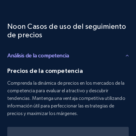
Reviews count shop, Reviews count item, Initial
price, and more.
Noon Casos de uso del seguimiento
1.9K+
323+
Comenzar ahora
de precios
Análisis de la competencia
Etsy - Collects data from shop's URL
URL, Product id, Listing inventory id, Title, Rating,
Precios de la competencia
Reviews count shop, Reviews count item, Initial
price, and more.
Comprenda la dinámica de precios en los mercados de la
competencia para evaluar el atractivo y descubrir
1.9K+
323+
Comenzar ahora
tendencias. Mantenga una ventaja competitiva utilizando
información útil para perfeccionar las estrategias de
precios y maximizar los márgenes.
Amazon products search
Asin, URL, Name, Sponsored, Initial price, Final