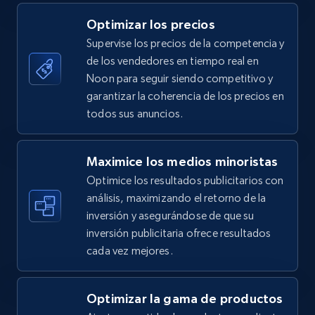
5.4K+
668+
Comenzar ahora
Optimizar los precios
Supervise los precios de la competencia y
de los vendedores en tiempo real en
TikTok Shop - category
Noon para seguir siendo competitivo y
URL, Title, Available, Description, Currency, Initial
garantizar la coherencia de los precios en
price, Final price, Discount percent, and more.
todos sus anuncios.
5.4K+
668+
Comenzar ahora
Maximice los medios minoristas
Optimice los resultados publicitarios con
análisis, maximizando el retorno de la
inversión y asegurándose de que su
TikTok Shop - Collect TikTok shop products
inversión publicitaria ofrece resultados
by keywords search
cada vez mejores.
URL, Title, Available, Description, Currency, Initial
price, Final price, Discount percent, and more.
Optimizar la gama de productos
5.4K+
668+
Comenzar ahora