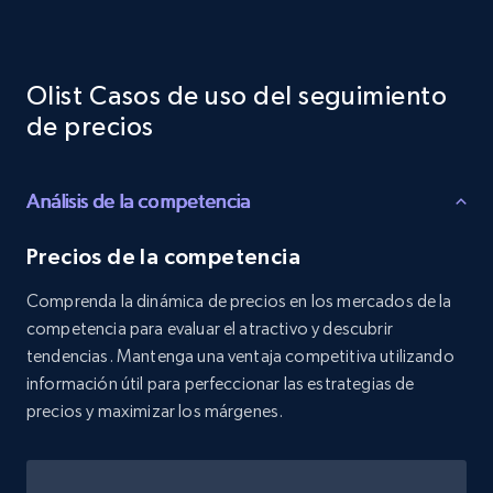
Reviews count shop, Reviews count item, Initial
price, and more.
Olist Casos de uso del seguimiento
1.9K+
322+
Comenzar ahora
de precios
Análisis de la competencia
Etsy - Collects data from shop's URL
URL, Product id, Listing inventory id, Title, Rating,
Precios de la competencia
Reviews count shop, Reviews count item, Initial
price, and more.
Comprenda la dinámica de precios en los mercados de la
competencia para evaluar el atractivo y descubrir
1.9K+
322+
Comenzar ahora
tendencias. Mantenga una ventaja competitiva utilizando
información útil para perfeccionar las estrategias de
precios y maximizar los márgenes.
Amazon products search
Asin, URL, Name, Sponsored, Initial price, Final