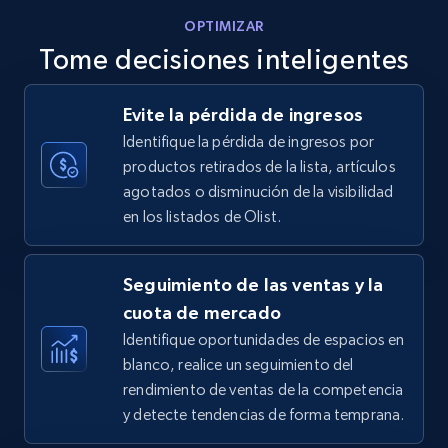
OPTIMIZAR
Tome decisiones inteligentes
Walmart - products - Discover products by
Evite la pérdida de ingresos
using sku numbers
Identifique la pérdida de ingresos por
URL, Final price, Sku, Currency, Gtin,
productos retirados de la lista, artículos
Specifications, Image urls, Top reviews, and
agotados o disminución de la visibilidad
more.
en los listados de Olist.
5.6K+
874+
Comenzar ahora
Seguimiento de las ventas y la
cuota de mercado
Identifique oportunidades de espacios en
TikTok Shop
blanco, realice un seguimiento del
URL, Title, Available, Description, Currency, Initial
rendimiento de ventas de la competencia
price, Final price, Discount percent, and more.
y detecte tendencias de forma temprana.