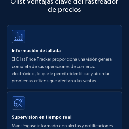
Olist Ventajas clave del rastreador
specific keywords
de precios
Title, Seller name, Brand, Description, Initial
price, Currency, Availability, Reviews count, and
more.
35.2K+
5.7K+
Comenzar ahora
Información detallada
El Olist Price Tracker proporciona una visión general
Amazon products - find products by using
completa de sus operaciones de comercio
upc numbers
electrónico, lo que le permite identificar y abordar
problemas críticos que afectan a las ventas.
Title, Seller name, Brand, Description, Initial
price, Currency, Availability, Reviews count, and
more.
35.2K+
5.7K+
Comenzar ahora
Supervisión en tiempo real
Manténgase informado con alertas y notificaciones