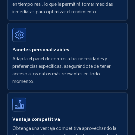
en tiempo real, lo que le permitirá tomar medidas
Amazon Reviews
inmediatas para optimizar el rendimiento.
URL, Product name, Product rating, Product
rating object, Product rating max, Rating,
Author name, Asin, and more.
Paneles personalizables
7.4K+
870+
Comenzar ahora
Adapta el panel de control a tus necesidades y
preferencias específicas, asegurándote de tener
acceso a los datos más relevantes en todo
Walmart - products
momento.
URL, Final price, Sku, Currency, Gtin,
Specifications, Image urls, Top reviews, and
more.
5.6K+
874+
Comenzar ahora
Ventaja competitiva
Obtenga una ventaja competitiva aprovechando la