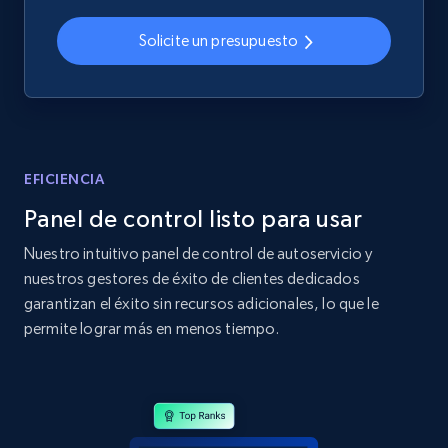
2.4K+
199+
Comenzar ahora
Solicite un presupuesto
Amazon products global dataset
Title, Seller name, Brand, Description, Initial
price, Currency, Availability, Reviews count, and
EFICIENCIA
more.
Panel de control listo para usar
2.1K+
375+
Comenzar ahora
Nuestro intuitivo panel de control de autoservicio y
nuestros gestores de éxito de clientes dedicados
garantizan el éxito sin recursos adicionales, lo que le
permite lograr más en menos tiempo.
Amazon products global dataset - Collects
products by specific category URL
Title, Seller name, Brand, Description, Initial
price, Currency, Availability, Reviews count, and