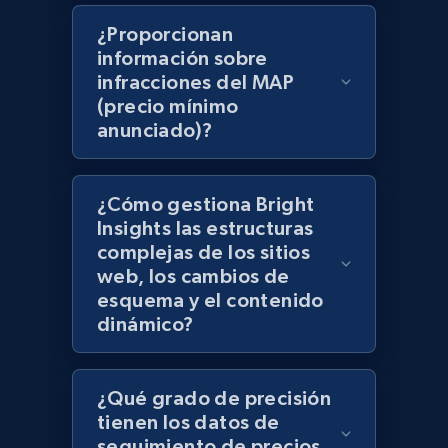
products using specified keywords
¿Proporcionan
URL, Product id, Title, Images, Final price,
información sobre
Currency, Discount, Initial price, and more.
infracciones del MAP
(precio mínimo
anunciado)?
1.1K+
148+
Comenzar ahora
¿Cómo gestiona Bright
Lowes.com
Insights las estructuras
complejas de los sitios
URL, Domain, Marketplace pn, Sku, Other pn,
web, los cambios de
Model number, Gtin ean pn, Product name, and
esquema y el contenido
more.
dinámico?
991+
162+
Comenzar ahora
¿Qué grado de precisión
tienen los datos de
seguimiento de precios