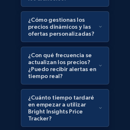
Zara - Products - discovery by category url
Category id, Product id, Product name, Price,
Currency, Colour code, Colour, Description, and
¿Cómo gestionas los
more.
precios dinámicos y las
ofertas personalizadas?
1.2K+
208+
Comenzar ahora
¿Con qué frecuencia se
actualizan los precios?
¿Puedo recibir alertas en
Best Buy products
tiempo real?
URL, Product id, Title, Images, Final price,
Currency, Discount, Initial price, and more.
¿Cuánto tiempo tardaré
1.1K+
148+
Comenzar ahora
en empezar a utilizar
Bright Insights Price
Tracker?
Best Buy products - Collect data on