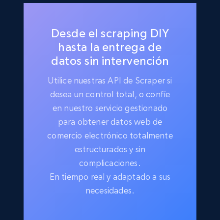
Desde el scraping DIY
hasta la entrega de
datos sin intervención
Utilice nuestras API de Scraper si
desea un control total, o confíe
en nuestro servicio gestionado
para obtener datos web de
comercio electrónico totalmente
estructurados y sin
complicaciones.
En tiempo real y adaptado a sus
necesidades.