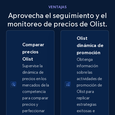
VENTAJAS
Aprovecha el seguimiento y el
eBay
URL, Product id, Title, Seller name, Seller rating,
monitoreo de precios de Olist.
Seller reviews, Breadcrumbs, Root category, and
more.
Olist
Comparar
dinámica de
2.5K+
358+
Comenzar ahora
precios
promoción
Olist
Obtenga
Supervise la
información
eBay - Gather data on products using
dinámica de
sobre las
specified keywords
precios en los
actividades de
mercados de la
promoción de
URL, Product id, Title, Seller name, Seller rating,
competencia
Olist para
Seller reviews, Breadcrumbs, Root category, and
more.
para comparar
replicar
precios y
estrategias
perfeccionar
exitosas e
2.5K+
358+
Comenzar ahora