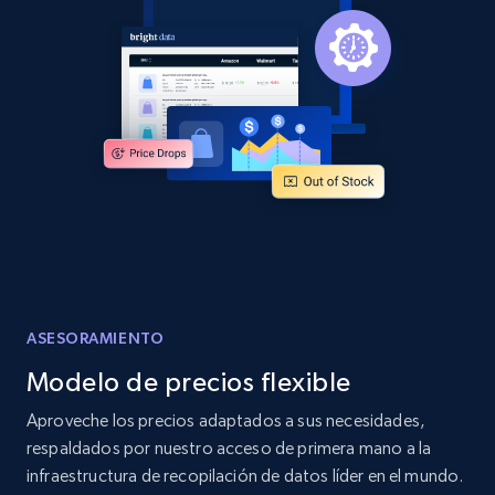
more.
2.1K+
375+
Comenzar ahora
Amazon products global dataset -
Collecting products by keyword search
Title, Seller name, Brand, Description, Initial
price, Currency, Availability, Reviews count, and
more.
ASESORAMIENTO
2.1K+
375+
Comenzar ahora
Modelo de precios flexible
Aproveche los precios adaptados a sus necesidades,
Amazon products global dataset - Collects
respaldados por nuestro acceso de primera mano a la
products by best sellers category URL
infraestructura de recopilación de datos líder en el mundo.