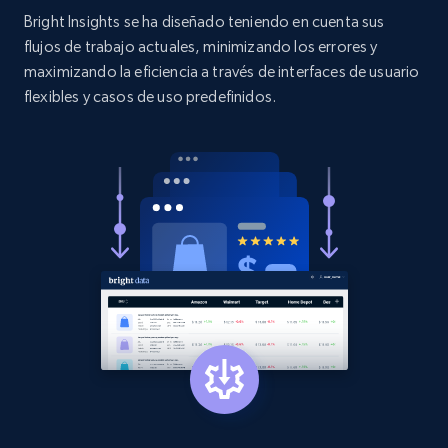
and more.
Bright Insights se ha diseñado teniendo en cuenta sus
flujos de trabajo actuales, minimizando los errores y
2.1K+
353+
Comenzar ahora
maximizando la eficiencia a través de interfaces de usuario
flexibles y casos de uso predefinidos.
Etsy
URL, Product id, Listing inventory id, Title, Rating,
Reviews count shop, Reviews count item, Initial
price, and more.
1.9K+
322+
Comenzar ahora
Etsy - Collect data on products using
specified keywords
URL, Product id, Listing inventory id, Title, Rating,