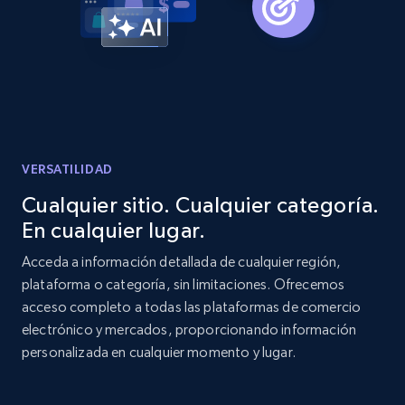
Home Depot US - Gather data on products
using specified keywords
URL, Domain, Country code, Model number,
Sku, Product id, Product name, Manufacturer,
and more.
VERSATILIDAD
2.1K+
353+
Comenzar ahora
Cualquier sitio. Cualquier categoría.
En cualquier lugar.
Acceda a información detallada de cualquier región,
Home Depot US - Discover products by
plataforma o categoría, sin limitaciones. Ofrecemos
specified URL
acceso completo a todas las plataformas de comercio
URL, Domain, Country code, Model number,
electrónico y mercados, proporcionando información
Sku, Product id, Product name, Manufacturer,
personalizada en cualquier momento y lugar.
and more.