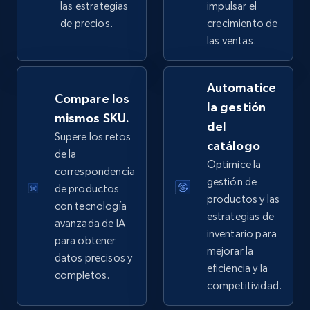
las estrategias
impulsar el
de precios.
crecimiento de
las ventas.
eBay - Collect products from shops on eBay
URL, Product id, Title, Seller name, Seller rating,
Automatice
Seller reviews, Breadcrumbs, Root category, and
Compare los
la gestión
more.
mismos SKU.
del
Supere los retos
catálogo
2.5K+
358+
Comenzar ahora
de la
Optimice la
correspondencia
gestión de
de productos
productos y las
con tecnología
eBay - Collect records by category
estrategias de
avanzada de IA
inventario para
URL, Product id, Title, Seller name, Seller rating,
para obtener
mejorar la
Seller reviews, Breadcrumbs, Root category, and
datos precisos y
more.
eficiencia y la
completos.
competitividad.
2.5K+
358+
Comenzar ahora