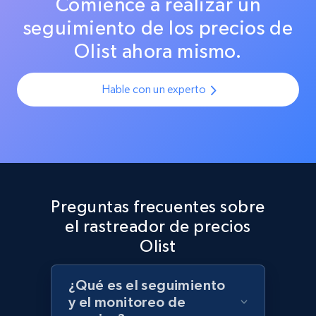
Comience a realizar un
URL, Product id, Title, Product description,
precisos en todas las plataformas.
Rating, Reviews count, Initial price, Discount,
seguimiento de los precios de
and more.
Olist ahora mismo.
1.3K+
175+
Comenzar ahora
Hable con un experto
Target - Discover products by category url
URL, Product id, Title, Product description,
Rating, Reviews count, Initial price, Discount,
and more.
Preguntas frecuentes sobre
el rastreador de precios
1.3K+
175+
Comenzar ahora
Olist
¿Qué es el seguimiento
y el monitoreo de
Target - Discover products by specified