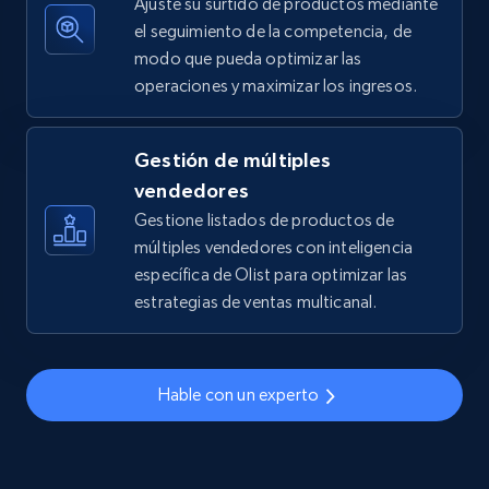
Ajuste su surtido de productos mediante
el seguimiento de la competencia, de
modo que pueda optimizar las
operaciones y maximizar los ingresos.
TikTok Shop - discover records by shop url
URL, Title, Available, Description, Currency, Initial
price, Final price, Discount percent, and more.
Gestión de múltiples
vendedores
5.4K+
667+
Comenzar ahora
Gestione listados de productos de
múltiples vendedores con inteligencia
específica de Olist para optimizar las
estrategias de ventas multicanal.
Amazon sellers info
Seller id, URL, Seller name, Description, Detailed
info, Stars, Feedbacks, Return policy, and more.
Hable con un experto
2.5K+
378+
Comenzar ahora