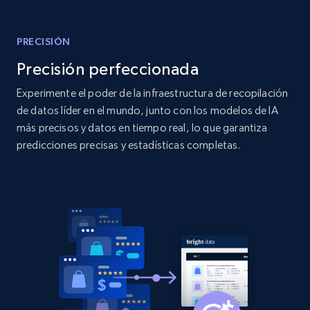
Amazon products global dataset - Collect
products from Brands URLs
PRECISIÓN
Title, Seller name, Brand, Description, Initial
price, Currency, Availability, Reviews count, and
Precisión perfeccionada
more.
Experimente el poder de la infraestructura de recopilación
de datos líder en el mundo, junto con los modelos de IA
2.1K+
375+
Comenzar ahora
más precisos y datos en tiempo real, lo que garantiza
predicciones precisas y estadísticas completas.
Home Depot US
URL, Domain, Country code, Model number,
Sku, Product id, Product name, Manufacturer,
and more.
2.1K+
353+
Comenzar ahora