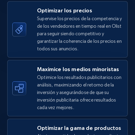
5.4K+
667+
Comenzar ahora
Optimizar los precios
Supervise los precios de la competencia y
de los vendedores en tiempo real en Olist
TikTok Shop - category
para seguir siendo competitivo y
URL, Title, Available, Description, Currency, Initial
garantizar la coherencia de los precios en
price, Final price, Discount percent, and more.
todos sus anuncios.
5.4K+
667+
Comenzar ahora
Maximice los medios minoristas
Optimice los resultados publicitarios con
análisis, maximizando el retorno de la
inversión y asegurándose de que su
TikTok Shop - Collect TikTok shop products
inversión publicitaria ofrece resultados
by keywords search
cada vez mejores.
URL, Title, Available, Description, Currency, Initial
price, Final price, Discount percent, and more.
Optimizar la gama de productos
5.4K+
667+
Comenzar ahora