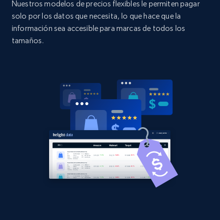
Nuestros modelos de precios flexibles le permiten pagar
Title, Seller name, Brand, Description, Initial
solo por los datos que necesita, lo que hace que la
price, Currency, Availability, Reviews count, and
more.
información sea accesible para marcas de todos los
tamaños.
2.1K+
375+
Comenzar ahora
Amazon products global dataset - Collect
Amazon products by seller URL
Title, Seller name, Brand, Description, Initial
price, Currency, Availability, Reviews count, and
more.
2.1K+
375+
Comenzar ahora