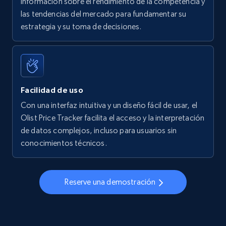
información sobre el rendimiento de la competencia y
las tendencias del mercado para fundamentar su
Walmart - products - Find new products by
estrategia y su toma de decisiones.
using specific category URL
URL, Final price, Sku, Currency, Gtin,
Specifications, Image urls, Top reviews, and
more.
Facilidad de uso
5.6K+
874+
Comenzar ahora
Con una interfaz intuitiva y un diseño fácil de usar, el
Olist Price Tracker facilita el acceso y la interpretación
de datos complejos, incluso para usuarios sin
conocimientos técnicos.
Walmart - products - Collects products by
specific keywords
URL, Final price, Sku, Currency, Gtin,
Reserve una demostración
Specifications, Image urls, Top reviews, and
more.
5.6K+
874+
Comenzar ahora