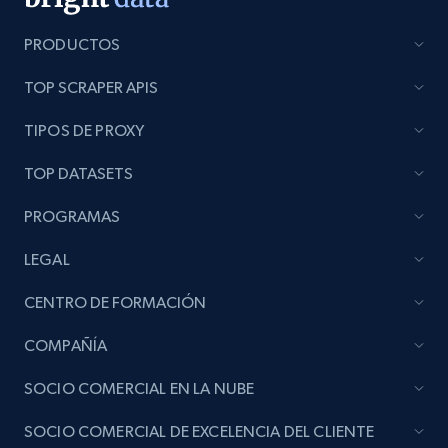
Lazada - Products
PRODUCTOS
URL, Title, Rating, Reviews, Initial price, Final
TOP SCRAPER APIS
price, Currency, Stock, and more.
TIPOS DE PROXY
988+
160+
Comenzar ahora
TOP DATASETS
PROGRAMAS
Lazada - Products - Discover products by
LEGAL
keyword
URL, Title, Rating, Reviews, Initial price, Final
CENTRO DE FORMACIÓN
price, Currency, Stock, and more.
COMPAÑÍA
988+
160+
Comenzar ahora
SOCIO COMERCIAL EN LA NUBE
SOCIO COMERCIAL DE EXCELENCIA DEL CLIENTE