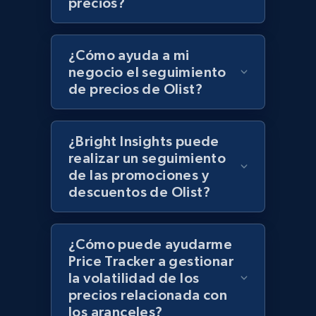
precios?
UPC
URL, Product id, Title, Product description,
Rating, Reviews count, Initial price, Discount,
¿Cómo ayuda a mi
and more.
negocio el seguimiento
de precios de Olist?
1.3K+
175+
Comenzar ahora
¿Bright Insights puede
realizar un seguimiento
Zara - Products
de las promociones y
Category id, Product id, Product name, Price,
descuentos de Olist?
Currency, Colour code, Colour, Description, and
more.
¿Cómo puede ayudarme
1.2K+
208+
Comenzar ahora
Price Tracker a gestionar
la volatilidad de los
precios relacionada con
los aranceles?