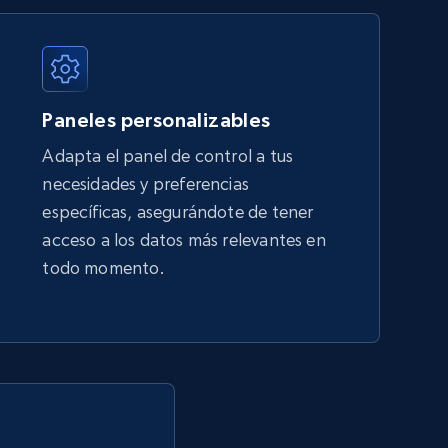
URL, Title, Available, Description, Currency, Initial
price, Final price, Discount percent, and more.
Paneles personalizables
5.4K+
668+
Comenzar ahora
Adapta el panel de control a tus
necesidades y preferencias
específicas, asegurándote de tener
Amazon sellers info
acceso a los datos más relevantes en
Seller id, URL, Seller name, Description, Detailed
todo momento.
info, Stars, Feedbacks, Return policy, and more.
2.5K+
378+
Comenzar ahora