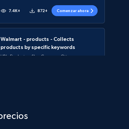
7.4K+
872+
Comenzar ahora
Walmart - products - Collects
products by specific keywords
URL, Final price, Sku, Currency, Gtin,
Specifications, Image urls, Top reviews, and
more.
5.6K+
877+
Comenzar ahora
precios
TikTok Shop - category