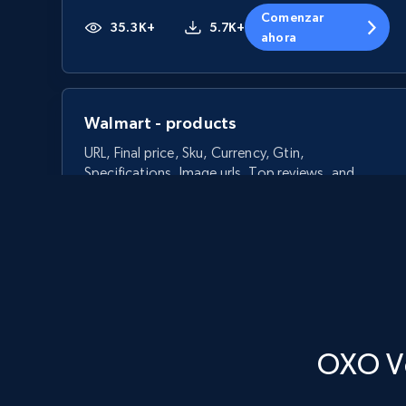
Comenzar
35.3K+
5.7K+
ahora
Walmart - products
URL, Final price, Sku, Currency, Gtin,
Specifications, Image urls, Top reviews, and
more.
5.6K+
877+
Comenzar ahora
OXO Ve
Walmart - products - Discover