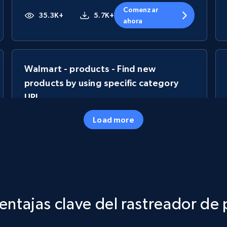
Comenzar
35.3K+
5.7K+
ahora
Walmart - products - Find new
products by using specific category
URL
URL, Final price, Sku, Currency, Gtin,
Load more
Specifications, Image urls, Top reviews, and
more.
5.6K+
877+
Comenzar ahora
ntajas clave del rastreador de 
TikTok Shop