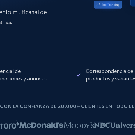
Proxies de
collected
Comienza desde
esde
$0.9/IP
datacenter
B
iento multicanal de
fías.
esde
Proxies de ISP
de
Más de 1,300,000+ proxies residenciales
estáticos totalmente compatibles
ra
encial de
Correspondencia de
mociones y anuncios
productos y variante
CON LA CONFIANZA DE 20,000+ CLIENTES EN TODO E