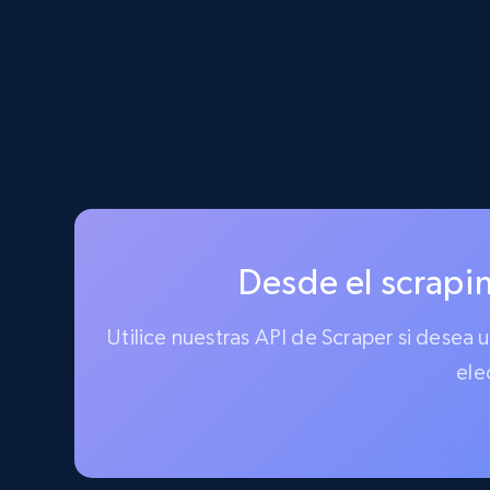
Desde el scrapin
Utilice nuestras API de Scraper si desea
ele