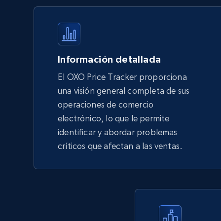
products by using sku numbers
URL, Final price, Sku, Currency, Gtin,
Specifications, Image urls, Top reviews, and
more.
Información detallada
5.6K+
877+
Comenzar ahora
El OXO Price Tracker proporciona
una visión general completa de sus
operaciones de comercio
TikTok Shop - Collect TikTok shop
electrónico, lo que le permite
products by keywords search
identificar y abordar problemas
URL, Title, Available, Description, Currency, Initial
críticos que afectan a las ventas.
price, Final price, Discount percent, and more.
5.4K+
668+
Comenzar ahora