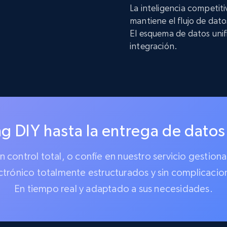
La inteligencia competit
mantiene el flujo de dat
El esquema de datos unif
integración.
g DIY hasta la entrega de datos
 un control total, o confíe en nuestro servicio gest
ctrónico totalmente estructurados y sin complicacio
En tiempo real y adaptado a sus necesidades.