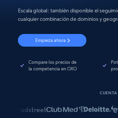
Proxies
Comienza d
residenciales
$5
$2.5/G
Escala global: también disponible el seguim
50% OFF
INFRAESTRUCTURA PROXY
cualquier combinación de dominios y geogra
Comienza d
Proxies de ISP
$1.3/IP
Proxies residenciales
50% OFF
400M+ IPs globales de dispositivos 
Empieza ahora
pares reales
Proxies de datacenter
Proxies fiables y de alta velocidad pa
una extracción de datos eficaz
Compare los precios de
Pot
la competencia en OXO
pro
CUENTA 