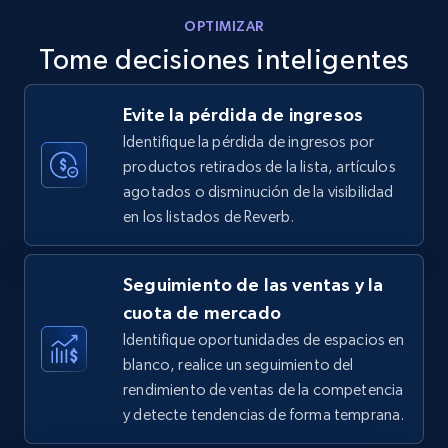
OPTIMIZAR
Tome decisiones inteligentes
Walmart - products - Discover products by
Evite la pérdida de ingresos
using sku numbers
Identifique la pérdida de ingresos por
URL, Final price, Sku, Currency, Gtin,
productos retirados de la lista, artículos
Specifications, Image urls, Top reviews, and
agotados o disminución de la visibilidad
more.
en los listados de Reverb.
5.6K+
875+
Comenzar ahora
Seguimiento de las ventas y la
cuota de mercado
Identifique oportunidades de espacios en
TikTok Shop
blanco, realice un seguimiento del
URL, Title, Available, Description, Currency, Initial
rendimiento de ventas de la competencia
price, Final price, Discount percent, and more.
y detecte tendencias de forma temprana.