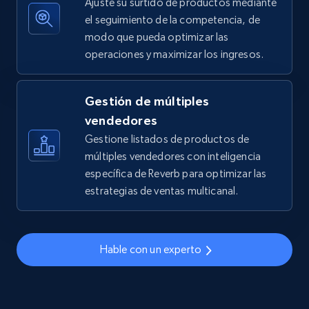
Ajuste su surtido de productos mediante
el seguimiento de la competencia, de
modo que pueda optimizar las
operaciones y maximizar los ingresos.
TikTok Shop - discover records by shop url
URL, Title, Available, Description, Currency, Initial
price, Final price, Discount percent, and more.
Gestión de múltiples
vendedores
5.4K+
668+
Comenzar ahora
Gestione listados de productos de
múltiples vendedores con inteligencia
específica de Reverb para optimizar las
estrategias de ventas multicanal.
Amazon sellers info
Seller id, URL, Seller name, Description, Detailed
info, Stars, Feedbacks, Return policy, and more.
Hable con un experto
2.5K+
378+
Comenzar ahora