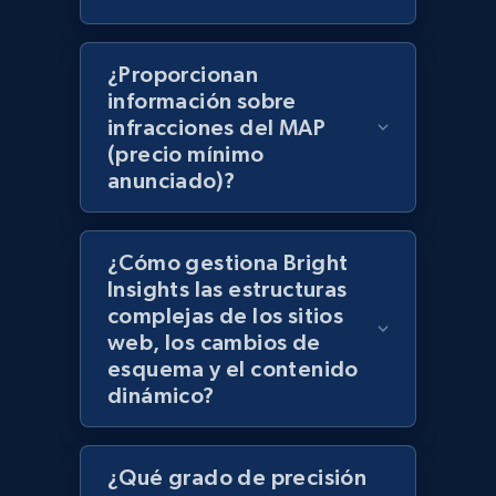
products using specified keywords
URL, Product id, Title, Images, Final price,
¿Proporcionan
Currency, Discount, Initial price, and more.
información sobre
infracciones del MAP
1.1K+
149+
Comenzar ahora
(precio mínimo
anunciado)?
Lazada - Products
¿Cómo gestiona Bright
URL, Title, Rating, Reviews, Initial price, Final
Insights las estructuras
price, Currency, Stock, and more.
complejas de los sitios
web, los cambios de
esquema y el contenido
991+
164+
Comenzar ahora
dinámico?
¿Qué grado de precisión
Lazada - Products - Discover products by