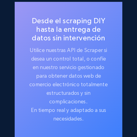
Desde el scraping DIY
hasta la entrega de
datos sin intervención
Utilice nuestras API de Scraper si
desea un control total, o confíe
en nuestro servicio gestionado
para obtener datos web de
comercio electrónico totalmente
estructurados y sin
complicaciones.
En tiempo real y adaptado a sus
necesidades.