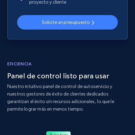
proyecto y cliente
2.4K+
199+
Comenzar ahora
Solicite un presupuesto
Home Depot US
URL, Domain, Country code, Model number,
Sku, Product id, Product name, Manufacturer,
and more.
EFICIENCIA
Panel de control listo para usar
2.1K+
355+
Comenzar ahora
Nuestro intuitivo panel de control de autoservicio y
nuestros gestores de éxito de clientes dedicados
garantizan el éxito sin recursos adicionales, lo que le
Home Depot US - Gather data on products
permite lograr más en menos tiempo.
using specified keywords
URL, Domain, Country code, Model number,
Sku, Product id, Product name, Manufacturer,