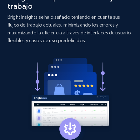
more.
trabajo
Bright Insights se ha diseñado teniendo en cuenta sus
2.1K+
375+
Comenzar ahora
flujos de trabajo actuales, minimizando los errores y
maximizando la eficiencia a través de interfaces de usuario
flexibles y casos de uso predefinidos.
Etsy
URL, Product id, Listing inventory id, Title, Rating,
Reviews count shop, Reviews count item, Initial
price, and more.
1.9K+
323+
Comenzar ahora
Etsy - Collect data on products using
specified keywords
URL, Product id, Listing inventory id, Title, Rating,