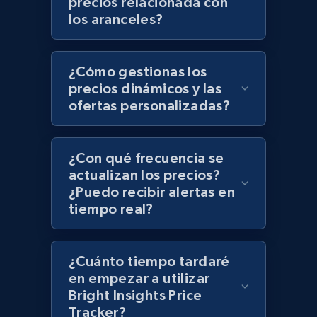
precios relacionada con
Zara - Products - discovery by category url
los aranceles?
Category id, Product id, Product name, Price,
Currency, Colour code, Colour, Description, and
more.
¿Cómo gestionas los
precios dinámicos y las
1.2K+
208+
Comenzar ahora
ofertas personalizadas?
¿Con qué frecuencia se
Best Buy products
actualizan los precios?
URL, Product id, Title, Images, Final price,
¿Puedo recibir alertas en
Currency, Discount, Initial price, and more.
tiempo real?
1.1K+
149+
Comenzar ahora
¿Cuánto tiempo tardaré
en empezar a utilizar
Bright Insights Price
Tracker?
Best Buy products - Collect data on