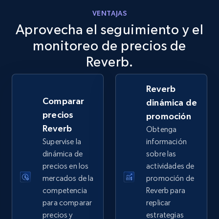
VENTAJAS
Aprovecha el seguimiento y el
eBay
URL, Product id, Title, Seller name, Seller rating,
monitoreo de precios de
Seller reviews, Breadcrumbs, Root category, and
Reverb.
more.
Reverb
2.5K+
359+
Comenzar ahora
Comparar
dinámica de
precios
promoción
Reverb
Obtenga
eBay - Gather data on products using
Supervise la
información
specified keywords
dinámica de
sobre las
URL, Product id, Title, Seller name, Seller rating,
precios en los
actividades de
Seller reviews, Breadcrumbs, Root category, and
mercados de la
promoción de
more.
competencia
Reverb para
para comparar
replicar
2.5K+
359+
Comenzar ahora
precios y
estrategias