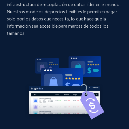
URL, Domain, Country code, Model number,
infraestructura de recopilación de datos líder en el mundo.
Sku, Product id, Product name, Manufacturer,
Nuestros modelos de precios flexibles le permiten pagar
and more.
solo por los datos que necesita, lo que hace que la
información sea accesible para marcas de todos los
2.1K+
355+
Comenzar ahora
tamaños.
Home Depot US - Discovery products by
specific category URL
URL, Domain, Country code, Model number,
Sku, Product id, Product name, Manufacturer,
and more.
2.1K+
355+
Comenzar ahora