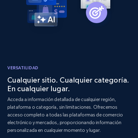
Amazon products global dataset -
Collecting products by keyword search
Title, Seller name, Brand, Description, Initial
price, Currency, Availability, Reviews count, and
more.
2.1K+
375+
Comenzar ahora
VERSATILIDAD
Cualquier sitio. Cualquier categoría.
En cualquier lugar.
Amazon products global dataset - Collects
products by best sellers category URL
Acceda a información detallada de cualquier región,
plataforma o categoría, sin limitaciones. Ofrecemos
Title, Seller name, Brand, Description, Initial
acceso completo a todas las plataformas de comercio
price, Currency, Availability, Reviews count, and
more.
electrónico y mercados, proporcionando información
personalizada en cualquier momento y lugar.