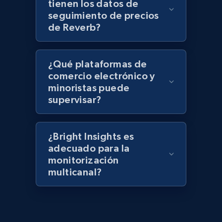
tienen los datos de
keyword
seguimiento de precios
URL, Title, Rating, Reviews, Initial price, Final
de Reverb?
price, Currency, Stock, and more.
991+
164+
Comenzar ahora
¿Qué plataformas de
comercio electrónico y
minoristas puede
supervisar?
Lazada - Products - Discover products by
category URL or brand URL
URL, Title, Rating, Reviews, Initial price, Final
¿Bright Insights es
price, Currency, Stock, and more.
adecuado para la
monitorización
multicanal?
991+
164+
Comenzar ahora
Lazada - Products - Discover products by