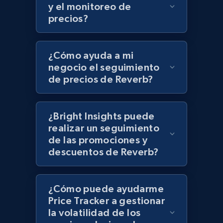
UPC
y el monitoreo de
precios?
URL, Product id, Title, Product description,
Rating, Reviews count, Initial price, Discount,
and more.
¿Cómo ayuda a mi
negocio el seguimiento
1.3K+
175+
Comenzar ahora
de precios de Reverb?
¿Bright Insights puede
Zara - Products
realizar un seguimiento
Category id, Product id, Product name, Price,
de las promociones y
Currency, Colour code, Colour, Description, and
descuentos de Reverb?
more.
1.2K+
208+
Comenzar ahora
¿Cómo puede ayudarme
Price Tracker a gestionar
la volatilidad de los