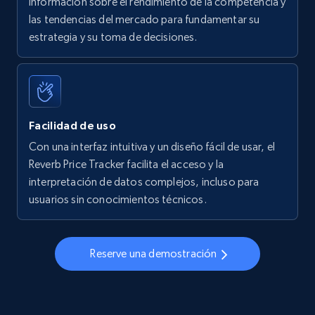
información sobre el rendimiento de la competencia y
las tendencias del mercado para fundamentar su
Walmart - products - Find new products by
estrategia y su toma de decisiones.
using specific category URL
URL, Final price, Sku, Currency, Gtin,
Specifications, Image urls, Top reviews, and
more.
Facilidad de uso
5.6K+
875+
Comenzar ahora
Con una interfaz intuitiva y un diseño fácil de usar, el
Reverb Price Tracker facilita el acceso y la
interpretación de datos complejos, incluso para
usuarios sin conocimientos técnicos.
Walmart - products - Collects products by
specific keywords
URL, Final price, Sku, Currency, Gtin,
Reserve una demostración
Specifications, Image urls, Top reviews, and
more.
5.6K+
875+
Comenzar ahora