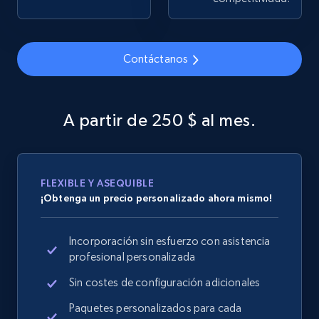
Contáctanos
Google Shopping
URL, Product id, Title, Product description,
Rating, Reviews count, Images, Variations, and
A partir de 250 $ al mes.
more.
2.4K+
199+
Comenzar ahora
FLEXIBLE Y ASEQUIBLE
¡Obtenga un precio personalizado ahora mismo!
Google Shopping - collects products from
Incorporación sin esfuerzo con asistencia
web using keywords
profesional personalizada
URL, Product id, Title, Product description,
Rating, Reviews count, Images, Variations, and
Sin costes de configuración adicionales
more.
Paquetes personalizados para cada