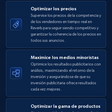
5.4K+
668+
Comenzar ahora
Optimizar los precios
Supervise los precios de la competencia y
de los vendedores en tiempo real en
TikTok Shop - category
Reverb para seguir siendo competitivo y
URL, Title, Available, Description, Currency, Initial
garantizar la coherencia de los precios en
price, Final price, Discount percent, and more.
todos sus anuncios.
5.4K+
668+
Comenzar ahora
Maximice los medios minoristas
Optimice los resultados publicitarios con
análisis, maximizando el retorno de la
inversión y asegurándose de que su
TikTok Shop - Collect TikTok shop products
inversión publicitaria ofrece resultados
by keywords search
cada vez mejores.
URL, Title, Available, Description, Currency, Initial
price, Final price, Discount percent, and more.
Optimizar la gama de productos
5.4K+
668+
Comenzar ahora