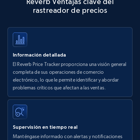
Reverb Ventajas clave del
specific keywords
rastreador de precios
Title, Seller name, Brand, Description, Initial
price, Currency, Availability, Reviews count, and
more.
35.3K+
5.7K+
Comenzar ahora
Información detallada
El Reverb Price Tracker proporciona una visión general
Amazon products - find products by using
completa de sus operaciones de comercio
upc numbers
electrónico, lo que le permite identificar y abordar
problemas críticos que afectan a las ventas.
Title, Seller name, Brand, Description, Initial
price, Currency, Availability, Reviews count, and
more.
35.3K+
5.7K+
Comenzar ahora
Supervisión en tiempo real
Manténgase informado con alertas y notificaciones