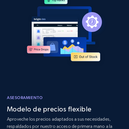
and more.
2.1K+
355+
Comenzar ahora
Home Depot US - Discover products by
specified URL
URL, Domain, Country code, Model number,
Sku, Product id, Product name, Manufacturer,
and more.
2.1K+
355+
Comenzar ahora
ASESORAMIENTO
Modelo de precios flexible
Home Depot US - Discover products by
Aproveche los precios adaptados a sus necesidades,
specified UPC
respaldados por nuestro acceso de primera mano a la