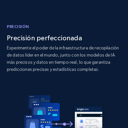
Amazon products global dataset
Title, Seller name, Brand, Description, Initial
price, Currency, Availability, Reviews count, and
more.
PRECISIÓN
Precisión perfeccionada
2.1K+
375+
Comenzar ahora
Experimente el poder de la infraestructura de recopilación
de datos líder en el mundo, junto con los modelos de IA
más precisos y datos en tiempo real, lo que garantiza
Amazon products global dataset - Collects
predicciones precisas y estadísticas completas.
products by specific category URL
Title, Seller name, Brand, Description, Initial
price, Currency, Availability, Reviews count, and
more.
2.1K+
375+
Comenzar ahora