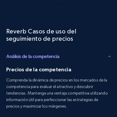
Reviews count shop, Reviews count item, Initial
price, and more.
1.9K+
323+
Comenzar ahora
Reverb Casos de uso del
seguimiento de precios
Etsy - Collects data from shop's URL
Análisis de la competencia
URL, Product id, Listing inventory id, Title, Rating,
Reviews count shop, Reviews count item, Initial
price, and more.
Precios de la competencia
Comprenda la dinámica de precios en los mercados de la
1.9K+
323+
Comenzar ahora
competencia para evaluar el atractivo y descubrir
tendencias. Mantenga una ventaja competitiva utilizando
información útil para perfeccionar las estrategias de
precios y maximizar los márgenes.
Amazon products search
Asin, URL, Name, Sponsored, Initial price, Final