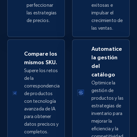
perfeccionar
exitosas e
las estrategias
impulsar el
de precios.
crecimiento de
eBay - Collect products from shops on eBay
las ventas.
URL, Product id, Title, Seller name, Seller rating,
Seller reviews, Breadcrumbs, Root category, and
Automatice
more.
Compare los
la gestión
mismos SKU.
del
2.5K+
359+
Comenzar ahora
Supere los retos
catálogo
de la
Optimice la
correspondencia
gestión de
de productos
eBay - Collect records by category
productos y las
con tecnología
URL, Product id, Title, Seller name, Seller rating,
estrategias de
avanzada de IA
Seller reviews, Breadcrumbs, Root category, and
inventario para
para obtener
more.
mejorar la
datos precisos y
eficiencia y la
completos.
2.5K+
359+
Comenzar ahora
competitividad.