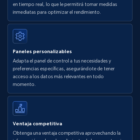
en tiempo real, lo que le permitirá tomar medidas
Amazon Reviews
inmediatas para optimizar el rendimiento.
URL, Product name, Product rating, Product
rating object, Product rating max, Rating,
Author name, Asin, and more.
Paneles personalizables
7.4K+
870+
Comenzar ahora
Adapta el panel de control a tus necesidades y
preferencias específicas, asegurándote de tener
acceso a los datos más relevantes en todo
Walmart - products
momento.
URL, Final price, Sku, Currency, Gtin,
Specifications, Image urls, Top reviews, and
more.
5.6K+
875+
Comenzar ahora
Ventaja competitiva
Obtenga una ventaja competitiva aprovechando la