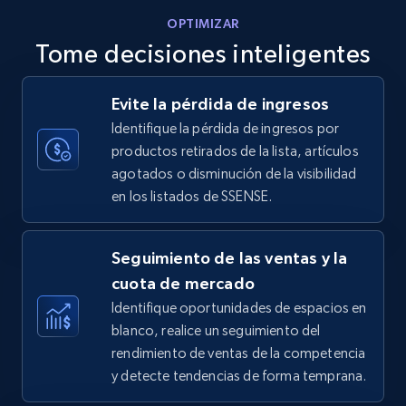
OPTIMIZAR
Tome decisiones inteligentes
Walmart - products - Discover products by
Evite la pérdida de ingresos
using sku numbers
Identifique la pérdida de ingresos por
URL, Final price, Sku, Currency, Gtin,
productos retirados de la lista, artículos
Specifications, Image urls, Top reviews, and
agotados o disminución de la visibilidad
more.
en los listados de SSENSE.
5.6K+
876+
Comenzar ahora
Seguimiento de las ventas y la
cuota de mercado
Identifique oportunidades de espacios en
TikTok Shop
blanco, realice un seguimiento del
URL, Title, Available, Description, Currency, Initial
rendimiento de ventas de la competencia
price, Final price, Discount percent, and more.
y detecte tendencias de forma temprana.