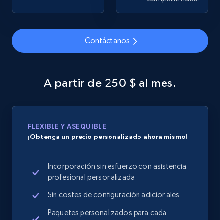
Contáctanos
Google Shopping
URL, Product id, Title, Product description,
Rating, Reviews count, Images, Variations, and
A partir de 250 $ al mes.
more.
2.4K+
200+
Comenzar ahora
FLEXIBLE Y ASEQUIBLE
¡Obtenga un precio personalizado ahora mismo!
Google Shopping - collects products from
Incorporación sin esfuerzo con asistencia
web using keywords
profesional personalizada
URL, Product id, Title, Product description,
Rating, Reviews count, Images, Variations, and
Sin costes de configuración adicionales
more.
Paquetes personalizados para cada