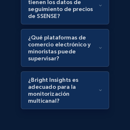
tienen los datos de
keyword
seguimiento de precios
URL, Title, Rating, Reviews, Initial price, Final
de SSENSE?
price, Currency, Stock, and more.
991+
165+
Comenzar ahora
¿Qué plataformas de
comercio electrónico y
minoristas puede
supervisar?
Lazada - Products - Discover products by
category URL or brand URL
URL, Title, Rating, Reviews, Initial price, Final
¿Bright Insights es
price, Currency, Stock, and more.
adecuado para la
monitorización
multicanal?
991+
165+
Comenzar ahora
Lazada - Products - Discover products by