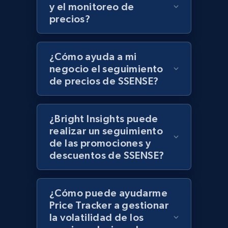
UPC
y el monitoreo de
precios?
URL, Product id, Title, Product description,
Rating, Reviews count, Initial price, Discount,
and more.
¿Cómo ayuda a mi
negocio el seguimiento
1.3K+
175+
Comenzar ahora
de precios de SSENSE?
¿Bright Insights puede
Zara - Products
realizar un seguimiento
Category id, Product id, Product name, Price,
de las promociones y
Currency, Colour code, Colour, Description, and
descuentos de SSENSE?
more.
1.2K+
208+
Comenzar ahora
¿Cómo puede ayudarme
Price Tracker a gestionar
la volatilidad de los