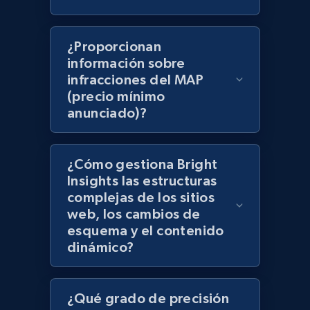
products using specified keywords
URL, Product id, Title, Images, Final price,
¿Proporcionan
Currency, Discount, Initial price, and more.
información sobre
infracciones del MAP
1.1K+
149+
Comenzar ahora
(precio mínimo
anunciado)?
Lazada - Products
¿Cómo gestiona Bright
URL, Title, Rating, Reviews, Initial price, Final
Insights las estructuras
price, Currency, Stock, and more.
complejas de los sitios
web, los cambios de
esquema y el contenido
991+
165+
Comenzar ahora
dinámico?
¿Qué grado de precisión
Lazada - Products - Discover products by