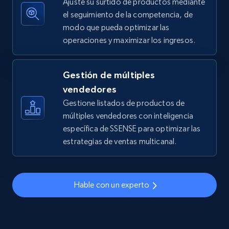
Ajuste su surtido de productos mediante
el seguimiento de la competencia, de
modo que pueda optimizar las
operaciones y maximizar los ingresos.
TikTok Shop - discover records by shop url
URL, Title, Available, Description, Currency, Initial
price, Final price, Discount percent, and more.
Gestión de múltiples
vendedores
5.4K+
668+
Comenzar ahora
Gestione listados de productos de
múltiples vendedores con inteligencia
específica de SSENSE para optimizar las
estrategias de ventas multicanal.
Amazon sellers info
Seller id, URL, Seller name, Description, Detailed
info, Stars, Feedbacks, Return policy, and more.
Hable con un experto
2.5K+
378+
Comenzar ahora