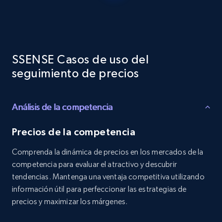
Reviews count shop, Reviews count item, Initial
price, and more.
1.9K+
323+
Comenzar ahora
SSENSE Casos de uso del
seguimiento de precios
Etsy - Collects data from shop's URL
Análisis de la competencia
URL, Product id, Listing inventory id, Title, Rating,
Reviews count shop, Reviews count item, Initial
price, and more.
Precios de la competencia
Comprenda la dinámica de precios en los mercados de la
1.9K+
323+
Comenzar ahora
competencia para evaluar el atractivo y descubrir
tendencias. Mantenga una ventaja competitiva utilizando
información útil para perfeccionar las estrategias de
precios y maximizar los márgenes.
Amazon products search
Asin, URL, Name, Sponsored, Initial price, Final