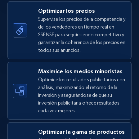
5.4K+
668+
Comenzar ahora
Optimizar los precios
Supervise los precios de la competencia y
de los vendedores en tiempo real en
TikTok Shop - category
SSENSE para seguir siendo competitivo y
URL, Title, Available, Description, Currency, Initial
garantizar la coherencia de los precios en
price, Final price, Discount percent, and more.
todos sus anuncios.
5.4K+
668+
Comenzar ahora
Maximice los medios minoristas
Optimice los resultados publicitarios con
análisis, maximizando el retorno de la
inversión y asegurándose de que su
TikTok Shop - Collect TikTok shop products
inversión publicitaria ofrece resultados
by keywords search
cada vez mejores.
URL, Title, Available, Description, Currency, Initial
price, Final price, Discount percent, and more.
Optimizar la gama de productos
5.4K+
668+
Comenzar ahora