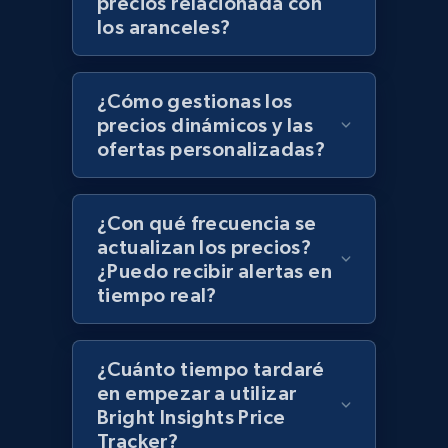
precios relacionada con
Zara - Products - discovery by category url
los aranceles?
Category id, Product id, Product name, Price,
Currency, Colour code, Colour, Description, and
more.
¿Cómo gestionas los
precios dinámicos y las
1.2K+
208+
Comenzar ahora
ofertas personalizadas?
¿Con qué frecuencia se
Best Buy products
actualizan los precios?
URL, Product id, Title, Images, Final price,
¿Puedo recibir alertas en
Currency, Discount, Initial price, and more.
tiempo real?
1.1K+
149+
Comenzar ahora
¿Cuánto tiempo tardaré
en empezar a utilizar
Bright Insights Price
Tracker?
Best Buy products - Collect data on