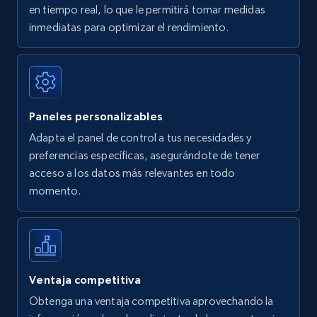
en tiempo real, lo que le permitirá tomar medidas
Amazon Reviews
inmediatas para optimizar el rendimiento.
URL, Product name, Product rating, Product
rating object, Product rating max, Rating,
Author name, Asin, and more.
Paneles personalizables
7.4K+
872+
Comenzar ahora
Adapta el panel de control a tus necesidades y
preferencias específicas, asegurándote de tener
acceso a los datos más relevantes en todo
Walmart - products
momento.
URL, Final price, Sku, Currency, Gtin,
Specifications, Image urls, Top reviews, and
more.
5.6K+
876+
Comenzar ahora
Ventaja competitiva
Obtenga una ventaja competitiva aprovechando la