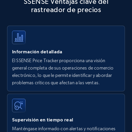
SSENSE Ventajas clave del
specific keywords
rastreador de precios
Title, Seller name, Brand, Description, Initial
price, Currency, Availability, Reviews count, and
more.
35.3K+
5.7K+
Comenzar ahora
Información detallada
El SSENSE Price Tracker proporciona una visión
Amazon products - find products by using
general completa de sus operaciones de comercio
upc numbers
electrónico, lo que le permite identificar y abordar
problemas críticos que afectan a las ventas.
Title, Seller name, Brand, Description, Initial
price, Currency, Availability, Reviews count, and
more.
35.3K+
5.7K+
Comenzar ahora
Supervisión en tiempo real
Manténgase informado con alertas y notificaciones