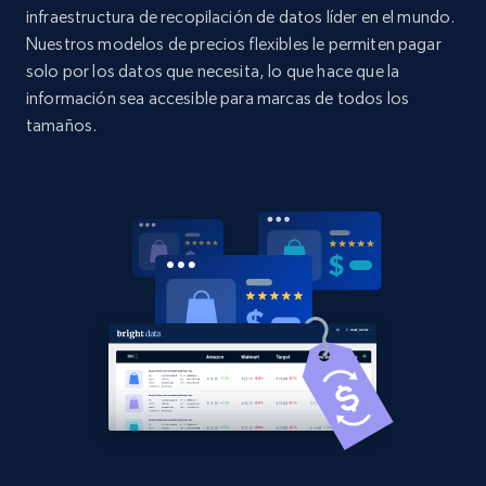
URL, Domain, Country code, Model number,
infraestructura de recopilación de datos líder en el mundo.
Sku, Product id, Product name, Manufacturer,
Nuestros modelos de precios flexibles le permiten pagar
and more.
solo por los datos que necesita, lo que hace que la
información sea accesible para marcas de todos los
2.1K+
355+
Comenzar ahora
tamaños.
Home Depot US - Discovery products by
specific category URL
URL, Domain, Country code, Model number,
Sku, Product id, Product name, Manufacturer,
and more.
2.1K+
355+
Comenzar ahora