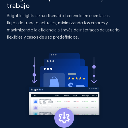
more.
trabajo
Bright Insights se ha diseñado teniendo en cuenta sus
2.1K+
375+
Comenzar ahora
flujos de trabajo actuales, minimizando los errores y
maximizando la eficiencia a través de interfaces de usuario
flexibles y casos de uso predefinidos.
Etsy
URL, Product id, Listing inventory id, Title, Rating,
Reviews count shop, Reviews count item, Initial
price, and more.
1.9K+
323+
Comenzar ahora
Etsy - Collect data on products using
specified keywords
URL, Product id, Listing inventory id, Title, Rating,