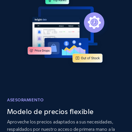
and more.
2.1K+
355+
Comenzar ahora
Home Depot US - Discover products by
specified URL
URL, Domain, Country code, Model number,
Sku, Product id, Product name, Manufacturer,
and more.
2.1K+
355+
Comenzar ahora
ASESORAMIENTO
Modelo de precios flexible
Home Depot US - Discover products by
Aproveche los precios adaptados a sus necesidades,
specified UPC
respaldados por nuestro acceso de primera mano a la