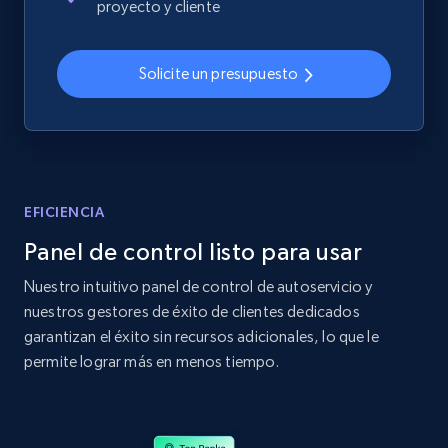
proyecto y cliente
2.4K+
200+
Comenzar ahora
Solicite un presupuesto
Home Depot US
URL, Domain, Country code, Model number,
Sku, Product id, Product name, Manufacturer,
and more.
EFICIENCIA
Panel de control listo para usar
2.1K+
355+
Comenzar ahora
Nuestro intuitivo panel de control de autoservicio y
nuestros gestores de éxito de clientes dedicados
garantizan el éxito sin recursos adicionales, lo que le
Home Depot US - Gather data on products
permite lograr más en menos tiempo.
using specified keywords
URL, Domain, Country code, Model number,
Sku, Product id, Product name, Manufacturer,