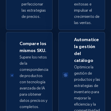
perfeccionar
exitosas e
las estrategias
impulsar el
de precios.
crecimiento de
eBay - Collect products from shops on eBay
las ventas.
URL, Product id, Title, Seller name, Seller rating,
Seller reviews, Breadcrumbs, Root category, and
Automatice
more.
Compare los
la gestión
mismos SKU.
del
2.5K+
359+
Comenzar ahora
Supere los retos
catálogo
de la
Optimice la
correspondencia
gestión de
de productos
eBay - Collect records by category
productos y las
con tecnología
URL, Product id, Title, Seller name, Seller rating,
estrategias de
avanzada de IA
Seller reviews, Breadcrumbs, Root category, and
inventario para
para obtener
more.
mejorar la
datos precisos y
eficiencia y la
completos.
2.5K+
359+
Comenzar ahora
competitividad.