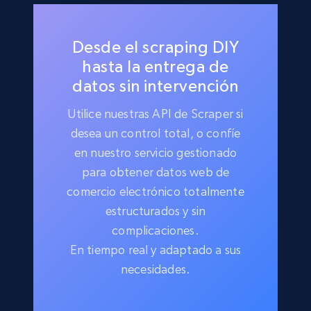
Desde el scraping DIY
hasta la entrega de
datos sin intervención
Utilice nuestras API de Scraper si
desea un control total, o confíe
en nuestro servicio gestionado
para obtener datos web de
comercio electrónico totalmente
estructurados y sin
complicaciones.
En tiempo real y adaptado a sus
necesidades.