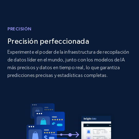
Amazon products global dataset
Title, Seller name, Brand, Description, Initial
price, Currency, Availability, Reviews count, and
more.
PRECISIÓN
Precisión perfeccionada
2.1K+
375+
Comenzar ahora
Experimente el poder de la infraestructura de recopilación
de datos líder en el mundo, junto con los modelos de IA
más precisos y datos en tiempo real, lo que garantiza
Amazon products global dataset - Collects
predicciones precisas y estadísticas completas.
products by specific category URL
Title, Seller name, Brand, Description, Initial
price, Currency, Availability, Reviews count, and
more.
2.1K+
375+
Comenzar ahora