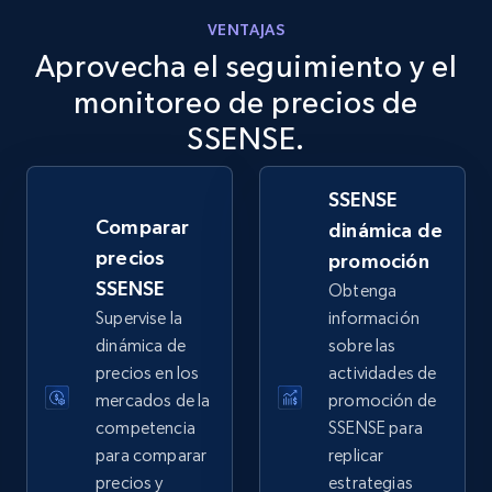
VENTAJAS
Aprovecha el seguimiento y el
eBay
URL, Product id, Title, Seller name, Seller rating,
monitoreo de precios de
Seller reviews, Breadcrumbs, Root category, and
SSENSE.
more.
SSENSE
2.5K+
359+
Comenzar ahora
Comparar
dinámica de
precios
promoción
SSENSE
Obtenga
eBay - Gather data on products using
Supervise la
información
specified keywords
dinámica de
sobre las
URL, Product id, Title, Seller name, Seller rating,
precios en los
actividades de
Seller reviews, Breadcrumbs, Root category, and
mercados de la
promoción de
more.
competencia
SSENSE para
para comparar
replicar
2.5K+
359+
Comenzar ahora
precios y
estrategias