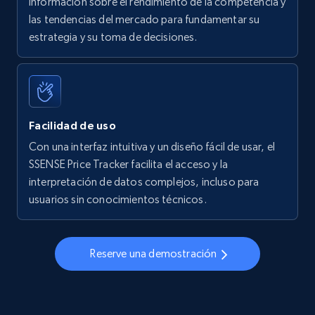
información sobre el rendimiento de la competencia y
las tendencias del mercado para fundamentar su
Walmart - products - Find new products by
estrategia y su toma de decisiones.
using specific category URL
URL, Final price, Sku, Currency, Gtin,
Specifications, Image urls, Top reviews, and
more.
Facilidad de uso
5.6K+
876+
Comenzar ahora
Con una interfaz intuitiva y un diseño fácil de usar, el
SSENSE Price Tracker facilita el acceso y la
interpretación de datos complejos, incluso para
usuarios sin conocimientos técnicos.
Walmart - products - Collects products by
specific keywords
URL, Final price, Sku, Currency, Gtin,
Reserve una demostración
Specifications, Image urls, Top reviews, and
more.
5.6K+
876+
Comenzar ahora