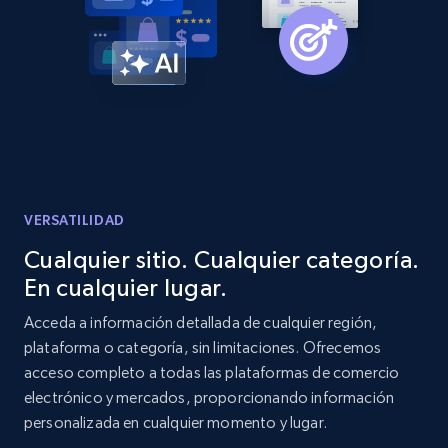
Amazon products global dataset -
Collecting products by keyword search
Title, Seller name, Brand, Description, Initial
price, Currency, Availability, Reviews count, and
more.
2.1K+
375+
Comenzar ahora
VERSATILIDAD
Cualquier sitio. Cualquier categoría.
En cualquier lugar.
Amazon products global dataset - Collects
products by best sellers category URL
Acceda a información detallada de cualquier región,
plataforma o categoría, sin limitaciones. Ofrecemos
Title, Seller name, Brand, Description, Initial
acceso completo a todas las plataformas de comercio
price, Currency, Availability, Reviews count, and
more.
electrónico y mercados, proporcionando información
personalizada en cualquier momento y lugar.