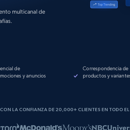
Proxies de
collected
Comienza desde
esde
$0.9/IP
datacenter
B
iento multicanal de
fías.
esde
Proxies de ISP
de
Más de 1,300,000+ proxies residenciales
estáticos totalmente compatibles
ra
encial de
Correspondencia de
mociones y anuncios
productos y variante
CON LA CONFIANZA DE 20,000+ CLIENTES EN TODO E