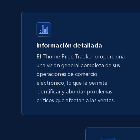
products by using sku numbers
URL, Final price, Sku, Currency, Gtin,
Specifications, Image urls, Top reviews, and
more.
Información detallada
5.6K+
875+
Comenzar ahora
El Thorne Price Tracker proporciona
una visión general completa de sus
operaciones de comercio
TikTok Shop - Collect TikTok shop
electrónico, lo que le permite
products by keywords search
identificar y abordar problemas
URL, Title, Available, Description, Currency, Initial
críticos que afectan a las ventas.
price, Final price, Discount percent, and more.
5.4K+
668+
Comenzar ahora