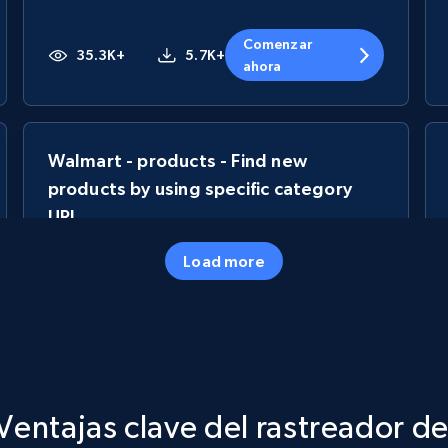
Comenzar
35.3K+
5.7K+
ahora
Walmart - products - Find new
products by using specific category
URL
URL, Final price, Sku, Currency, Gtin,
Load more
Specifications, Image urls, Top reviews, and
more.
5.6K+
875+
Comenzar ahora
Ventajas clave del rastreador de
TikTok Shop