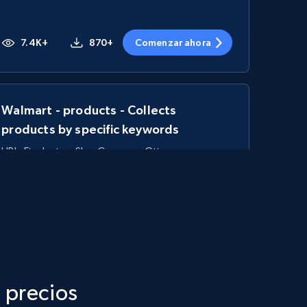
7.4K+
870+
Comenzar ahora
Walmart - products - Collects
products by specific keywords
URL, Final price, Sku, Currency, Gtin,
Specifications, Image urls, Top reviews, and
more.
5.6K+
875+
Comenzar ahora
 precios
TikTok Shop - category