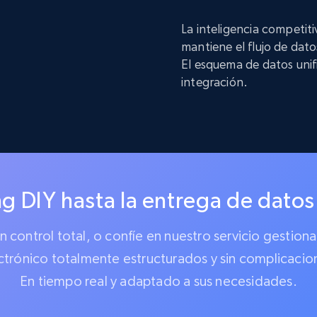
La inteligencia competit
mantiene el flujo de dat
El esquema de datos unif
integración.
g DIY hasta la entrega de datos
 un control total, o confíe en nuestro servicio gest
ctrónico totalmente estructurados y sin complicacio
En tiempo real y adaptado a sus necesidades.