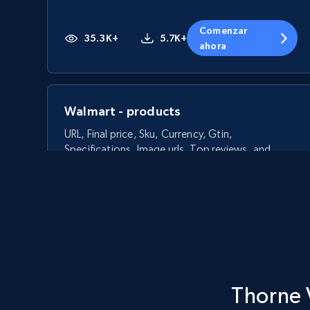
Comenzar
35.3K+
5.7K+
ahora
Walmart - products
URL, Final price, Sku, Currency, Gtin,
Specifications, Image urls, Top reviews, and
more.
5.6K+
875+
Comenzar ahora
Thorne 
Walmart - products - Discover