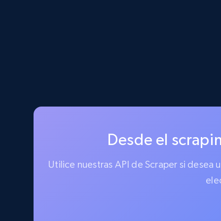
Desde el scrapin
Utilice nuestras API de Scraper si desea
ele