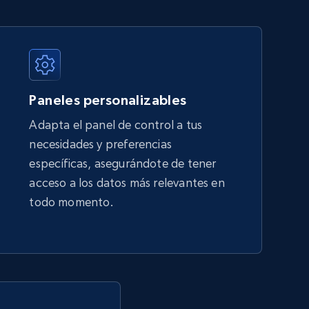
URL, Title, Available, Description, Currency, Initial
price, Final price, Discount percent, and more.
Paneles personalizables
5.4K+
668+
Comenzar ahora
Adapta el panel de control a tus
necesidades y preferencias
específicas, asegurándote de tener
Amazon sellers info
acceso a los datos más relevantes en
Seller id, URL, Seller name, Description, Detailed
todo momento.
info, Stars, Feedbacks, Return policy, and more.
2.5K+
378+
Comenzar ahora