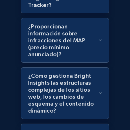
Tracker?
products using specified keywords
URL, Product id, Title, Images, Final price,
Currency, Discount, Initial price, and more.
¿Proporcionan
información sobre
1.1K+
149+
Comenzar ahora
infracciones del MAP
(precio mínimo
anunciado)?
Lowes.com
URL, Domain, Marketplace pn, Sku, Other pn,
¿Cómo gestiona Bright
Model number, Gtin ean pn, Product name, and
Insights las estructuras
more.
complejas de los sitios
web, los cambios de
esquema y el contenido
991+
162+
Comenzar ahora
dinámico?