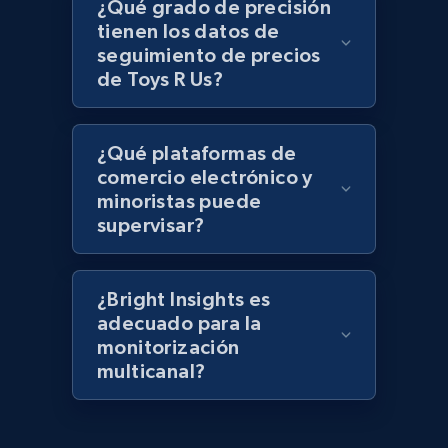
Lowes.com - Gather data on products using
¿Qué grado de precisión
specified keywords
tienen los datos de
seguimiento de precios
URL, Domain, Marketplace pn, Sku, Other pn,
de Toys R Us?
Model number, Gtin ean pn, Product name, and
more.
¿Qué plataformas de
991+
162+
Comenzar ahora
comercio electrónico y
minoristas puede
supervisar?
Lowes.com - Collect records by category
URL, Domain, Marketplace pn, Sku, Other pn,
¿Bright Insights es
Model number, Gtin ean pn, Product name, and
adecuado para la
more.
monitorización
multicanal?
991+
162+
Comenzar ahora