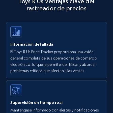
Toys R Us Ventajas clave del
specific keywords
rastreador de precios
Title, Seller name, Brand, Description, Initial
price, Currency, Availability, Reviews count, and
more.
35.2K+
5.7K+
Comenzar ahora
Información detallada
El Toys R Us Price Tracker proporciona una visión
Amazon products - find products by using
general completa de sus operaciones de comercio
upc numbers
electrónico, lo que le permite identificar y abordar
problemas críticos que afectan a las ventas.
Title, Seller name, Brand, Description, Initial
price, Currency, Availability, Reviews count, and
more.
35.2K+
5.7K+
Comenzar ahora
Supervisión en tiempo real
Manténgase informado con alertas y notificaciones