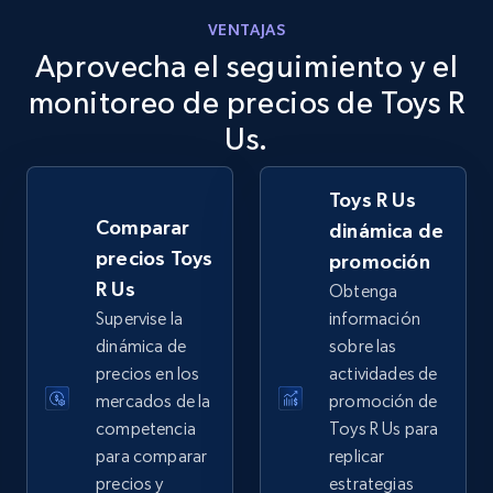
VENTAJAS
Aprovecha el seguimiento y el
eBay
URL, Product id, Title, Seller name, Seller rating,
monitoreo de precios de Toys R
Seller reviews, Breadcrumbs, Root category, and
Us.
more.
Toys R Us
2.5K+
359+
Comenzar ahora
Comparar
dinámica de
precios Toys
promoción
R Us
Obtenga
eBay - Gather data on products using
Supervise la
información
specified keywords
dinámica de
sobre las
URL, Product id, Title, Seller name, Seller rating,
precios en los
actividades de
Seller reviews, Breadcrumbs, Root category, and
mercados de la
promoción de
more.
competencia
Toys R Us para
para comparar
replicar
2.5K+
359+
Comenzar ahora
precios y
estrategias