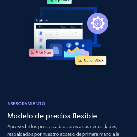
more.
2.1K+
375+
Comenzar ahora
Amazon products global dataset -
Collecting products by keyword search
Title, Seller name, Brand, Description, Initial
price, Currency, Availability, Reviews count, and
more.
2.1K+
375+
Comenzar ahora
ASESORAMIENTO
Modelo de precios flexible
Amazon products global dataset - Collects
Aproveche los precios adaptados a sus necesidades,
products by best sellers category URL
respaldados por nuestro acceso de primera mano a la