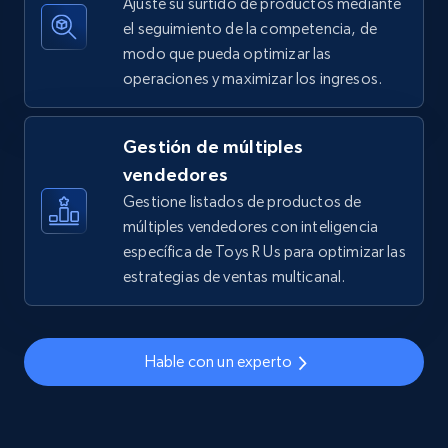
Ajuste su surtido de productos mediante
el seguimiento de la competencia, de
modo que pueda optimizar las
operaciones y maximizar los ingresos.
TikTok Shop - discover records by shop url
URL, Title, Available, Description, Currency, Initial
price, Final price, Discount percent, and more.
Gestión de múltiples
vendedores
5.4K+
667+
Comenzar ahora
Gestione listados de productos de
múltiples vendedores con inteligencia
específica de Toys R Us para optimizar las
estrategias de ventas multicanal.
Amazon sellers info
Seller id, URL, Seller name, Description, Detailed
info, Stars, Feedbacks, Return policy, and more.
Hable con un experto
2.5K+
378+
Comenzar ahora