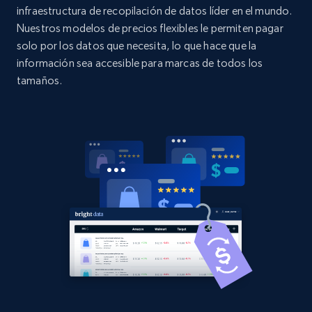
Title, Seller name, Brand, Description, Initial
infraestructura de recopilación de datos líder en el mundo.
price, Currency, Availability, Reviews count, and
Nuestros modelos de precios flexibles le permiten pagar
more.
solo por los datos que necesita, lo que hace que la
información sea accesible para marcas de todos los
2.1K+
375+
Comenzar ahora
tamaños.
Amazon products global dataset - Collect
Amazon products by seller URL
Title, Seller name, Brand, Description, Initial
price, Currency, Availability, Reviews count, and
more.
2.1K+
375+
Comenzar ahora