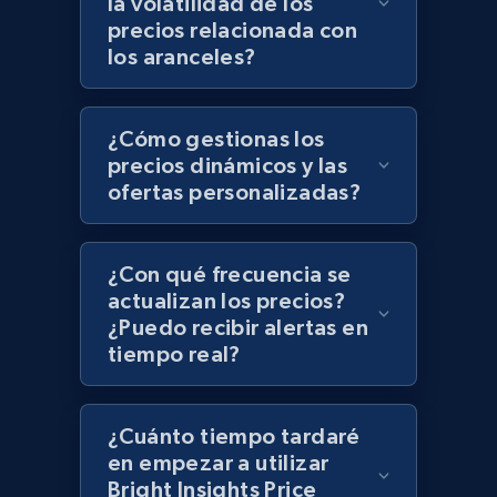
la volatilidad de los
Zara - Products - discovery by category url
precios relacionada con
Category id, Product id, Product name, Price,
los aranceles?
Currency, Colour code, Colour, Description, and
more.
¿Cómo gestionas los
1.2K+
208+
Comenzar ahora
precios dinámicos y las
ofertas personalizadas?
Best Buy products
¿Con qué frecuencia se
URL, Product id, Title, Images, Final price,
actualizan los precios?
Currency, Discount, Initial price, and more.
¿Puedo recibir alertas en
tiempo real?
1.1K+
149+
Comenzar ahora
¿Cuánto tiempo tardaré
en empezar a utilizar
Bright Insights Price
Best Buy products - Collect data on