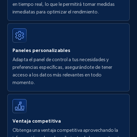
en tiempo real, lo que le permitirá tomar medidas
Amazon Reviews
inmediatas para optimizar el rendimiento.
URL, Product name, Product rating, Product
rating object, Product rating max, Rating,
Author name, Asin, and more.
Paneles personalizables
7.4K+
870+
Comenzar ahora
Adapta el panel de control a tus necesidades y
preferencias específicas, asegurándote de tener
acceso a los datos más relevantes en todo
Walmart - products
momento.
URL, Final price, Sku, Currency, Gtin,
Specifications, Image urls, Top reviews, and
more.
5.6K+
875+
Comenzar ahora
Ventaja competitiva
Obtenga una ventaja competitiva aprovechando la