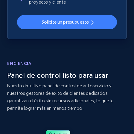
proyecto y cliente
2.4K+
199+
Comenzar ahora
Solicite un presupuesto
Amazon products global dataset
Title, Seller name, Brand, Description, Initial
price, Currency, Availability, Reviews count, and
more.
EFICIENCIA
Panel de control listo para usar
2.1K+
375+
Comenzar ahora
Nuestro intuitivo panel de control de autoservicio y
nuestros gestores de éxito de clientes dedicados
garantizan el éxito sin recursos adicionales, lo que le
Amazon products global dataset - Collects
permite lograr más en menos tiempo.
products by specific category URL
Title, Seller name, Brand, Description, Initial
price, Currency, Availability, Reviews count, and