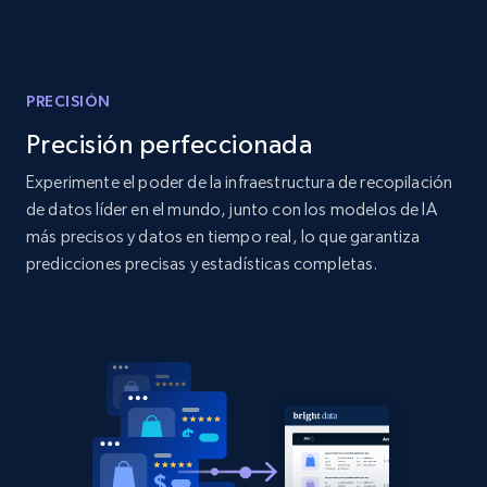
Amazon products global dataset - Collect
products from Brands URLs
Title, Seller name, Brand, Description, Initial
price, Currency, Availability, Reviews count, and
PRECISIÓN
more.
Precisión perfeccionada
Experimente el poder de la infraestructura de recopilación
2.1K+
375+
Comenzar ahora
de datos líder en el mundo, junto con los modelos de IA
más precisos y datos en tiempo real, lo que garantiza
predicciones precisas y estadísticas completas.
Home Depot US
URL, Domain, Country code, Model number,
Sku, Product id, Product name, Manufacturer,
and more.
2.1K+
353+
Comenzar ahora