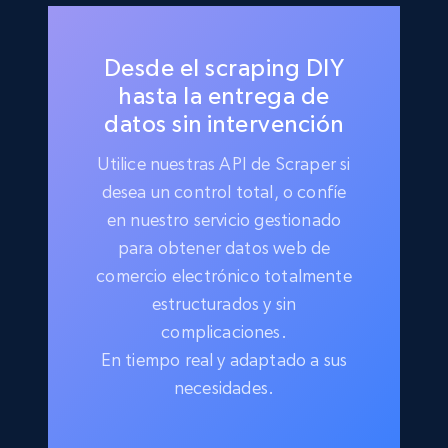
Desde el scraping DIY
hasta la entrega de
datos sin intervención
Utilice nuestras API de Scraper si
desea un control total, o confíe
en nuestro servicio gestionado
para obtener datos web de
comercio electrónico totalmente
estructurados y sin
complicaciones.
En tiempo real y adaptado a sus
necesidades.