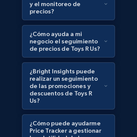
UPC
y el monitoreo de
precios?
URL, Product id, Title, Product description,
Rating, Reviews count, Initial price, Discount,
and more.
¿Cómo ayuda a mi
negocio el seguimiento
1.3K+
175+
Comenzar ahora
de precios de Toys R Us?
¿Bright Insights puede
Zara - Products
realizar un seguimiento
Category id, Product id, Product name, Price,
de las promociones y
Currency, Colour code, Colour, Description, and
descuentos de Toys R
more.
Us?
1.2K+
208+
Comenzar ahora
¿Cómo puede ayudarme
Price Tracker a gestionar