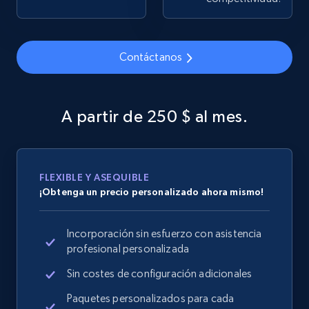
Contáctanos
Google Shopping
URL, Product id, Title, Product description,
Rating, Reviews count, Images, Variations, and
A partir de 250 $ al mes.
more.
2.4K+
199+
Comenzar ahora
FLEXIBLE Y ASEQUIBLE
¡Obtenga un precio personalizado ahora mismo!
Google Shopping - collects products from
Incorporación sin esfuerzo con asistencia
web using keywords
profesional personalizada
URL, Product id, Title, Product description,
Rating, Reviews count, Images, Variations, and
Sin costes de configuración adicionales
more.
Paquetes personalizados para cada