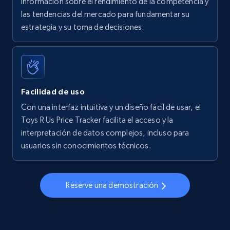
información sobre el rendimiento de la competencia y
las tendencias del mercado para fundamentar su
Walmart - products - Find new products by
estrategia y su toma de decisiones.
using specific category URL
URL, Final price, Sku, Currency, Gtin,
Specifications, Image urls, Top reviews, and
more.
Facilidad de uso
5.6K+
875+
Comenzar ahora
Con una interfaz intuitiva y un diseño fácil de usar, el
Toys R Us Price Tracker facilita el acceso y la
interpretación de datos complejos, incluso para
usuarios sin conocimientos técnicos.
Walmart - products - Collects products by
specific keywords
URL, Final price, Sku, Currency, Gtin,
Reserve una demostración
Specifications, Image urls, Top reviews, and
more.
5.6K+
875+
Comenzar ahora