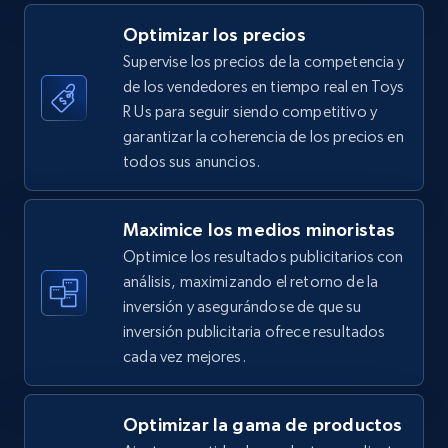
5.4K+
667+
Comenzar ahora
Optimizar los precios
Supervise los precios de la competencia y
de los vendedores en tiempo real en Toys
TikTok Shop - category
R Us para seguir siendo competitivo y
URL, Title, Available, Description, Currency, Initial
garantizar la coherencia de los precios en
price, Final price, Discount percent, and more.
todos sus anuncios.
5.4K+
667+
Comenzar ahora
Maximice los medios minoristas
Optimice los resultados publicitarios con
análisis, maximizando el retorno de la
inversión y asegurándose de que su
TikTok Shop - Collect TikTok shop products
inversión publicitaria ofrece resultados
by keywords search
cada vez mejores.
URL, Title, Available, Description, Currency, Initial
price, Final price, Discount percent, and more.
Optimizar la gama de productos
5.4K+
667+
Comenzar ahora