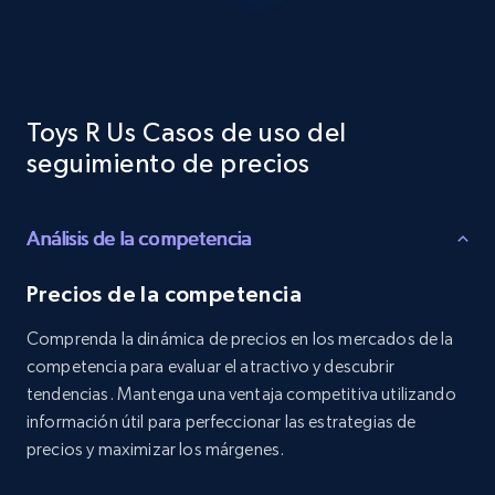
Reviews count shop, Reviews count item, Initial
price, and more.
1.9K+
322+
Comenzar ahora
Toys R Us Casos de uso del
seguimiento de precios
Etsy - Collects data from shop's URL
Análisis de la competencia
URL, Product id, Listing inventory id, Title, Rating,
Reviews count shop, Reviews count item, Initial
price, and more.
Precios de la competencia
Comprenda la dinámica de precios en los mercados de la
1.9K+
322+
Comenzar ahora
competencia para evaluar el atractivo y descubrir
tendencias. Mantenga una ventaja competitiva utilizando
información útil para perfeccionar las estrategias de
precios y maximizar los márgenes.
Amazon products search
Asin, URL, Name, Sponsored, Initial price, Final