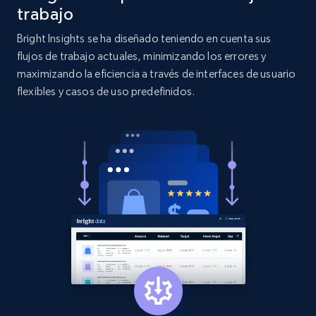
and more.
trabajo
Bright Insights se ha diseñado teniendo en cuenta sus
2.1K+
353+
Comenzar ahora
flujos de trabajo actuales, minimizando los errores y
maximizando la eficiencia a través de interfaces de usuario
flexibles y casos de uso predefinidos.
Etsy
URL, Product id, Listing inventory id, Title, Rating,
Reviews count shop, Reviews count item, Initial
price, and more.
1.9K+
322+
Comenzar ahora
Etsy - Collect data on products using
specified keywords
URL, Product id, Listing inventory id, Title, Rating,