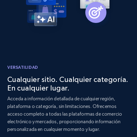
Home Depot US - Gather data on products
using specified keywords
URL, Domain, Country code, Model number,
Sku, Product id, Product name, Manufacturer,
and more.
2.1K+
353+
Comenzar ahora
VERSATILIDAD
Cualquier sitio. Cualquier categoría.
En cualquier lugar.
Home Depot US - Discover products by
specified URL
Acceda a información detallada de cualquier región,
plataforma o categoría, sin limitaciones. Ofrecemos
URL, Domain, Country code, Model number,
acceso completo a todas las plataformas de comercio
Sku, Product id, Product name, Manufacturer,
and more.
electrónico y mercados, proporcionando información
personalizada en cualquier momento y lugar.