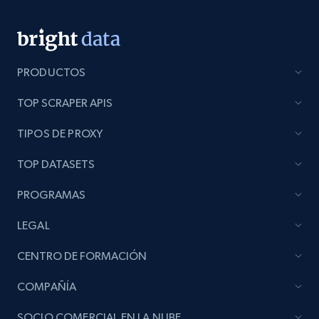
Lazada - Products
URL, Title, Rating, Reviews, Initial price, Final
price, Currency, Stock, and more.
PRODUCTOS
TOP SCRAPER APIS
988+
160+
Comenzar ahora
TIPOS DE PROXY
TOP DATASETS
Lazada - Products - Discover products by
keyword
PROGRAMAS
URL, Title, Rating, Reviews, Initial price, Final
LEGAL
price, Currency, Stock, and more.
CENTRO DE FORMACIÓN
988+
160+
Comenzar ahora
COMPAÑÍA
SOCIO COMERCIAL EN LA NUBE