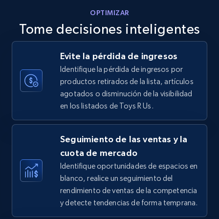
OPTIMIZAR
Tome decisiones inteligentes
Walmart - products - Discover products by
Evite la pérdida de ingresos
using sku numbers
Identifique la pérdida de ingresos por
URL, Final price, Sku, Currency, Gtin,
productos retirados de la lista, artículos
Specifications, Image urls, Top reviews, and
agotados o disminución de la visibilidad
more.
en los listados de Toys R Us.
5.6K+
875+
Comenzar ahora
Seguimiento de las ventas y la
cuota de mercado
Identifique oportunidades de espacios en
TikTok Shop
blanco, realice un seguimiento del
URL, Title, Available, Description, Currency, Initial
rendimiento de ventas de la competencia
price, Final price, Discount percent, and more.
y detecte tendencias de forma temprana.