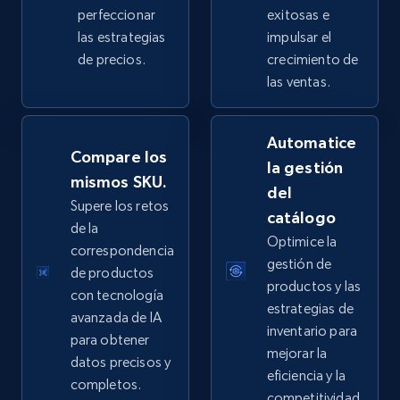
perfeccionar
exitosas e
las estrategias
impulsar el
de precios.
crecimiento de
eBay - Collect products from shops on eBay
las ventas.
URL, Product id, Title, Seller name, Seller rating,
Seller reviews, Breadcrumbs, Root category, and
Automatice
more.
Compare los
la gestión
mismos SKU.
del
2.5K+
359+
Comenzar ahora
Supere los retos
catálogo
de la
Optimice la
correspondencia
gestión de
de productos
eBay - Collect records by category
productos y las
con tecnología
URL, Product id, Title, Seller name, Seller rating,
estrategias de
avanzada de IA
Seller reviews, Breadcrumbs, Root category, and
inventario para
para obtener
more.
mejorar la
datos precisos y
eficiencia y la
completos.
2.5K+
359+
Comenzar ahora
competitividad.