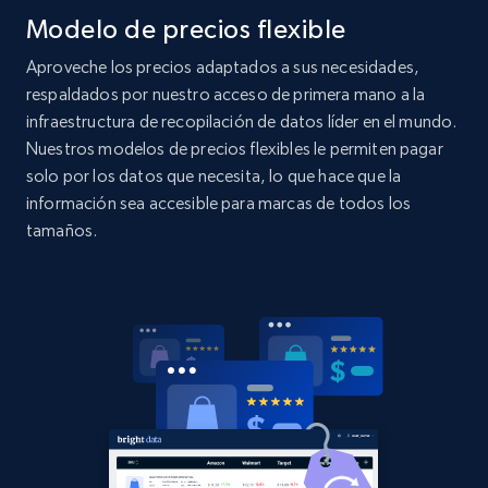
Modelo de precios flexible
specified UPC
URL, Domain, Country code, Model number,
Aproveche los precios adaptados a sus necesidades,
Sku, Product id, Product name, Manufacturer,
respaldados por nuestro acceso de primera mano a la
and more.
infraestructura de recopilación de datos líder en el mundo.
Nuestros modelos de precios flexibles le permiten pagar
2.1K+
355+
Comenzar ahora
solo por los datos que necesita, lo que hace que la
información sea accesible para marcas de todos los
tamaños.
Home Depot US - Discovery products by
specific category URL
URL, Domain, Country code, Model number,
Sku, Product id, Product name, Manufacturer,
and more.
2.1K+
355+
Comenzar ahora