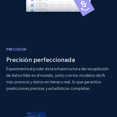
Amazon products global dataset
Title, Seller name, Brand, Description, Initial
price, Currency, Availability, Reviews count, and
more.
2.1K+
375+
Comenzar ahora
PRECISIÓN
Precisión perfeccionada
Experimente el poder de la infraestructura de recopilación
Amazon products global dataset - Collects
de datos líder en el mundo, junto con los modelos de IA
products by specific category URL
más precisos y datos en tiempo real, lo que garantiza
predicciones precisas y estadísticas completas.
Title, Seller name, Brand, Description, Initial
price, Currency, Availability, Reviews count, and
more.
2.1K+
375+
Comenzar ahora