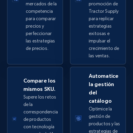
mercados de la
promoción de
2.5K+
359+
Comenzar ahora
competencia
Tractor Supply
para comparar
para replicar
precios y
estrategias
perfeccionar
exitosas e
eBay - Collect products from shops on eBay
las estrategias
impulsar el
URL, Product id, Title, Seller name, Seller rating,
de precios.
crecimiento de
Seller reviews, Breadcrumbs, Root category, and
las ventas.
more.
Automatice
2.5K+
359+
Comenzar ahora
Compare los
la gestión
mismos SKU.
del
Supere los retos
catálogo
de la
eBay - Collect records by category
Optimice la
correspondencia
URL, Product id, Title, Seller name, Seller rating,
gestión de
de productos
Seller reviews, Breadcrumbs, Root category, and
productos y las
con tecnología
more.
estrategias de