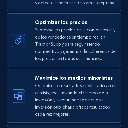
y detecte tendencias de forma temprana.
5.4K+
669+
Comenzar ahora
Optimizar los precios
Supervise los precios de la competencia y
de los vendedores en tiempo real en
TikTok Shop - category
Tractor Supply para seguir siendo
URL, Title, Available, Description, Currency, Initial
competitivo y garantizar la coherencia de
price, Final price, Discount percent, and more.
los precios en todos sus anuncios.
5.4K+
669+
Comenzar ahora
Maximice los medios minoristas
Optimice los resultados publicitarios con
análisis, maximizando el retorno de la
inversión y asegurándose de que su
TikTok Shop - Collect TikTok shop products
inversión publicitaria ofrece resultados
by keywords search
cada vez mejores.
URL, Title, Available, Description, Currency, Initial
price, Final price, Discount percent, and more.