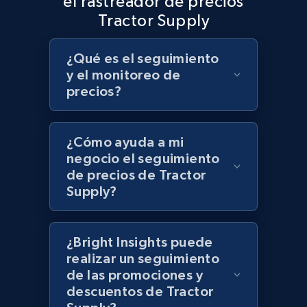
el rastreador de precios
Target - Discover products by specified
Tractor Supply
UPC
URL, Product id, Title, Product description,
¿Qué es el seguimiento
Rating, Reviews count, Initial price, Discount,
y el monitoreo de
and more.
precios?
1.3K+
176+
Comenzar ahora
¿Cómo ayuda a mi
negocio el seguimiento
de precios de Tractor
Zara - Products
Supply?
Category id, Product id, Product name, Price,
Currency, Colour code, Colour, Description, and
more.
¿Bright Insights puede
realizar un seguimiento
de las promociones y
1.2K+
208+
Comenzar ahora
descuentos de Tractor