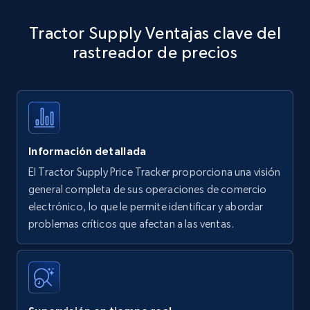
Amazon products - Collects products by
Tractor Supply Ventajas clave del
specific keywords
rastreador de precios
Title, Seller name, Brand, Description, Initial
price, Currency, Availability, Reviews count, and
more.
35.4K+
5.7K+
Comenzar ahora
Información detallada
El Tractor Supply Price Tracker proporciona una visión
Amazon products - find products by using
general completa de sus operaciones de comercio
upc numbers
electrónico, lo que le permite identificar y abordar
problemas críticos que afectan a las ventas.
Title, Seller name, Brand, Description, Initial
price, Currency, Availability, Reviews count, and
more.
35.4K+
5.7K+
Comenzar ahora