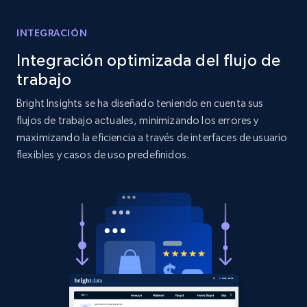
Title, Seller name, Brand, Description, Initial
price, Currency, Availability, Reviews count, and
more.
INTEGRACIÓN
Integración optimizada del flujo de
2.1K+
375+
Comenzar ahora
trabajo
Bright Insights se ha diseñado teniendo en cuenta sus
flujos de trabajo actuales, minimizando los errores y
Etsy
maximizando la eficiencia a través de interfaces de usuario
flexibles y casos de uso predefinidos.
URL, Product id, Listing inventory id, Title, Rating,
Reviews count shop, Reviews count item, Initial
price, and more.
1.9K+
323+
Comenzar ahora
Etsy - Collect data on products using