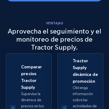
eBay
VENTAJAS
Aprovecha el seguimiento y el
URL, Product id, Title, Seller name, Seller rating,
Seller reviews, Breadcrumbs, Root category, and
monitoreo de precios de
more.
Tractor Supply.
2.5K+
359+
Comenzar ahora
Tractor
Comparar
Supply
precios
dinámica de
eBay - Gather data on products using
Tractor
promoción
specified keywords
Supply
Obtenga
URL, Product id, Title, Seller name, Seller rating,
Supervise la
información
Seller reviews, Breadcrumbs, Root category, and
dinámica de
sobre las
more.
precios en los
actividades de