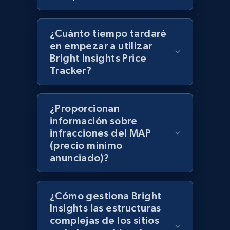
Best Buy products - Collect data on
products using specified keywords
¿Cuánto tiempo tardaré
en empezar a utilizar
URL, Product id, Title, Images, Final price,
Bright Insights Price
Currency, Discount, Initial price, and more.
Tracker?
1.1K+
149+
Comenzar ahora
¿Proporcionan
información sobre
infracciones del MAP
Lazada - Products
(precio mínimo
URL, Title, Rating, Reviews, Initial price, Final
anunciado)?
price, Currency, Stock, and more.
992+
165+
Comenzar ahora
¿Cómo gestiona Bright
Insights las estructuras
complejas de los sitios