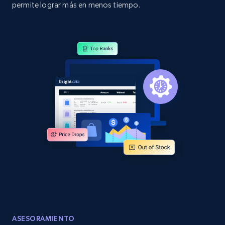
permite lograr más en menos tiempo.
Sku, Product id, Product name, Manufacturer,
and more.
2.1K+
355+
Comenzar ahora
Home Depot US - Discover products by
specified URL
URL, Domain, Country code, Model number,
Sku, Product id, Product name, Manufacturer,
and more.
2.1K+
355+
Comenzar ahora
ASESORAMIENTO
Home Depot US - Discover products by