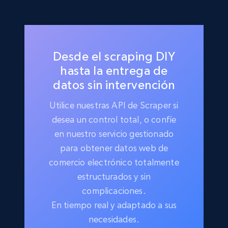
Desde el scraping DIY
hasta la entrega de
datos sin intervención
Utilice nuestras API de Scraper si
desea un control total, o confíe
en nuestro servicio gestionado
para obtener datos web de
comercio electrónico totalmente
estructurados y sin
complicaciones.
En tiempo real y adaptado a sus
necesidades.