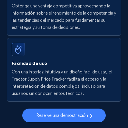
Obtenga una ventaja competitiva aprovechando la
información sobre el rendimiento de la competencia y
las tendencias del mercado para fundamentar su
Walmart - products - Find new products by
estrategia y su toma de decisiones.
using specific category URL
URL, Final price, Sku, Currency, Gtin,
Specifications, Image urls, Top reviews, and
more.
Facilidad de uso
5.6K+
879+
Comenzar ahora
Con una interfaz intuitiva y un diseño fácil de usar, el
Tractor Supply Price Tracker facilita el acceso y la
interpretación de datos complejos, incluso para
usuarios sin conocimientos técnicos.
Walmart - products - Collects products by
specific keywords
URL, Final price, Sku, Currency, Gtin,
Reserve una demostración
Specifications, Image urls, Top reviews, and
more.