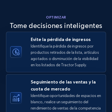
5.6K+
879+
Comenzar ahora
OPTIMIZAR
Tome decisiones inteligentes
Walmart - products - Discover products by
Evite la pérdida de ingresos
using sku numbers
Identifique la pérdida de ingresos por
URL, Final price, Sku, Currency, Gtin,
productos retirados de la lista, artículos
Specifications, Image urls, Top reviews, and
agotados o disminución de la visibilidad
more.
en los listados de Tractor Supply.
5.6K+
879+
Comenzar ahora
Seguimiento de las ventas y la
cuota de mercado
Identifique oportunidades de espacios en
TikTok Shop
blanco, realice un seguimiento del
URL, Title, Available, Description, Currency, Initial
rendimiento de ventas de la competencia
price, Final price, Discount percent, and more.