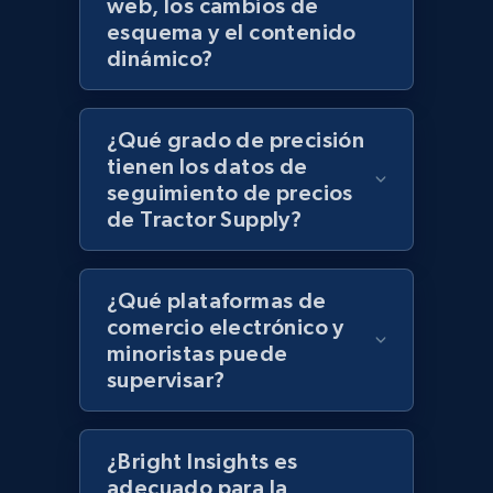
web, los cambios de
Lazada - Products - Discover products by
esquema y el contenido
keyword
dinámico?
URL, Title, Rating, Reviews, Initial price, Final
price, Currency, Stock, and more.
¿Qué grado de precisión
tienen los datos de
992+
165+
Comenzar ahora
seguimiento de precios
de Tractor Supply?
Lazada - Products - Discover products by
¿Qué plataformas de
category URL or brand URL
comercio electrónico y
URL, Title, Rating, Reviews, Initial price, Final
minoristas puede
price, Currency, Stock, and more.
supervisar?
992+
165+
Comenzar ahora
¿Bright Insights es
adecuado para la