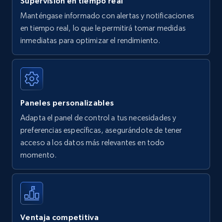
Supervisión en tiempo real
Manténgase informado con alertas y notificaciones
en tiempo real, lo que le permitirá tomar medidas
Amazon Reviews
inmediatas para optimizar el rendimiento.
URL, Product name, Product rating, Product
rating object, Product rating max, Rating,
Author name, Asin, and more.
Paneles personalizables
7.4K+
872+
Comenzar ahora
Adapta el panel de control a tus necesidades y
preferencias específicas, asegurándote de tener
acceso a los datos más relevantes en todo
Walmart - products
momento.
URL, Final price, Sku, Currency, Gtin,
Specifications, Image urls, Top reviews, and
more.
5.6K+
879+
Comenzar ahora
Ventaja competitiva