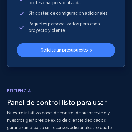
profesional personalizada
more.
Sin costes de configuración adicionales
2.4K+
202+
Comenzar ahora
Paquetes personalizados para cada
proyecto y cliente
Home Depot US
Solicite un presupuesto
URL, Domain, Country code, Model number,
Sku, Product id, Product name, Manufacturer,
and more.
2.1K+
355+
Comenzar ahora
EFICIENCIA
Panel de control listo para usar
Nuestro intuitivo panel de control de autoservicio y
Home Depot US - Gather data on products
nuestros gestores de éxito de clientes dedicados
using specified keywords
garantizan el éxito sin recursos adicionales, lo que le
URL, Domain, Country code, Model number,