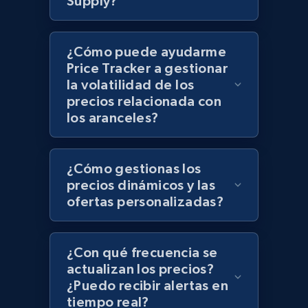
Supply?
Zara - Products - discovery by category url
¿Cómo puede ayudarme
Category id, Product id, Product name, Price,
Price Tracker a gestionar
Currency, Colour code, Colour, Description, and
la volatilidad de los
more.
precios relacionada con
los aranceles?
1.2K+
208+
Comenzar ahora
¿Cómo gestionas los
precios dinámicos y las
Best Buy products
ofertas personalizadas?
URL, Product id, Title, Images, Final price,
Currency, Discount, Initial price, and more.
¿Con qué frecuencia se
actualizan los precios?
1.1K+
149+
Comenzar ahora
¿Puedo recibir alertas en
tiempo real?