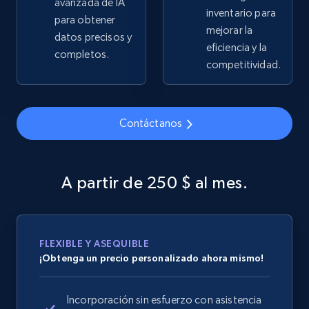
avanzada de IA
inventario para
para obtener
2.5K+
359+
Comenzar ahora
mejorar la
datos precisos y
eficiencia y la
completos.
competitividad.
Google Shopping
URL, Product id, Title, Product description,
Contáctanos
Rating, Reviews count, Images, Variations, and
more.
A partir de 250 $ al mes.
2.4K+
202+
Comenzar ahora
FLEXIBLE Y ASEQUIBLE
Google Shopping - collects products from
¡Obtenga un precio personalizado ahora mismo!
web using keywords
URL, Product id, Title, Product description,
Incorporación sin esfuerzo con asistencia
Rating, Reviews count, Images, Variations, and