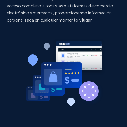
acceso completo a todas las plataformas de comercio
electrónico y mercados, proporcionando información
2.1K+
375+
Comenzar ahora
personalizada en cualquier momento y lugar.
Amazon products global dataset - Collect
Amazon products by seller URL
Title, Seller name, Brand, Description, Initial
price, Currency, Availability, Reviews count, and
more.
2.1K+
375+
Comenzar ahora
Amazon products global dataset - Collect
products from Brands URLs