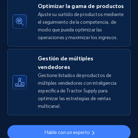
Optimizar la gama de productos
5.4K+
669+
Comenzar ahora
Ajuste su surtido de productos mediante
el seguimiento de la competencia, de
modo que pueda optimizar las
operaciones y maximizar los ingresos.
TikTok Shop - discover records by shop url
URL, Title, Available, Description, Currency, Initial
price, Final price, Discount percent, and more.
Gestión de múltiples
vendedores
5.4K+
669+
Comenzar ahora
Gestione listados de productos de
múltiples vendedores con inteligencia
específica de Tractor Supply para
optimizar las estrategias de ventas
Amazon sellers info
multicanal.
Seller id, URL, Seller name, Description, Detailed
info, Stars, Feedbacks, Return policy, and more.
Hable con un experto
2.5K+
379+
Comenzar ahora