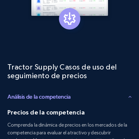
specified keywords
URL, Product id, Listing inventory id, Title, Rating,
Reviews count shop, Reviews count item, Initial
price, and more.
1.9K+
323+
Comenzar ahora
Tractor Supply Casos de uso del
Etsy - Collects data from shop's URL
seguimiento de precios
URL, Product id, Listing inventory id, Title, Rating,
Reviews count shop, Reviews count item, Initial
price, and more.
Análisis de la competencia
Precios de la competencia
1.9K+
323+
Comenzar ahora
Comprenda la dinámica de precios en los mercados de la
competencia para evaluar el atractivo y descubrir