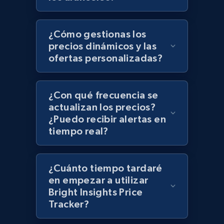
Zara - Products - discovery by category url
Category id, Product id, Product name, Price,
Currency, Colour code, Colour, Description, and
¿Cómo gestionas los
more.
precios dinámicos y las
ofertas personalizadas?
1.2K+
208+
Comenzar ahora
¿Con qué frecuencia se
actualizan los precios?
¿Puedo recibir alertas en
Best Buy products
tiempo real?
URL, Product id, Title, Images, Final price,
Currency, Discount, Initial price, and more.
¿Cuánto tiempo tardaré
1.1K+
149+
Comenzar ahora
en empezar a utilizar
Bright Insights Price
Tracker?
Best Buy products - Collect data on