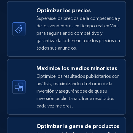
5.4K+
668+
Comenzar ahora
Optimizar los precios
Supervise los precios de la competencia y
de los vendedores en tiempo real en Vans
TikTok Shop - category
para seguir siendo competitivo y
URL, Title, Available, Description, Currency, Initial
garantizar la coherencia de los precios en
price, Final price, Discount percent, and more.
todos sus anuncios.
5.4K+
668+
Comenzar ahora
Maximice los medios minoristas
Optimice los resultados publicitarios con
análisis, maximizando el retorno de la
inversión y asegurándose de que su
TikTok Shop - Collect TikTok shop products
inversión publicitaria ofrece resultados
by keywords search
cada vez mejores.
URL, Title, Available, Description, Currency, Initial
price, Final price, Discount percent, and more.
Optimizar la gama de productos
5.4K+
668+
Comenzar ahora