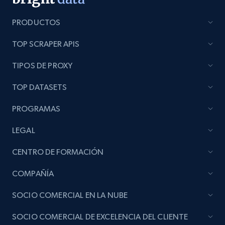
seller URL
PRODUCTOS
URL, Title, Rating, Reviews, Initial price, Final
price, Currency, Stock, and more.
TOP SCRAPER APIS
991+
165+
Comenzar ahora
TIPOS DE PROXY
TOP DATASETS
PROGRAMAS
Lazada - Products - Discover products by
brand URL
LEGAL
URL, Title, Rating, Reviews, Initial price, Final
CENTRO DE FORMACIÓN
price, Currency, Stock, and more.
COMPAÑÍA
991+
165+
Comenzar ahora
SOCIO COMERCIAL EN LA NUBE
SOCIO COMERCIAL DE EXCELENCIA DEL CLIENTE