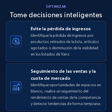
OPTIMIZAR
Tome decisiones inteligentes
Walmart - products - Discover products by
Evite la pérdida de ingresos
using sku numbers
Identifique la pérdida de ingresos por
URL, Final price, Sku, Currency, Gtin,
productos retirados de la lista, artículos
Specifications, Image urls, Top reviews, and
agotados o disminución de la visibilidad
more.
en los listados de Vans.
5.6K+
875+
Comenzar ahora
Seguimiento de las ventas y la
cuota de mercado
Identifique oportunidades de espacios en
TikTok Shop
blanco, realice un seguimiento del
URL, Title, Available, Description, Currency, Initial
rendimiento de ventas de la competencia
price, Final price, Discount percent, and more.
y detecte tendencias de forma temprana.