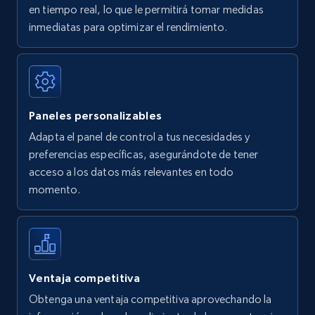
en tiempo real, lo que le permitirá tomar medidas
Amazon Reviews
inmediatas para optimizar el rendimiento.
URL, Product name, Product rating, Product
rating object, Product rating max, Rating,
Author name, Asin, and more.
Paneles personalizables
7.4K+
870+
Comenzar ahora
Adapta el panel de control a tus necesidades y
preferencias específicas, asegurándote de tener
acceso a los datos más relevantes en todo
Walmart - products
momento.
URL, Final price, Sku, Currency, Gtin,
Specifications, Image urls, Top reviews, and
more.
5.6K+
875+
Comenzar ahora
Ventaja competitiva
Obtenga una ventaja competitiva aprovechando la