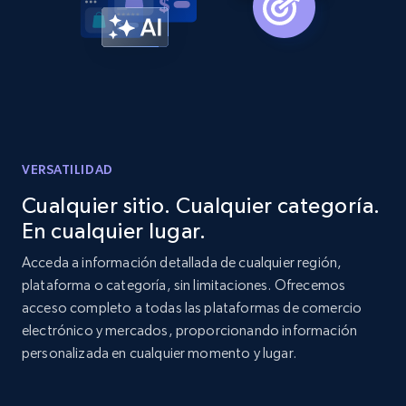
Amazon products global dataset -
Collecting products by keyword search
Title, Seller name, Brand, Description, Initial
price, Currency, Availability, Reviews count, and
more.
VERSATILIDAD
2.1K+
375+
Comenzar ahora
Cualquier sitio. Cualquier categoría.
En cualquier lugar.
Acceda a información detallada de cualquier región,
Amazon products global dataset - Collects
plataforma o categoría, sin limitaciones. Ofrecemos
products by best sellers category URL
acceso completo a todas las plataformas de comercio
Title, Seller name, Brand, Description, Initial
electrónico y mercados, proporcionando información
price, Currency, Availability, Reviews count, and
personalizada en cualquier momento y lugar.
more.