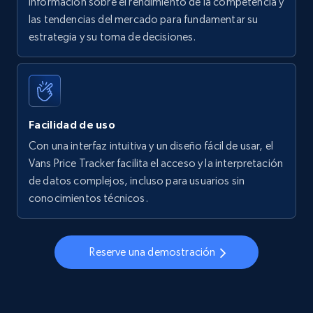
información sobre el rendimiento de la competencia y
las tendencias del mercado para fundamentar su
Walmart - products - Find new products by
estrategia y su toma de decisiones.
using specific category URL
URL, Final price, Sku, Currency, Gtin,
Specifications, Image urls, Top reviews, and
more.
Facilidad de uso
5.6K+
875+
Comenzar ahora
Con una interfaz intuitiva y un diseño fácil de usar, el
Vans Price Tracker facilita el acceso y la interpretación
de datos complejos, incluso para usuarios sin
conocimientos técnicos.
Walmart - products - Collects products by
specific keywords
URL, Final price, Sku, Currency, Gtin,
Reserve una demostración
Specifications, Image urls, Top reviews, and
more.
5.6K+
875+
Comenzar ahora