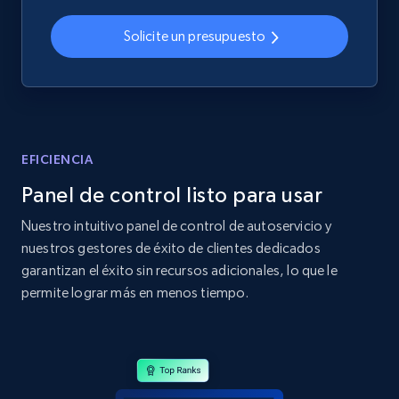
2.4K+
200+
Comenzar ahora
Solicite un presupuesto
Home Depot US
URL, Domain, Country code, Model number,
Sku, Product id, Product name, Manufacturer,
EFICIENCIA
and more.
Panel de control listo para usar
2.1K+
355+
Comenzar ahora
Nuestro intuitivo panel de control de autoservicio y
nuestros gestores de éxito de clientes dedicados
garantizan el éxito sin recursos adicionales, lo que le
permite lograr más en menos tiempo.
Home Depot US - Gather data on products
using specified keywords
URL, Domain, Country code, Model number,
Sku, Product id, Product name, Manufacturer,