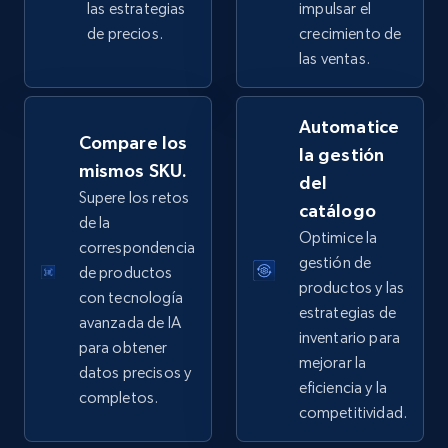
las estrategias
impulsar el
de precios.
crecimiento de
las ventas.
eBay - Collect products from shops on eBay
URL, Product id, Title, Seller name, Seller rating,
Automatice
Seller reviews, Breadcrumbs, Root category, and
Compare los
la gestión
more.
mismos SKU.
del
Supere los retos
catálogo
2.5K+
359+
Comenzar ahora
de la
Optimice la
correspondencia
gestión de
de productos
productos y las
con tecnología
eBay - Collect records by category
estrategias de
avanzada de IA
inventario para
URL, Product id, Title, Seller name, Seller rating,
para obtener
mejorar la
Seller reviews, Breadcrumbs, Root category, and
datos precisos y
more.
eficiencia y la
completos.
competitividad.
2.5K+
359+
Comenzar ahora