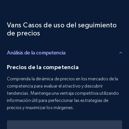
Reviews count shop, Reviews count item, Initial
price, and more.
Vans Casos de uso del seguimiento
1.9K+
323+
Comenzar ahora
de precios
Análisis de la competencia
Etsy - Collects data from shop's URL
URL, Product id, Listing inventory id, Title, Rating,
Precios de la competencia
Reviews count shop, Reviews count item, Initial
price, and more.
Comprenda la dinámica de precios en los mercados de la
competencia para evaluar el atractivo y descubrir
1.9K+
323+
Comenzar ahora
tendencias. Mantenga una ventaja competitiva utilizando
información útil para perfeccionar las estrategias de
precios y maximizar los márgenes.
Amazon products search
Asin, URL, Name, Sponsored, Initial price, Final