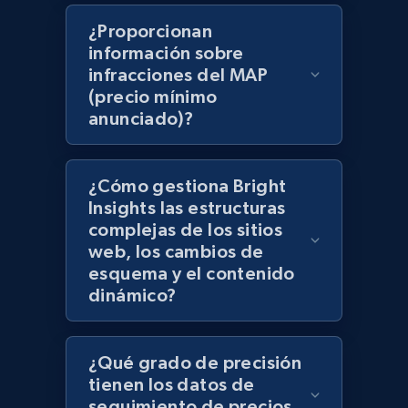
products using specified keywords
¿Proporcionan
URL, Product id, Title, Images, Final price,
información sobre
Currency, Discount, Initial price, and more.
infracciones del MAP
(precio mínimo
anunciado)?
1.1K+
149+
Comenzar ahora
¿Cómo gestiona Bright
Lazada - Products
Insights las estructuras
complejas de los sitios
URL, Title, Rating, Reviews, Initial price, Final
web, los cambios de
price, Currency, Stock, and more.
esquema y el contenido
dinámico?
991+
165+
Comenzar ahora
¿Qué grado de precisión
tienen los datos de
Lazada - Products - Discover products by
seguimiento de precios