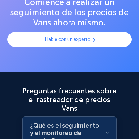
Comience a realizar un
URL, Product id, Title, Product description,
precisos en todas las plataformas.
Rating, Reviews count, Initial price, Discount,
seguimiento de los precios de
and more.
Vans ahora mismo.
1.3K+
175+
Comenzar ahora
Hable con un experto
Target - Discover products by category url
URL, Product id, Title, Product description,
Rating, Reviews count, Initial price, Discount,
and more.
Preguntas frecuentes sobre
el rastreador de precios
1.3K+
175+
Comenzar ahora
Vans
¿Qué es el seguimiento
y el monitoreo de
Target - Discover products by specified