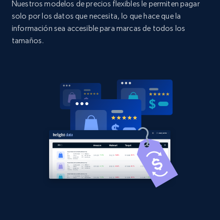
Nuestros modelos de precios flexibles le permiten pagar
URL, Domain, Country code, Model number,
solo por los datos que necesita, lo que hace que la
Sku, Product id, Product name, Manufacturer,
and more.
información sea accesible para marcas de todos los
tamaños.
2.1K+
355+
Comenzar ahora
Home Depot US - Discovery products by
specific category URL
URL, Domain, Country code, Model number,
Sku, Product id, Product name, Manufacturer,
and more.
2.1K+
355+
Comenzar ahora