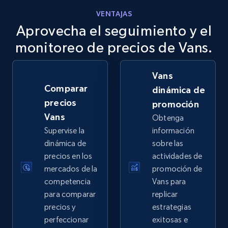
VENTAJAS
Aprovecha el seguimiento y el
eBay
URL, Product id, Title, Seller name, Seller rating,
monitoreo de precios de Vans.
Seller reviews, Breadcrumbs, Root category, and
more.
Vans
Comparar
dinámica de
2.5K+
359+
Comenzar ahora
precios
promoción
Vans
Obtenga
Supervise la
información
eBay - Gather data on products using
dinámica de
sobre las
specified keywords
precios en los
actividades de
mercados de la
promoción de
URL, Product id, Title, Seller name, Seller rating,
competencia
Vans para
Seller reviews, Breadcrumbs, Root category, and
more.
para comparar
replicar
precios y
estrategias
perfeccionar
exitosas e
2.5K+
359+
Comenzar ahora