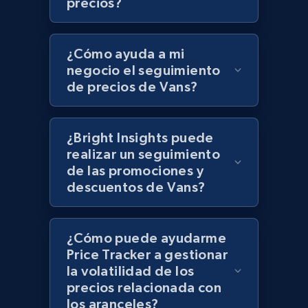
precios?
UPC
URL, Product id, Title, Product description,
Rating, Reviews count, Initial price, Discount,
¿Cómo ayuda a mi
and more.
negocio el seguimiento
de precios de Vans?
1.3K+
175+
Comenzar ahora
¿Bright Insights puede
realizar un seguimiento
Zara - Products
de las promociones y
Category id, Product id, Product name, Price,
descuentos de Vans?
Currency, Colour code, Colour, Description, and
more.
¿Cómo puede ayudarme
1.2K+
208+
Comenzar ahora
Price Tracker a gestionar
la volatilidad de los
precios relacionada con
los aranceles?