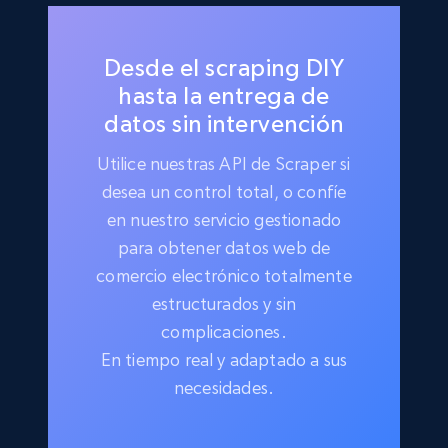
Desde el scraping DIY
hasta la entrega de
datos sin intervención
Utilice nuestras API de Scraper si
desea un control total, o confíe
en nuestro servicio gestionado
para obtener datos web de
comercio electrónico totalmente
estructurados y sin
complicaciones.
En tiempo real y adaptado a sus
necesidades.