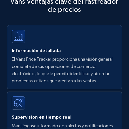
Vans Ventajas clave del rastreador
specific keywords
de precios
Title, Seller name, Brand, Description, Initial
price, Currency, Availability, Reviews count, and
more.
35.3K+
5.7K+
Comenzar ahora
Información detallada
El Vans Price Tracker proporciona una visión general
Amazon products - find products by using
completa de sus operaciones de comercio
upc numbers
electrónico, lo que le permite identificar y abordar
problemas críticos que afectan a las ventas.
Title, Seller name, Brand, Description, Initial
price, Currency, Availability, Reviews count, and
more.
35.3K+
5.7K+
Comenzar ahora
Supervisión en tiempo real
Manténgase informado con alertas y notificaciones