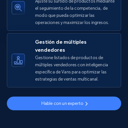
Ajuste su surtido de productos mediante
el seguimiento de la competencia, de
modo que pueda optimizar las
operaciones y maximizar los ingresos.
TikTok Shop - discover records by shop url
URL, Title, Available, Description, Currency, Initial
price, Final price, Discount percent, and more.
Gestión de múltiples
vendedores
5.4K+
668+
Comenzar ahora
Gestione listados de productos de
múltiples vendedores con inteligencia
específica de Vans para optimizar las
estrategias de ventas multicanal.
Amazon sellers info
Seller id, URL, Seller name, Description, Detailed
info, Stars, Feedbacks, Return policy, and more.
Hable con un experto
2.5K+
378+
Comenzar ahora