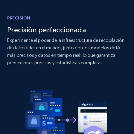
Amazon products global dataset
Title, Seller name, Brand, Description, Initial
PRECISIÓN
price, Currency, Availability, Reviews count, and
more.
Precisión perfeccionada
Experimente el poder de la infraestructura de recopilación
2.1K+
375+
Comenzar ahora
de datos líder en el mundo, junto con los modelos de IA
más precisos y datos en tiempo real, lo que garantiza
predicciones precisas y estadísticas completas.
Amazon products global dataset - Collects
products by specific category URL
Title, Seller name, Brand, Description, Initial
price, Currency, Availability, Reviews count, and
more.
2.1K+
375+
Comenzar ahora