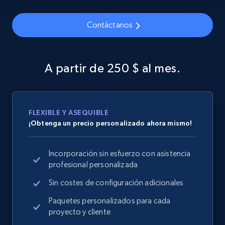
Contáctanos
Google Shopping
URL, Product id, Title, Product description,
A partir de 250 $ al mes.
Rating, Reviews count, Images, Variations, and
more.
2.4K+
200+
Comenzar ahora
FLEXIBLE Y ASEQUIBLE
¡Obtenga un precio personalizado ahora mismo!
Incorporación sin esfuerzo con asistencia
Google Shopping - collects products from
profesional personalizada
web using keywords
Sin costes de configuración adicionales
URL, Product id, Title, Product description,
Rating, Reviews count, Images, Variations, and
Paquetes personalizados para cada
more.
proyecto y cliente