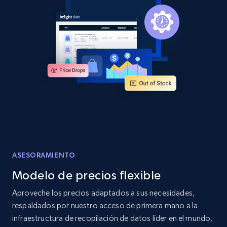
and more.
2.1K+
355+
Comenzar ahora
Home Depot US - Discover products by
specified URL
URL, Domain, Country code, Model number,
Sku, Product id, Product name, Manufacturer,
and more.
ASESORAMIENTO
2.1K+
355+
Comenzar ahora
Modelo de precios flexible
Aproveche los precios adaptados a sus necesidades,
Home Depot US - Discover products by
respaldados por nuestro acceso de primera mano a la
specified UPC
infraestructura de recopilación de datos líder en el mundo.