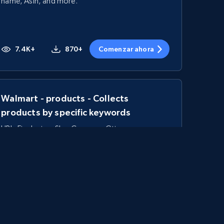
name, Asin, and more.
7.4K+
870+
Comenzar ahora
Walmart - products - Collects
products by specific keywords
URL, Final price, Sku, Currency, Gtin,
Specifications, Image urls, Top reviews, and
more.
5.6K+
875+
Comenzar ahora