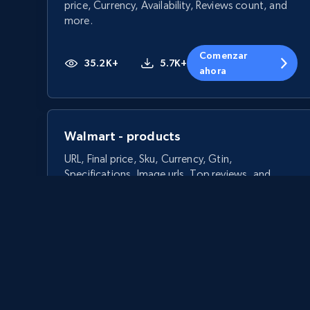
price, Currency, Availability, Reviews count, and
more.
Comenzar
35.2K+
5.7K+
ahora
Walmart - products
URL, Final price, Sku, Currency, Gtin,
Specifications, Image urls, Top reviews, and
more.
5.6K+
875+
Comenzar ahora