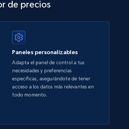
or de precios
TikTok Shop - category
URL, Title, Available, Description, Currency, Initial
price, Final price, Discount percent, and more.
Paneles personalizables
5.4K+
667+
Comenzar ahora
Adapta el panel de control a tus
necesidades y preferencias
específicas, asegurándote de tener
Amazon sellers info
acceso a los datos más relevantes en
Seller id, URL, Seller name, Description, Detailed
todo momento.
info, Stars, Feedbacks, Return policy, and more.
2.5K+
378+
Comenzar ahora