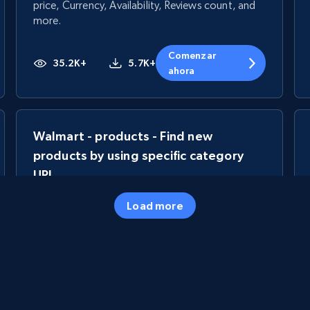
price, Currency, Availability, Reviews count, and
more.
Comenzar
35.2K+
5.7K+
ahora
Walmart - products - Find new
products by using specific category
URL
URL, Final price, Sku, Currency, Gtin,
Load more
Specifications, Image urls, Top reviews, and
more.
5.6K+
875+
Comenzar ahora