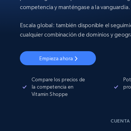
Proxies
Comienza d
competencia y manténgase a la vanguardia.
residenciales
$5
$2.5/G
50% OFF
INFRAESTRUCTURA PROXY
Escala global: también disponible el seguim
Comienza d
Proxies de ISP
$1.3/IP
cualquier combinación de dominios y geogra
Proxies residenciales
50% OFF
400M+ IPs globales de dispositivos 
pares reales
Proxies de datacenter
Empieza ahora
Proxies fiables y de alta velocidad pa
una extracción de datos eficaz
Compare los precios de
Pot
la competencia en
pro
Vitamin Shoppe
CUENTA 