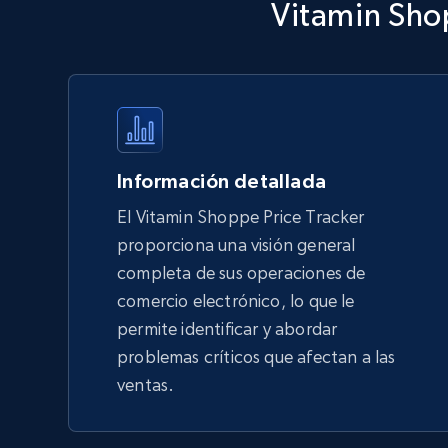
Vitamin Shop
Walmart - products - Discover
products by using sku numbers
URL, Final price, Sku, Currency, Gtin,
Specifications, Image urls, Top reviews, and
more.
Información detallada
5.6K+
875+
Comenzar ahora
El Vitamin Shoppe Price Tracker
proporciona una visión general
completa de sus operaciones de
TikTok Shop - Collect TikTok shop
comercio electrónico, lo que le
products by keywords search
permite identificar y abordar
URL, Title, Available, Description, Currency, Initial
problemas críticos que afectan a las
price, Final price, Discount percent, and more.
ventas.
5.4K+
667+
Comenzar ahora