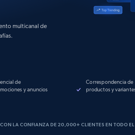
Proxies de
collected
Comienza desde
esde
$0.9/IP
datacenter
B
iento multicanal de
esde
fías.
Proxies de ISP
de
Más de 1,300,000+ proxies residenciales
estáticos totalmente compatibles
ra
encial de
Correspondencia de
mociones y anuncios
productos y variante
CON LA CONFIANZA DE 20,000+ CLIENTES EN TODO E