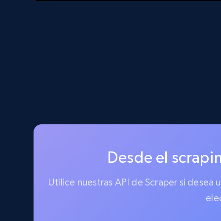
Desde el scrapin
Utilice nuestras API de Scraper si desea
ele