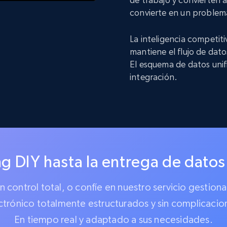
convierte en un problem
La inteligencia competit
mantiene el flujo de dat
El esquema de datos unif
integración.
g DIY hasta la entrega de datos
 un control total, o confíe en nuestro servicio gest
ctrónico totalmente estructurados y sin complicacio
En tiempo real y adaptado a sus necesidades.