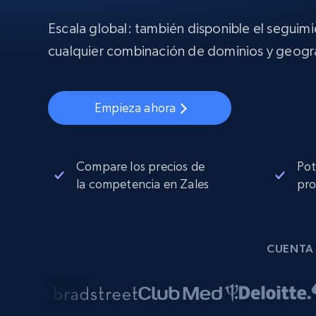
Proxies
Comienza d
residenciales
$5
$2.5/G
Escala global: también disponible el seguim
50% OFF
INFRAESTRUCTURA PROXY
cualquier combinación de dominios y geogra
Comienza d
Proxies de ISP
$1.3/IP
Proxies residenciales
50% OFF
400M+ IPs globales de dispositivos 
Empieza ahora
pares reales
Proxies de datacenter
Proxies fiables y de alta velocidad pa
una extracción de datos eficaz
Compare los precios de
Pot
la competencia en Zales
pro
CUENTA 