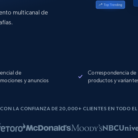
Proxies de
collected
Comienza desde
esde
$0.9/IP
datacenter
B
iento multicanal de
fías.
esde
Proxies de ISP
de
Más de 1,300,000+ proxies residenciales
estáticos totalmente compatibles
ra
encial de
Correspondencia de
mociones y anuncios
productos y variante
CON LA CONFIANZA DE 20,000+ CLIENTES EN TODO E