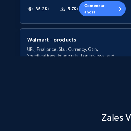
Comenzar
35.2K+
5.7K+
ahora
Walmart - products
URL, Final price, Sku, Currency, Gtin,
Specifications, Image urls, Top reviews, and
more.
5.6K+
874+
Comenzar ahora
Zales V
Walmart - products - Discover