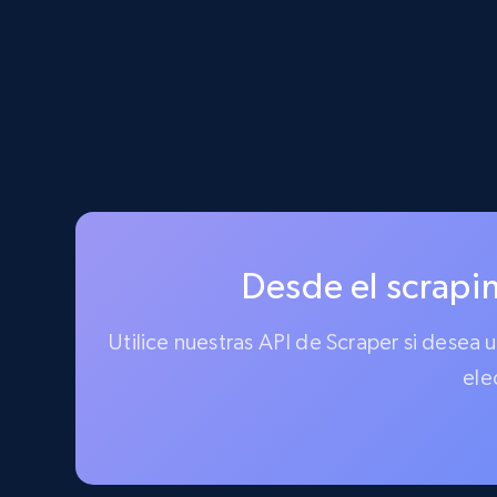
Desde el scrapin
Utilice nuestras API de Scraper si desea
ele