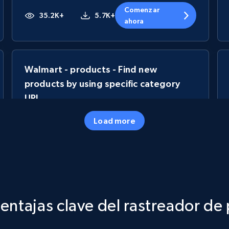
Comenzar
35.2K+
5.7K+
ahora
Walmart - products - Find new
products by using specific category
URL
URL, Final price, Sku, Currency, Gtin,
Load more
Specifications, Image urls, Top reviews, and
more.
5.6K+
874+
Comenzar ahora
entajas clave del rastreador de
TikTok Shop