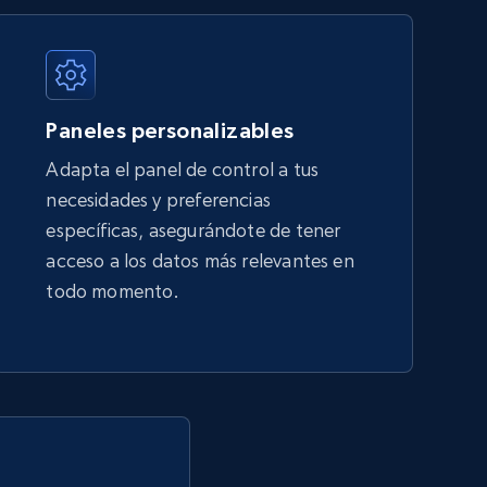
URL, Title, Available, Description, Currency, Initial
price, Final price, Discount percent, and more.
Paneles personalizables
5.4K+
667+
Comenzar ahora
Adapta el panel de control a tus
necesidades y preferencias
específicas, asegurándote de tener
Amazon sellers info
acceso a los datos más relevantes en
Seller id, URL, Seller name, Description, Detailed
todo momento.
info, Stars, Feedbacks, Return policy, and more.
2.5K+
378+
Comenzar ahora