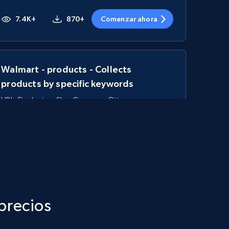
7.4K+
870+
Comenzar ahora
Walmart - products - Collects
products by specific keywords
URL, Final price, Sku, Currency, Gtin,
Specifications, Image urls, Top reviews, and
more.
5.6K+
874+
Comenzar ahora
 precios
TikTok Shop - category