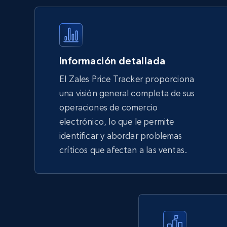
products by using sku numbers
URL, Final price, Sku, Currency, Gtin,
Specifications, Image urls, Top reviews, and
more.
Información detallada
5.6K+
874+
Comenzar ahora
El Zales Price Tracker proporciona
una visión general completa de sus
operaciones de comercio
TikTok Shop - Collect TikTok shop
electrónico, lo que le permite
products by keywords search
identificar y abordar problemas
URL, Title, Available, Description, Currency, Initial
críticos que afectan a las ventas.
price, Final price, Discount percent, and more.
5.4K+
667+
Comenzar ahora