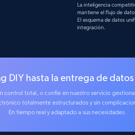
La inteligencia competit
mantiene el flujo de dat
El esquema de datos unif
integración.
g DIY hasta la entrega de datos
 un control total, o confíe en nuestro servicio gest
ctrónico totalmente estructurados y sin complicacio
En tiempo real y adaptado a sus necesidades.