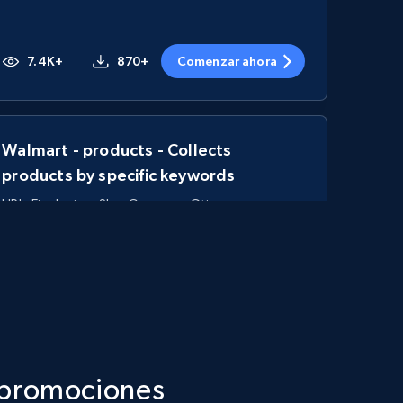
7.4K+
870+
Comenzar ahora
Walmart - products - Collects
products by specific keywords
URL, Final price, Sku, Currency, Gtin,
Specifications, Image urls, Top reviews, and
more.
5.6K+
875+
Comenzar ahora
e promociones