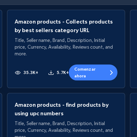
Amazon products - Collects products
by best sellers category URL
Title, Seller name, Brand, Description, Initial
price, Currency, Availability, Reviews count, and
more.
Comenzar
35.3K+
5.7K+
ahora
Amazon products - find products by
using upc numbers
Title, Seller name, Brand, Description, Initial
price, Currency, Availability, Reviews count, and
more.