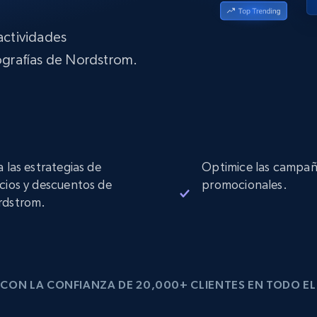
Proxies de
collected
Comienza desde
esde
$0.9/IP
datacenter
B
 actividades
grafías de Nordstrom.
esde
Proxies de ISP
de
Más de 1,300,000+ proxies residenciales
estáticos totalmente compatibles
ra
a las estrategias de
Optimice las campañ
cios y descuentos de
promocionales.
rdstrom.
CON LA CONFIANZA DE 20,000+ CLIENTES EN TODO E