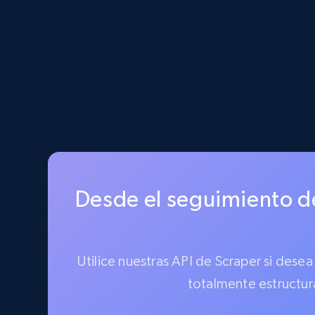
Desde el seguimiento de
Utilice nuestras API de Scraper si dese
totalmente estructur