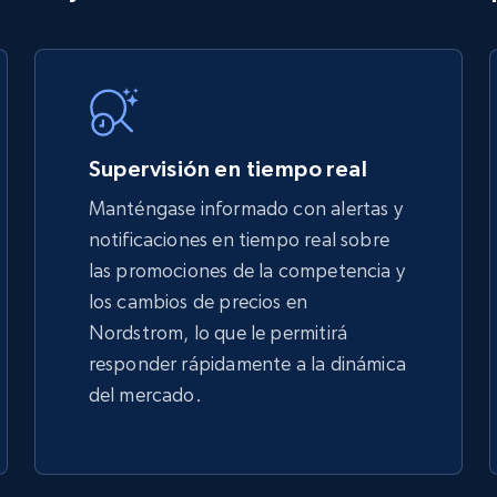
TikTok Shop
URL, Title, Available, Description, Currency, Initial
price, Final price, Discount percent, and more.
Supervisión en tiempo real
5.4K+
668+
Comenzar ahora
Manténgase informado con alertas y
notificaciones en tiempo real sobre
las promociones de la competencia y
TikTok Shop - discover records by shop
los cambios de precios en
url
Nordstrom, lo que le permitirá
URL, Title, Available, Description, Currency, Initial
responder rápidamente a la dinámica
price, Final price, Discount percent, and more.
del mercado.
5.4K+
668+
Comenzar ahora