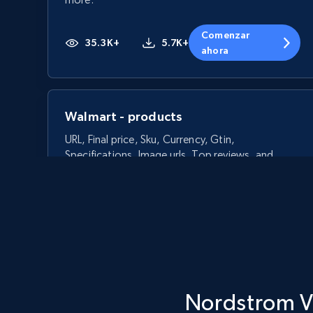
Comenzar
35.3K+
5.7K+
ahora
Walmart - products
URL, Final price, Sku, Currency, Gtin,
Specifications, Image urls, Top reviews, and
more.
5.6K+
875+
Comenzar ahora
Nordstrom Ve