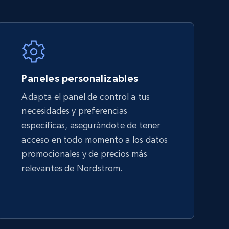
TikTok Shop - category
URL, Title, Available, Description, Currency, Initial
price, Final price, Discount percent, and more.
Paneles personalizables
5.4K+
668+
Comenzar ahora
Adapta el panel de control a tus
necesidades y preferencias
específicas, asegurándote de tener
Amazon sellers info
acceso en todo momento a los datos
Seller id, URL, Seller name, Description, Detailed
promocionales y de precios más
info, Stars, Feedbacks, Return policy, and more.
relevantes de Nordstrom.
2.5K+
378+
Comenzar ahora