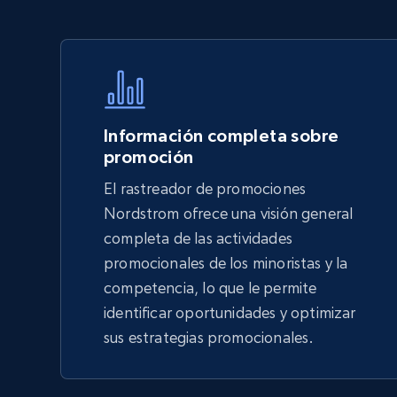
Walmart - products - Discover
products by using sku numbers
URL, Final price, Sku, Currency, Gtin,
Specifications, Image urls, Top reviews, and
more.
Información completa sobre
5.6K+
875+
Comenzar ahora
promoción
El rastreador de promociones
Nordstrom ofrece una visión general
TikTok Shop - Collect TikTok shop
completa de las actividades
products by keywords search
promocionales de los minoristas y la
URL, Title, Available, Description, Currency, Initial
competencia, lo que le permite
price, Final price, Discount percent, and more.
identificar oportunidades y optimizar
sus estrategias promocionales.
5.4K+
668+
Comenzar ahora