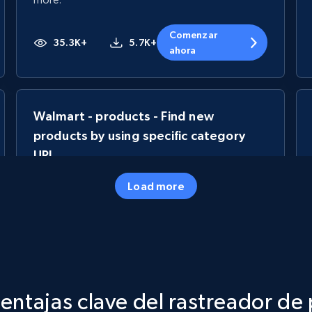
Comenzar
35.3K+
5.7K+
ahora
Walmart - products - Find new
products by using specific category
URL
URL, Final price, Sku, Currency, Gtin,
Load more
Specifications, Image urls, Top reviews, and
more.
5.6K+
875+
Comenzar ahora
ntajas clave del rastreador d