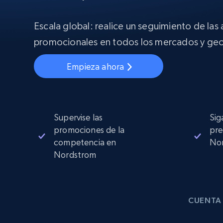
Proxies
Comienza d
residenciales
$5
$2.5/G
Escala global: realice un seguimiento de las
50% OFF
INFRAESTRUCTURA PROXY
promocionales en todos los mercados y geo
Comienza d
Proxies de ISP
$1.3/IP
Proxies residenciales
50% OFF
Empieza ahora
400M+ IPs globales de dispositivos 
pares reales
Proxies de datacenter
Proxies fiables y de alta velocidad pa
una extracción de datos eficaz
Supervise las
Sig
promociones de la
pre
competencia en
No
Nordstrom
CUENTA 