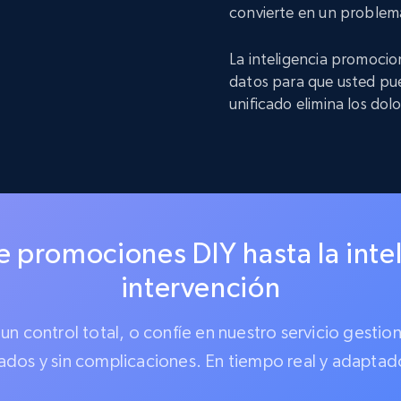
convierte en un problem
La inteligencia promocio
datos para que usted pu
unificado elimina los dol
 promociones DIY hasta la inte
intervención
a un control total, o confíe en nuestro servicio ges
ados y sin complicaciones. En tiempo real y adaptad