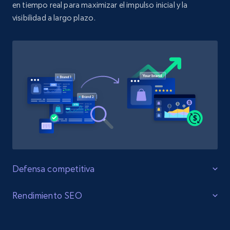
en tiempo real para maximizar el impulso inicial y la
visibilidad a largo plazo.
Defensa competitiva
Proteja su liderazgo en la categoría.
Rendimiento SEO
Reciba alertas instantáneas cuando la competencia le
Ascienda en las clasificaciones sin
supere en palabras clave críticas. Vea sus patrones de