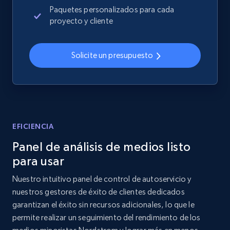
Paquetes personalizados para cada
Home Depot US - Discover products by
proyecto y cliente
specified UPC
URL, Domain, Country code, Model number,
Sku, Product id, Product name, Manufacturer,
Solicite un presupuesto
and more.
2.1K+
355+
Comenzar ahora
EFICIENCIA
Home Depot US - Discovery products by
Panel de análisis de medios listo
specific category URL
para usar
URL, Domain, Country code, Model number,
Nuestro intuitivo panel de control de autoservicio y
Sku, Product id, Product name, Manufacturer,
nuestros gestores de éxito de clientes dedicados
and more.
garantizan el éxito sin recursos adicionales, lo que le
permite realizar un seguimiento del rendimiento de los
2.1K+
355+
Comenzar ahora