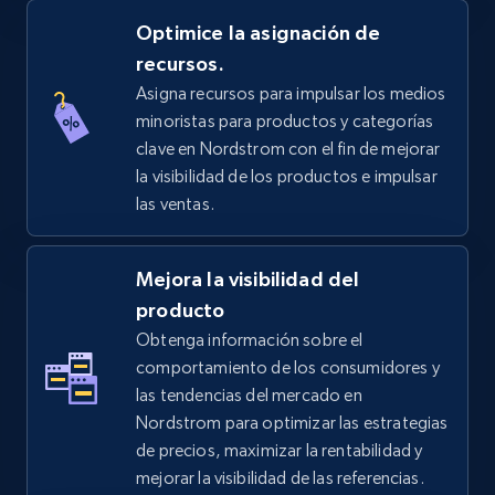
price, Final price, Discount percent, and more.
Optimice la asignación de
recursos.
5.4K+
668+
Comenzar ahora
Asigna recursos para impulsar los medios
minoristas para productos y categorías
clave en Nordstrom con el fin de mejorar
TikTok Shop - discover records by shop url
la visibilidad de los productos e impulsar
las ventas.
URL, Title, Available, Description, Currency, Initial
price, Final price, Discount percent, and more.
Mejora la visibilidad del
5.4K+
668+
Comenzar ahora
producto
Obtenga información sobre el
comportamiento de los consumidores y
las tendencias del mercado en
Amazon sellers info
Nordstrom para optimizar las estrategias
Seller id, URL, Seller name, Description, Detailed
de precios, maximizar la rentabilidad y
info, Stars, Feedbacks, Return policy, and more.
mejorar la visibilidad de las referencias.