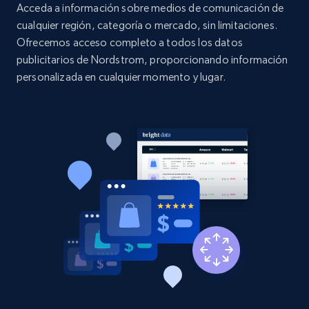
Acceda a información sobre medios de comunicación de
specified keywords
cualquier región, categoría o mercado, sin limitaciones.
URL, Product id, Listing inventory id, Title, Rating,
Ofrecemos acceso completo a todos los datos
Reviews count shop, Reviews count item, Initial
publicitarios de Nordstrom, proporcionando información
price, and more.
personalizada en cualquier momento y lugar.
1.9K+
323+
Comenzar ahora
Etsy - Collects data from shop's URL
URL, Product id, Listing inventory id, Title, Rating,
Reviews count shop, Reviews count item, Initial
price, and more.
1.9K+
323+
Comenzar ahora