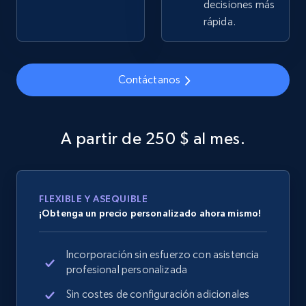
decisiones más
URL, Domain, Country code, Model number,
rápida.
Sku, Product id, Product name, Manufacturer,
and more.
Contáctanos
2.1K+
355+
Comenzar ahora
A partir de 250 $ al mes.
Home Depot US - Discover products by
specified URL
URL, Domain, Country code, Model number,
FLEXIBLE Y ASEQUIBLE
Sku, Product id, Product name, Manufacturer,
¡Obtenga un precio personalizado ahora mismo!
and more.
Incorporación sin esfuerzo con asistencia
2.1K+
355+
Comenzar ahora
profesional personalizada
Sin costes de configuración adicionales