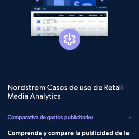
Target - Gather data on products using
specified keywords
URL, Product id, Title, Product description,
Rating, Reviews count, Initial price, Discount,
and more.
1.3K+
175+
Comenzar ahora
Target - Discover products by category url
Nordstrom Casos de uso de Retail
URL, Product id, Title, Product description,
Media Analytics
Rating, Reviews count, Initial price, Discount,
and more.
Comparativa de gastos publicitarios
1.3K+
175+
Comenzar ahora
Comprenda y compare la publicidad de la