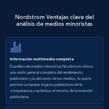
Amazon products - Collects products by
Nordstrom Ventajas clave del
specific keywords
análisis de medios minoristas
Title, Seller name, Brand, Description, Initial
price, Currency, Availability, Reviews count, and
more.
35.3K+
5.7K+
Comenzar ahora
Información multimedia completa
El análisis de medios minoristas Nordstrom ofrece
Amazon products - find products by using
una visión general completa del rendimiento
upc numbers
publicitario y la ubicación de los medios, lo que le
permite comparar el gasto publicitario de la
Title, Seller name, Brand, Description, Initial
competencia y optimizar el retorno de la inversión
price, Currency, Availability, Reviews count, and
more.
publicitaria.