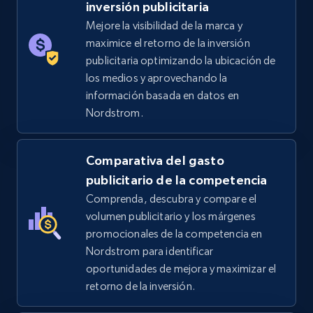
inversión publicitaria
price, Final price, Discount percent, and more.
Mejore la visibilidad de la marca y
maximice el retorno de la inversión
5.4K+
668+
Comenzar ahora
publicitaria optimizando la ubicación de
los medios y aprovechando la
información basada en datos en
Nordstrom.
TikTok Shop - category
URL, Title, Available, Description, Currency, Initial
price, Final price, Discount percent, and more.
Comparativa del gasto
publicitario de la competencia
5.4K+
668+
Comenzar ahora
Comprenda, descubra y compare el
volumen publicitario y los márgenes
promocionales de la competencia en
Nordstrom para identificar
TikTok Shop - Collect TikTok shop products
oportunidades de mejora y maximizar el
by keywords search
retorno de la inversión.
URL, Title, Available, Description, Currency, Initial