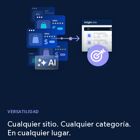
Title, Seller name, Brand, Description, Initial
price, Currency, Availability, Reviews count, and
more.
2.1K+
375+
Comenzar ahora
Etsy
URL, Product id, Listing inventory id, Title, Rating,
Reviews count shop, Reviews count item, Initial
price, and more.
1.9K+
323+
Comenzar ahora
VERSATILIDAD
Cualquier sitio. Cualquier categoría.
En cualquier lugar.
Etsy - Collect data on products using