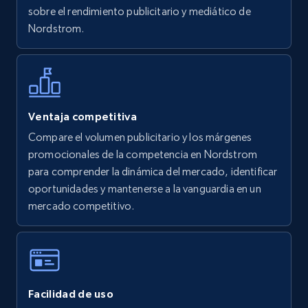
5.6K+
876+
Comenzar ahora
sobre el rendimiento publicitario y mediático de
Nordstrom.
Walmart - products - Find new products by
using specific category URL
URL, Final price, Sku, Currency, Gtin,
Ventaja competitiva
Specifications, Image urls, Top reviews, and
Compare el volumen publicitario y los márgenes
more.
promocionales de la competencia en Nordstrom
para comprender la dinámica del mercado, identificar
5.6K+
876+
Comenzar ahora
oportunidades y mantenerse a la vanguardia en un
mercado competitivo.
Walmart - products - Collects products by
specific keywords
URL, Final price, Sku, Currency, Gtin,
Facilidad de uso
Specifications, Image urls, Top reviews, and