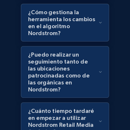
¿Cómo gestiona la
Lazada - Products - Discover products by
herramienta los cambios
seller URL
en el algoritmo
Nordstrom?
URL, Title, Rating, Reviews, Initial price, Final
price, Currency, Stock, and more.
¿Puedo realizar un
991+
165+
Comenzar ahora
seguimiento tanto de
las ubicaciones
patrocinadas como de
las orgánicas en
Lazada - Products - Discover products by
Nordstrom?
brand URL
URL, Title, Rating, Reviews, Initial price, Final
price, Currency, Stock, and more.
¿Cuánto tiempo tardaré
en empezar a utilizar
991+
165+
Comenzar ahora
Nordstrom Retail Media