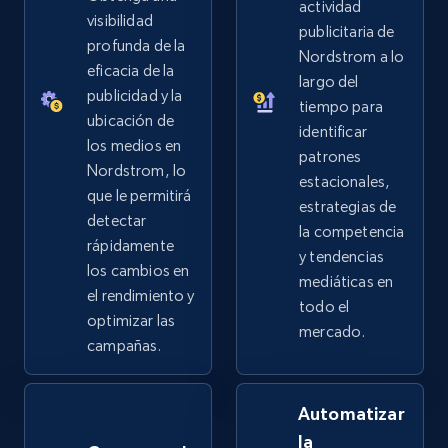
more.
actividad
visibilidad
publicitaria de
profunda de la
Nordstrom a lo
2.5K+
359+
Comenzar ahora
eficacia de la
largo del
publicidad y la
tiempo para
ubicación de
identificar
los medios en
Google Shopping
patrones
Nordstrom, lo
estacionales,
URL, Product id, Title, Product description,
que le permitirá
estrategias de
Rating, Reviews count, Images, Variations, and
detectar
more.
la competencia
rápidamente
y tendencias
los cambios en
mediáticas en
2.4K+
200+
Comenzar ahora
el rendimiento y
todo el
optimizar las
mercado.
campañas.
Google Shopping - collects products from
web using keywords
Automatizar
URL, Product id, Title, Product description,
la