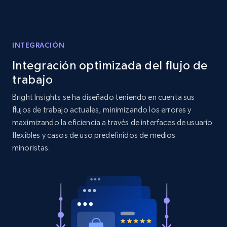
Amazon products search
Asin, URL, Name, Sponsored, Initial price, Final
price, Currency, Sold, and more.
INTEGRACIÓN
Integración optimizada del flujo de
1.6K+
181+
Comenzar ahora
trabajo
Bright Insights se ha diseñado teniendo en cuenta sus
flujos de trabajo actuales, minimizando los errores y
Target
maximizando la eficiencia a través de interfaces de usuario
flexibles y casos de uso predefinidos de medios
URL, Product id, Title, Product description,
Rating, Reviews count, Initial price, Discount,
minoristas.
and more.
1.3K+
175+
Comenzar ahora