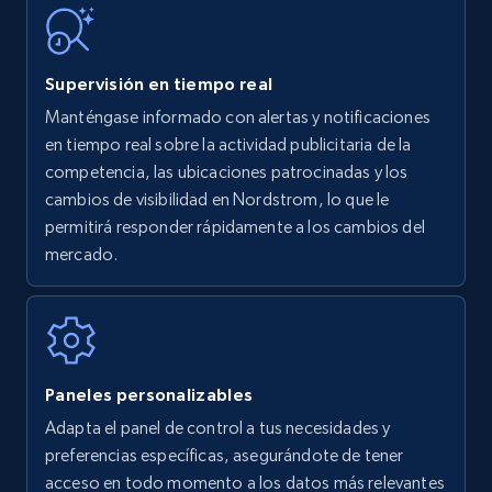
35.3K+
5.7K+
Comenzar ahora
Supervisión en tiempo real
Amazon Reviews
Manténgase informado con alertas y notificaciones
URL, Product name, Product rating, Product
en tiempo real sobre la actividad publicitaria de la
rating object, Product rating max, Rating,
competencia, las ubicaciones patrocinadas y los
Author name, Asin, and more.
cambios de visibilidad en Nordstrom, lo que le
permitirá responder rápidamente a los cambios del
7.4K+
871+
Comenzar ahora
mercado.
Walmart - products
URL, Final price, Sku, Currency, Gtin,
Paneles personalizables
Specifications, Image urls, Top reviews, and
Adapta el panel de control a tus necesidades y
more.
preferencias específicas, asegurándote de tener
acceso en todo momento a los datos más relevantes