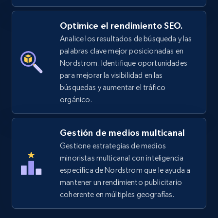
2.5K+
378+
Comenzar ahora
Optimice el rendimiento SEO.
Analice los resultados de búsqueda y las
palabras clave mejor posicionadas en
eBay
Nordstrom. Identifique oportunidades
URL, Product id, Title, Seller name, Seller rating,
para mejorar la visibilidad en las
Seller reviews, Breadcrumbs, Root category, and
búsquedas y aumentar el tráfico
more.
orgánico.
2.5K+
359+
Comenzar ahora
Gestión de medios multicanal
Gestione estrategias de medios
minoristas multicanal con inteligencia
eBay - Gather data on products using
específica de Nordstrom que le ayuda a
specified keywords
mantener un rendimiento publicitario
coherente en múltiples geografías.
URL, Product id, Title, Seller name, Seller rating,
Seller reviews, Breadcrumbs, Root category, and
more.