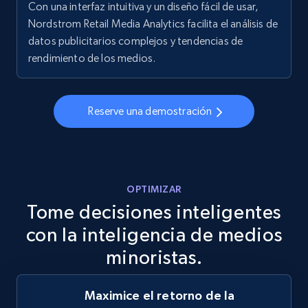
more.
Con una interfaz intuitiva y un diseño fácil de usar,
Nordstrom Retail Media Analytics facilita el análisis de
datos publicitarios complejos y tendencias de
5.6K+
876+
Comenzar ahora
rendimiento de los medios.
Walmart - products - Discover products by
Reserve una demostración
using sku numbers
URL, Final price, Sku, Currency, Gtin,
Specifications, Image urls, Top reviews, and
more.
OPTIMIZAR
Tome decisiones inteligentes
5.6K+
876+
Comenzar ahora
con la inteligencia de medios
minoristas.
TikTok Shop
Maximice el retorno de la
URL, Title, Available, Description, Currency, Initial