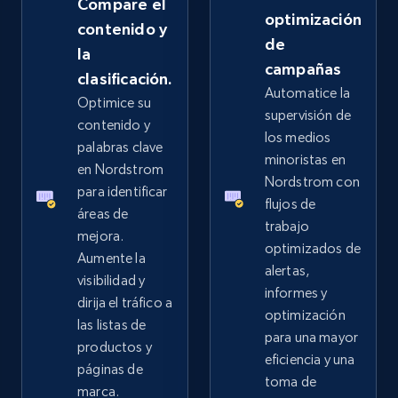
Compare el
Rating, Reviews count, Images, Variations, and
optimización
contenido y
more.
de
la
campañas
clasificación.
2.4K+
200+
Comenzar ahora
Automatice la
Optimice su
supervisión de
contenido y
los medios
palabras clave
minoristas en
Home Depot US
en Nordstrom
Nordstrom con
para identificar
URL, Domain, Country code, Model number,
flujos de
Sku, Product id, Product name, Manufacturer,
áreas de
trabajo
and more.
mejora.
optimizados de
Aumente la
alertas,
visibilidad y
2.1K+
355+
Comenzar ahora
informes y
dirija el tráfico a
optimización
las listas de
para una mayor
productos y
eficiencia y una
Home Depot US - Gather data on products
páginas de
toma de
using specified keywords
marca.