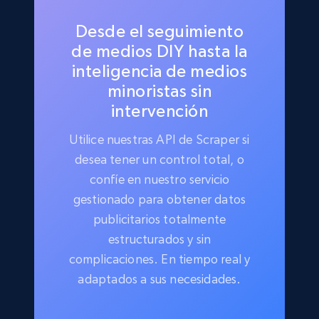
Desde el seguimiento
de medios DIY hasta la
inteligencia de medios
minoristas sin
intervención
Utilice nuestras API de Scraper si
desea tener un control total, o
confíe en nuestro servicio
gestionado para obtener datos
publicitarios totalmente
estructurados y sin
complicaciones. En tiempo real y
adaptados a sus necesidades.