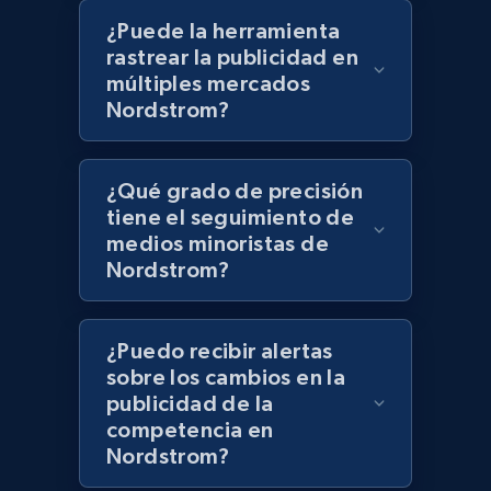
¿Puede la herramienta
Lazada - Products - Discover products by
rastrear la publicidad en
keyword
múltiples mercados
Nordstrom?
URL, Title, Rating, Reviews, Initial price, Final
price, Currency, Stock, and more.
¿Qué grado de precisión
991+
165+
Comenzar ahora
tiene el seguimiento de
medios minoristas de
Nordstrom?
Lazada - Products - Discover products by
category URL or brand URL
¿Puedo recibir alertas
URL, Title, Rating, Reviews, Initial price, Final
sobre los cambios en la
price, Currency, Stock, and more.
publicidad de la
competencia en
991+
165+
Comenzar ahora
Nordstrom?