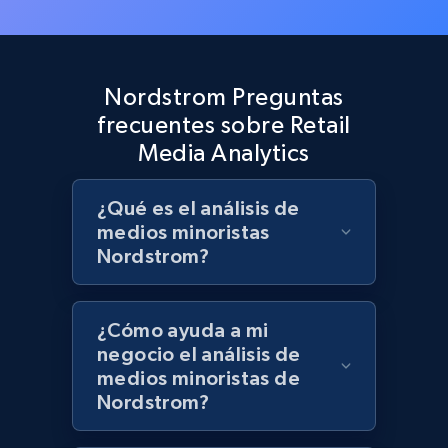
Best Buy products - Collect data on
products using specified keywords
Nordstrom Preguntas
URL, Product id, Title, Images, Final price,
frecuentes sobre Retail
Currency, Discount, Initial price, and more.
Media Analytics
1.1K+
149+
Comenzar ahora
¿Qué es el análisis de
medios minoristas
Nordstrom?
Lazada - Products
URL, Title, Rating, Reviews, Initial price, Final
¿Cómo ayuda a mi
price, Currency, Stock, and more.
negocio el análisis de
medios minoristas de
991+
165+
Comenzar ahora
Nordstrom?