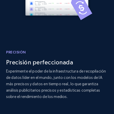
more.
2.1K+
375+
Comenzar ahora
Amazon products global dataset - Collect
Amazon products by seller URL
PRECISIÓN
Title, Seller name, Brand, Description, Initial
Precisión perfeccionada
price, Currency, Availability, Reviews count, and
more.
Experimente el poder de la infraestructura de recopilación
de datos líder en el mundo, junto con los modelos de IA
2.1K+
375+
Comenzar ahora
más precisos y datos en tiempo real, lo que garantiza
análisis publicitarios precisos y estadísticas completas
sobre el rendimiento de los medios.
Amazon products global dataset - Collect
products from Brands URLs