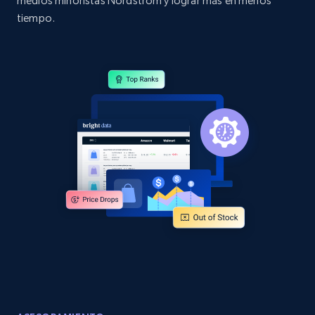
medios minoristas Nordstrom y lograr más en menos
tiempo.
Amazon products global dataset
Title, Seller name, Brand, Description, Initial
price, Currency, Availability, Reviews count, and
more.
2.1K+
375+
Comenzar ahora
Amazon products global dataset - Collects
products by specific category URL
Title, Seller name, Brand, Description, Initial
price, Currency, Availability, Reviews count, and
more.