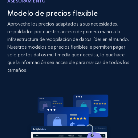
ASESORAMIENTO
2.1K+
375+
Comenzar ahora
Modelo de precios flexible
Aproveche los precios adaptados a sus necesidades,
respaldados por nuestro acceso de primera mano a la
Amazon products global dataset -
infraestructura de recopilación de datos líder en el mundo.
Collecting products by keyword search
Nuestros modelos de precios flexibles le permiten pagar
Title, Seller name, Brand, Description, Initial
solo por los datos multimedia que necesita, lo que hace
price, Currency, Availability, Reviews count, and
que la información sea accesible para marcas de todos los
more.
tamaños.
2.1K+
375+
Comenzar ahora
Amazon products global dataset - Collects
products by best sellers category URL
Title, Seller name, Brand, Description, Initial
price, Currency, Availability, Reviews count, and