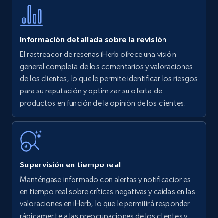
35.2K+
5.7K+
Comenzar ahora
Información detallada sobre la revisión
El rastreador de reseñas iHerb ofrece una visión
Amazon products - find products by using
general completa de los comentarios y valoraciones
upc numbers
de los clientes, lo que le permite identificar los riesgos
para su reputación y optimizar su oferta de
Title, Seller name, Brand, Description, Initial
productos en función de la opinión de los clientes.
price, Currency, Availability, Reviews count, and
more.
35.2K+
5.7K+
Comenzar ahora
Supervisión en tiempo real
Manténgase informado con alertas y notificaciones
Amazon Reviews
en tiempo real sobre críticas negativas y caídas en las
URL, Product name, Product rating, Product
valoraciones en iHerb, lo que le permitirá responder
rating object, Product rating max, Rating,
rápidamente a las preocupaciones de los clientes y