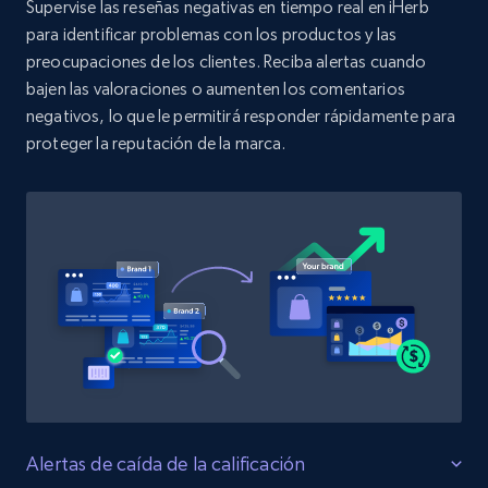
Supervise las reseñas negativas en tiempo real en iHerb
1.3K+
175+
Comenzar ahora
para identificar problemas con los productos y las
preocupaciones de los clientes. Reciba alertas cuando
bajen las valoraciones o aumenten los comentarios
Target - Discover products by category url
negativos, lo que le permitirá responder rápidamente para
proteger la reputación de la marca.
URL, Product id, Title, Product description,
Rating, Reviews count, Initial price, Discount,
and more.
1.3K+
175+
Comenzar ahora
Target - Discover products by specified
UPC
URL, Product id, Title, Product description,
Rating, Reviews count, Initial price, Discount,
Alertas de caída de la calificación
and more.