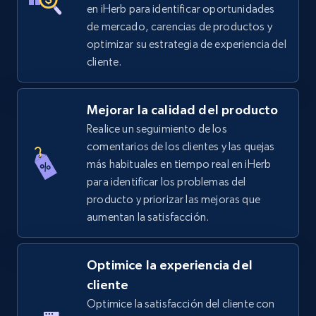
TikTok Shop - category
en iHerb para identificar oportunidades
de mercado, carencias de productos y
URL, Title, Available, Description, Currency, Initial
price, Final price, Discount percent, and more.
optimizar su estrategia de experiencia del
cliente.
5.4K+
668+
Comenzar ahora
Mejorar la calidad del producto
Realice un seguimiento de los
comentarios de los clientes y las quejas
TikTok Shop - Collect TikTok shop products
más habituales en tiempo real en iHerb
by keywords search
para identificar los problemas del
URL, Title, Available, Description, Currency, Initial
producto y priorizar las mejoras que
price, Final price, Discount percent, and more.
aumentan la satisfacción.
5.4K+
668+
Comenzar ahora
Optimice la experiencia del
cliente
Optimice la satisfacción del cliente con
TikTok Shop - discover records by shop url