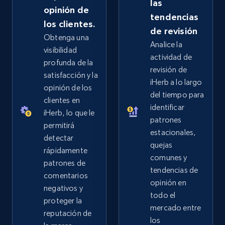
las
opinión de
URL, Product id, Title, Seller name, Seller rating,
tendencias
Seller reviews, Breadcrumbs, Root category, and
los clientes.
de revisión
more.
Obtenga una
Analice la
visibilidad
actividad de
2.5K+
359+
Comenzar ahora
profunda de la
revisión de
satisfacción y la
iHerb a lo largo
opinión de los
del tiempo para
clientes en
identificar
eBay - Collect records by category
iHerb, lo que le
patrones
URL, Product id, Title, Seller name, Seller rating,
permitirá
estacionales,
Seller reviews, Breadcrumbs, Root category, and
detectar
quejas
more.
rápidamente
comunes y
patrones de
tendencias de
2.5K+
359+
Comenzar ahora
comentarios
opinión en
negativos y
todo el
proteger la
mercado entre
reputación de
los
Google Shopping