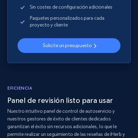
Sin costes de configuración adicionales
Home Depot US - Discover products by
Paquetes personalizados para cada
proyecto y cliente
specified URL
URL, Domain, Country code, Model number,
Sku, Product id, Product name, Manufacturer,
Solicite un presupuesto
and more.
2.1K+
355+
Comenzar ahora
EFICIENCIA
Home Depot US - Discover products by
Panel de revisión listo para usar
specified UPC
Nuestro intuitivo panel de control de autoservicio y
URL, Domain, Country code, Model number,
nuestros gestores de éxito de clientes dedicados
Sku, Product id, Product name, Manufacturer,
and more.
garantizan el éxito sin recursos adicionales, lo que le
permite realizar un seguimiento de las reseñas de iHerb y