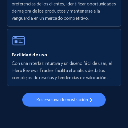
preferencias de los clientes, identificar oportunidades
Specifications, Image urls, Top reviews, and
de mejora de los productos y mantenerse a la
more.
vanguardia en un mercado competitivo.
5.6K+
875+
Comenzar ahora
Facilidad de uso
Walmart - products - Collects products by
specific keywords
Con una interfaz intuitiva y un diseño fácil de usar, el
iHerb Reviews Tracker facilita el análisis de datos
URL, Final price, Sku, Currency, Gtin,
complejos de reseñas y tendencias de valoración.
Specifications, Image urls, Top reviews, and
more.
Reserve una demostración
5.6K+
875+
Comenzar ahora
Walmart - products - Discover products by