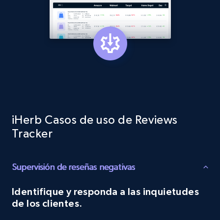
Target
URL, Product id, Title, Product description,
Rating, Reviews count, Initial price, Discount,
and more.
1.3K+
175+
Comenzar ahora
iHerb Casos de uso de Reviews
Tracker
Target - Gather data on products using
specified keywords
Supervisión de reseñas negativas
URL, Product id, Title, Product description,
Rating, Reviews count, Initial price, Discount,
Identifique y responda a las inquietudes
and more.
de los clientes.