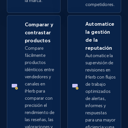
la marca.
competidores.
URL, Product id, Title, Product description,
Rating, Reviews count, Images, Variations, and
more.
Automatice
Comparar y
la gestión
contrastar
2.4K+
199+
Comenzar ahora
de la
productos
reputación
Compare
fácilmente
Automatice la
productos
supervisión de
Google Shopping - collects products from
idénticos entre
revisiones en
web using keywords
vendedores y
iHerb con flujos
URL, Product id, Title, Product description,
canales en
de trabajo
Rating, Reviews count, Images, Variations, and
iHerb para
optimizados
more.
comparar con
de alertas,
precisión el
informes y
2.4K+
199+
Comenzar ahora
rendimiento de
respuestas
las reseñas, las
para una mayor
valoraciones y
eficiencia y una