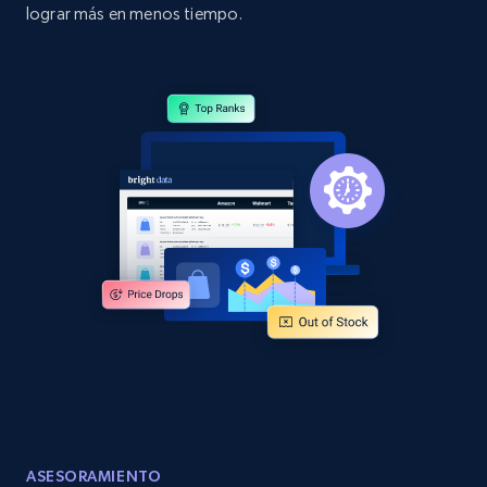
lograr más en menos tiempo.
2.1K+
355+
Comenzar ahora
Home Depot US - Discovery products by
specific category URL
URL, Domain, Country code, Model number,
Sku, Product id, Product name, Manufacturer,
and more.
2.1K+
355+
Comenzar ahora
Amazon products global dataset
Title, Seller name, Brand, Description, Initial
price, Currency, Availability, Reviews count, and
ASESORAMIENTO
more.