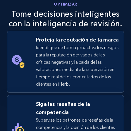
OPTIMIZAR
using sku numbers
Tome decisiones inteligentes
URL, Final price, Sku, Currency, Gtin,
con la inteligencia de revisión.
Specifications, Image urls, Top reviews, and
more.
Proteja la reputación de la marca
5.6K+
875+
Comenzar ahora
Identifique de forma proactiva los riesgos
para la reputación derivados de las
críticas negativas y la caída de las
valoraciones mediante la supervisión en
TikTok Shop
tiempo real de los comentarios de los
URL, Title, Available, Description, Currency, Initial
clientes en iHerb.
price, Final price, Discount percent, and more.
Siga las reseñas de la
5.4K+
668+
Comenzar ahora
competencia
Supervise los patrones de reseñas de la
competencia y la opinión de los clientes