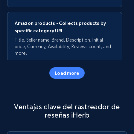
Amazon products - Collects products by
specific category URL
Title, Seller name, Brand, Description, Initial
price, Currency, Availability, Reviews count, and
more.
35.2K+
5.7K+
Comenzar ahora
Load more
Amazon products - Collects products by
Ventajas clave del rastreador de
specific keywords
reseñas iHerb
Title, Seller name, Brand, Description, Initial
price, Currency, Availability, Reviews count, and
more.