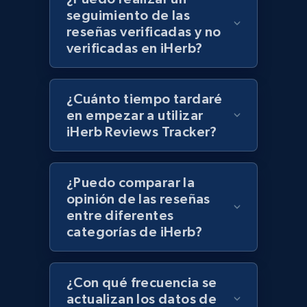
more.
seguimiento de las
reseñas verificadas y no
991+
162+
Comenzar ahora
verificadas en iHerb?
¿Cuánto tiempo tardaré
Lowes.com - Collect records by category
en empezar a utilizar
iHerb Reviews Tracker?
URL, Domain, Marketplace pn, Sku, Other pn,
Model number, Gtin ean pn, Product name, and
more.
¿Puedo comparar la
opinión de las reseñas
991+
162+
Comenzar ahora
entre diferentes
categorías de iHerb?
Lazada - Products
¿Con qué frecuencia se
URL, Title, Rating, Reviews, Initial price, Final
actualizan los datos de
price, Currency, Stock, and more.