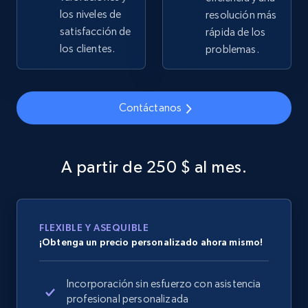
los niveles de
resolución más
Home Depot US
satisfacción de
rápida de los
URL, Domain, Country code, Model number,
los clientes.
problemas.
Sku, Product id, Product name, Manufacturer,
and more.
2.1K+
355+
Contáctanos
Comenzar ahora
A partir de 250 $ al mes.
Home Depot US - Gather data on products
using specified keywords
URL, Domain, Country code, Model number,
Sku, Product id, Product name, Manufacturer,
FLEXIBLE Y ASEQUIBLE
and more.
¡Obtenga un precio personalizado ahora mismo!
2.1K+
355+
Comenzar ahora
Incorporación sin esfuerzo con asistencia
profesional personalizada