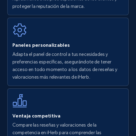
Author name, Asin, and more.
proteger la reputación de la marca.
7.4K+
870+
Comenzar ahora
Paneles personalizables
Walmart - products
Adapta el panel de control a tus necesidades y
URL, Final price, Sku, Currency, Gtin,
preferencias específicas, asegurándote de tener
Specifications, Image urls, Top reviews, and
acceso en todo momento a los datos de reseñas y
more.
valoraciones más relevantes de iHerb.
5.6K+
875+
Comenzar ahora
Ventaja competitiva
Walmart - products - Find new products by
Compare las reseñas y valoraciones de la
using specific category URL
competencia en iHerb para comprender las
URL, Final price, Sku, Currency, Gtin,