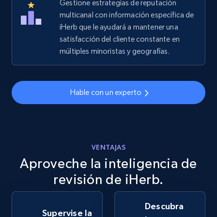
Gestione estrategias de reputación
Seller reviews, Breadcrumbs, Root category, and
multicanal con información específica de
more.
iHerb que le ayudará a mantener una
satisfacción del cliente constante en
2.5K+
359+
Comenzar ahora
múltiples minoristas y geografías.
eBay - Gather data on products using
Hable con un experto
specified keywords
URL, Product id, Title, Seller name, Seller rating,
Seller reviews, Breadcrumbs, Root category, and
more.
VENTAJAS
Aproveche la inteligencia de
2.5K+
359+
Comenzar ahora
revisión de iHerb.
Descubra
eBay - Collect products from shops on eBay
Supervise la