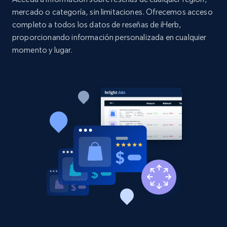
mercado o categoría, sin limitaciones. Ofrecemos acceso
completo a todos los datos de reseñas de iHerb,
Etsy
proporcionando información personalizada en cualquier
URL, Product id, Listing inventory id, Title, Rating,
momento y lugar.
Reviews count shop, Reviews count item, Initial
price, and more.
1.9K+
322+
Comenzar ahora
Etsy - Collect data on products using
specified keywords
URL, Product id, Listing inventory id, Title, Rating,
Reviews count shop, Reviews count item, Initial
price, and more.
1.9K+
322+
Comenzar ahora