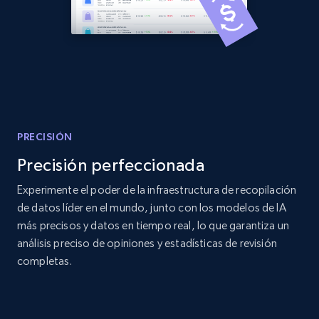
Title, Seller name, Brand, Description, Initial
price, Currency, Availability, Reviews count, and
more.
2.1K+
375+
Comenzar ahora
PRECISIÓN
Amazon products global dataset - Collects
products by best sellers category URL
Precisión perfeccionada
Title, Seller name, Brand, Description, Initial
Experimente el poder de la infraestructura de recopilación
price, Currency, Availability, Reviews count, and
de datos líder en el mundo, junto con los modelos de IA
more.
más precisos y datos en tiempo real, lo que garantiza un
análisis preciso de opiniones y estadísticas de revisión
2.1K+
375+
Comenzar ahora
completas.