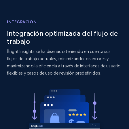
INTEGRACIÓN
Etsy - Collects data from shop's URL
Integración optimizada del flujo de
URL, Product id, Listing inventory id, Title, Rating,
trabajo
Reviews count shop, Reviews count item, Initial
price, and more.
Bright Insights se ha diseñado teniendo en cuenta sus
flujos de trabajo actuales, minimizando los errores y
1.9K+
322+
Comenzar ahora
maximizando la eficiencia a través de interfaces de usuario
flexibles y casos de uso de revisión predefinidos.
Amazon products search
Asin, URL, Name, Sponsored, Initial price, Final
price, Currency, Sold, and more.
1.6K+
181+
Comenzar ahora