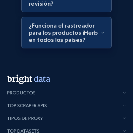
revisión?
988+
160+
Comenzar ahora
¿Funciona el rastreador
para los productos iHerb
en todos los países?
Lazada - Products - Discover products by
keyword
URL, Title, Rating, Reviews, Initial price, Final
price, Currency, Stock, and more.
988+
160+
Comenzar ahora
PRODUCTOS
TOP SCRAPER APIS
Lazada - Products - Discover products by
TIPOS DE PROXY
category URL or brand URL
URL, Title, Rating, Reviews, Initial price, Final
TOP DATASETS