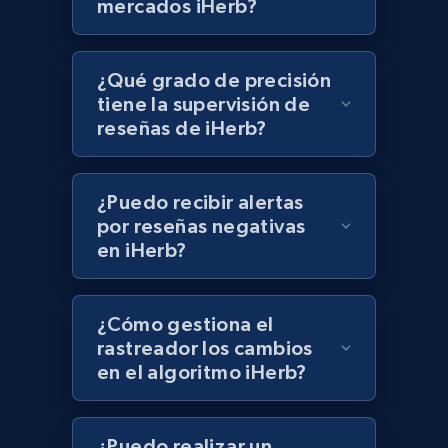
mercados iHerb?
1.1K+
149+
Comenzar ahora
¿Qué grado de precisión
tiene la supervisión de
reseñas de iHerb?
Lowes.com
URL, Domain, Marketplace pn, Sku, Other pn,
Model number, Gtin ean pn, Product name, and
¿Puedo recibir alertas
more.
por reseñas negativas
en iHerb?
991+
162+
Comenzar ahora
¿Cómo gestiona el
rastreador los cambios
Lowes.com - Gather data on products using
en el algoritmo iHerb?
specified keywords
URL, Domain, Marketplace pn, Sku, Other pn,
Model number, Gtin ean pn, Product name, and
¿Puedo realizar un