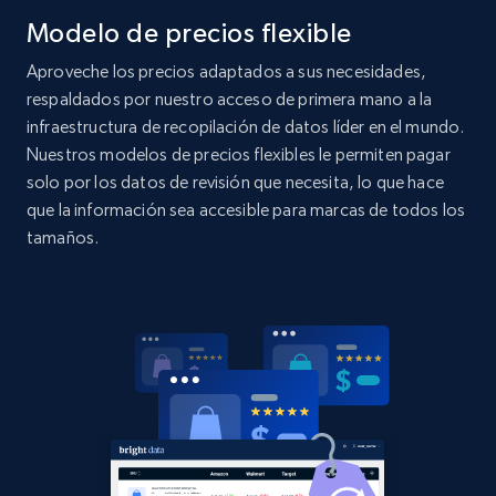
Modelo de precios flexible
2.1K+
375+
Comenzar ahora
Aproveche los precios adaptados a sus necesidades,
respaldados por nuestro acceso de primera mano a la
infraestructura de recopilación de datos líder en el mundo.
Nuestros modelos de precios flexibles le permiten pagar
Amazon products global dataset - Collects
solo por los datos de revisión que necesita, lo que hace
products by specific category URL
que la información sea accesible para marcas de todos los
Title, Seller name, Brand, Description, Initial
tamaños.
price, Currency, Availability, Reviews count, and
more.
2.1K+
375+
Comenzar ahora
Amazon products global dataset -
Collecting products by keyword search