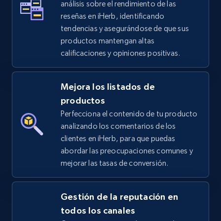
análisis sobre el rendimiento de las
URL, Title, Available, Description, Currency, Initial
reseñas en iHerb, identificando
price, Final price, Discount percent, and more.
tendencias y asegurándose de que sus
productos mantengan altas
5.4K+
668+
Comenzar ahora
calificaciones y opiniones positivas.
Mejora los listados de
Amazon sellers info
productos
Perfecciona el contenido de tu producto
Seller id, URL, Seller name, Description, Detailed
info, Stars, Feedbacks, Return policy, and more.
analizando los comentarios de los
clientes en iHerb, para que puedas
abordar las preocupaciones comunes y
2.5K+
378+
Comenzar ahora
mejorar las tasas de conversión.
Gestión de la reputación en
eBay
todos los canales
URL, Product id, Title, Seller name, Seller rating,