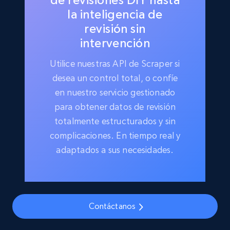
la inteligencia de
revisión sin
intervención
Utilice nuestras API de Scraper si
desea un control total, o confíe
en nuestro servicio gestionado
para obtener datos de revisión
totalmente estructurados y sin
complicaciones. En tiempo real y
adaptados a sus necesidades.
Contáctanos