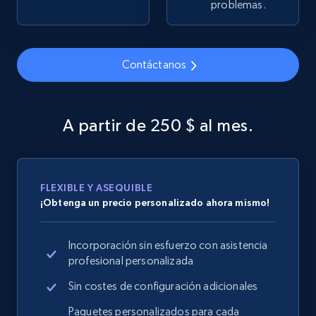
problemas.
price, Currency, Availability, Reviews count, and
more.
2.1K+
375+
Contáctanos
Comenzar ahora
A partir de 250 $ al mes.
Amazon products global dataset - Collects
products by specific category URL
Title, Seller name, Brand, Description, Initial
price, Currency, Availability, Reviews count, and
FLEXIBLE Y ASEQUIBLE
more.
¡Obtenga un precio personalizado ahora mismo!
2.1K+
375+
Comenzar ahora
Incorporación sin esfuerzo con asistencia
profesional personalizada
Sin costes de configuración adicionales
Amazon products global dataset -
Paquetes personalizados para cada