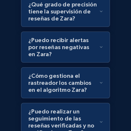
¿Qué grado de precisión
tiene la supervisión de
reseñas de Zara?
Lowes.com
URL, Domain, Marketplace pn, Sku, Other pn,
Model number, Gtin ean pn, Product name, and
¿Puedo recibir alertas
more.
por reseñas negativas
en Zara?
991+
162+
Comenzar ahora
¿Cómo gestiona el
rastreador los cambios
Lowes.com - Gather data on products using
en el algoritmo Zara?
specified keywords
URL, Domain, Marketplace pn, Sku, Other pn,
Model number, Gtin ean pn, Product name, and
¿Puedo realizar un
more.
seguimiento de las
reseñas verificadas y no
991+
162+
Comenzar ahora