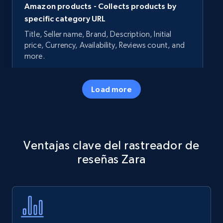
Amazon products - Collects products by
specific category URL
Title, Seller name, Brand, Description, Initial
price, Currency, Availability, Reviews count, and
more.
35.2K+
5.7K+
Comenzar ahora
Load more
Amazon products - Collects products by
Ventajas clave del rastreador de
specific keywords
reseñas Zara
Title, Seller name, Brand, Description, Initial
price, Currency, Availability, Reviews count, and
more.
35.2K+
5.7K+
Comenzar ahora