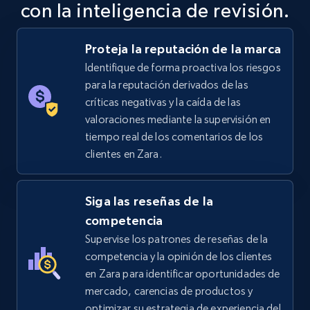
con la inteligencia de revisión.
Specifications, Image urls, Top reviews, and
more.
Proteja la reputación de la marca
5.6K+
875+
Comenzar ahora
Identifique de forma proactiva los riesgos
para la reputación derivados de las
críticas negativas y la caída de las
valoraciones mediante la supervisión en
TikTok Shop
tiempo real de los comentarios de los
URL, Title, Available, Description, Currency, Initial
clientes en Zara.
price, Final price, Discount percent, and more.
Siga las reseñas de la
5.4K+
667+
Comenzar ahora
competencia
Supervise los patrones de reseñas de la
competencia y la opinión de los clientes
TikTok Shop - category
en Zara para identificar oportunidades de
mercado, carencias de productos y
URL, Title, Available, Description, Currency, Initial
price, Final price, Discount percent, and more.
optimizar su estrategia de experiencia del