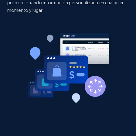
proporcionando información personalizada en cualquier
URL, Product id, Listing inventory id, Title, Rating,
momento y lugar.
Reviews count shop, Reviews count item, Initial
price, and more.
1.9K+
322+
Comenzar ahora
Etsy - Collect data on products using
specified keywords
URL, Product id, Listing inventory id, Title, Rating,
Reviews count shop, Reviews count item, Initial
price, and more.
1.9K+
322+
Comenzar ahora