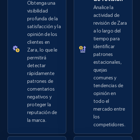
Obtenga una
Analice la
visibilidad
actividad de
2.5K+
359+
Comenzar ahora
profunda de la
revisión de Zara
satisfacción y la
a lo largo del
opinión de los
tiempo para
clientes en
identificar
eBay - Collect records by category
Zara, lo que le
patrones
URL, Product id, Title, Seller name, Seller rating,
permitirá
estacionales,
Seller reviews, Breadcrumbs, Root category, and
detectar
quejas
more.
rápidamente
comunes y
patrones de
tendencias de
2.5K+
359+
Comenzar ahora
comentarios
opinión en
negativos y
todo el
proteger la
mercado entre
reputación de
los
Google Shopping
la marca.
competidores.
URL, Product id, Title, Product description,
Rating, Reviews count, Images, Variations, and