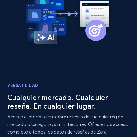
Sku, Product id, Product name, Manufacturer,
and more.
2.1K+
353+
Comenzar ahora
Home Depot US - Discovery products by
specific category URL
URL, Domain, Country code, Model number,
Sku, Product id, Product name, Manufacturer,
VERSATILIDAD
and more.
Cualquier mercado. Cualquier
reseña. En cualquier lugar.
2.1K+
353+
Comenzar ahora
Acceda a información sobre reseñas de cualquier región,
mercado o categoría, sin limitaciones. Ofrecemos acceso
completo a todos los datos de reseñas de Zara,
Etsy