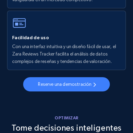
5.6K+
875+
Comenzar ahora
Facilidad de uso
Walmart - products - Collects products by
specific keywords
Con una interfaz intuitiva y un diseño fácil de usar, el
Zara Reviews Tracker facilita el análisis de datos
URL, Final price, Sku, Currency, Gtin,
complejos de reseñas y tendencias de valoración.
Specifications, Image urls, Top reviews, and
more.
Reserve una demostración
5.6K+
875+
Comenzar ahora
Walmart - products - Discover products by
OPTIMIZAR
using sku numbers
Tome decisiones inteligentes
URL, Final price, Sku, Currency, Gtin,