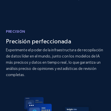
2.1K+
353+
Comenzar ahora
PRECISIÓN
Home Depot US - Discover products by
specified URL
Precisión perfeccionada
URL, Domain, Country code, Model number,
Experimente el poder de la infraestructura de recopilación
Sku, Product id, Product name, Manufacturer,
de datos líder en el mundo, junto con los modelos de IA
and more.
más precisos y datos en tiempo real, lo que garantiza un
análisis preciso de opiniones y estadísticas de revisión
2.1K+
353+
Comenzar ahora
completas.
Home Depot US - Discover products by
specified UPC
URL, Domain, Country code, Model number,