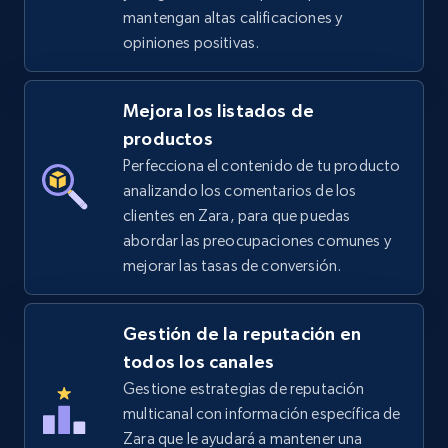
mantengan altas calificaciones y
5.4K+
667+
Comenzar ahora
opiniones positivas.
Mejora los listados de
Amazon sellers info
productos
Perfecciona el contenido de tu producto
Seller id, URL, Seller name, Description, Detailed
info, Stars, Feedbacks, Return policy, and more.
analizando los comentarios de los
clientes en Zara, para que puedas
abordar las preocupaciones comunes y
2.5K+
378+
Comenzar ahora
mejorar las tasas de conversión.
Gestión de la reputación en
eBay
todos los canales
URL, Product id, Title, Seller name, Seller rating,
Gestione estrategias de reputación
Seller reviews, Breadcrumbs, Root category, and
multicanal con información específica de
more.
Zara que le ayudará a mantener una