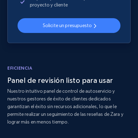
proyecto y cliente
Collecting products by keyword search
Title, Seller name, Brand, Description, Initial
price, Currency, Availability, Reviews count, and
Solicite un presupuesto
more.
2.1K+
375+
Comenzar ahora
EFICIENCIA
Amazon products global dataset - Collects
Panel de revisión listo para usar
products by best sellers category URL
Nuestro intuitivo panel de control de autoservicio y
Title, Seller name, Brand, Description, Initial
nuestros gestores de éxito de clientes dedicados
price, Currency, Availability, Reviews count, and
more.
garantizan el éxito sin recursos adicionales, lo que le
permite realizar un seguimiento de las reseñas de Zara y
lograr más en menos tiempo.
2.1K+
375+
Comenzar ahora