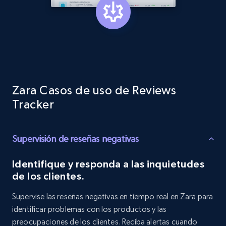
Target
URL, Product id, Title, Product description,
Rating, Reviews count, Initial price, Discount,
and more.
1.3K+
175+
Comenzar ahora
Zara Casos de uso de Reviews
Tracker
Target - Gather data on products using
specified keywords
Supervisión de reseñas negativas
URL, Product id, Title, Product description,
Rating, Reviews count, Initial price, Discount,
Identifique y responda a las inquietudes
and more.
de los clientes.
Supervise las reseñas negativas en tiempo real en Zara para
1.3K+
175+
Comenzar ahora
identificar problemas con los productos y las
preocupaciones de los clientes. Reciba alertas cuando