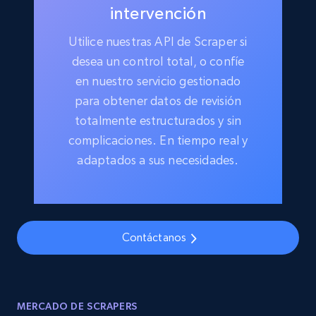
intervención
Utilice nuestras API de Scraper si
desea un control total, o confíe
en nuestro servicio gestionado
para obtener datos de revisión
totalmente estructurados y sin
complicaciones. En tiempo real y
adaptados a sus necesidades.
Contáctanos
MERCADO DE SCRAPERS