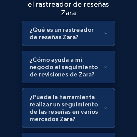
el rastreador de reseñas
Zara
Best Buy products
¿Qué es un rastreador
URL, Product id, Title, Images, Final price,
de reseñas Zara?
Currency, Discount, Initial price, and more.
1.1K+
149+
Comenzar ahora
¿Cómo ayuda a mi
negocio el seguimiento
de revisiones de Zara?
Best Buy products - Collect data on
products using specified keywords
¿Puede la herramienta
URL, Product id, Title, Images, Final price,
realizar un seguimiento
Currency, Discount, Initial price, and more.
de las reseñas en varios
mercados Zara?
1.1K+
149+
Comenzar ahora