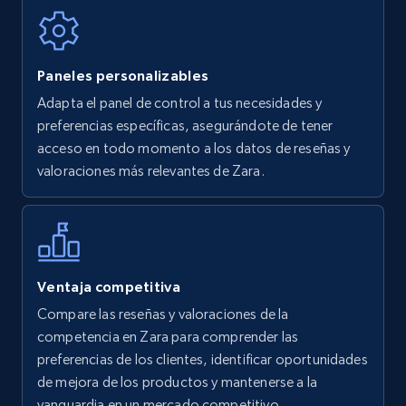
7.4K+
870+
Comenzar ahora
Paneles personalizables
Walmart - products
Adapta el panel de control a tus necesidades y
URL, Final price, Sku, Currency, Gtin,
preferencias específicas, asegurándote de tener
Specifications, Image urls, Top reviews, and
acceso en todo momento a los datos de reseñas y
more.
valoraciones más relevantes de Zara.
5.6K+
875+
Comenzar ahora
Ventaja competitiva
Walmart - products - Find new products by
Compare las reseñas y valoraciones de la
using specific category URL
competencia en Zara para comprender las
URL, Final price, Sku, Currency, Gtin,
preferencias de los clientes, identificar oportunidades
Specifications, Image urls, Top reviews, and
de mejora de los productos y mantenerse a la
more.
vanguardia en un mercado competitivo.