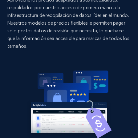
2.1K+
375+
Comenzar ahora
respaldados por nuestro acceso de primera mano a la
infraestructura de recopilación de datos líder en el mundo.
Nuestros modelos de precios flexibles le permiten pagar
solo por los datos de revisión que necesita, lo que hace
Home Depot US
que la información sea accesible para marcas de todos los
URL, Domain, Country code, Model number,
tamaños.
Sku, Product id, Product name, Manufacturer,
and more.
2.1K+
353+
Comenzar ahora
Home Depot US - Gather data on products
using specified keywords
URL, Domain, Country code, Model number,
Sku, Product id, Product name, Manufacturer,
and more.