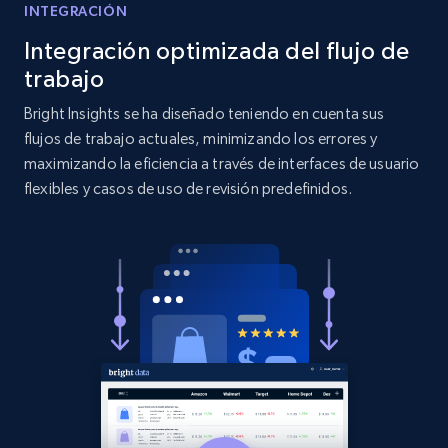
INTEGRACIÓN
Etsy - Collects data from shop's URL
Integración optimizada del flujo de
URL, Product id, Listing inventory id, Title, Rating,
trabajo
Reviews count shop, Reviews count item, Initial
price, and more.
Bright Insights se ha diseñado teniendo en cuenta sus
flujos de trabajo actuales, minimizando los errores y
1.9K+
322+
Comenzar ahora
maximizando la eficiencia a través de interfaces de usuario
flexibles y casos de uso de revisión predefinidos.
Amazon products search
Asin, URL, Name, Sponsored, Initial price, Final
price, Currency, Sold, and more.
1.6K+
181+
Comenzar ahora