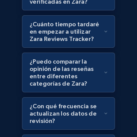
verificadas en Zara?
¿Cuánto tiempo tardaré
Lowes.com - Collect records by category
en empezar a utilizar
Zara Reviews Tracker?
URL, Domain, Marketplace pn, Sku, Other pn,
Model number, Gtin ean pn, Product name, and
more.
¿Puedo comparar la
opinión de las reseñas
991+
162+
Comenzar ahora
entre diferentes
categorías de Zara?
Lazada - Products
¿Con qué frecuencia se
URL, Title, Rating, Reviews, Initial price, Final
actualizan los datos de
price, Currency, Stock, and more.
revisión?
988+
160+
Comenzar ahora