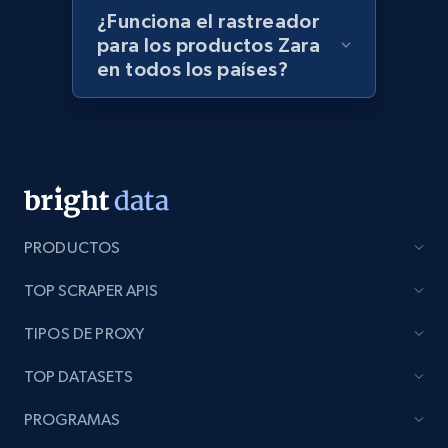
¿Funciona el rastreador
para los productos Zara
en todos los países?
Lazada - Products - Discover products by
keyword
URL, Title, Rating, Reviews, Initial price, Final
price, Currency, Stock, and more.
988+
160+
Comenzar ahora
PRODUCTOS
TOP SCRAPER APIS
Lazada - Products - Discover products by
TIPOS DE PROXY
category URL or brand URL
URL, Title, Rating, Reviews, Initial price, Final
TOP DATASETS
price, Currency, Stock, and more.
PROGRAMAS
988+
160+
Comenzar ahora