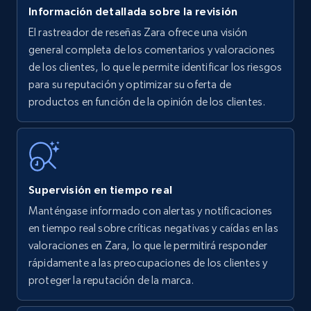
Información detallada sobre la revisión
El rastreador de reseñas Zara ofrece una visión
Amazon products - find products by using
general completa de los comentarios y valoraciones
upc numbers
de los clientes, lo que le permite identificar los riesgos
para su reputación y optimizar su oferta de
Title, Seller name, Brand, Description, Initial
productos en función de la opinión de los clientes.
price, Currency, Availability, Reviews count, and
more.
35.2K+
5.7K+
Comenzar ahora
Supervisión en tiempo real
Manténgase informado con alertas y notificaciones
Amazon Reviews
en tiempo real sobre críticas negativas y caídas en las
URL, Product name, Product rating, Product
valoraciones en Zara, lo que le permitirá responder
rating object, Product rating max, Rating,
rápidamente a las preocupaciones de los clientes y
Author name, Asin, and more.
proteger la reputación de la marca.