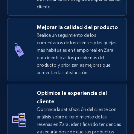
cliente.
5.4K+
667+
Comenzar ahora
Mejorar la calidad del producto
Realice un seguimiento de los
comentarios de los clientes y las quejas
TikTok Shop - Collect TikTok shop products
más habituales en tiempo real en Zara
by keywords search
para identificar los problemas del
URL, Title, Available, Description, Currency, Initial
producto y priorizar las mejoras que
price, Final price, Discount percent, and more.
aumentan la satisfacción.
5.4K+
667+
Comenzar ahora
Optimice la experiencia del
cliente
Optimice la satisfacción del cliente con
TikTok Shop - discover records by shop url
análisis sobre el rendimiento de las
URL, Title, Available, Description, Currency, Initial
reseñas en Zara, identificando tendencias
price, Final price, Discount percent, and more.
y asegurándose de que sus productos