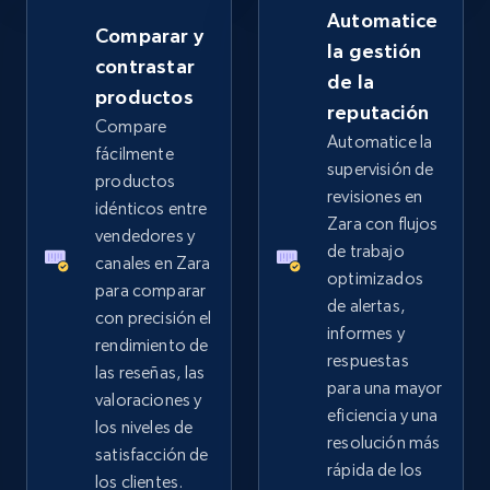
more.
Automatice
Comparar y
la gestión
contrastar
2.4K+
199+
Comenzar ahora
de la
productos
reputación
Compare
Automatice la
fácilmente
supervisión de
Google Shopping - collects products from
productos
revisiones en
web using keywords
idénticos entre
Zara con flujos
URL, Product id, Title, Product description,
vendedores y
de trabajo
Rating, Reviews count, Images, Variations, and
canales en Zara
optimizados
more.
para comparar
de alertas,
con precisión el
informes y
2.4K+
199+
Comenzar ahora
rendimiento de
respuestas
las reseñas, las
para una mayor
valoraciones y
eficiencia y una
los niveles de
resolución más
Amazon products global dataset
satisfacción de
rápida de los
Title, Seller name, Brand, Description, Initial
los clientes.