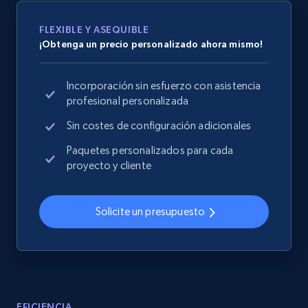
Collecting products by keyword search
Title, Seller name, Brand, Description, Initial
FLEXIBLE Y ASEQUIBLE
price, Currency, Availability, Reviews count, and
¡Obtenga un precio personalizado ahora mismo!
more.
Incorporación sin esfuerzo con asistencia
2.1K+
375+
Comenzar ahora
profesional personalizada
Sin costes de configuración adicionales
Paquetes personalizados para cada
Amazon products global dataset - Collects
proyecto y cliente
products by best sellers category URL
Title, Seller name, Brand, Description, Initial
Solicite un presupuesto
price, Currency, Availability, Reviews count, and
more.
2.1K+
375+
Comenzar ahora
EFICIENCIA