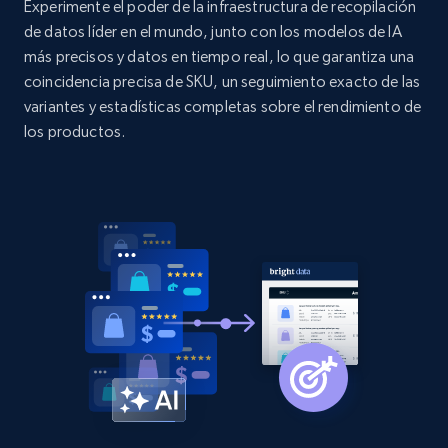
Sku, Product id, Product name, Manufacturer,
Experimente el poder de la infraestructura de recopilación
and more.
de datos líder en el mundo, junto con los modelos de IA
más precisos y datos en tiempo real, lo que garantiza una
coincidencia precisa de SKU, un seguimiento exacto de las
2.1K+
353+
Comenzar ahora
variantes y estadísticas completas sobre el rendimiento de
los productos.
Home Depot US - Discovery products by
specific category URL
URL, Domain, Country code, Model number,
Sku, Product id, Product name, Manufacturer,
and more.
2.1K+
353+
Comenzar ahora
Etsy