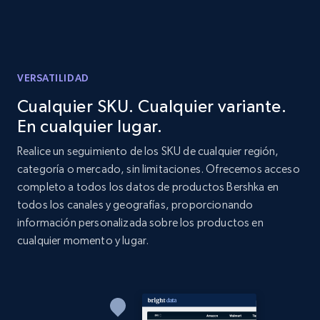
URL, Product id, Listing inventory id, Title, Rating,
Reviews count shop, Reviews count item, Initial
price, and more.
VERSATILIDAD
1.9K+
322+
Comenzar ahora
Cualquier SKU. Cualquier variante.
En cualquier lugar.
Etsy - Collect data on products using
Realice un seguimiento de los SKU de cualquier región,
specified keywords
categoría o mercado, sin limitaciones. Ofrecemos acceso
completo a todos los datos de productos Bershka en
URL, Product id, Listing inventory id, Title, Rating,
todos los canales y geografías, proporcionando
Reviews count shop, Reviews count item, Initial
price, and more.
información personalizada sobre los productos en
cualquier momento y lugar.
1.9K+
322+
Comenzar ahora