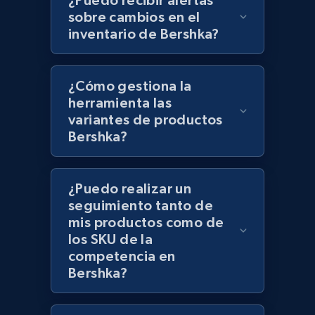
¿Puedo recibir alertas
sobre cambios en el
inventario de Bershka?
Lowes.com - Collect records by category
URL, Domain, Marketplace pn, Sku, Other pn,
¿Cómo gestiona la
Model number, Gtin ean pn, Product name, and
herramienta las
more.
variantes de productos
Bershka?
991+
162+
Comenzar ahora
¿Puedo realizar un
seguimiento tanto de
Lazada - Products
mis productos como de
los SKU de la
URL, Title, Rating, Reviews, Initial price, Final
price, Currency, Stock, and more.
competencia en
Bershka?
988+
160+
Comenzar ahora