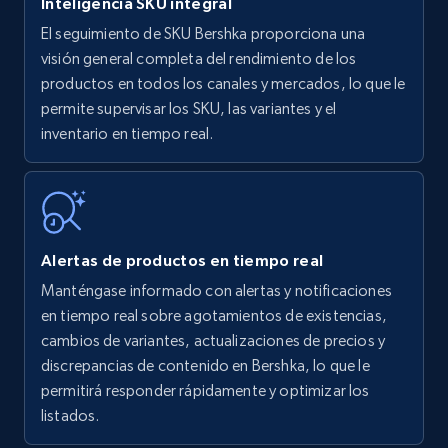
Inteligencia SKU integral
El seguimiento de SKU Bershka proporciona una
Amazon products - find products by using
visión general completa del rendimiento de los
upc numbers
productos en todos los canales y mercados, lo que le
permite supervisar los SKU, las variantes y el
Title, Seller name, Brand, Description, Initial
inventario en tiempo real.
price, Currency, Availability, Reviews count, and
more.
35.2K+
5.7K+
Comenzar ahora
Alertas de productos en tiempo real
Manténgase informado con alertas y notificaciones
Amazon Reviews
en tiempo real sobre agotamientos de existencias,
URL, Product name, Product rating, Product
cambios de variantes, actualizaciones de precios y
rating object, Product rating max, Rating,
discrepancias de contenido en Bershka, lo que le
Author name, Asin, and more.
permitirá responder rápidamente y optimizar los
listados.
7.4K+
870+
Comenzar ahora