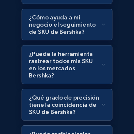
Lowes.com
¿Cómo ayuda a mi
negocio el seguimiento
URL, Domain, Marketplace pn, Sku, Other pn,
Model number, Gtin ean pn, Product name, and
de SKU de Bershka?
more.
¿Puede la herramienta
991+
162+
Comenzar ahora
rastrear todos mis SKU
en los mercados
Bershka?
Lowes.com - Gather data on products using
specified keywords
¿Qué grado de precisión
URL, Domain, Marketplace pn, Sku, Other pn,
tiene la coincidencia de
Model number, Gtin ean pn, Product name, and
SKU de Bershka?
more.
991+
162+
Comenzar ahora