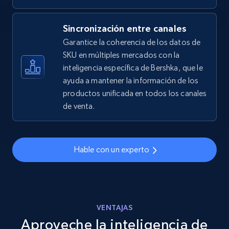
2.5K+
359+
Comenzar ahora
Sincronización entre canales
Garantice la coherencia de los datos de
eBay - Gather data on products using
SKU en múltiples mercados con la
specified keywords
inteligencia específica de Bershka, que le
ayuda a mantener la información de los
URL, Product id, Title, Seller name, Seller rating,
productos unificada en todos los canales
Seller reviews, Breadcrumbs, Root category, and
more.
de venta.
2.5K+
359+
Comenzar ahora
Hable con un experto
eBay - Collect products from shops on eBay
URL, Product id, Title, Seller name, Seller rating,
VENTAJAS
Seller reviews, Breadcrumbs, Root category, and
Aproveche la inteligencia de
more.