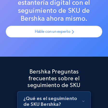
estantería digital con el
maximizar las ventas.
seguimiento de SKU de
Best Buy products
Bershka ahora mismo.
URL, Product id, Title, Images, Final price,
Currency, Discount, Initial price, and more.
Hable con un experto
1.1K+
149+
Comenzar ahora
Best Buy products - Collect data on
Bershka Preguntas
products using specified keywords
frecuentes sobre el
URL, Product id, Title, Images, Final price,
Currency, Discount, Initial price, and more.
seguimiento de SKU
1.1K+
149+
Comenzar ahora
¿Qué es el seguimiento
de SKU Bershka?