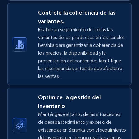
5.4K+
Controle la coherencia de las
667+
Comenzar ahora
variantes.
Realice un seguimiento de todas las
variantes de los productos en los canales
TikTok Shop - Collect TikTok shop products
Bershka para garantizar la coherencia de
by keywords search
los precios, la disponibilidad y la
URL, Title, Available, Description, Currency, Initial
presentación del contenido. Identifique
price, Final price, Discount percent, and more.
las discrepancias antes de que afecten a
las ventas.
5.4K+
667+
Comenzar ahora
Optimice la gestión del
inventario
TikTok Shop - discover records by shop url
Manténgase al tanto de las situaciones
de desabastecimiento y exceso de
URL, Title, Available, Description, Currency, Initial
price, Final price, Discount percent, and more.
existencias en Bershka con el seguimiento
del inventario en tiempo real, las alertas