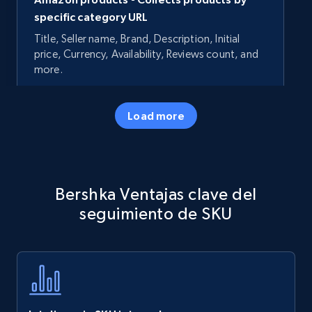
specific category URL
Title, Seller name, Brand, Description, Initial
price, Currency, Availability, Reviews count, and
more.
35.2K+
5.7K+
Comenzar ahora
Load more
Amazon products - Collects products by
Bershka Ventajas clave del
specific keywords
seguimiento de SKU
Title, Seller name, Brand, Description, Initial
price, Currency, Availability, Reviews count, and
more.
35.2K+
5.7K+
Comenzar ahora