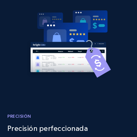
2.1K+
353+
Comenzar ahora
Home Depot US - Discover products by
specified URL
URL, Domain, Country code, Model number,
Sku, Product id, Product name, Manufacturer,
and more.
2.1K+
353+
Comenzar ahora
Home Depot US - Discover products by
PRECISIÓN
specified UPC
Precisión perfeccionada
URL, Domain, Country code, Model number,