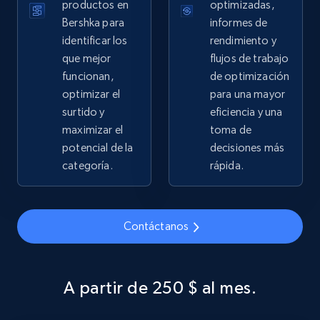
price, Currency, Availability, Reviews count, and
productos en
optimizadas,
more.
Bershka para
informes de
identificar los
rendimiento y
2.1K+
375+
Comenzar ahora
que mejor
flujos de trabajo
funcionan,
de optimización
optimizar el
para una mayor
surtido y
eficiencia y una
Amazon products global dataset - Collects
maximizar el
toma de
products by specific category URL
potencial de la
decisiones más
Title, Seller name, Brand, Description, Initial
categoría.
rápida.
price, Currency, Availability, Reviews count, and
more.
Contáctanos
2.1K+
375+
Comenzar ahora
A partir de 250 $ al mes.
Amazon products global dataset -