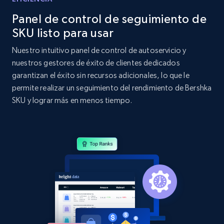
Panel de control de seguimiento de
Amazon products global dataset - Collect
Amazon products by seller URL
SKU listo para usar
Title, Seller name, Brand, Description, Initial
Nuestro intuitivo panel de control de autoservicio y
price, Currency, Availability, Reviews count, and
nuestros gestores de éxito de clientes dedicados
more.
garantizan el éxito sin recursos adicionales, lo que le
permite realizar un seguimiento del rendimiento de Bershka
2.1K+
375+
Comenzar ahora
SKU y lograr más en menos tiempo.
Amazon products global dataset - Collect
products from Brands URLs
Title, Seller name, Brand, Description, Initial
price, Currency, Availability, Reviews count, and
more.
2.1K+
375+
Comenzar ahora