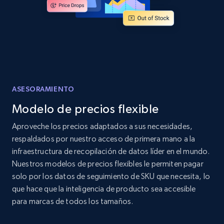
Home Depot US
URL, Domain, Country code, Model number,
Sku, Product id, Product name, Manufacturer,
and more.
ASESORAMIENTO
Modelo de precios flexible
2.1K+
353+
Comenzar ahora
Aproveche los precios adaptados a sus necesidades,
respaldados por nuestro acceso de primera mano a la
infraestructura de recopilación de datos líder en el mundo.
Home Depot US - Gather data on products
Nuestros modelos de precios flexibles le permiten pagar
using specified keywords
solo por los datos de seguimiento de SKU que necesita, lo
URL, Domain, Country code, Model number,
que hace que la inteligencia de producto sea accesible
Sku, Product id, Product name, Manufacturer,
para marcas de todos los tamaños.
and more.