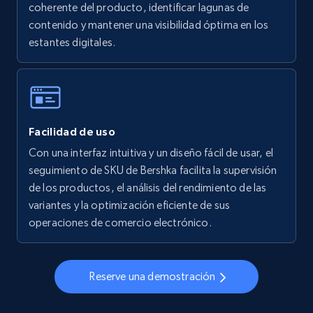
coherente del producto, identificar lagunas de
5.6K+
875+
Comenzar ahora
contenido y mantener una visibilidad óptima en los
estantes digitales.
Walmart - products - Collects products by
specific keywords
URL, Final price, Sku, Currency, Gtin,
Facilidad de uso
Specifications, Image urls, Top reviews, and
more.
Con una interfaz intuitiva y un diseño fácil de usar, el
seguimiento de SKU de Bershka facilita la supervisión
de los productos, el análisis del rendimiento de las
5.6K+
875+
Comenzar ahora
variantes y la optimización eficiente de sus
operaciones de comercio electrónico.
Walmart - products - Discover products by
using sku numbers
Reserve una demostración
URL, Final price, Sku, Currency, Gtin,
Specifications, Image urls, Top reviews, and