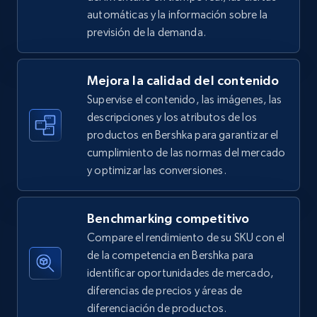
automáticas y la información sobre la
5.4K+
667+
Comenzar ahora
previsión de la demanda.
Mejora la calidad del contenido
Amazon sellers info
Supervise el contenido, las imágenes, las
Seller id, URL, Seller name, Description, Detailed
descripciones y los atributos de los
info, Stars, Feedbacks, Return policy, and more.
productos en Bershka para garantizar el
cumplimiento de las normas del mercado
2.5K+
378+
Comenzar ahora
y optimizar las conversiones.
Benchmarking competitivo
eBay
Compare el rendimiento de su SKU con el
URL, Product id, Title, Seller name, Seller rating,
de la competencia en Bershka para
Seller reviews, Breadcrumbs, Root category, and
identificar oportunidades de mercado,
more.
diferencias de precios y áreas de
diferenciación de productos.