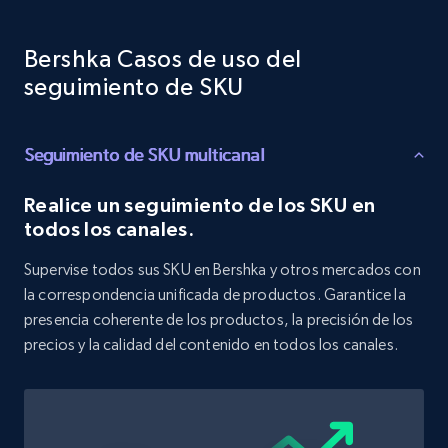
Target - Discover products by category url
Bershka Casos de uso del
URL, Product id, Title, Product description,
Rating, Reviews count, Initial price, Discount,
seguimiento de SKU
and more.
Seguimiento de SKU multicanal
1.3K+
175+
Comenzar ahora
Realice un seguimiento de los SKU en
todos los canales.
Target - Discover products by specified
Supervise todos sus SKU en Bershka y otros mercados con
UPC
la correspondencia unificada de productos. Garantice la
URL, Product id, Title, Product description,
presencia coherente de los productos, la precisión de los
Rating, Reviews count, Initial price, Discount,
precios y la calidad del contenido en todos los canales.
and more.
1.3K+
175+
Comenzar ahora