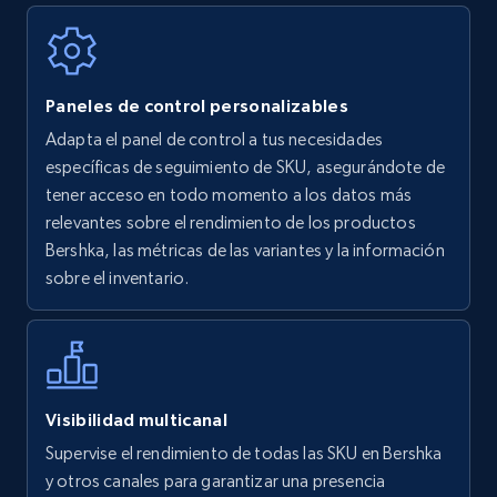
Walmart - products
Paneles de control personalizables
URL, Final price, Sku, Currency, Gtin,
Adapta el panel de control a tus necesidades
Specifications, Image urls, Top reviews, and
específicas de seguimiento de SKU, asegurándote de
more.
tener acceso en todo momento a los datos más
relevantes sobre el rendimiento de los productos
5.6K+
875+
Comenzar ahora
Bershka, las métricas de las variantes y la información
sobre el inventario.
Walmart - products - Find new products by
using specific category URL
URL, Final price, Sku, Currency, Gtin,
Visibilidad multicanal
Specifications, Image urls, Top reviews, and
Supervise el rendimiento de todas las SKU en Bershka
more.
y otros canales para garantizar una presencia