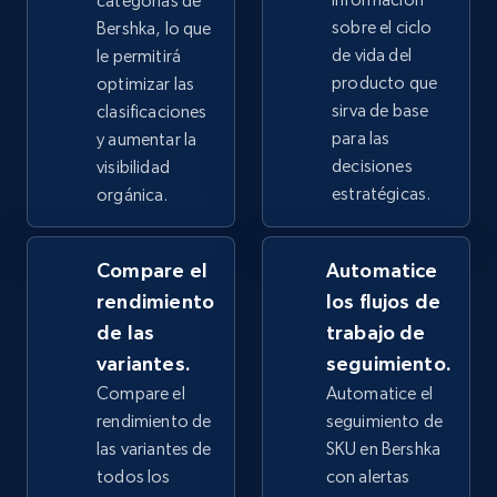
categorías de
sobre el ciclo
Bershka, lo que
2.4K+
199+
Comenzar ahora
de vida del
le permitirá
producto que
optimizar las
sirva de base
clasificaciones
para las
y aumentar la
Google Shopping - collects products from
decisiones
visibilidad
web using keywords
estratégicas.
orgánica.
URL, Product id, Title, Product description,
Rating, Reviews count, Images, Variations, and
Compare el
Automatice
more.
rendimiento
los flujos de
de las
trabajo de
2.4K+
199+
Comenzar ahora
variantes.
seguimiento.
Compare el
Automatice el
rendimiento de
seguimiento de
Amazon products global dataset
las variantes de
SKU en Bershka
Title, Seller name, Brand, Description, Initial
todos los
con alertas