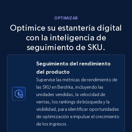
more.
OPTIMIZAR
5.6K+
875+
Comenzar ahora
Optimice su estantería digital
con la inteligencia de
seguimiento de SKU.
TikTok Shop
URL, Title, Available, Description, Currency, Initial
Seguimiento del rendimiento
price, Final price, Discount percent, and more.
del producto
Supervise las métricas de rendimiento de
5.4K+
667+
Comenzar ahora
las SKU en Bershka, incluyendo las
unidades vendidas, la velocidad de
ventas, los rankings de búsqueda y la
visibilidad, para identificar oportunidades
TikTok Shop - category
de optimización e impulsar el crecimiento
URL, Title, Available, Description, Currency, Initial
de los ingresos.
price, Final price, Discount percent, and more.