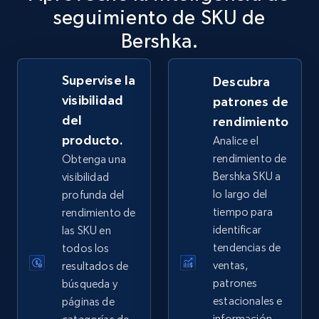
seguimiento de SKU de
2.5K+
359+
Comenzar ahora
Bershka.
Supervise la
Descubra
eBay - Collect records by category
visibilidad
patrones de
del
URL, Product id, Title, Seller name, Seller rating,
rendimiento
Seller reviews, Breadcrumbs, Root category, and
producto.
Analice el
more.
rendimiento de
Obtenga una
Bershka SKU a
visibilidad
2.5K+
359+
Comenzar ahora
lo largo del
profunda del
tiempo para
rendimiento de
identificar
las SKU en
tendencias de
todos los
Google Shopping
ventas,
resultados de
URL, Product id, Title, Product description,
patrones
búsqueda y
Rating, Reviews count, Images, Variations, and
estacionales e
páginas de
more.
información