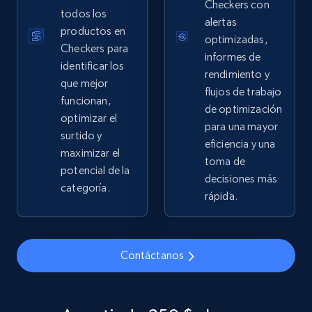
Sku, Product id, Product name, Manufacturer,
Checkers con
todos los
and more.
alertas
productos en
optimizadas,
Checkers para
2.1K+
355+
Comenzar ahora
informes de
identificar los
rendimiento y
que mejor
flujos de trabajo
funcionan,
de optimización
optimizar el
Home Depot US - Gather data on products
para una mayor
surtido y
using specified keywords
eficiencia y una
maximizar el
URL, Domain, Country code, Model number,
toma de
potencial de la
Sku, Product id, Product name, Manufacturer,
decisiones más
categoría.
and more.
rápida.
2.1K+
355+
Comenzar ahora
Contáctanos
Home Depot US - Discover products by