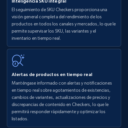
Inteligencia SKU integral
El seguimiento de SKU Checkers proporciona una
Amazon products - find products by using
visión general completa del rendimiento de los
upc numbers
productos en todos los canales y mercados, lo que le
permite supervisar los SKU, las variantes y el
Title, Seller name, Brand, Description, Initial
inventario en tiempo real.
price, Currency, Availability, Reviews count, and
more.
35.3K+
5.7K+
Comenzar ahora
Alertas de productos en tiempo real
Manténgase informado con alertas y notificaciones
Amazon Reviews
en tiempo real sobre agotamientos de existencias,
URL, Product name, Product rating, Product
cambios de variantes, actualizaciones de precios y
rating object, Product rating max, Rating,
discrepancias de contenido en Checkers, lo que le
Author name, Asin, and more.
permitirá responder rápidamente y optimizar los
listados.
7.4K+
872+
Comenzar ahora