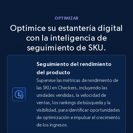
more.
OPTIMIZAR
5.6K+
876+
Comenzar ahora
Optimice su estantería digital
con la inteligencia de
seguimiento de SKU.
TikTok Shop
URL, Title, Available, Description, Currency, Initial
Seguimiento del rendimiento
price, Final price, Discount percent, and more.
del producto
Supervise las métricas de rendimiento de
5.4K+
668+
Comenzar ahora
las SKU en Checkers, incluyendo las
unidades vendidas, la velocidad de
ventas, los rankings de búsqueda y la
visibilidad, para identificar oportunidades
TikTok Shop - category
de optimización e impulsar el crecimiento
URL, Title, Available, Description, Currency, Initial
de los ingresos.
price, Final price, Discount percent, and more.