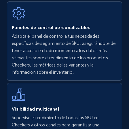
Walmart - products
Paneles de control personalizables
URL, Final price, Sku, Currency, Gtin,
Adapta el panel de control a tus necesidades
Specifications, Image urls, Top reviews, and
específicas de seguimiento de SKU, asegurándote de
more.
tener acceso en todo momento a los datos más
relevantes sobre el rendimiento de los productos
5.6K+
876+
Comenzar ahora
Checkers, las métricas de las variantes y la
información sobre el inventario.
Walmart - products - Find new products by
using specific category URL
URL, Final price, Sku, Currency, Gtin,
Visibilidad multicanal
Specifications, Image urls, Top reviews, and
Supervise el rendimiento de todas las SKU en
more.
Checkers y otros canales para garantizar una