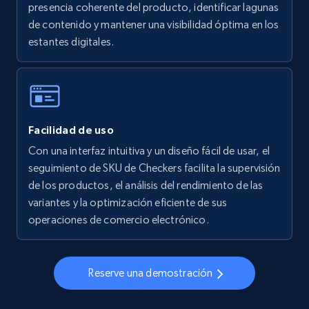
presencia coherente del producto, identificar lagunas
5.6K+
876+
Comenzar ahora
de contenido y mantener una visibilidad óptima en los
estantes digitales.
Walmart - products - Collects products by
specific keywords
URL, Final price, Sku, Currency, Gtin,
Facilidad de uso
Specifications, Image urls, Top reviews, and
more.
Con una interfaz intuitiva y un diseño fácil de usar, el
seguimiento de SKU de Checkers facilita la supervisión
de los productos, el análisis del rendimiento de las
5.6K+
876+
Comenzar ahora
variantes y la optimización eficiente de sus
operaciones de comercio electrónico.
Walmart - products - Discover products by
using sku numbers
Reserve una demostración
URL, Final price, Sku, Currency, Gtin,
Specifications, Image urls, Top reviews, and