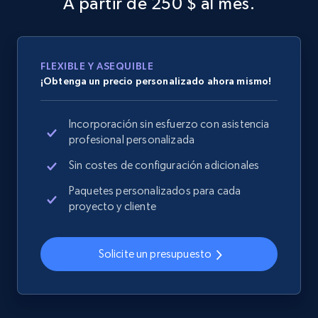
A partir de 250 $ al mes.
specified URL
URL, Domain, Country code, Model number,
Sku, Product id, Product name, Manufacturer,
and more.
FLEXIBLE Y ASEQUIBLE
¡Obtenga un precio personalizado ahora mismo!
2.1K+
355+
Comenzar ahora
Incorporación sin esfuerzo con asistencia
profesional personalizada
Home Depot US - Discover products by
Sin costes de configuración adicionales
specified UPC
Paquetes personalizados para cada
URL, Domain, Country code, Model number,
proyecto y cliente
Sku, Product id, Product name, Manufacturer,
and more.
Solicite un presupuesto
2.1K+
355+
Comenzar ahora