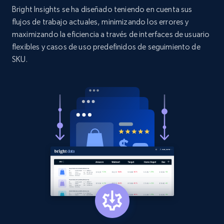
Bright Insights se ha diseñado teniendo en cuenta sus
URL, Product id, Title, Product description,
flujos de trabajo actuales, minimizando los errores y
Rating, Reviews count, Initial price, Discount,
maximizando la eficiencia a través de interfaces de usuario
and more.
flexibles y casos de uso predefinidos de seguimiento de
SKU.
1.3K+
176+
Comenzar ahora
Target - Gather data on products using
specified keywords
URL, Product id, Title, Product description,
Rating, Reviews count, Initial price, Discount,
and more.
1.3K+
176+
Comenzar ahora