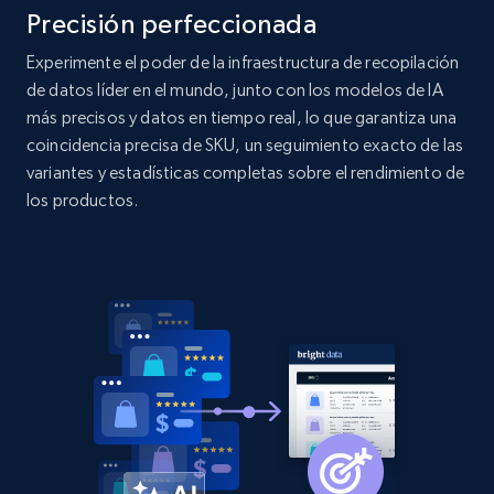
price, Currency, Availability, Reviews count, and
Precisión perfeccionada
more.
Experimente el poder de la infraestructura de recopilación
de datos líder en el mundo, junto con los modelos de IA
2.1K+
375+
Comenzar ahora
más precisos y datos en tiempo real, lo que garantiza una
coincidencia precisa de SKU, un seguimiento exacto de las
variantes y estadísticas completas sobre el rendimiento de
Amazon products global dataset - Collect
los productos.
products from Brands URLs
Title, Seller name, Brand, Description, Initial
price, Currency, Availability, Reviews count, and
more.
2.1K+
375+
Comenzar ahora
Etsy