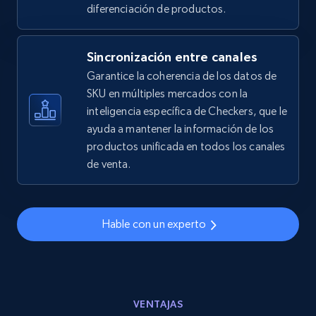
2.5K+
359+
Comenzar ahora
diferenciación de productos.
Sincronización entre canales
eBay - Gather data on products using
Garantice la coherencia de los datos de
specified keywords
SKU en múltiples mercados con la
inteligencia específica de Checkers, que le
URL, Product id, Title, Seller name, Seller rating,
ayuda a mantener la información de los
Seller reviews, Breadcrumbs, Root category, and
more.
productos unificada en todos los canales
de venta.
2.5K+
359+
Comenzar ahora
Hable con un experto
eBay - Collect products from shops on eBay
URL, Product id, Title, Seller name, Seller rating,
Seller reviews, Breadcrumbs, Root category, and
VENTAJAS
more.