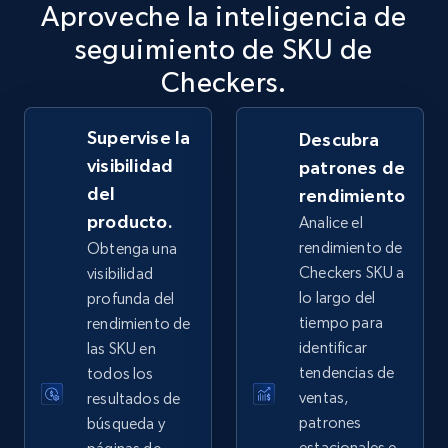
Aproveche la inteligencia de
2.5K+
359+
Comenzar ahora
seguimiento de SKU de
Checkers.
Supervise la
eBay - Collect records by category
Descubra
visibilidad
patrones de
URL, Product id, Title, Seller name, Seller rating,
Seller reviews, Breadcrumbs, Root category, and
del
rendimiento
more.
producto.
Analice el
rendimiento de
Obtenga una
2.5K+
359+
Comenzar ahora
Checkers SKU a
visibilidad
lo largo del
profunda del
tiempo para
rendimiento de
identificar
las SKU en
Google Shopping
tendencias de
todos los
URL, Product id, Title, Product description,
ventas,
resultados de
Rating, Reviews count, Images, Variations, and
patrones
búsqueda y
more.
estacionales e