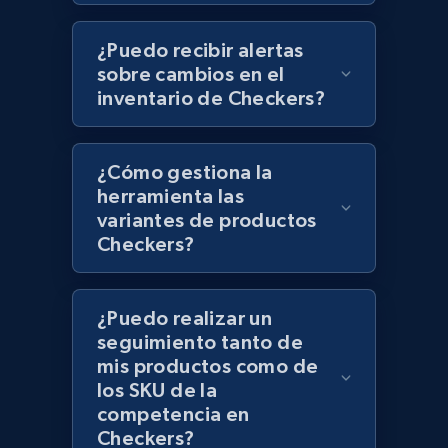
Lazada - Products - Discover products by
¿Puedo recibir alertas
category URL or brand URL
sobre cambios en el
URL, Title, Rating, Reviews, Initial price, Final
inventario de Checkers?
price, Currency, Stock, and more.
¿Cómo gestiona la
991+
165+
Comenzar ahora
herramienta las
variantes de productos
Checkers?
Lazada - Products - Discover products by
seller URL
¿Puedo realizar un
URL, Title, Rating, Reviews, Initial price, Final
seguimiento tanto de
price, Currency, Stock, and more.
mis productos como de
los SKU de la
991+
165+
Comenzar ahora
competencia en
Checkers?