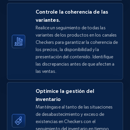
5.4K+
Controle la coherencia de las
668+
Comenzar ahora
variantes.
Realice un seguimiento de todas las
variantes de los productos en los canales
TikTok Shop - Collect TikTok shop products
Checkers para garantizar la coherencia de
by keywords search
los precios, la disponibilidad y la
URL, Title, Available, Description, Currency, Initial
presentación del contenido. Identifique
price, Final price, Discount percent, and more.
las discrepancias antes de que afecten a
las ventas.
5.4K+
668+
Comenzar ahora
Optimice la gestión del
inventario
TikTok Shop - discover records by shop url
Manténgase al tanto de las situaciones
de desabastecimiento y exceso de
URL, Title, Available, Description, Currency, Initial
price, Final price, Discount percent, and more.
existencias en Checkers con el
seguimiento del inventario en tiempo