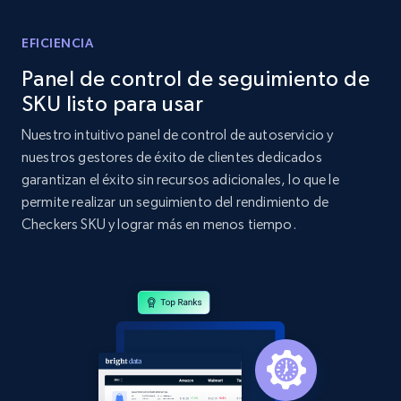
Home Depot US - Discovery products by
EFICIENCIA
specific category URL
Panel de control de seguimiento de
URL, Domain, Country code, Model number,
SKU listo para usar
Sku, Product id, Product name, Manufacturer,
and more.
Nuestro intuitivo panel de control de autoservicio y
nuestros gestores de éxito de clientes dedicados
2.1K+
355+
Comenzar ahora
garantizan el éxito sin recursos adicionales, lo que le
permite realizar un seguimiento del rendimiento de
Checkers SKU y lograr más en menos tiempo.
Amazon products global dataset
Title, Seller name, Brand, Description, Initial
price, Currency, Availability, Reviews count, and
more.
2.1K+
375+
Comenzar ahora