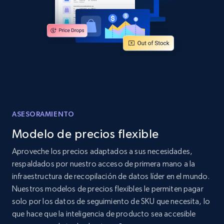
Amazon products global dataset - Collects
products by specific category URL
Title, Seller name, Brand, Description, Initial
price, Currency, Availability, Reviews count, and
more.
2.1K+
375+
Comenzar ahora
ASESORAMIENTO
Modelo de precios flexible
Aproveche los precios adaptados a sus necesidades,
Amazon products global dataset -
respaldados por nuestro acceso de primera mano a la
Collecting products by keyword search
infraestructura de recopilación de datos líder en el mundo.
Title, Seller name, Brand, Description, Initial
Nuestros modelos de precios flexibles le permiten pagar
price, Currency, Availability, Reviews count, and
solo por los datos de seguimiento de SKU que necesita, lo
more.
que hace que la inteligencia de producto sea accesible