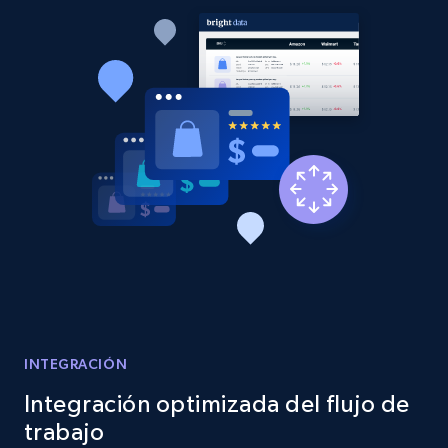
Etsy - Collects data from shop's URL
URL, Product id, Listing inventory id, Title, Rating,
Reviews count shop, Reviews count item, Initial
price, and more.
1.9K+
323+
Comenzar ahora
Amazon products search
Asin, URL, Name, Sponsored, Initial price, Final
price, Currency, Sold, and more.
1.6K+
181+
Comenzar ahora
INTEGRACIÓN
Integración optimizada del flujo de
trabajo
Target