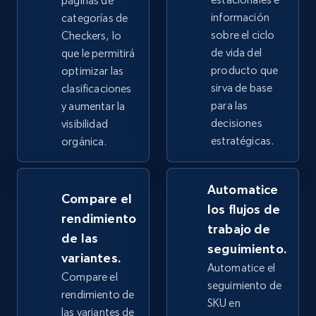
páginas de
información
categorías de
2.4K+
200+
Comenzar ahora
sobre el ciclo
Checkers, lo
de vida del
que le permitirá
producto que
optimizar las
sirva de base
clasificaciones
Google Shopping - collects products from
para las
y aumentar la
web using keywords
decisiones
visibilidad
estratégicas.
URL, Product id, Title, Product description,
orgánica.
Rating, Reviews count, Images, Variations, and
more.
Automatice
Compare el
los flujos de
2.4K+
200+
Comenzar ahora
rendimiento
trabajo de
de las
seguimiento.
variantes.
Automatice el
Compare el
Home Depot US
seguimiento de
rendimiento de
URL, Domain, Country code, Model number,
SKU en
las variantes de