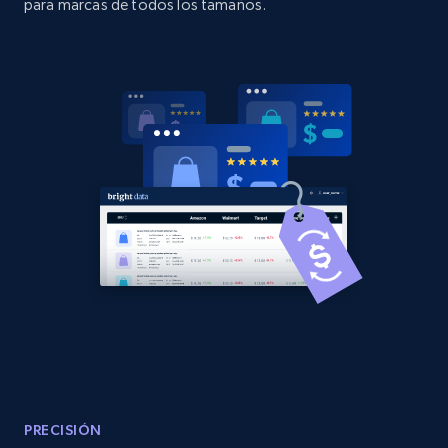
para marcas de todos los tamaños.
2.1K+
375+
Comenzar ahora
Amazon products global dataset - Collects
products by best sellers category URL
Title, Seller name, Brand, Description, Initial
price, Currency, Availability, Reviews count, and
more.
2.1K+
375+
Comenzar ahora
Amazon products global dataset - Collect
Amazon products by seller URL
Title, Seller name, Brand, Description, Initial
PRECISIÓN