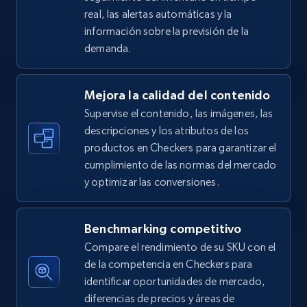
real, las alertas automáticas y la
5.4K+
668+
Comenzar ahora
información sobre la previsión de la
demanda.
Amazon sellers info
Mejora la calidad del contenido
Seller id, URL, Seller name, Description, Detailed
Supervise el contenido, las imágenes, las
info, Stars, Feedbacks, Return policy, and more.
descripciones y los atributos de los
productos en Checkers para garantizar el
2.5K+
378+
Comenzar ahora
cumplimiento de las normas del mercado
y optimizar las conversiones.
eBay
Benchmarking competitivo
URL, Product id, Title, Seller name, Seller rating,
Compare el rendimiento de su SKU con el
Seller reviews, Breadcrumbs, Root category, and
de la competencia en Checkers para
more.
identificar oportunidades de mercado,
diferencias de precios y áreas de