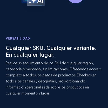
URL, Product id, Listing inventory id, Title, Rating,
Reviews count shop, Reviews count item, Initial
price, and more.
1.9K+
323+
Comenzar ahora
VERSATILIDAD
Cualquier SKU. Cualquier variante.
Etsy - Collect data on products using
En cualquier lugar.
specified keywords
Realice un seguimiento de los SKU de cualquier región,
URL, Product id, Listing inventory id, Title, Rating,
categoría o mercado, sin limitaciones. Ofrecemos acceso
Reviews count shop, Reviews count item, Initial
price, and more.
completo a todos los datos de productos Checkers en
todos los canales y geografías, proporcionando
información personalizada sobre los productos en
1.9K+
323+
Comenzar ahora
cualquier momento y lugar.