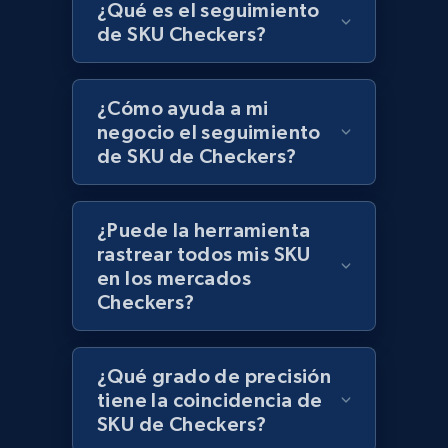
¿Qué es el seguimiento
de SKU Checkers?
Lazada - Products
URL, Title, Rating, Reviews, Initial price, Final
price, Currency, Stock, and more.
¿Cómo ayuda a mi
negocio el seguimiento
de SKU de Checkers?
991+
165+
Comenzar ahora
¿Puede la herramienta
rastrear todos mis SKU
Lazada - Products - Discover products by
en los mercados
keyword
Checkers?
URL, Title, Rating, Reviews, Initial price, Final
price, Currency, Stock, and more.
¿Qué grado de precisión
991+
165+
Comenzar ahora
tiene la coincidencia de
SKU de Checkers?