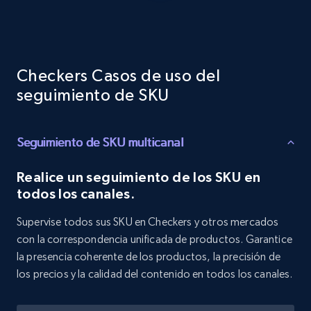
Target - Discover products by category url
URL, Product id, Title, Product description,
Rating, Reviews count, Initial price, Discount,
and more.
Checkers Casos de uso del
seguimiento de SKU
1.3K+
176+
Comenzar ahora
Seguimiento de SKU multicanal
Realice un seguimiento de los SKU en
Target - Discover products by specified
todos los canales.
UPC
URL, Product id, Title, Product description,
Supervise todos sus SKU en Checkers y otros mercados
Rating, Reviews count, Initial price, Discount,
con la correspondencia unificada de productos. Garantice
and more.
la presencia coherente de los productos, la precisión de
los precios y la calidad del contenido en todos los canales.
1.3K+
176+
Comenzar ahora