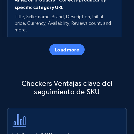
specific category URL
Title, Seller name, Brand, Description, Initial
price, Currency, Availability, Reviews count, and
more.
35.3K+
5.7K+
Comenzar ahora
Load more
Amazon products - Collects products by
Checkers Ventajas clave del
specific keywords
seguimiento de SKU
Title, Seller name, Brand, Description, Initial
price, Currency, Availability, Reviews count, and
more.
35.3K+
5.7K+
Comenzar ahora