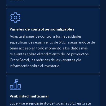
7.4K+
870+
Comenzar ahora
Walmart - products
Paneles de control personalizables
URL, Final price, Sku, Currency, Gtin,
Adapta el panel de control a tus necesidades
Specifications, Image urls, Top reviews, and
específicas de seguimiento de SKU, asegurándote de
more.
tener acceso en todo momento a los datos más
relevantes sobre el rendimiento de los productos
5.6K+
875+
Comenzar ahora
Crate Barrel, las métricas de las variantes y la
información sobre el inventario.
Walmart - products - Find new products by
using specific category URL
URL, Final price, Sku, Currency, Gtin,
Visibilidad multicanal
Specifications, Image urls, Top reviews, and
Supervise el rendimiento de todas las SKU en Crate
more.