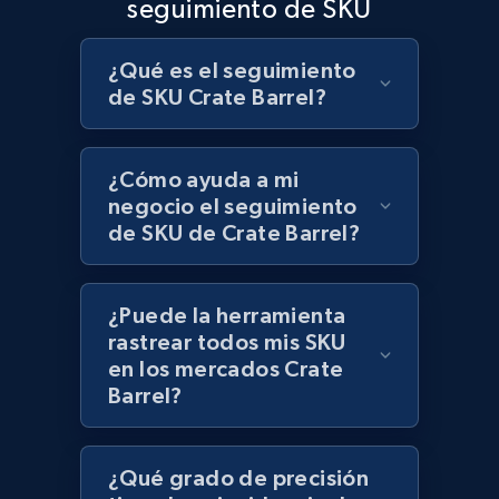
seguimiento de SKU
¿Qué es el seguimiento
Lazada - Products
de SKU Crate Barrel?
URL, Title, Rating, Reviews, Initial price, Final
price, Currency, Stock, and more.
¿Cómo ayuda a mi
negocio el seguimiento
991+
165+
Comenzar ahora
de SKU de Crate Barrel?
¿Puede la herramienta
Lazada - Products - Discover products by
rastrear todos mis SKU
keyword
en los mercados Crate
URL, Title, Rating, Reviews, Initial price, Final
Barrel?
price, Currency, Stock, and more.
991+
165+
Comenzar ahora
¿Qué grado de precisión