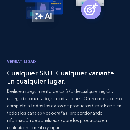
Etsy
URL, Product id, Listing inventory id, Title, Rating,
Reviews count shop, Reviews count item, Initial
price, and more.
1.9K+
323+
Comenzar ahora
VERSATILIDAD
Etsy - Collect data on products using
Cualquier SKU. Cualquier variante.
specified keywords
En cualquier lugar.
URL, Product id, Listing inventory id, Title, Rating,
Realice un seguimiento de los SKU de cualquier región,
Reviews count shop, Reviews count item, Initial
price, and more.
categoría o mercado, sin limitaciones. Ofrecemos acceso
completo a todos los datos de productos Crate Barrel en
todos los canales y geografías, proporcionando
1.9K+
323+
Comenzar ahora
información personalizada sobre los productos en
cualquier momento y lugar.