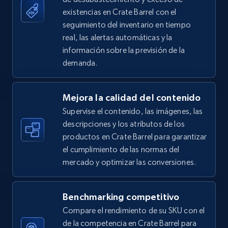
existencias en Crate Barrel con el
seguimiento del inventario en tiempo
5.4K+
668+
Comenzar ahora
real, las alertas automáticas y la
información sobre la previsión de la
demanda.
Amazon sellers info
Seller id, URL, Seller name, Description, Detailed
Mejora la calidad del contenido
info, Stars, Feedbacks, Return policy, and more.
Supervise el contenido, las imágenes, las
descripciones y los atributos de los
2.5K+
378+
Comenzar ahora
productos en Crate Barrel para garantizar
el cumplimiento de las normas del
mercado y optimizar las conversiones.
eBay
Benchmarking competitivo
URL, Product id, Title, Seller name, Seller rating,
Seller reviews, Breadcrumbs, Root category, and
Compare el rendimiento de su SKU con el
more.
de la competencia en Crate Barrel para