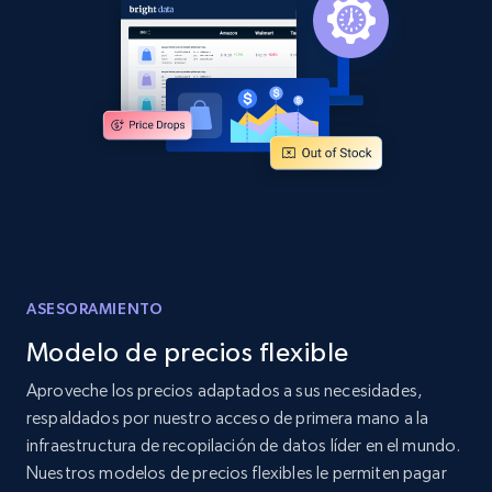
Amazon products global dataset - Collects
products by specific category URL
Title, Seller name, Brand, Description, Initial
price, Currency, Availability, Reviews count, and
more.
2.1K+
375+
Comenzar ahora
ASESORAMIENTO
Modelo de precios flexible
Amazon products global dataset -
Aproveche los precios adaptados a sus necesidades,
Collecting products by keyword search
respaldados por nuestro acceso de primera mano a la
Title, Seller name, Brand, Description, Initial
infraestructura de recopilación de datos líder en el mundo.
price, Currency, Availability, Reviews count, and
Nuestros modelos de precios flexibles le permiten pagar
more.