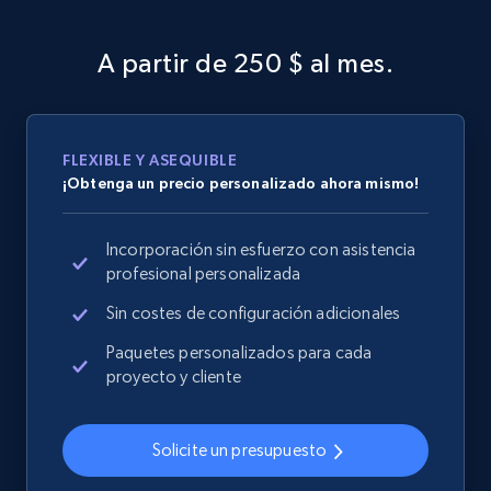
Home Depot US - Discover products by
specified URL
A partir de 250 $ al mes.
URL, Domain, Country code, Model number,
Sku, Product id, Product name, Manufacturer,
and more.
FLEXIBLE Y ASEQUIBLE
2.1K+
355+
Comenzar ahora
¡Obtenga un precio personalizado ahora mismo!
Incorporación sin esfuerzo con asistencia
profesional personalizada
Home Depot US - Discover products by
specified UPC
Sin costes de configuración adicionales
URL, Domain, Country code, Model number,
Paquetes personalizados para cada
Sku, Product id, Product name, Manufacturer,
proyecto y cliente
and more.
Solicite un presupuesto
2.1K+
355+
Comenzar ahora