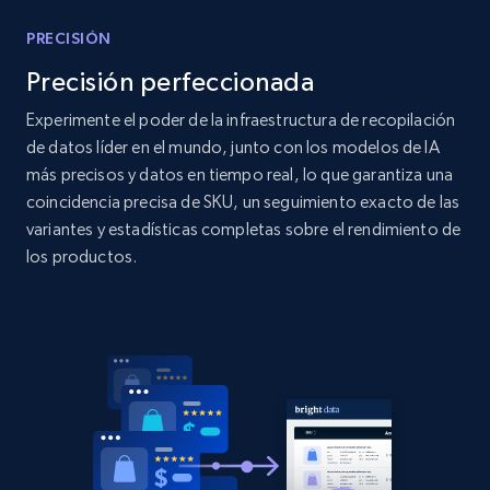
Title, Seller name, Brand, Description, Initial
price, Currency, Availability, Reviews count, and
PRECISIÓN
more.
Precisión perfeccionada
Experimente el poder de la infraestructura de recopilación
2.1K+
375+
Comenzar ahora
de datos líder en el mundo, junto con los modelos de IA
más precisos y datos en tiempo real, lo que garantiza una
coincidencia precisa de SKU, un seguimiento exacto de las
Amazon products global dataset - Collect
variantes y estadísticas completas sobre el rendimiento de
products from Brands URLs
los productos.
Title, Seller name, Brand, Description, Initial
price, Currency, Availability, Reviews count, and
more.
2.1K+
375+
Comenzar ahora