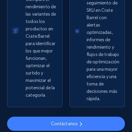
URL, Domain, Country code, Model number,
seguimiento de
rendimiento de
Sku, Product id, Product name, Manufacturer,
SKU en Crate
las variantes de
and more.
Barrel con
todos los
alertas
productos en
2.1K+
355+
Comenzar ahora
optimizadas,
Crate Barrel
informes de
para identificar
rendimiento y
los que mejor
flujos de trabajo
funcionan,
Home Depot US - Gather data on products
de optimización
optimizar el
using specified keywords
para una mayor
surtido y
URL, Domain, Country code, Model number,
eficiencia y una
maximizar el
Sku, Product id, Product name, Manufacturer,
toma de
potencial de la
and more.
decisiones más
categoría.
rápida.
2.1K+
355+
Comenzar ahora
Contáctanos