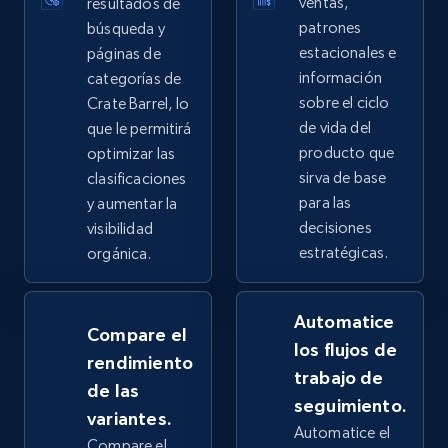
ventas,
resultados de
more.
patrones
búsqueda y
estacionales e
páginas de
2.4K+
200+
Comenzar ahora
información
categorías de
sobre el ciclo
Crate Barrel, lo
de vida del
que le permitirá
producto que
optimizar las
Google Shopping - collects products from
sirva de base
clasificaciones
web using keywords
para las
y aumentar la
decisiones
URL, Product id, Title, Product description,
visibilidad
Rating, Reviews count, Images, Variations, and
estratégicas.
orgánica.
more.
Automatice
2.4K+
200+
Comenzar ahora
Compare el
los flujos de
rendimiento
trabajo de
de las
seguimiento.
variantes.
Home Depot US
Automatice el
Compare el