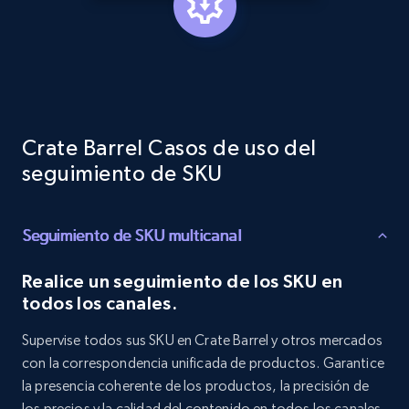
Target - Discover products by category url
URL, Product id, Title, Product description,
Rating, Reviews count, Initial price, Discount,
and more.
Crate Barrel Casos de uso del
seguimiento de SKU
1.3K+
175+
Comenzar ahora
Seguimiento de SKU multicanal
Target - Discover products by specified
Realice un seguimiento de los SKU en
UPC
todos los canales.
URL, Product id, Title, Product description,
Rating, Reviews count, Initial price, Discount,
Supervise todos sus SKU en Crate Barrel y otros mercados
and more.
con la correspondencia unificada de productos. Garantice
la presencia coherente de los productos, la precisión de
1.3K+
175+
Comenzar ahora
los precios y la calidad del contenido en todos los canales.