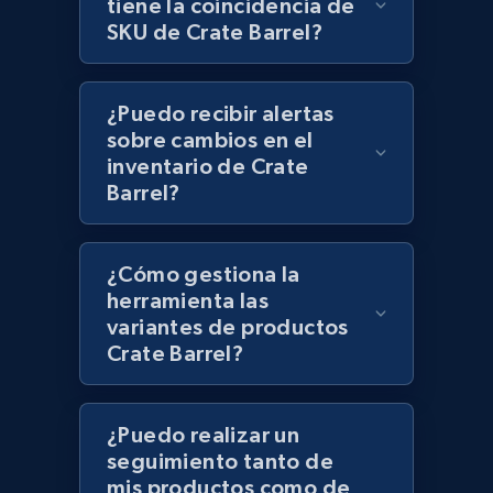
tiene la coincidencia de
SKU de Crate Barrel?
Lazada - Products - Discover products by
category URL or brand URL
¿Puedo recibir alertas
URL, Title, Rating, Reviews, Initial price, Final
sobre cambios en el
price, Currency, Stock, and more.
inventario de Crate
Barrel?
991+
165+
Comenzar ahora
¿Cómo gestiona la
herramienta las
variantes de productos
Lazada - Products - Discover products by
Crate Barrel?
seller URL
URL, Title, Rating, Reviews, Initial price, Final
price, Currency, Stock, and more.
¿Puedo realizar un
seguimiento tanto de
991+
165+
Comenzar ahora
mis productos como de