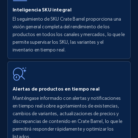
Inteligencia SKU integral
El seguimiento de SKU Crate Barrel proporciona una
Amazon products - find products by using
visión general completa del rendimiento de los
upc numbers
productos en todos los canales y mercados, lo que le
permite supervisar los SKU, las variantes y el
Title, Seller name, Brand, Description, Initial
inventario en tiempo real.
price, Currency, Availability, Reviews count, and
more.
35.3K+
5.7K+
Comenzar ahora
Alertas de productos en tiempo real
Manténgase informado con alertas y notificaciones
Amazon Reviews
en tiempo real sobre agotamientos de existencias,
URL, Product name, Product rating, Product
cambios de variantes, actualizaciones de precios y
rating object, Product rating max, Rating,
discrepancias de contenido en Crate Barrel, lo que le
Author name, Asin, and more.
permitirá responder rápidamente y optimizar los
listados.