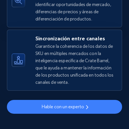
identificar oportunidades de mercado,
2.5K+
359+
Comenzar ahora
diferencias de precios y áreas de
diferenciación de productos.
Sincronización entre canales
eBay - Gather data on products using
specified keywords
Garantice la coherencia de los datos de
SKU en múltiples mercados con la
URL, Product id, Title, Seller name, Seller rating,
inteligencia específica de Crate Barrel,
Seller reviews, Breadcrumbs, Root category, and
more.
que le ayuda a mantener la información
de los productos unificada en todos los
canales de venta.
2.5K+
359+
Comenzar ahora
Hable con un experto
eBay - Collect products from shops on eBay
URL, Product id, Title, Seller name, Seller rating,
Seller reviews, Breadcrumbs, Root category, and