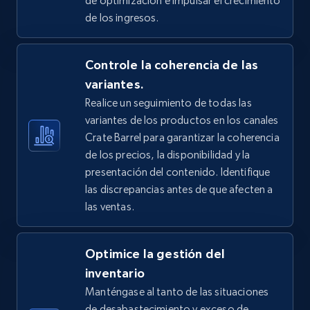
de optimización e impulsar el crecimiento
price, Final price, Discount percent, and more.
de los ingresos.
5.4K+
668+
Comenzar ahora
Controle la coherencia de las
variantes.
Realice un seguimiento de todas las
TikTok Shop - Collect TikTok shop products
variantes de los productos en los canales
by keywords search
Crate Barrel para garantizar la coherencia
URL, Title, Available, Description, Currency, Initial
de los precios, la disponibilidad y la
price, Final price, Discount percent, and more.
presentación del contenido. Identifique
las discrepancias antes de que afecten a
5.4K+
668+
Comenzar ahora
las ventas.
Optimice la gestión del
TikTok Shop - discover records by shop url
inventario
Manténgase al tanto de las situaciones
URL, Title, Available, Description, Currency, Initial
price, Final price, Discount percent, and more.
de desabastecimiento y exceso de