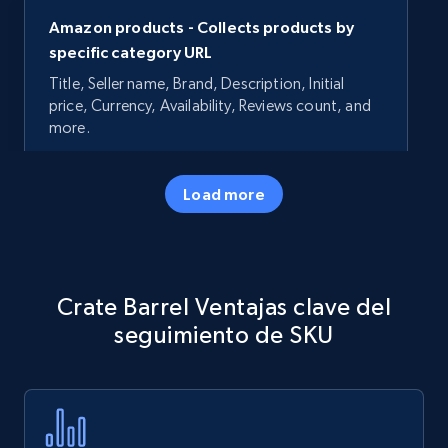
Amazon products - Collects products by
specific category URL
Title, Seller name, Brand, Description, Initial
price, Currency, Availability, Reviews count, and
more.
35.3K+
5.7K+
Comenzar ahora
Load more
Amazon products - Collects products by
Crate Barrel Ventajas clave del
specific keywords
seguimiento de SKU
Title, Seller name, Brand, Description, Initial
price, Currency, Availability, Reviews count, and
more.
35.3K+
5.7K+
Comenzar ahora