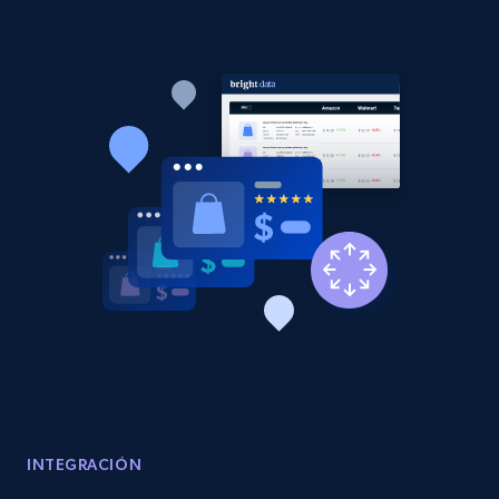
Etsy - Collects data from shop's URL
URL, Product id, Listing inventory id, Title, Rating,
Reviews count shop, Reviews count item, Initial
price, and more.
1.9K+
323+
Comenzar ahora
Amazon products search
Asin, URL, Name, Sponsored, Initial price, Final
price, Currency, Sold, and more.
1.6K+
181+
Comenzar ahora
INTEGRACIÓN