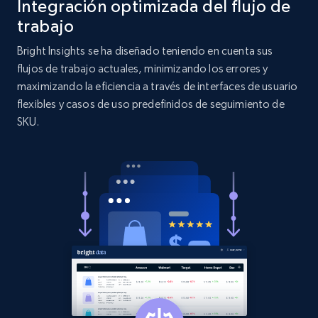
Integración optimizada del flujo de
Target
trabajo
URL, Product id, Title, Product description,
Bright Insights se ha diseñado teniendo en cuenta sus
Rating, Reviews count, Initial price, Discount,
flujos de trabajo actuales, minimizando los errores y
and more.
maximizando la eficiencia a través de interfaces de usuario
flexibles y casos de uso predefinidos de seguimiento de
1.3K+
175+
Comenzar ahora
SKU.
Target - Gather data on products using
specified keywords
URL, Product id, Title, Product description,
Rating, Reviews count, Initial price, Discount,
and more.
1.3K+
175+
Comenzar ahora