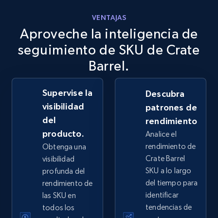
more.
VENTAJAS
Aproveche la inteligencia de
2.5K+
359+
Comenzar ahora
seguimiento de SKU de Crate
Barrel.
eBay - Collect records by category
Supervise la
Descubra
URL, Product id, Title, Seller name, Seller rating,
visibilidad
Seller reviews, Breadcrumbs, Root category, and
patrones de
more.
del
rendimiento
producto.
Analice el
2.5K+
359+
Comenzar ahora
rendimiento de
Obtenga una
Crate Barrel
visibilidad
SKU a lo largo
profunda del
del tiempo para
rendimiento de
Google Shopping
identificar
las SKU en
URL, Product id, Title, Product description,
tendencias de
todos los
Rating, Reviews count, Images, Variations, and