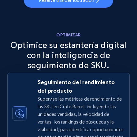
Reserve una demostración
URL, Final price, Sku, Currency, Gtin,
Specifications, Image urls, Top reviews, and
more.
5.6K+
875+
Comenzar ahora
OPTIMIZAR
Optimice su estantería digital
con la inteligencia de
TikTok Shop
seguimiento de SKU.
URL, Title, Available, Description, Currency, Initial
price, Final price, Discount percent, and more.
Seguimiento del rendimiento
del producto
5.4K+
668+
Comenzar ahora
Supervise las métricas de rendimiento de
las SKU en Crate Barrel, incluyendo las
unidades vendidas, la velocidad de
ventas, los rankings de búsqueda y la
TikTok Shop - category
visibilidad, para identificar oportunidades
URL, Title, Available, Description, Currency, Initial