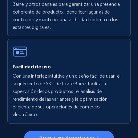
Barrel y otros canales para garantizar una presencia
coherente del producto, identificar lagunas de
5.6K+
875+
Comenzar ahora
contenido y mantener una visibilidad óptima en los
estantes digitales.
Walmart - products - Collects products by
specific keywords
URL, Final price, Sku, Currency, Gtin,
Facilidad de uso
Specifications, Image urls, Top reviews, and
more.
Con una interfaz intuitiva y un diseño fácil de usar, el
seguimiento de SKU de Crate Barrel facilita la
supervisión de los productos, el análisis del
5.6K+
875+
Comenzar ahora
rendimiento de las variantes y la optimización
eficiente de sus operaciones de comercio
electrónico.
Walmart - products - Discover products by
using sku numbers