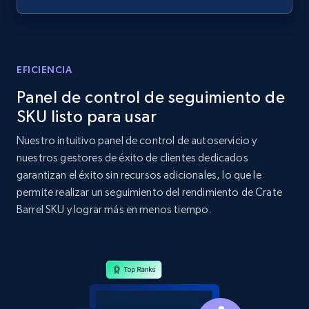
Home Depot US - Discovery products by
specific category URL
EFICIENCIA
URL, Domain, Country code, Model number,
Panel de control de seguimiento de
Sku, Product id, Product name, Manufacturer,
and more.
SKU listo para usar
Nuestro intuitivo panel de control de autoservicio y
2.1K+
355+
Comenzar ahora
nuestros gestores de éxito de clientes dedicados
garantizan el éxito sin recursos adicionales, lo que le
permite realizar un seguimiento del rendimiento de Crate
Barrel SKU y lograr más en menos tiempo.
Amazon products global dataset
Title, Seller name, Brand, Description, Initial
price, Currency, Availability, Reviews count, and
more.
2.1K+
375+
Comenzar ahora