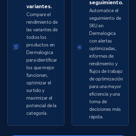
URL, Domain, Country code, Model number,
seguimiento.
variantes.
Sku, Product id, Product name, Manufacturer,
Automatice el
Compare el
and more.
seguimiento de
rendimiento de
SKU en
las variantes de
2.1K+
355+
Comenzar ahora
Dermalogica
todos los
con alertas
productos en
optimizadas,
Dermalogica
informes de
para identificar
Home Depot US - Gather data on products
rendimiento y
los que mejor
using specified keywords
flujos de trabajo
funcionan,
URL, Domain, Country code, Model number,
de optimización
optimizar el
Sku, Product id, Product name, Manufacturer,
para una mayor
surtido y
and more.
eficiencia y una
maximizar el
toma de
potencial de la
2.1K+
355+
Comenzar ahora
decisiones más
categoría.
rápida.