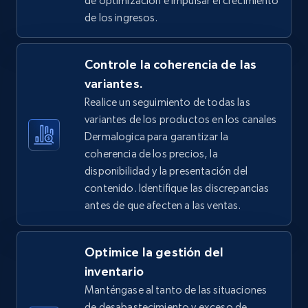
de optimización e impulsar el crecimiento
price, Final price, Discount percent, and more.
de los ingresos.
5.4K+
668+
Comenzar ahora
Controle la coherencia de las
variantes.
Realice un seguimiento de todas las
TikTok Shop - Collect TikTok shop products
variantes de los productos en los canales
by keywords search
Dermalogica para garantizar la
URL, Title, Available, Description, Currency, Initial
coherencia de los precios, la
price, Final price, Discount percent, and more.
disponibilidad y la presentación del
contenido. Identifique las discrepancias
5.4K+
668+
Comenzar ahora
antes de que afecten a las ventas.
Optimice la gestión del
TikTok Shop - discover records by shop url
inventario
Manténgase al tanto de las situaciones
URL, Title, Available, Description, Currency, Initial
price, Final price, Discount percent, and more.
de desabastecimiento y exceso de