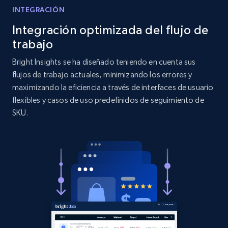
INTEGRACIÓN
Target
Integración optimizada del flujo de
URL, Product id, Title, Product description,
Rating, Reviews count, Initial price, Discount,
trabajo
and more.
Bright Insights se ha diseñado teniendo en cuenta sus
flujos de trabajo actuales, minimizando los errores y
1.3K+
175+
Comenzar ahora
maximizando la eficiencia a través de interfaces de usuario
flexibles y casos de uso predefinidos de seguimiento de
SKU.
Target - Gather data on products using
specified keywords
URL, Product id, Title, Product description,
Rating, Reviews count, Initial price, Discount,
and more.
1.3K+
175+
Comenzar ahora