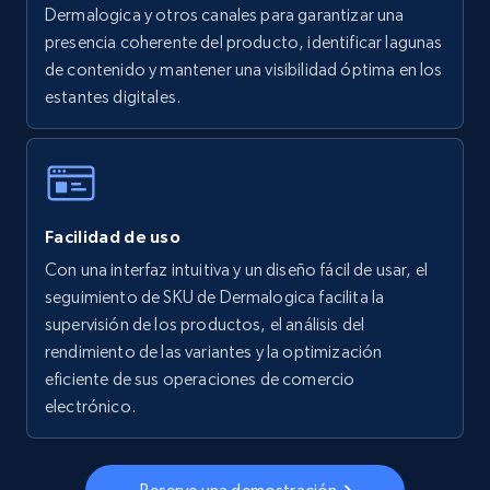
Dermalogica y otros canales para garantizar una
presencia coherente del producto, identificar lagunas
5.6K+
876+
Comenzar ahora
de contenido y mantener una visibilidad óptima en los
estantes digitales.
Walmart - products - Collects products by
specific keywords
URL, Final price, Sku, Currency, Gtin,
Facilidad de uso
Specifications, Image urls, Top reviews, and
more.
Con una interfaz intuitiva y un diseño fácil de usar, el
seguimiento de SKU de Dermalogica facilita la
supervisión de los productos, el análisis del
5.6K+
876+
Comenzar ahora
rendimiento de las variantes y la optimización
eficiente de sus operaciones de comercio
electrónico.
Walmart - products - Discover products by
using sku numbers