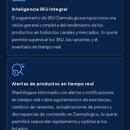
Inteligencia SKU integral
El seguimiento de SKU Dermalogica proporciona una
Amazon products - find products by using
visión general completa del rendimiento de los
upc numbers
productos en todos los canales y mercados, lo que le
permite supervisar los SKU, las variantes y el
Title, Seller name, Brand, Description, Initial
inventario en tiempo real.
price, Currency, Availability, Reviews count, and
more.
35.3K+
5.7K+
Comenzar ahora
Alertas de productos en tiempo real
Manténgase informado con alertas y notificaciones
Amazon Reviews
en tiempo real sobre agotamientos de existencias,
URL, Product name, Product rating, Product
cambios de variantes, actualizaciones de precios y
rating object, Product rating max, Rating,
discrepancias de contenido en Dermalogica, lo que le
Author name, Asin, and more.
permitirá responder rápidamente y optimizar los
listados.