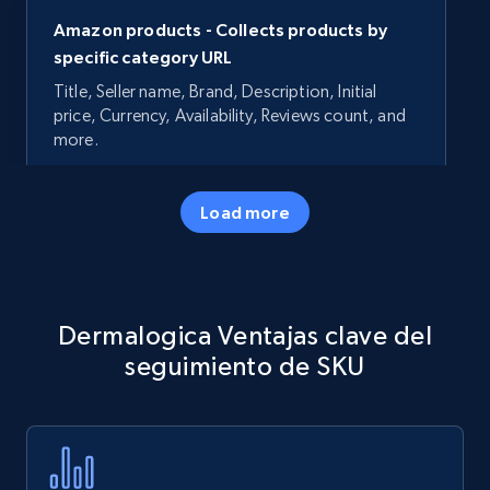
Amazon products - Collects products by
specific category URL
Title, Seller name, Brand, Description, Initial
price, Currency, Availability, Reviews count, and
more.
35.3K+
5.7K+
Comenzar ahora
Load more
Amazon products - Collects products by
Dermalogica Ventajas clave del
specific keywords
seguimiento de SKU
Title, Seller name, Brand, Description, Initial
price, Currency, Availability, Reviews count, and
more.
35.3K+
5.7K+
Comenzar ahora