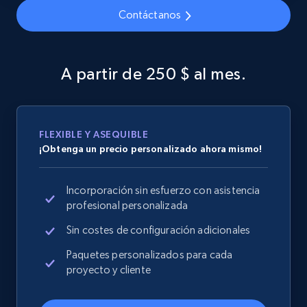
Home Depot US - Discover products by
Contáctanos
specified URL
URL, Domain, Country code, Model number,
Sku, Product id, Product name, Manufacturer,
A partir de 250 $ al mes.
and more.
2.1K+
355+
Comenzar ahora
FLEXIBLE Y ASEQUIBLE
¡Obtenga un precio personalizado ahora mismo!
Home Depot US - Discover products by
Incorporación sin esfuerzo con asistencia
specified UPC
profesional personalizada
URL, Domain, Country code, Model number,
Sin costes de configuración adicionales
Sku, Product id, Product name, Manufacturer,
and more.
Paquetes personalizados para cada
proyecto y cliente
2.1K+
355+
Comenzar ahora