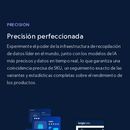
Title, Seller name, Brand, Description, Initial
price, Currency, Availability, Reviews count, and
more.
PRECISIÓN
2.1K+
375+
Comenzar ahora
Precisión perfeccionada
Experimente el poder de la infraestructura de recopilación
de datos líder en el mundo, junto con los modelos de IA
Amazon products global dataset - Collect
más precisos y datos en tiempo real, lo que garantiza una
products from Brands URLs
coincidencia precisa de SKU, un seguimiento exacto de las
variantes y estadísticas completas sobre el rendimiento de
Title, Seller name, Brand, Description, Initial
price, Currency, Availability, Reviews count, and
los productos.
more.
2.1K+
375+
Comenzar ahora