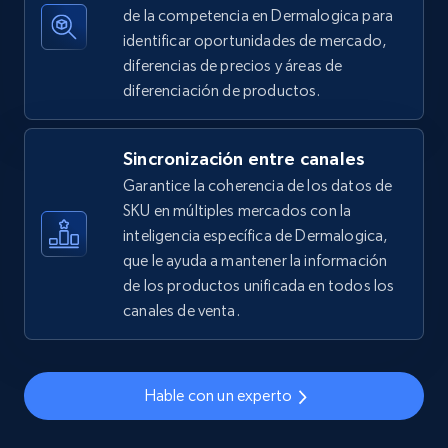
de la competencia en Dermalogica para
2.5K+
359+
Comenzar ahora
identificar oportunidades de mercado,
diferencias de precios y áreas de
diferenciación de productos.
eBay - Gather data on products using
Sincronización entre canales
specified keywords
Garantice la coherencia de los datos de
URL, Product id, Title, Seller name, Seller rating,
SKU en múltiples mercados con la
Seller reviews, Breadcrumbs, Root category, and
more.
inteligencia específica de Dermalogica,
que le ayuda a mantener la información
de los productos unificada en todos los
2.5K+
359+
Comenzar ahora
canales de venta.
eBay - Collect products from shops on eBay
Hable con un experto
URL, Product id, Title, Seller name, Seller rating,
Seller reviews, Breadcrumbs, Root category, and