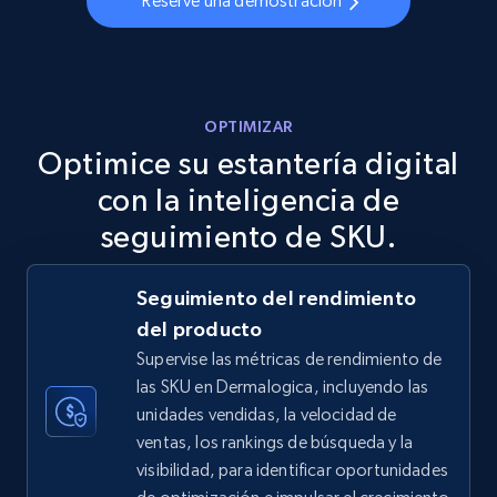
Reserve una demostración
URL, Final price, Sku, Currency, Gtin,
Specifications, Image urls, Top reviews, and
more.
5.6K+
876+
Comenzar ahora
OPTIMIZAR
Optimice su estantería digital
con la inteligencia de
TikTok Shop
seguimiento de SKU.
URL, Title, Available, Description, Currency, Initial
price, Final price, Discount percent, and more.
Seguimiento del rendimiento
del producto
5.4K+
668+
Comenzar ahora
Supervise las métricas de rendimiento de
las SKU en Dermalogica, incluyendo las
unidades vendidas, la velocidad de
ventas, los rankings de búsqueda y la
TikTok Shop - category
visibilidad, para identificar oportunidades
URL, Title, Available, Description, Currency, Initial