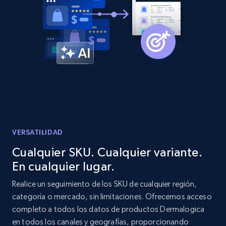
Etsy
URL, Product id, Listing inventory id, Title, Rating,
Reviews count shop, Reviews count item, Initial
price, and more.
1.9K+
323+
Comenzar ahora
Etsy - Collect data on products using
specified keywords
VERSATILIDAD
URL, Product id, Listing inventory id, Title, Rating,
Cualquier SKU. Cualquier variante.
Reviews count shop, Reviews count item, Initial
En cualquier lugar.
price, and more.
Realice un seguimiento de los SKU de cualquier región,
categoría o mercado, sin limitaciones. Ofrecemos acceso
1.9K+
323+
Comenzar ahora
completo a todos los datos de productos Dermalogica
en todos los canales y geografías, proporcionando