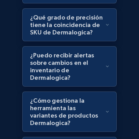
¿Qué grado de precisión
Lazada - Products - Discover products by
tiene la coincidencia de
category URL or brand URL
SKU de Dermalogica?
URL, Title, Rating, Reviews, Initial price, Final
price, Currency, Stock, and more.
¿Puedo recibir alertas
991+
sobre cambios en el
165+
Comenzar ahora
inventario de
Dermalogica?
Lazada - Products - Discover products by
seller URL
¿Cómo gestiona la
herramienta las
URL, Title, Rating, Reviews, Initial price, Final
variantes de productos
price, Currency, Stock, and more.
Dermalogica?
991+
165+
Comenzar ahora