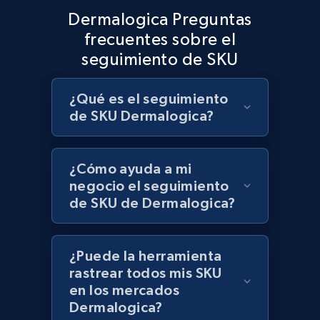
Dermalogica Preguntas
frecuentes sobre el
seguimiento de SKU
Lazada - Products
URL, Title, Rating, Reviews, Initial price, Final
price, Currency, Stock, and more.
¿Qué es el seguimiento
de SKU Dermalogica?
991+
165+
Comenzar ahora
¿Cómo ayuda a mi
negocio el seguimiento
de SKU de Dermalogica?
Lazada - Products - Discover products by
keyword
URL, Title, Rating, Reviews, Initial price, Final
¿Puede la herramienta
price, Currency, Stock, and more.
rastrear todos mis SKU
en los mercados
991+
165+
Comenzar ahora
Dermalogica?