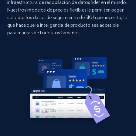
infraestructura de recopilación de datos líder en el mundo.
Nuestros modelos de precios flexibles le permiten pagar
2.1K+
375+
Comenzar ahora
solo por los datos de seguimiento de SKU que necesita, lo
que hace que la inteligencia de producto sea accesible
para marcas de todos los tamaños.
Amazon products global dataset - Collects
products by best sellers category URL
Title, Seller name, Brand, Description, Initial
price, Currency, Availability, Reviews count, and
more.
2.1K+
375+
Comenzar ahora
Amazon products global dataset - Collect
Amazon products by seller URL