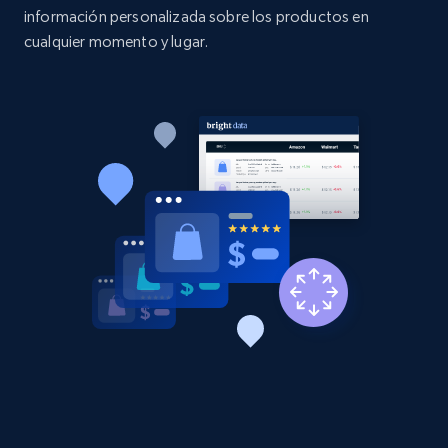
información personalizada sobre los productos en
Etsy - Collects data from shop's URL
cualquier momento y lugar.
URL, Product id, Listing inventory id, Title, Rating,
Reviews count shop, Reviews count item, Initial
price, and more.
1.9K+
323+
Comenzar ahora
Amazon products search
Asin, URL, Name, Sponsored, Initial price, Final
price, Currency, Sold, and more.
1.6K+
181+
Comenzar ahora