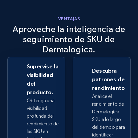
more.
VENTAJAS
2.5K+
359+
Comenzar ahora
Aproveche la inteligencia de
seguimiento de SKU de
Dermalogica.
eBay - Collect records by category
URL, Product id, Title, Seller name, Seller rating,
Supervise la
Seller reviews, Breadcrumbs, Root category, and
Descubra
more.
visibilidad
patrones de
del
rendimiento
2.5K+
359+
Comenzar ahora
producto.
Analice el
Obtenga una
rendimiento de
visibilidad
Dermalogica
profunda del
SKU a lo largo
Google Shopping
rendimiento de
del tiempo para
URL, Product id, Title, Product description,
las SKU en
identificar
Rating, Reviews count, Images, Variations, and