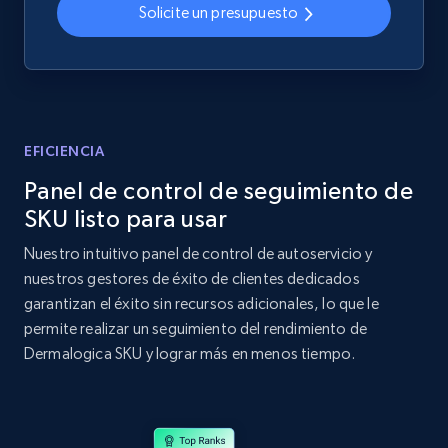
Solicite un presupuesto
Home Depot US - Discovery products by
specific category URL
URL, Domain, Country code, Model number,
Sku, Product id, Product name, Manufacturer,
EFICIENCIA
and more.
Panel de control de seguimiento de
SKU listo para usar
2.1K+
355+
Comenzar ahora
Nuestro intuitivo panel de control de autoservicio y
nuestros gestores de éxito de clientes dedicados
garantizan el éxito sin recursos adicionales, lo que le
Amazon products global dataset
permite realizar un seguimiento del rendimiento de
Title, Seller name, Brand, Description, Initial
Dermalogica SKU y lograr más en menos tiempo.
price, Currency, Availability, Reviews count, and
more.
2.1K+
375+
Comenzar ahora