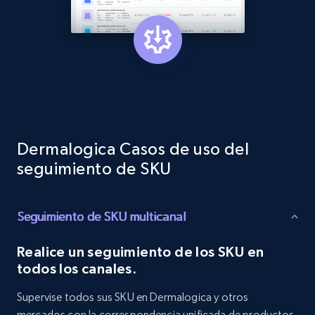
Target - Discover products by category url
URL, Product id, Title, Product description,
Rating, Reviews count, Initial price, Discount,
and more.
1.3K+
175+
Comenzar ahora
Dermalogica Casos de uso del
seguimiento de SKU
Target - Discover products by specified
Seguimiento de SKU multicanal
UPC
URL, Product id, Title, Product description,
Realice un seguimiento de los SKU en
Rating, Reviews count, Initial price, Discount,
todos los canales.
and more.
Supervise todos sus SKU en Dermalogica y otros
1.3K+
175+
Comenzar ahora
mercados con la correspondencia unificada de productos.