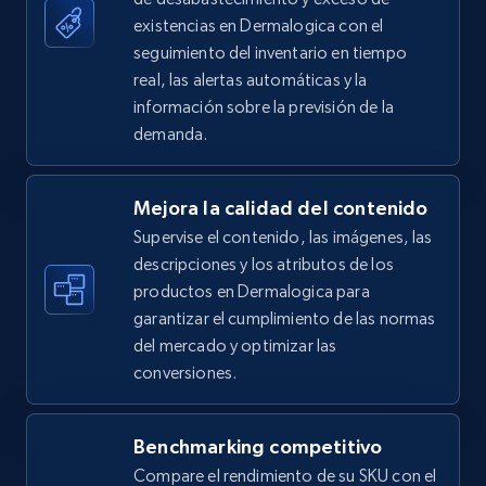
existencias en Dermalogica con el
seguimiento del inventario en tiempo
5.4K+
668+
Comenzar ahora
real, las alertas automáticas y la
información sobre la previsión de la
demanda.
Amazon sellers info
Seller id, URL, Seller name, Description, Detailed
Mejora la calidad del contenido
info, Stars, Feedbacks, Return policy, and more.
Supervise el contenido, las imágenes, las
descripciones y los atributos de los
2.5K+
378+
Comenzar ahora
productos en Dermalogica para
garantizar el cumplimiento de las normas
del mercado y optimizar las
conversiones.
eBay
URL, Product id, Title, Seller name, Seller rating,
Seller reviews, Breadcrumbs, Root category, and
Benchmarking competitivo
more.
Compare el rendimiento de su SKU con el