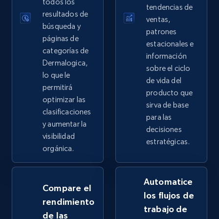
todos los
tendencias de
more.
resultados de
ventas,
búsqueda y
patrones
2.4K+
200+
Comenzar ahora
páginas de
estacionales e
categorías de
información
Dermalogica,
sobre el ciclo
lo que le
de vida del
Google Shopping - collects products from
permitirá
producto que
web using keywords
optimizar las
sirva de base
URL, Product id, Title, Product description,
clasificaciones
para las
Rating, Reviews count, Images, Variations, and
y aumentar la
decisiones
more.
visibilidad
estratégicas.
orgánica.
2.4K+
200+
Comenzar ahora
Automatice
Compare el
los flujos de
rendimiento
Home Depot US
trabajo de
de las