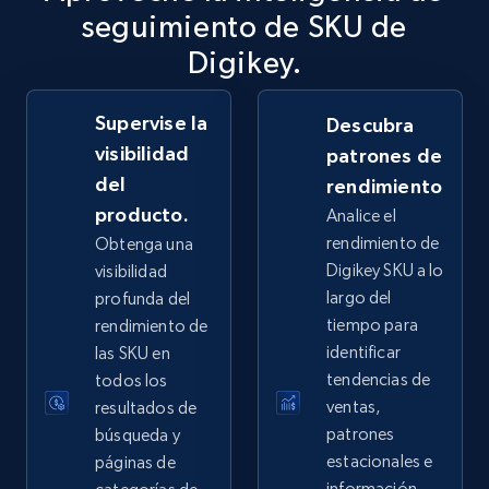
seguimiento de SKU de
2.5K+
359+
Comenzar ahora
Digikey.
Supervise la
Descubra
eBay - Collect records by category
visibilidad
patrones de
del
URL, Product id, Title, Seller name, Seller rating,
rendimiento
Seller reviews, Breadcrumbs, Root category, and
producto.
Analice el
more.
rendimiento de
Obtenga una
Digikey SKU a lo
visibilidad
2.5K+
359+
Comenzar ahora
largo del
profunda del
tiempo para
rendimiento de
identificar
las SKU en
tendencias de
todos los
Google Shopping
ventas,
resultados de
URL, Product id, Title, Product description,
patrones
búsqueda y
Rating, Reviews count, Images, Variations, and
estacionales e
páginas de
more.
información