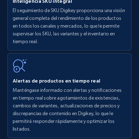
Inteligencia SKU integral
El seguimiento de SKU Digikey proporciona una visión
Amazon products - find products by using
general completa del rendimiento de los productos
upc numbers
en todos los canales y mercados, lo que le permite
supervisar los SKU, las variantes y el inventario en
Title, Seller name, Brand, Description, Initial
tiempo real.
price, Currency, Availability, Reviews count, and
more.
35.3K+
5.7K+
Comenzar ahora
Alertas de productos en tiempo real
Manténgase informado con alertas y notificaciones
Amazon Reviews
en tiempo real sobre agotamientos de existencias,
URL, Product name, Product rating, Product
cambios de variantes, actualizaciones de precios y
rating object, Product rating max, Rating,
discrepancias de contenido en Digikey, lo que le
Author name, Asin, and more.
permitirá responder rápidamente y optimizar los
listados.
7.4K+
870+
Comenzar ahora