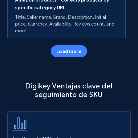
specific category URL
Title, Seller name, Brand, Description, Initial
price, Currency, Availability, Reviews count, and
more.
35.3K+
5.7K+
Comenzar ahora
Load more
Amazon products - Collects products by
Digikey Ventajas clave del
specific keywords
seguimiento de SKU
Title, Seller name, Brand, Description, Initial
price, Currency, Availability, Reviews count, and
more.
35.3K+
5.7K+
Comenzar ahora