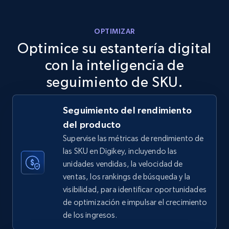
more.
OPTIMIZAR
5.6K+
875+
Comenzar ahora
Optimice su estantería digital
con la inteligencia de
seguimiento de SKU.
TikTok Shop
URL, Title, Available, Description, Currency, Initial
Seguimiento del rendimiento
price, Final price, Discount percent, and more.
del producto
Supervise las métricas de rendimiento de
5.4K+
668+
Comenzar ahora
las SKU en Digikey, incluyendo las
unidades vendidas, la velocidad de
ventas, los rankings de búsqueda y la
visibilidad, para identificar oportunidades
TikTok Shop - category
de optimización e impulsar el crecimiento
URL, Title, Available, Description, Currency, Initial
de los ingresos.
price, Final price, Discount percent, and more.