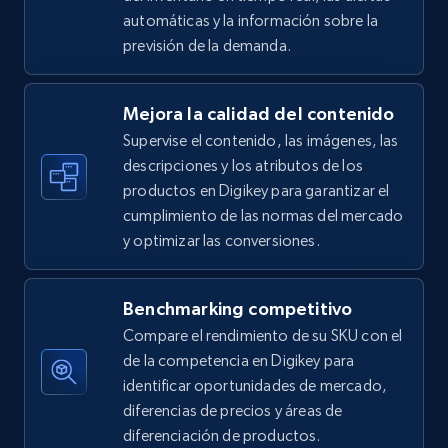
automáticas y la información sobre la
5.4K+
668+
Comenzar ahora
previsión de la demanda.
Mejora la calidad del contenido
Amazon sellers info
Supervise el contenido, las imágenes, las
Seller id, URL, Seller name, Description, Detailed
descripciones y los atributos de los
info, Stars, Feedbacks, Return policy, and more.
productos en Digikey para garantizar el
cumplimiento de las normas del mercado
2.5K+
378+
Comenzar ahora
y optimizar las conversiones.
Benchmarking competitivo
eBay
Compare el rendimiento de su SKU con el
URL, Product id, Title, Seller name, Seller rating,
de la competencia en Digikey para
Seller reviews, Breadcrumbs, Root category, and
identificar oportunidades de mercado,
more.
diferencias de precios y áreas de
diferenciación de productos.