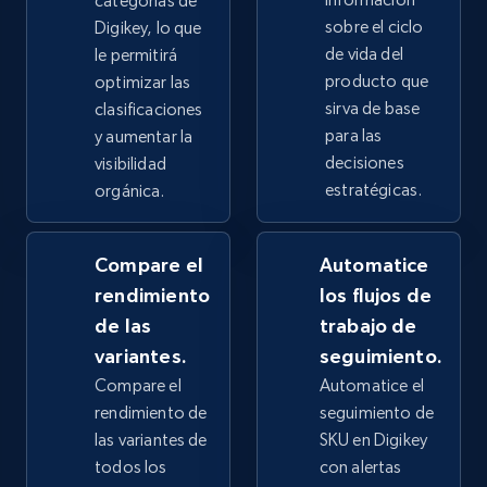
categorías de
sobre el ciclo
Digikey, lo que
2.4K+
200+
Comenzar ahora
de vida del
le permitirá
producto que
optimizar las
sirva de base
clasificaciones
para las
y aumentar la
Google Shopping - collects products from
decisiones
visibilidad
web using keywords
estratégicas.
orgánica.
URL, Product id, Title, Product description,
Rating, Reviews count, Images, Variations, and
Compare el
Automatice
more.
rendimiento
los flujos de
de las
trabajo de
2.4K+
200+
Comenzar ahora
variantes.
seguimiento.
Compare el
Automatice el
rendimiento de
seguimiento de
Home Depot US
las variantes de
SKU en Digikey
URL, Domain, Country code, Model number,
todos los
con alertas