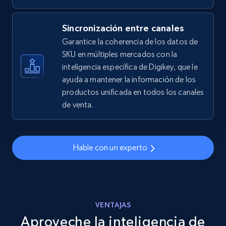
2.5K+
359+
Comenzar ahora
Sincronización entre canales
Garantice la coherencia de los datos de
eBay - Gather data on products using
SKU en múltiples mercados con la
specified keywords
inteligencia específica de Digikey, que le
ayuda a mantener la información de los
URL, Product id, Title, Seller name, Seller rating,
productos unificada en todos los canales
Seller reviews, Breadcrumbs, Root category, and
more.
de venta.
2.5K+
359+
Comenzar ahora
Hable con un experto
eBay - Collect products from shops on eBay
URL, Product id, Title, Seller name, Seller rating,
VENTAJAS
Seller reviews, Breadcrumbs, Root category, and
Aproveche la inteligencia de
more.