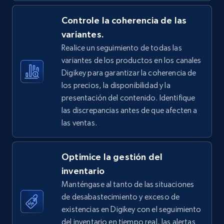
5.4K+
Controle la coherencia de las
668+
Comenzar ahora
variantes.
Realice un seguimiento de todas las
variantes de los productos en los canales
TikTok Shop - Collect TikTok shop products
Digikey para garantizar la coherencia de
by keywords search
los precios, la disponibilidad y la
URL, Title, Available, Description, Currency, Initial
presentación del contenido. Identifique
price, Final price, Discount percent, and more.
las discrepancias antes de que afecten a
las ventas.
5.4K+
668+
Comenzar ahora
Optimice la gestión del
inventario
TikTok Shop - discover records by shop url
Manténgase al tanto de las situaciones
de desabastecimiento y exceso de
URL, Title, Available, Description, Currency, Initial
price, Final price, Discount percent, and more.
existencias en Digikey con el seguimiento
del inventario en tiempo real, las alertas