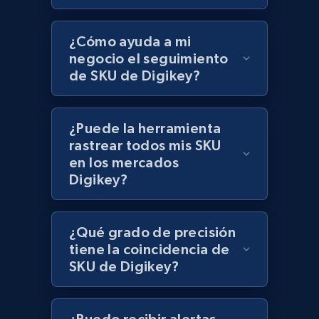
Lazada - Products
¿Cómo ayuda a mi
negocio el seguimiento
URL, Title, Rating, Reviews, Initial price, Final
price, Currency, Stock, and more.
de SKU de Digikey?
991+
165+
Comenzar ahora
¿Puede la herramienta
rastrear todos mis SKU
en los mercados
Digikey?
Lazada - Products - Discover products by
keyword
URL, Title, Rating, Reviews, Initial price, Final
¿Qué grado de precisión
price, Currency, Stock, and more.
tiene la coincidencia de
SKU de Digikey?
991+
165+
Comenzar ahora