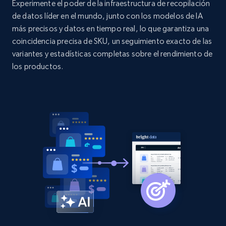
price, Currency, Availability, Reviews count, and
Experimente el poder de la infraestructura de recopilación
more.
de datos líder en el mundo, junto con los modelos de IA
más precisos y datos en tiempo real, lo que garantiza una
coincidencia precisa de SKU, un seguimiento exacto de las
2.1K+
375+
Comenzar ahora
variantes y estadísticas completas sobre el rendimiento de
los productos.
Amazon products global dataset - Collect
products from Brands URLs
Title, Seller name, Brand, Description, Initial
price, Currency, Availability, Reviews count, and
more.
2.1K+
375+
Comenzar ahora
Etsy