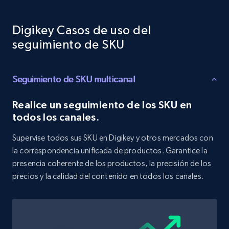
Target - Discover products by category url
Digikey Casos de uso del
URL, Product id, Title, Product description,
Rating, Reviews count, Initial price, Discount,
seguimiento de SKU
and more.
Seguimiento de SKU multicanal
1.3K+
175+
Comenzar ahora
Realice un seguimiento de los SKU en
todos los canales.
Target - Discover products by specified
Supervise todos sus SKU en Digikey y otros mercados con
UPC
la correspondencia unificada de productos. Garantice la
URL, Product id, Title, Product description,
presencia coherente de los productos, la precisión de los
Rating, Reviews count, Initial price, Discount,
precios y la calidad del contenido en todos los canales.
and more.
1.3K+
175+
Comenzar ahora