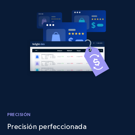
2.1K+
375+
Comenzar ahora
Amazon products global dataset - Collects
products by best sellers category URL
Title, Seller name, Brand, Description, Initial
price, Currency, Availability, Reviews count, and
more.
2.1K+
375+
Comenzar ahora
Amazon products global dataset - Collect
PRECISIÓN
Amazon products by seller URL
Precisión perfeccionada
Title, Seller name, Brand, Description, Initial