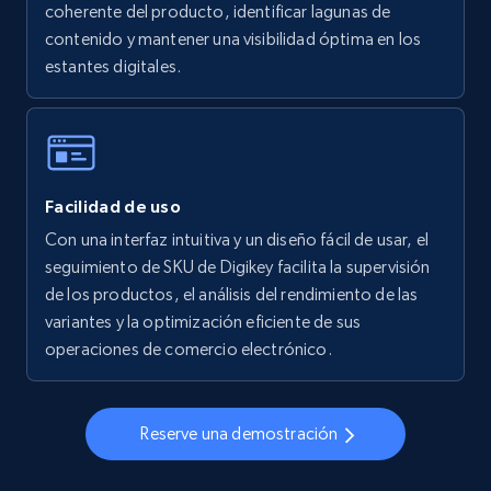
coherente del producto, identificar lagunas de
5.6K+
875+
Comenzar ahora
contenido y mantener una visibilidad óptima en los
estantes digitales.
Walmart - products - Collects products by
specific keywords
URL, Final price, Sku, Currency, Gtin,
Facilidad de uso
Specifications, Image urls, Top reviews, and
more.
Con una interfaz intuitiva y un diseño fácil de usar, el
seguimiento de SKU de Digikey facilita la supervisión
de los productos, el análisis del rendimiento de las
5.6K+
875+
Comenzar ahora
variantes y la optimización eficiente de sus
operaciones de comercio electrónico.
Walmart - products - Discover products by
using sku numbers
Reserve una demostración
URL, Final price, Sku, Currency, Gtin,
Specifications, Image urls, Top reviews, and