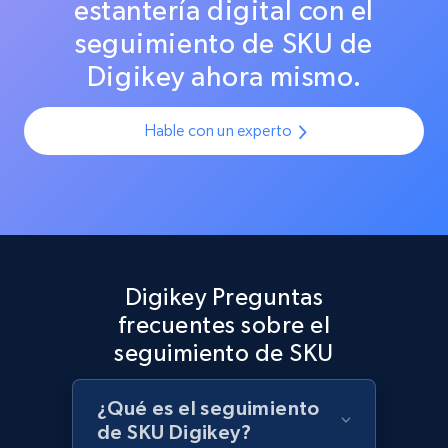
estantería digital con el
maximizar las ventas.
seguimiento de SKU de
Best Buy products
Digikey ahora mismo.
URL, Product id, Title, Images, Final price,
Currency, Discount, Initial price, and more.
Hable con un experto
1.1K+
149+
Comenzar ahora
Best Buy products - Collect data on
Digikey Preguntas
products using specified keywords
frecuentes sobre el
URL, Product id, Title, Images, Final price,
Currency, Discount, Initial price, and more.
seguimiento de SKU
1.1K+
149+
Comenzar ahora
¿Qué es el seguimiento
de SKU Digikey?