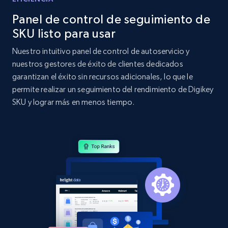
Panel de control de seguimiento de
Home Depot US - Discovery products by
specific category URL
SKU listo para usar
URL, Domain, Country code, Model number,
Nuestro intuitivo panel de control de autoservicio y
Sku, Product id, Product name, Manufacturer,
nuestros gestores de éxito de clientes dedicados
and more.
garantizan el éxito sin recursos adicionales, lo que le
permite realizar un seguimiento del rendimiento de Digikey
2.1K+
355+
Comenzar ahora
SKU y lograr más en menos tiempo.
Amazon products global dataset
Title, Seller name, Brand, Description, Initial
price, Currency, Availability, Reviews count, and
more.
2.1K+
375+
Comenzar ahora