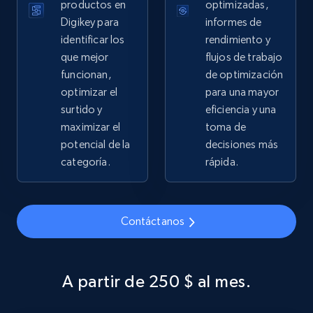
Sku, Product id, Product name, Manufacturer,
productos en
optimizadas,
and more.
Digikey para
informes de
identificar los
rendimiento y
2.1K+
355+
Comenzar ahora
que mejor
flujos de trabajo
funcionan,
de optimización
optimizar el
para una mayor
surtido y
eficiencia y una
Home Depot US - Gather data on products
maximizar el
toma de
using specified keywords
potencial de la
decisiones más
URL, Domain, Country code, Model number,
categoría.
rápida.
Sku, Product id, Product name, Manufacturer,
and more.
Contáctanos
2.1K+
355+
Comenzar ahora
A partir de 250 $ al mes.
Home Depot US - Discover products by