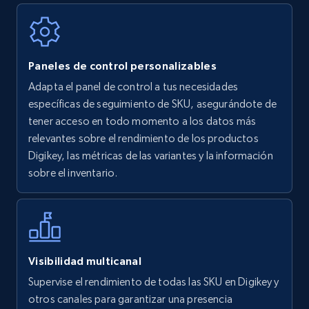
Walmart - products
Paneles de control personalizables
URL, Final price, Sku, Currency, Gtin,
Adapta el panel de control a tus necesidades
Specifications, Image urls, Top reviews, and
específicas de seguimiento de SKU, asegurándote de
more.
tener acceso en todo momento a los datos más
relevantes sobre el rendimiento de los productos
5.6K+
875+
Comenzar ahora
Digikey, las métricas de las variantes y la información
sobre el inventario.
Walmart - products - Find new products by
using specific category URL
URL, Final price, Sku, Currency, Gtin,
Visibilidad multicanal
Specifications, Image urls, Top reviews, and
Supervise el rendimiento de todas las SKU en Digikey y
more.
otros canales para garantizar una presencia