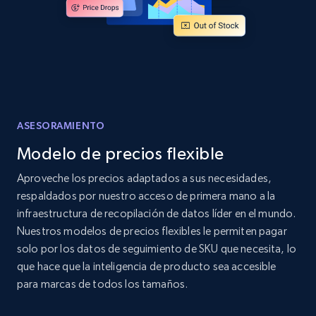
Amazon products global dataset - Collects
products by specific category URL
Title, Seller name, Brand, Description, Initial
price, Currency, Availability, Reviews count, and
more.
ASESORAMIENTO
Modelo de precios flexible
2.1K+
375+
Comenzar ahora
Aproveche los precios adaptados a sus necesidades,
respaldados por nuestro acceso de primera mano a la
infraestructura de recopilación de datos líder en el mundo.
Amazon products global dataset -
Nuestros modelos de precios flexibles le permiten pagar
Collecting products by keyword search
solo por los datos de seguimiento de SKU que necesita, lo
Title, Seller name, Brand, Description, Initial
que hace que la inteligencia de producto sea accesible
price, Currency, Availability, Reviews count, and
para marcas de todos los tamaños.
more.