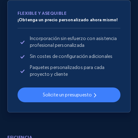
specified URL
URL, Domain, Country code, Model number,
FLEXIBLE Y ASEQUIBLE
Sku, Product id, Product name, Manufacturer,
¡Obtenga un precio personalizado ahora mismo!
and more.
Incorporación sin esfuerzo con asistencia
2.1K+
355+
Comenzar ahora
profesional personalizada
Sin costes de configuración adicionales
Paquetes personalizados para cada
Home Depot US - Discover products by
proyecto y cliente
specified UPC
URL, Domain, Country code, Model number,
Solicite un presupuesto
Sku, Product id, Product name, Manufacturer,
and more.
2.1K+
355+
Comenzar ahora
EFICIENCIA