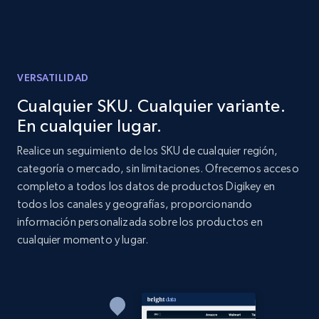
URL, Product id, Listing inventory id, Title, Rating,
Reviews count shop, Reviews count item, Initial
price, and more.
VERSATILIDAD
1.9K+
323+
Comenzar ahora
Cualquier SKU. Cualquier variante.
En cualquier lugar.
Etsy - Collect data on products using
Realice un seguimiento de los SKU de cualquier región,
specified keywords
categoría o mercado, sin limitaciones. Ofrecemos acceso
completo a todos los datos de productos Digikey en
URL, Product id, Listing inventory id, Title, Rating,
todos los canales y geografías, proporcionando
Reviews count shop, Reviews count item, Initial
price, and more.
información personalizada sobre los productos en
cualquier momento y lugar.
1.9K+
323+
Comenzar ahora