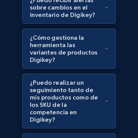
¿Puedo recibir alertas
sobre cambios en el
Lazada - Products - Discover products by
inventario de Digikey?
category URL or brand URL
URL, Title, Rating, Reviews, Initial price, Final
price, Currency, Stock, and more.
¿Cómo gestiona la
herramienta las
variantes de productos
991+
165+
Comenzar ahora
Digikey?
¿Puedo realizar un
Lazada - Products - Discover products by
seguimiento tanto de
seller URL
mis productos como de
URL, Title, Rating, Reviews, Initial price, Final
los SKU de la
price, Currency, Stock, and more.
competencia en
Digikey?
991+
165+
Comenzar ahora