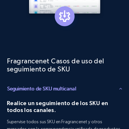
Target - Discover products by category url
URL, Product id, Title, Product description,
Rating, Reviews count, Initial price, Discount,
and more.
1.3K+
175+
Comenzar ahora
Fragrancenet Casos de uso del
seguimiento de SKU
Target - Discover products by specified
Seguimiento de SKU multicanal
UPC
URL, Product id, Title, Product description,
Realice un seguimiento de los SKU en
Rating, Reviews count, Initial price, Discount,
todos los canales.
and more.
Supervise todos sus SKU en Fragrancenet y otros
1.3K+
175+
Comenzar ahora
mercados con la correspondencia unificada de productos.