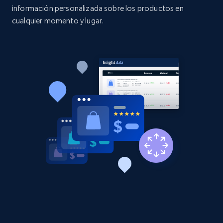
información personalizada sobre los productos en
Etsy - Collects data from shop's URL
cualquier momento y lugar.
URL, Product id, Listing inventory id, Title, Rating,
Reviews count shop, Reviews count item, Initial
price, and more.
1.9K+
323+
Comenzar ahora
Amazon products search
Asin, URL, Name, Sponsored, Initial price, Final
price, Currency, Sold, and more.
1.6K+
181+
Comenzar ahora