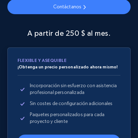
Home Depot US - Discover products by
Contáctanos
specified URL
URL, Domain, Country code, Model number,
Sku, Product id, Product name, Manufacturer,
A partir de 250 $ al mes.
and more.
2.1K+
355+
Comenzar ahora
FLEXIBLE Y ASEQUIBLE
¡Obtenga un precio personalizado ahora mismo!
Home Depot US - Discover products by
Incorporación sin esfuerzo con asistencia
specified UPC
profesional personalizada
URL, Domain, Country code, Model number,
Sin costes de configuración adicionales
Sku, Product id, Product name, Manufacturer,
and more.
Paquetes personalizados para cada
proyecto y cliente
2.1K+
355+
Comenzar ahora