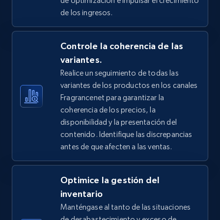
de optimización e impulsar el crecimiento
price, Final price, Discount percent, and more.
de los ingresos.
5.4K+
668+
Comenzar ahora
Controle la coherencia de las
variantes.
Realice un seguimiento de todas las
TikTok Shop - Collect TikTok shop products
variantes de los productos en los canales
by keywords search
Fragrancenet para garantizar la
URL, Title, Available, Description, Currency, Initial
coherencia de los precios, la
price, Final price, Discount percent, and more.
disponibilidad y la presentación del
contenido. Identifique las discrepancias
5.4K+
668+
Comenzar ahora
antes de que afecten a las ventas.
Optimice la gestión del
TikTok Shop - discover records by shop url
inventario
Manténgase al tanto de las situaciones
URL, Title, Available, Description, Currency, Initial
price, Final price, Discount percent, and more.
de desabastecimiento y exceso de