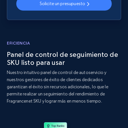
Solicite un presupuesto
Home Depot US - Discovery products by
specific category URL
URL, Domain, Country code, Model number,
Sku, Product id, Product name, Manufacturer,
EFICIENCIA
and more.
Panel de control de seguimiento de
SKU listo para usar
2.1K+
355+
Comenzar ahora
Nuestro intuitivo panel de control de autoservicio y
nuestros gestores de éxito de clientes dedicados
garantizan el éxito sin recursos adicionales, lo que le
Amazon products global dataset
permite realizar un seguimiento del rendimiento de
Title, Seller name, Brand, Description, Initial
Fragrancenet SKU y lograr más en menos tiempo.
price, Currency, Availability, Reviews count, and
more.
2.1K+
375+
Comenzar ahora