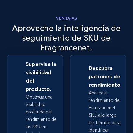
more.
VENTAJAS
2.5K+
359+
Comenzar ahora
Aproveche la inteligencia de
seguimiento de SKU de
Fragrancenet.
eBay - Collect records by category
URL, Product id, Title, Seller name, Seller rating,
Supervise la
Seller reviews, Breadcrumbs, Root category, and
Descubra
more.
visibilidad
patrones de
del
rendimiento
2.5K+
359+
Comenzar ahora
producto.
Analice el
Obtenga una
rendimiento de
visibilidad
Fragrancenet
profunda del
SKU a lo largo
Google Shopping
rendimiento de
del tiempo para
URL, Product id, Title, Product description,
las SKU en
identificar
Rating, Reviews count, Images, Variations, and