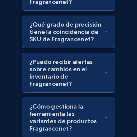
Fragrancenet?
Lazada - Products - Discover products by
¿Qué grado de precisión
category URL or brand URL
tiene la coincidencia de
URL, Title, Rating, Reviews, Initial price, Final
SKU de Fragrancenet?
price, Currency, Stock, and more.
991+
¿Puedo recibir alertas
165+
Comenzar ahora
sobre cambios en el
inventario de
Fragrancenet?
Lazada - Products - Discover products by
seller URL
¿Cómo gestiona la
URL, Title, Rating, Reviews, Initial price, Final
herramienta las
price, Currency, Stock, and more.
variantes de productos
Fragrancenet?
991+
165+
Comenzar ahora