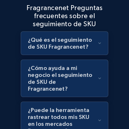
Fragrancenet Preguntas
frecuentes sobre el
seguimiento de SKU
Lazada - Products
URL, Title, Rating, Reviews, Initial price, Final
price, Currency, Stock, and more.
¿Qué es el seguimiento
de SKU Fragrancenet?
991+
165+
Comenzar ahora
¿Cómo ayuda a mi
negocio el seguimiento
de SKU de
Lazada - Products - Discover products by
Fragrancenet?
keyword
URL, Title, Rating, Reviews, Initial price, Final
price, Currency, Stock, and more.
¿Puede la herramienta
rastrear todos mis SKU
991+
165+
Comenzar ahora
en los mercados