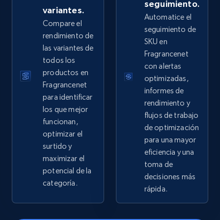
URL, Domain, Country code, Model number,
seguimiento.
variantes.
Sku, Product id, Product name, Manufacturer,
Automatice el
Compare el
and more.
seguimiento de
rendimiento de
SKU en
las variantes de
2.1K+
355+
Comenzar ahora
Fragrancenet
todos los
con alertas
productos en
optimizadas,
Fragrancenet
informes de
para identificar
Home Depot US - Gather data on products
rendimiento y
los que mejor
using specified keywords
flujos de trabajo
funcionan,
URL, Domain, Country code, Model number,
de optimización
optimizar el
Sku, Product id, Product name, Manufacturer,
para una mayor
surtido y
and more.
eficiencia y una
maximizar el
toma de
potencial de la
2.1K+
355+
Comenzar ahora
decisiones más
categoría.
rápida.