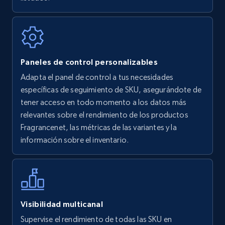
7.4K+
870+
Comenzar ahora
Walmart - products
Paneles de control personalizables
URL, Final price, Sku, Currency, Gtin,
Adapta el panel de control a tus necesidades
Specifications, Image urls, Top reviews, and
específicas de seguimiento de SKU, asegurándote de
more.
tener acceso en todo momento a los datos más
relevantes sobre el rendimiento de los productos
5.6K+
875+
Comenzar ahora
Fragrancenet, las métricas de las variantes y la
información sobre el inventario.
Walmart - products - Find new products by
using specific category URL
URL, Final price, Sku, Currency, Gtin,
Visibilidad multicanal
Specifications, Image urls, Top reviews, and
Supervise el rendimiento de todas las SKU en
more.