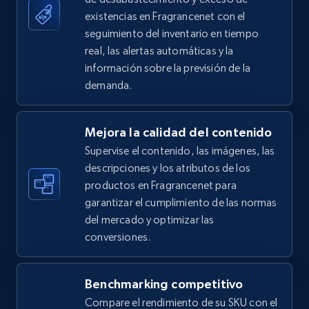
existencias en Fragrancenet con el
seguimiento del inventario en tiempo
5.4K+
668+
Comenzar ahora
real, las alertas automáticas y la
información sobre la previsión de la
demanda.
Amazon sellers info
Seller id, URL, Seller name, Description, Detailed
Mejora la calidad del contenido
info, Stars, Feedbacks, Return policy, and more.
Supervise el contenido, las imágenes, las
descripciones y los atributos de los
2.5K+
378+
Comenzar ahora
productos en Fragrancenet para
garantizar el cumplimiento de las normas
del mercado y optimizar las
conversiones.
eBay
URL, Product id, Title, Seller name, Seller rating,
Seller reviews, Breadcrumbs, Root category, and
Benchmarking competitivo
more.
Compare el rendimiento de su SKU con el