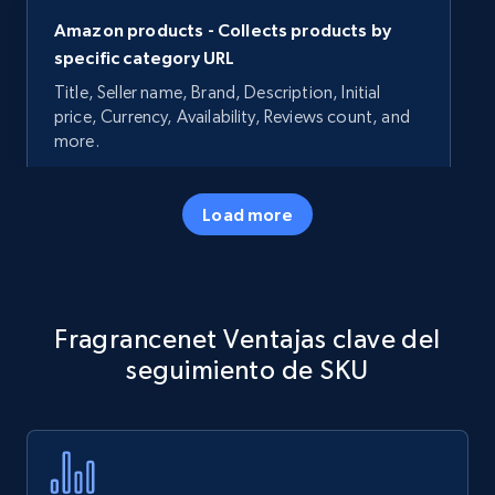
Amazon products - Collects products by
specific category URL
Title, Seller name, Brand, Description, Initial
price, Currency, Availability, Reviews count, and
more.
35.3K+
5.7K+
Comenzar ahora
Load more
Amazon products - Collects products by
Fragrancenet Ventajas clave del
specific keywords
seguimiento de SKU
Title, Seller name, Brand, Description, Initial
price, Currency, Availability, Reviews count, and
more.
35.3K+
5.7K+
Comenzar ahora