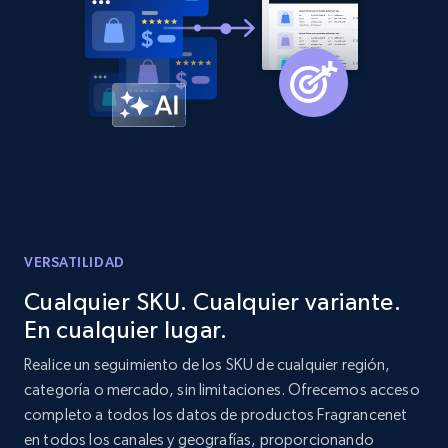
Etsy
URL, Product id, Listing inventory id, Title, Rating,
Reviews count shop, Reviews count item, Initial
price, and more.
1.9K+
323+
Comenzar ahora
Etsy - Collect data on products using
specified keywords
VERSATILIDAD
URL, Product id, Listing inventory id, Title, Rating,
Cualquier SKU. Cualquier variante.
Reviews count shop, Reviews count item, Initial
En cualquier lugar.
price, and more.
Realice un seguimiento de los SKU de cualquier región,
categoría o mercado, sin limitaciones. Ofrecemos acceso
1.9K+
323+
Comenzar ahora
completo a todos los datos de productos Fragrancenet
en todos los canales y geografías, proporcionando