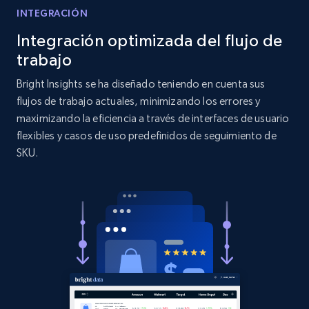
INTEGRACIÓN
Target
Integración optimizada del flujo de
URL, Product id, Title, Product description,
Rating, Reviews count, Initial price, Discount,
trabajo
and more.
Bright Insights se ha diseñado teniendo en cuenta sus
flujos de trabajo actuales, minimizando los errores y
1.3K+
175+
Comenzar ahora
maximizando la eficiencia a través de interfaces de usuario
flexibles y casos de uso predefinidos de seguimiento de
SKU.
Target - Gather data on products using
specified keywords
URL, Product id, Title, Product description,
Rating, Reviews count, Initial price, Discount,
and more.
1.3K+
175+
Comenzar ahora