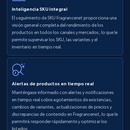
Inteligencia SKU integral
El seguimiento de SKU Fragrancenet proporciona una
Amazon products - find products by using
visión general completa del rendimiento de los
upc numbers
productos en todos los canales y mercados, lo que le
permite supervisar los SKU, las variantes y el
Title, Seller name, Brand, Description, Initial
inventario en tiempo real.
price, Currency, Availability, Reviews count, and
more.
35.3K+
5.7K+
Comenzar ahora
Alertas de productos en tiempo real
Manténgase informado con alertas y notificaciones
Amazon Reviews
en tiempo real sobre agotamientos de existencias,
URL, Product name, Product rating, Product
cambios de variantes, actualizaciones de precios y
rating object, Product rating max, Rating,
discrepancias de contenido en Fragrancenet, lo que le
Author name, Asin, and more.
permitirá responder rápidamente y optimizar los
listados.