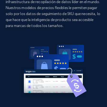
infraestructura de recopilación de datos líder en el mundo.
Nuestros modelos de precios flexibles le permiten pagar
2.1K+
375+
Comenzar ahora
solo por los datos de seguimiento de SKU que necesita, lo
que hace que la inteligencia de producto sea accesible
para marcas de todos los tamaños.
Amazon products global dataset - Collects
products by best sellers category URL
Title, Seller name, Brand, Description, Initial
price, Currency, Availability, Reviews count, and
more.
2.1K+
375+
Comenzar ahora
Amazon products global dataset - Collect
Amazon products by seller URL