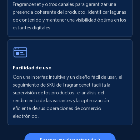
Fragrancenet y otros canales para garantizar una
presencia coherente del producto, identificar lagunas
5.6K+
875+
Comenzar ahora
de contenido y mantener una visibilidad óptima en los
estantes digitales.
Walmart - products - Collects products by
specific keywords
URL, Final price, Sku, Currency, Gtin,
Facilidad de uso
Specifications, Image urls, Top reviews, and
more.
Con una interfaz intuitiva y un diseño fácil de usar, el
seguimiento de SKU de Fragrancenet facilita la
supervisión de los productos, el análisis del
5.6K+
875+
Comenzar ahora
rendimiento de las variantes y la optimización
eficiente de sus operaciones de comercio
electrónico.
Walmart - products - Discover products by
using sku numbers