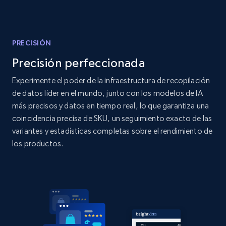
Title, Seller name, Brand, Description, Initial
price, Currency, Availability, Reviews count, and
more.
PRECISIÓN
2.1K+
375+
Comenzar ahora
Precisión perfeccionada
Experimente el poder de la infraestructura de recopilación
de datos líder en el mundo, junto con los modelos de IA
Amazon products global dataset - Collect
más precisos y datos en tiempo real, lo que garantiza una
products from Brands URLs
coincidencia precisa de SKU, un seguimiento exacto de las
variantes y estadísticas completas sobre el rendimiento de
Title, Seller name, Brand, Description, Initial
price, Currency, Availability, Reviews count, and
los productos.
more.
2.1K+
375+
Comenzar ahora