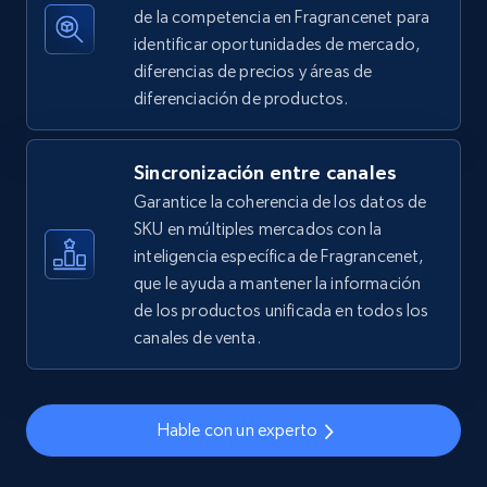
de la competencia en Fragrancenet para
2.5K+
359+
Comenzar ahora
identificar oportunidades de mercado,
diferencias de precios y áreas de
diferenciación de productos.
eBay - Gather data on products using
Sincronización entre canales
specified keywords
Garantice la coherencia de los datos de
URL, Product id, Title, Seller name, Seller rating,
SKU en múltiples mercados con la
Seller reviews, Breadcrumbs, Root category, and
more.
inteligencia específica de Fragrancenet,
que le ayuda a mantener la información
de los productos unificada en todos los
2.5K+
359+
Comenzar ahora
canales de venta.
eBay - Collect products from shops on eBay
Hable con un experto
URL, Product id, Title, Seller name, Seller rating,
Seller reviews, Breadcrumbs, Root category, and