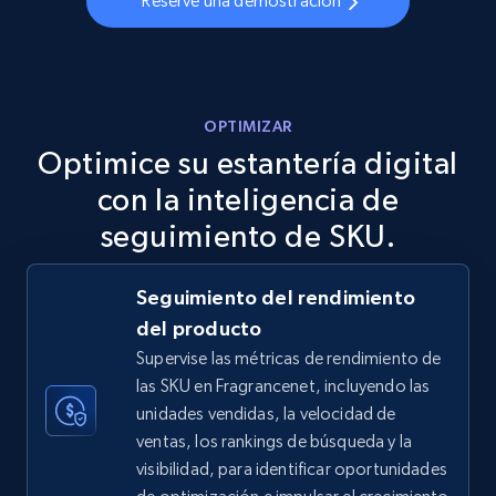
Reserve una demostración
URL, Final price, Sku, Currency, Gtin,
Specifications, Image urls, Top reviews, and
more.
5.6K+
875+
Comenzar ahora
OPTIMIZAR
Optimice su estantería digital
con la inteligencia de
TikTok Shop
seguimiento de SKU.
URL, Title, Available, Description, Currency, Initial
price, Final price, Discount percent, and more.
Seguimiento del rendimiento
del producto
5.4K+
668+
Comenzar ahora
Supervise las métricas de rendimiento de
las SKU en Fragrancenet, incluyendo las
unidades vendidas, la velocidad de
ventas, los rankings de búsqueda y la
TikTok Shop - category
visibilidad, para identificar oportunidades
URL, Title, Available, Description, Currency, Initial