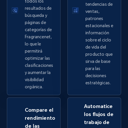
todos los
tendencias de
more.
resultados de
ventas,
búsqueda y
patrones
2.4K+
200+
Comenzar ahora
páginas de
estacionales e
categorías de
información
Fragrancenet,
sobre el ciclo
lo que le
de vida del
Google Shopping - collects products from
permitirá
producto que
web using keywords
optimizar las
sirva de base
URL, Product id, Title, Product description,
clasificaciones
para las
Rating, Reviews count, Images, Variations, and
y aumentar la
decisiones
more.
visibilidad
estratégicas.
orgánica.
2.4K+
200+
Comenzar ahora
Automatice
Compare el
los flujos de
rendimiento
Home Depot US
trabajo de
de las