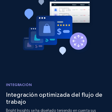
Etsy - Collects data from shop's URL
URL, Product id, Listing inventory id, Title, Rating,
Reviews count shop, Reviews count item, Initial
price, and more.
1.9K+
323+
Comenzar ahora
Amazon products search
Asin, URL, Name, Sponsored, Initial price, Final
price, Currency, Sold, and more.
INTEGRACIÓN
1.6K+
181+
Comenzar ahora
Integración optimizada del flujo de
trabajo
Bright Insights se ha diseñado teniendo en cuenta sus
Target