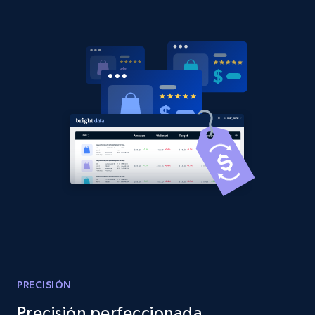
2.1K+
375+
Comenzar ahora
Amazon products global dataset - Collects
products by best sellers category URL
Title, Seller name, Brand, Description, Initial
price, Currency, Availability, Reviews count, and
more.
2.1K+
375+
Comenzar ahora
Amazon products global dataset - Collect
Amazon products by seller URL
PRECISIÓN
Title, Seller name, Brand, Description, Initial
Precisión perfeccionada