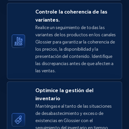
5.4K+
Controle la coherencia de las
668+
Comenzar ahora
variantes.
Realice un seguimiento de todas las
variantes de los productos en los canales
TikTok Shop - Collect TikTok shop products
Glossier para garantizar la coherencia de
by keywords search
los precios, la disponibilidad y la
URL, Title, Available, Description, Currency, Initial
presentación del contenido. Identifique
price, Final price, Discount percent, and more.
las discrepancias antes de que afecten a
las ventas.
5.4K+
668+
Comenzar ahora
Optimice la gestión del
inventario
TikTok Shop - discover records by shop url
Manténgase al tanto de las situaciones
de desabastecimiento y exceso de
URL, Title, Available, Description, Currency, Initial
price, Final price, Discount percent, and more.
existencias en Glossier con el
seguimiento del inventario en tiempo