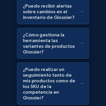
¿Puedo recibir alertas
Lazada - Products - Discover products by
sobre cambios en el
category URL or brand URL
inventario de Glossier?
URL, Title, Rating, Reviews, Initial price, Final
price, Currency, Stock, and more.
¿Cómo gestiona la
herramienta las
991+
165+
Comenzar ahora
variantes de productos
Glossier?
Lazada - Products - Discover products by
¿Puedo realizar un
seller URL
seguimiento tanto de
URL, Title, Rating, Reviews, Initial price, Final
mis productos como de
price, Currency, Stock, and more.
los SKU de la
competencia en
991+
165+
Comenzar ahora
Glossier?