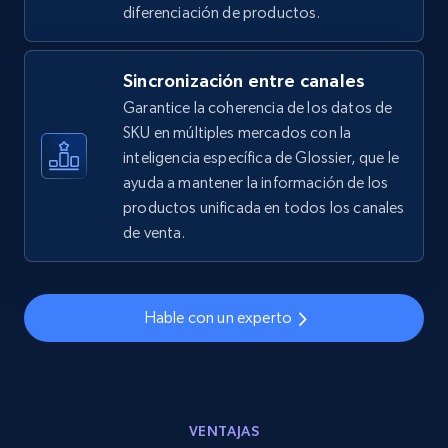
2.5K+
359+
Comenzar ahora
diferenciación de productos.
Sincronización entre canales
eBay - Gather data on products using
Garantice la coherencia de los datos de
specified keywords
SKU en múltiples mercados con la
inteligencia específica de Glossier, que le
URL, Product id, Title, Seller name, Seller rating,
ayuda a mantener la información de los
Seller reviews, Breadcrumbs, Root category, and
more.
productos unificada en todos los canales
de venta.
2.5K+
359+
Comenzar ahora
Hable con un experto
eBay - Collect products from shops on eBay
URL, Product id, Title, Seller name, Seller rating,
Seller reviews, Breadcrumbs, Root category, and
VENTAJAS
more.