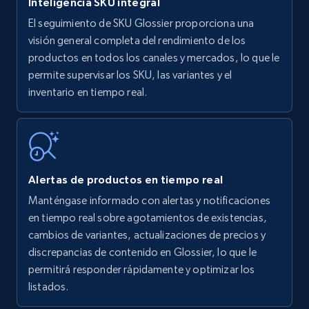
Inteligencia SKU integral
El seguimiento de SKU Glossier proporciona una
Amazon products - find products by using
visión general completa del rendimiento de los
upc numbers
productos en todos los canales y mercados, lo que le
permite supervisar los SKU, las variantes y el
Title, Seller name, Brand, Description, Initial
inventario en tiempo real.
price, Currency, Availability, Reviews count, and
more.
35.3K+
5.7K+
Comenzar ahora
Alertas de productos en tiempo real
Manténgase informado con alertas y notificaciones
Amazon Reviews
en tiempo real sobre agotamientos de existencias,
URL, Product name, Product rating, Product
cambios de variantes, actualizaciones de precios y
rating object, Product rating max, Rating,
discrepancias de contenido en Glossier, lo que le
Author name, Asin, and more.
permitirá responder rápidamente y optimizar los
listados.
7.4K+
870+
Comenzar ahora