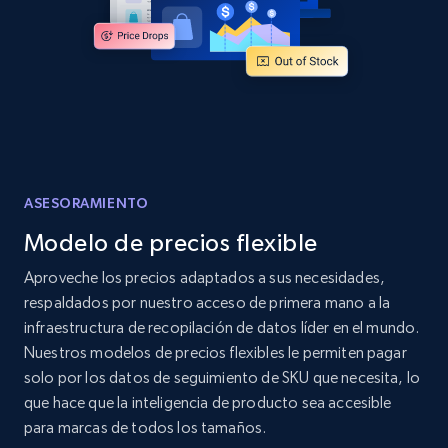
Amazon products global dataset - Collects
products by specific category URL
Title, Seller name, Brand, Description, Initial
price, Currency, Availability, Reviews count, and
more.
ASESORAMIENTO
2.1K+
375+
Comenzar ahora
Modelo de precios flexible
Aproveche los precios adaptados a sus necesidades,
respaldados por nuestro acceso de primera mano a la
Amazon products global dataset -
infraestructura de recopilación de datos líder en el mundo.
Collecting products by keyword search
Nuestros modelos de precios flexibles le permiten pagar
Title, Seller name, Brand, Description, Initial
solo por los datos de seguimiento de SKU que necesita, lo
price, Currency, Availability, Reviews count, and
que hace que la inteligencia de producto sea accesible
more.
para marcas de todos los tamaños.