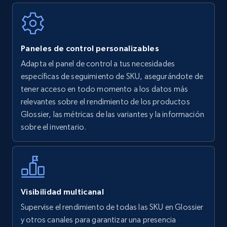
Walmart - products
Paneles de control personalizables
URL, Final price, Sku, Currency, Gtin,
Adapta el panel de control a tus necesidades
Specifications, Image urls, Top reviews, and
específicas de seguimiento de SKU, asegurándote de
more.
tener acceso en todo momento a los datos más
relevantes sobre el rendimiento de los productos
5.6K+
875+
Comenzar ahora
Glossier, las métricas de las variantes y la información
sobre el inventario.
Walmart - products - Find new products by
using specific category URL
URL, Final price, Sku, Currency, Gtin,
Visibilidad multicanal
Specifications, Image urls, Top reviews, and
Supervise el rendimiento de todas las SKU en Glossier
more.
y otros canales para garantizar una presencia