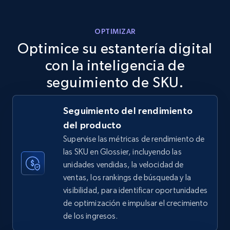
more.
OPTIMIZAR
5.6K+
875+
Comenzar ahora
Optimice su estantería digital
con la inteligencia de
seguimiento de SKU.
TikTok Shop
URL, Title, Available, Description, Currency, Initial
Seguimiento del rendimiento
price, Final price, Discount percent, and more.
del producto
Supervise las métricas de rendimiento de
5.4K+
668+
Comenzar ahora
las SKU en Glossier, incluyendo las
unidades vendidas, la velocidad de
ventas, los rankings de búsqueda y la
visibilidad, para identificar oportunidades
TikTok Shop - category
de optimización e impulsar el crecimiento
URL, Title, Available, Description, Currency, Initial
de los ingresos.
price, Final price, Discount percent, and more.