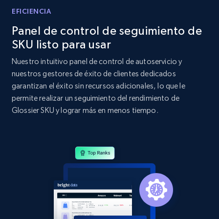
EFICIENCIA
Home Depot US - Discovery products by
Panel de control de seguimiento de
specific category URL
SKU listo para usar
URL, Domain, Country code, Model number,
Sku, Product id, Product name, Manufacturer,
Nuestro intuitivo panel de control de autoservicio y
and more.
nuestros gestores de éxito de clientes dedicados
garantizan el éxito sin recursos adicionales, lo que le
2.1K+
355+
Comenzar ahora
permite realizar un seguimiento del rendimiento de
Glossier SKU y lograr más en menos tiempo.
Amazon products global dataset
Title, Seller name, Brand, Description, Initial
price, Currency, Availability, Reviews count, and
more.
2.1K+
375+
Comenzar ahora