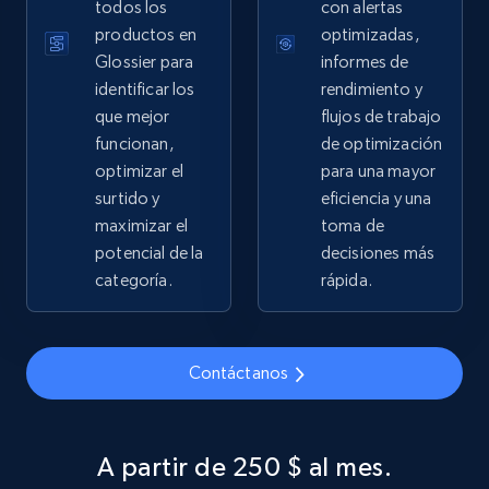
Sku, Product id, Product name, Manufacturer,
todos los
con alertas
and more.
productos en
optimizadas,
Glossier para
informes de
2.1K+
355+
Comenzar ahora
identificar los
rendimiento y
que mejor
flujos de trabajo
funcionan,
de optimización
optimizar el
para una mayor
Home Depot US - Gather data on products
surtido y
eficiencia y una
using specified keywords
maximizar el
toma de
URL, Domain, Country code, Model number,
potencial de la
decisiones más
Sku, Product id, Product name, Manufacturer,
categoría.
rápida.
and more.
2.1K+
355+
Comenzar ahora
Contáctanos
A partir de 250 $ al mes.
Home Depot US - Discover products by