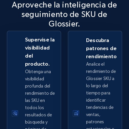
Aproveche la inteligencia de
2.5K+
359+
Comenzar ahora
seguimiento de SKU de
Glossier.
Supervise la
eBay - Collect records by category
Descubra
visibilidad
patrones de
URL, Product id, Title, Seller name, Seller rating,
Seller reviews, Breadcrumbs, Root category, and
del
rendimiento
more.
producto.
Analice el
rendimiento de
Obtenga una
2.5K+
359+
Comenzar ahora
Glossier SKU a
visibilidad
lo largo del
profunda del
tiempo para
rendimiento de
identificar
las SKU en
Google Shopping
tendencias de
todos los
URL, Product id, Title, Product description,
ventas,
resultados de
Rating, Reviews count, Images, Variations, and
patrones
búsqueda y
more.
estacionales e