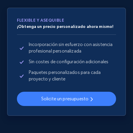
specified URL
URL, Domain, Country code, Model number,
Sku, Product id, Product name, Manufacturer,
FLEXIBLE Y ASEQUIBLE
and more.
¡Obtenga un precio personalizado ahora mismo!
2.1K+
355+
Comenzar ahora
Incorporación sin esfuerzo con asistencia
profesional personalizada
Sin costes de configuración adicionales
Home Depot US - Discover products by
Paquetes personalizados para cada
specified UPC
proyecto y cliente
URL, Domain, Country code, Model number,
Sku, Product id, Product name, Manufacturer,
and more.
Solicite un presupuesto
2.1K+
355+
Comenzar ahora