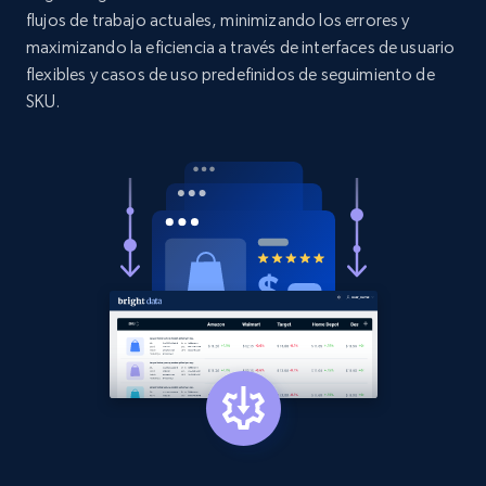
flujos de trabajo actuales, minimizando los errores y
URL, Product id, Title, Product description,
maximizando la eficiencia a través de interfaces de usuario
Rating, Reviews count, Initial price, Discount,
flexibles y casos de uso predefinidos de seguimiento de
and more.
SKU.
1.3K+
175+
Comenzar ahora
Target - Gather data on products using
specified keywords
URL, Product id, Title, Product description,
Rating, Reviews count, Initial price, Discount,
and more.
1.3K+
175+
Comenzar ahora