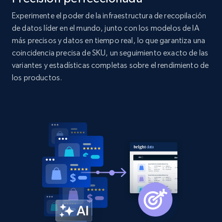
price, Currency, Availability, Reviews count, and
more.
Experimente el poder de la infraestructura de recopilación
de datos líder en el mundo, junto con los modelos de IA
más precisos y datos en tiempo real, lo que garantiza una
2.1K+
375+
Comenzar ahora
coincidencia precisa de SKU, un seguimiento exacto de las
variantes y estadísticas completas sobre el rendimiento de
los productos.
Amazon products global dataset - Collect
products from Brands URLs
Title, Seller name, Brand, Description, Initial
price, Currency, Availability, Reviews count, and
more.
2.1K+
375+
Comenzar ahora
Etsy