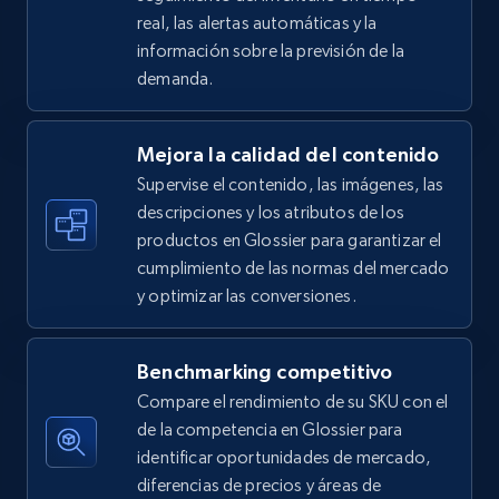
real, las alertas automáticas y la
5.4K+
668+
Comenzar ahora
información sobre la previsión de la
demanda.
Amazon sellers info
Mejora la calidad del contenido
Seller id, URL, Seller name, Description, Detailed
Supervise el contenido, las imágenes, las
info, Stars, Feedbacks, Return policy, and more.
descripciones y los atributos de los
productos en Glossier para garantizar el
2.5K+
378+
Comenzar ahora
cumplimiento de las normas del mercado
y optimizar las conversiones.
eBay
Benchmarking competitivo
URL, Product id, Title, Seller name, Seller rating,
Compare el rendimiento de su SKU con el
Seller reviews, Breadcrumbs, Root category, and
de la competencia en Glossier para
more.
identificar oportunidades de mercado,
diferencias de precios y áreas de