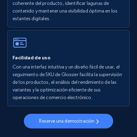
coherente del producto, identificar lagunas de
5.6K+
875+
Comenzar ahora
contenido y mantener una visibilidad óptima en los
estantes digitales.
Walmart - products - Collects products by
specific keywords
URL, Final price, Sku, Currency, Gtin,
Facilidad de uso
Specifications, Image urls, Top reviews, and
more.
Con una interfaz intuitiva y un diseño fácil de usar, el
seguimiento de SKU de Glossier facilita la supervisión
de los productos, el análisis del rendimiento de las
5.6K+
875+
Comenzar ahora
variantes y la optimización eficiente de sus
operaciones de comercio electrónico.
Walmart - products - Discover products by
using sku numbers
Reserve una demostración
URL, Final price, Sku, Currency, Gtin,
Specifications, Image urls, Top reviews, and