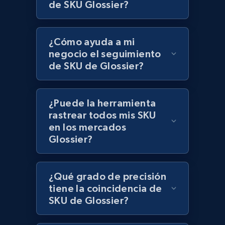
de SKU Glossier?
Lazada - Products
¿Cómo ayuda a mi
URL, Title, Rating, Reviews, Initial price, Final
price, Currency, Stock, and more.
negocio el seguimiento
de SKU de Glossier?
991+
165+
Comenzar ahora
¿Puede la herramienta
rastrear todos mis SKU
en los mercados
Lazada - Products - Discover products by
Glossier?
keyword
URL, Title, Rating, Reviews, Initial price, Final
price, Currency, Stock, and more.
¿Qué grado de precisión
tiene la coincidencia de
991+
165+
Comenzar ahora
SKU de Glossier?