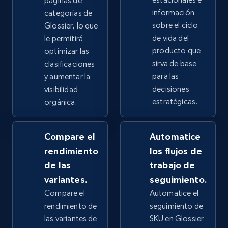
páginas de
información
categorías de
2.4K+
200+
Comenzar ahora
sobre el ciclo
Glossier, lo que
de vida del
le permitirá
producto que
optimizar las
sirva de base
clasificaciones
Google Shopping - collects products from
para las
y aumentar la
web using keywords
decisiones
visibilidad
estratégicas.
URL, Product id, Title, Product description,
orgánica.
Rating, Reviews count, Images, Variations, and
more.
Compare el
Automatice
rendimiento
los flujos de
2.4K+
200+
Comenzar ahora
de las
trabajo de
variantes.
seguimiento.
Compare el
Automatice el
Home Depot US
rendimiento de
seguimiento de
URL, Domain, Country code, Model number,
las variantes de
SKU en Glossier