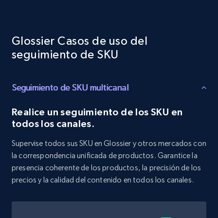
Target - Discover products by category url
URL, Product id, Title, Product description,
Glossier Casos de uso del
Rating, Reviews count, Initial price, Discount,
and more.
seguimiento de SKU
1.3K+
175+
Comenzar ahora
Seguimiento de SKU multicanal
Realice un seguimiento de los SKU en
todos los canales.
Target - Discover products by specified
UPC
Supervise todos sus SKU en Glossier y otros mercados con
URL, Product id, Title, Product description,
la correspondencia unificada de productos. Garantice la
Rating, Reviews count, Initial price, Discount,
presencia coherente de los productos, la precisión de los
and more.
precios y la calidad del contenido en todos los canales.
1.3K+
175+
Comenzar ahora