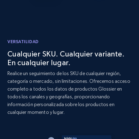
URL, Product id, Listing inventory id, Title, Rating,
Reviews count shop, Reviews count item, Initial
price, and more.
1.9K+
323+
Comenzar ahora
VERSATILIDAD
Cualquier SKU. Cualquier variante.
En cualquier lugar.
Etsy - Collect data on products using
specified keywords
Realice un seguimiento de los SKU de cualquier región,
categoría o mercado, sin limitaciones. Ofrecemos acceso
URL, Product id, Listing inventory id, Title, Rating,
completo a todos los datos de productos Glossier en
Reviews count shop, Reviews count item, Initial
price, and more.
todos los canales y geografías, proporcionando
información personalizada sobre los productos en
cualquier momento y lugar.
1.9K+
323+
Comenzar ahora