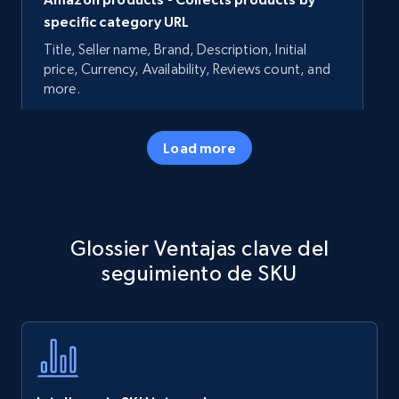
specific category URL
Title, Seller name, Brand, Description, Initial
price, Currency, Availability, Reviews count, and
more.
35.3K+
5.7K+
Comenzar ahora
Load more
Amazon products - Collects products by
Glossier Ventajas clave del
specific keywords
seguimiento de SKU
Title, Seller name, Brand, Description, Initial
price, Currency, Availability, Reviews count, and
more.
35.3K+
5.7K+
Comenzar ahora