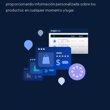
proporcionando información personalizada sobre los
Etsy - Collects data from shop's URL
productos en cualquier momento y lugar.
URL, Product id, Listing inventory id, Title, Rating,
Reviews count shop, Reviews count item, Initial
price, and more.
1.9K+
323+
Comenzar ahora
Amazon products search
Asin, URL, Name, Sponsored, Initial price, Final
price, Currency, Sold, and more.
1.6K+
181+
Comenzar ahora