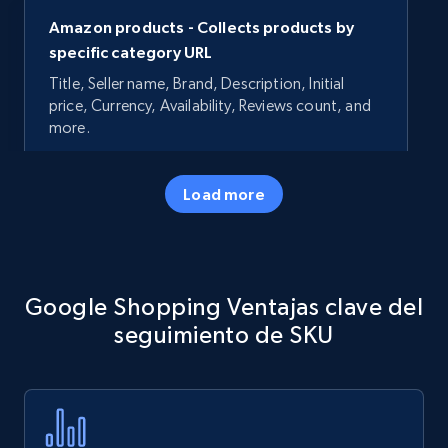
Amazon products - Collects products by
specific category URL
Title, Seller name, Brand, Description, Initial
price, Currency, Availability, Reviews count, and
more.
35.3K+
5.7K+
Comenzar ahora
Load more
Amazon products - Collects products by
Google Shopping Ventajas clave del
specific keywords
seguimiento de SKU
Title, Seller name, Brand, Description, Initial
price, Currency, Availability, Reviews count, and
more.
35.3K+
5.7K+
Comenzar ahora