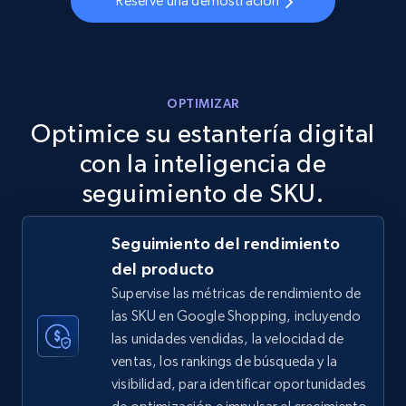
Reserve una demostración
URL, Final price, Sku, Currency, Gtin,
Specifications, Image urls, Top reviews, and
more.
5.6K+
875+
Comenzar ahora
OPTIMIZAR
Optimice su estantería digital
con la inteligencia de
TikTok Shop
seguimiento de SKU.
URL, Title, Available, Description, Currency, Initial
price, Final price, Discount percent, and more.
Seguimiento del rendimiento
del producto
5.4K+
668+
Comenzar ahora
Supervise las métricas de rendimiento de
las SKU en Google Shopping, incluyendo
las unidades vendidas, la velocidad de
ventas, los rankings de búsqueda y la
TikTok Shop - category
visibilidad, para identificar oportunidades
URL, Title, Available, Description, Currency, Initial