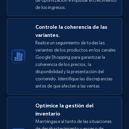
de optimización e impulsar el crecimiento
price, Final price, Discount percent, and more.
de los ingresos.
5.4K+
668+
Comenzar ahora
Controle la coherencia de las
variantes.
Realice un seguimiento de todas las
TikTok Shop - Collect TikTok shop products
variantes de los productos en los canales
by keywords search
Google Shopping para garantizar la
URL, Title, Available, Description, Currency, Initial
coherencia de los precios, la
price, Final price, Discount percent, and more.
disponibilidad y la presentación del
contenido. Identifique las discrepancias
5.4K+
668+
Comenzar ahora
antes de que afecten a las ventas.
Optimice la gestión del
TikTok Shop - discover records by shop url
inventario
Manténgase al tanto de las situaciones
URL, Title, Available, Description, Currency, Initial
price, Final price, Discount percent, and more.
de desabastecimiento y exceso de