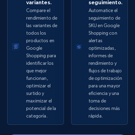
URL, Domain, Country code, Model number,
variantes.
seguimiento.
Sku, Product id, Product name, Manufacturer,
Compare el
Automatice el
and more.
rendimiento de
seguimiento de
las variantes de
SKU en Google
2.1K+
355+
Comenzar ahora
todos los
Shopping con
productos en
alertas
Google
optimizadas,
Shopping para
informes de
Home Depot US - Gather data on products
identificar los
rendimiento y
using specified keywords
que mejor
flujos de trabajo
URL, Domain, Country code, Model number,
funcionan,
de optimización
Sku, Product id, Product name, Manufacturer,
optimizar el
para una mayor
and more.
surtido y
eficiencia y una
maximizar el
toma de
2.1K+
355+
Comenzar ahora
potencial de la
decisiones más
categoría.
rápida.