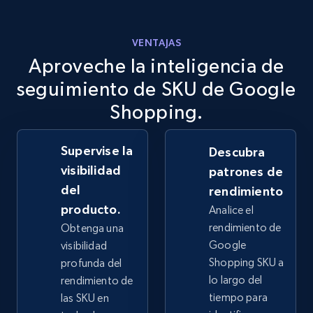
more.
VENTAJAS
2.5K+
359+
Comenzar ahora
Aproveche la inteligencia de
seguimiento de SKU de Google
Shopping.
eBay - Collect records by category
URL, Product id, Title, Seller name, Seller rating,
Supervise la
Descubra
Seller reviews, Breadcrumbs, Root category, and
more.
visibilidad
patrones de
del
rendimiento
2.5K+
359+
Comenzar ahora
producto.
Analice el
rendimiento de
Obtenga una
Google
visibilidad
Shopping SKU a
profunda del
Google Shopping
lo largo del
rendimiento de
URL, Product id, Title, Product description,
tiempo para
las SKU en
Rating, Reviews count, Images, Variations, and