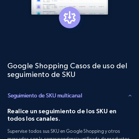
Target - Discover products by category url
URL, Product id, Title, Product description,
Rating, Reviews count, Initial price, Discount,
and more.
1.3K+
175+
Comenzar ahora
Google Shopping Casos de uso del
seguimiento de SKU
Target - Discover products by specified
Seguimiento de SKU multicanal
UPC
URL, Product id, Title, Product description,
Realice un seguimiento de los SKU en
Rating, Reviews count, Initial price, Discount,
todos los canales.
and more.
Supervise todos sus SKU en Google Shopping y otros
1.3K+
175+
Comenzar ahora
mercados con la correspondencia unificada de productos.