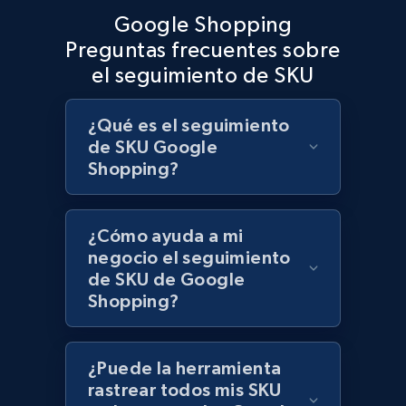
Google Shopping
Preguntas frecuentes sobre
el seguimiento de SKU
Lazada - Products
URL, Title, Rating, Reviews, Initial price, Final
price, Currency, Stock, and more.
¿Qué es el seguimiento
de SKU Google
Shopping?
991+
164+
Comenzar ahora
¿Cómo ayuda a mi
negocio el seguimiento
Lazada - Products - Discover products by
de SKU de Google
keyword
Shopping?
URL, Title, Rating, Reviews, Initial price, Final
price, Currency, Stock, and more.
¿Puede la herramienta
991+
164+
Comenzar ahora
rastrear todos mis SKU