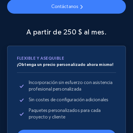
Home Depot US - Discover products by
Contáctanos
specified URL
URL, Domain, Country code, Model number,
Sku, Product id, Product name, Manufacturer,
A partir de 250 $ al mes.
and more.
2.1K+
355+
Comenzar ahora
FLEXIBLE Y ASEQUIBLE
¡Obtenga un precio personalizado ahora mismo!
Home Depot US - Discover products by
Incorporación sin esfuerzo con asistencia
specified UPC
profesional personalizada
URL, Domain, Country code, Model number,
Sin costes de configuración adicionales
Sku, Product id, Product name, Manufacturer,
and more.
Paquetes personalizados para cada
proyecto y cliente
2.1K+
355+
Comenzar ahora