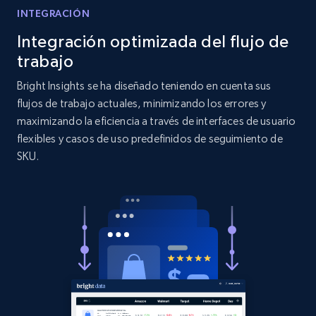
INTEGRACIÓN
Target
Integración optimizada del flujo de
URL, Product id, Title, Product description,
Rating, Reviews count, Initial price, Discount,
trabajo
and more.
Bright Insights se ha diseñado teniendo en cuenta sus
flujos de trabajo actuales, minimizando los errores y
1.3K+
175+
Comenzar ahora
maximizando la eficiencia a través de interfaces de usuario
flexibles y casos de uso predefinidos de seguimiento de
SKU.
Target - Gather data on products using
specified keywords
URL, Product id, Title, Product description,
Rating, Reviews count, Initial price, Discount,
and more.
1.3K+
175+
Comenzar ahora