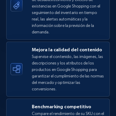
existencias en Google Shopping con el
seguimiento del inventario en tiempo
5.4K+
668+
Comenzar ahora
real, las alertas automáticas y la
información sobre la previsión de la
demanda.
Amazon sellers info
Seller id, URL, Seller name, Description, Detailed
Mejora la calidad del contenido
info, Stars, Feedbacks, Return policy, and more.
Supervise el contenido, las imágenes, las
descripciones y los atributos de los
2.5K+
378+
Comenzar ahora
productos en Google Shopping para
garantizar el cumplimiento de las normas
del mercado y optimizar las
conversiones.
eBay
URL, Product id, Title, Seller name, Seller rating,
Seller reviews, Breadcrumbs, Root category, and
Benchmarking competitivo
more.
Compare el rendimiento de su SKU con el