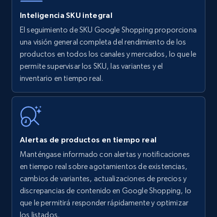
Inteligencia SKU integral
El seguimiento de SKU Google Shopping proporciona
Amazon products - find products by using
una visión general completa del rendimiento de los
upc numbers
productos en todos los canales y mercados, lo que le
permite supervisar los SKU, las variantes y el
Title, Seller name, Brand, Description, Initial
inventario en tiempo real.
price, Currency, Availability, Reviews count, and
more.
35.3K+
5.7K+
Comenzar ahora
Alertas de productos en tiempo real
Manténgase informado con alertas y notificaciones
Amazon Reviews
en tiempo real sobre agotamientos de existencias,
URL, Product name, Product rating, Product
cambios de variantes, actualizaciones de precios y
rating object, Product rating max, Rating,
discrepancias de contenido en Google Shopping, lo
Author name, Asin, and more.
que le permitirá responder rápidamente y optimizar
los listados.