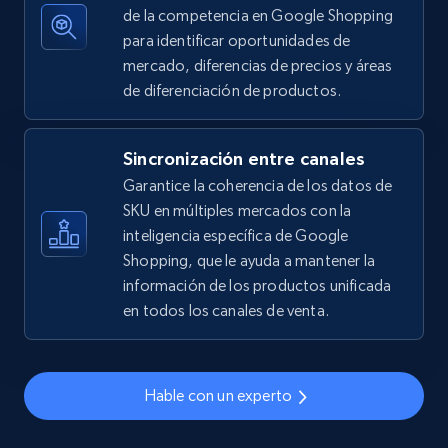
de la competencia en Google Shopping
2.5K+
359+
Comenzar ahora
para identificar oportunidades de
mercado, diferencias de precios y áreas
de diferenciación de productos.
eBay - Gather data on products using
Sincronización entre canales
specified keywords
Garantice la coherencia de los datos de
URL, Product id, Title, Seller name, Seller rating,
SKU en múltiples mercados con la
Seller reviews, Breadcrumbs, Root category, and
more.
inteligencia específica de Google
Shopping, que le ayuda a mantener la
información de los productos unificada
2.5K+
359+
Comenzar ahora
en todos los canales de venta.
eBay - Collect products from shops on eBay
Hable con un experto
URL, Product id, Title, Seller name, Seller rating,
Seller reviews, Breadcrumbs, Root category, and