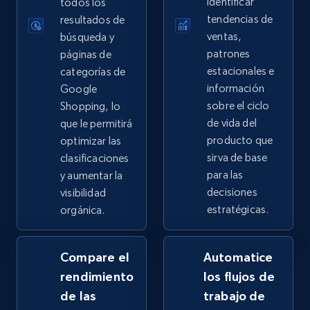
identificar
todos los
more.
tendencias de
resultados de
ventas,
búsqueda y
2.4K+
199+
Comenzar ahora
patrones
páginas de
estacionales e
categorías de
información
Google
sobre el ciclo
Shopping, lo
Google Shopping - collects products from
de vida del
que le permitirá
web using keywords
producto que
optimizar las
sirva de base
URL, Product id, Title, Product description,
clasificaciones
Rating, Reviews count, Images, Variations, and
para las
y aumentar la
more.
decisiones
visibilidad
estratégicas.
orgánica.
2.4K+
199+
Comenzar ahora
Compare el
Automatice
rendimiento
los flujos de
Home Depot US
de las
trabajo de