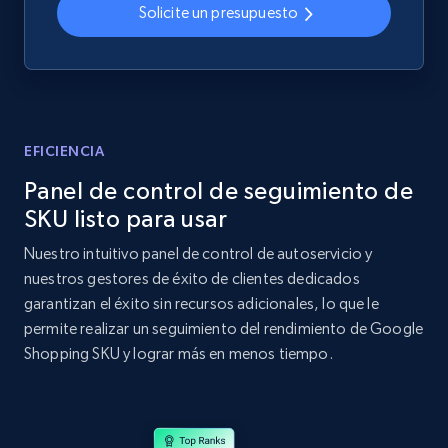
Solicite un presupuesto
Home Depot US - Discovery products by
specific category URL
URL, Domain, Country code, Model number,
Sku, Product id, Product name, Manufacturer,
EFICIENCIA
and more.
Panel de control de seguimiento de
SKU listo para usar
2.1K+
355+
Comenzar ahora
Nuestro intuitivo panel de control de autoservicio y
nuestros gestores de éxito de clientes dedicados
garantizan el éxito sin recursos adicionales, lo que le
Amazon products global dataset
permite realizar un seguimiento del rendimiento de Google
Title, Seller name, Brand, Description, Initial
Shopping SKU y lograr más en menos tiempo.
price, Currency, Availability, Reviews count, and
more.
2.1K+
375+
Comenzar ahora