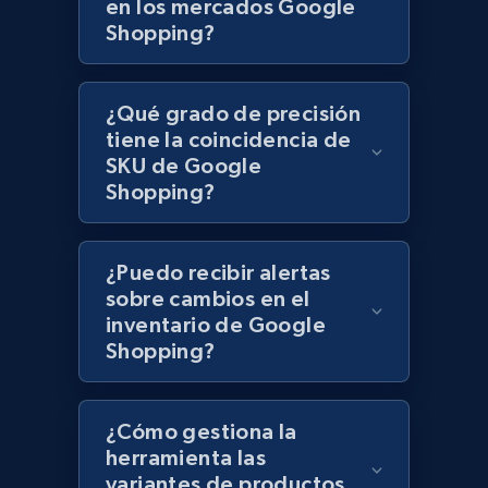
en los mercados Google
Shopping?
Lazada - Products - Discover products by
category URL or brand URL
¿Qué grado de precisión
URL, Title, Rating, Reviews, Initial price, Final
tiene la coincidencia de
price, Currency, Stock, and more.
SKU de Google
Shopping?
991+
164+
Comenzar ahora
¿Puedo recibir alertas
sobre cambios en el
Lazada - Products - Discover products by
inventario de Google
Shopping?
seller URL
URL, Title, Rating, Reviews, Initial price, Final
price, Currency, Stock, and more.
¿Cómo gestiona la
herramienta las
991+
164+
Comenzar ahora
variantes de productos