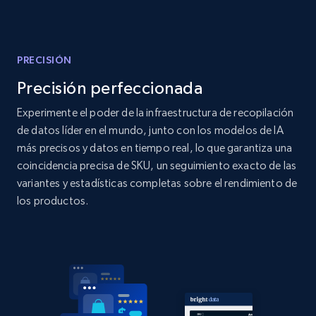
Title, Seller name, Brand, Description, Initial
price, Currency, Availability, Reviews count, and
more.
PRECISIÓN
2.1K+
375+
Comenzar ahora
Precisión perfeccionada
Experimente el poder de la infraestructura de recopilación
de datos líder en el mundo, junto con los modelos de IA
Amazon products global dataset - Collect
más precisos y datos en tiempo real, lo que garantiza una
products from Brands URLs
coincidencia precisa de SKU, un seguimiento exacto de las
variantes y estadísticas completas sobre el rendimiento de
Title, Seller name, Brand, Description, Initial
price, Currency, Availability, Reviews count, and
los productos.
more.
2.1K+
375+
Comenzar ahora