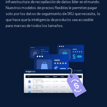
infraestructura de recopilación de datos líder en el mundo.
Nuestros modelos de precios flexibles le permiten pagar
2.1K+
375+
Comenzar ahora
solo por los datos de seguimiento de SKU que necesita, lo
que hace que la inteligencia de producto sea accesible
para marcas de todos los tamaños.
Amazon products global dataset - Collects
products by best sellers category URL
Title, Seller name, Brand, Description, Initial
price, Currency, Availability, Reviews count, and
more.
2.1K+
375+
Comenzar ahora
Amazon products global dataset - Collect
Amazon products by seller URL