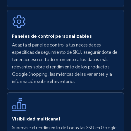
7.4K+
870+
Comenzar ahora
Walmart - products
Paneles de control personalizables
URL, Final price, Sku, Currency, Gtin,
Adapta el panel de control a tus necesidades
Specifications, Image urls, Top reviews, and
específicas de seguimiento de SKU, asegurándote de
more.
tener acceso en todo momento a los datos más
relevantes sobre el rendimiento de los productos
5.6K+
875+
Comenzar ahora
Google Shopping, las métricas de las variantes y la
información sobre el inventario.
Walmart - products - Find new products by
using specific category URL
URL, Final price, Sku, Currency, Gtin,
Visibilidad multicanal
Specifications, Image urls, Top reviews, and
Supervise el rendimiento de todas las SKU en Google
more.