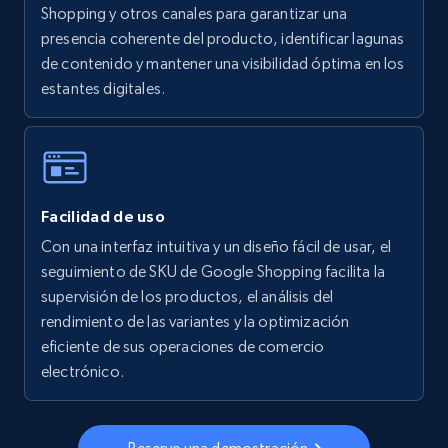
Shopping y otros canales para garantizar una
presencia coherente del producto, identificar lagunas
5.6K+
875+
Comenzar ahora
de contenido y mantener una visibilidad óptima en los
estantes digitales.
Walmart - products - Collects products by
specific keywords
URL, Final price, Sku, Currency, Gtin,
Facilidad de uso
Specifications, Image urls, Top reviews, and
more.
Con una interfaz intuitiva y un diseño fácil de usar, el
seguimiento de SKU de Google Shopping facilita la
supervisión de los productos, el análisis del
5.6K+
875+
Comenzar ahora
rendimiento de las variantes y la optimización
eficiente de sus operaciones de comercio
electrónico.
Walmart - products - Discover products by
using sku numbers