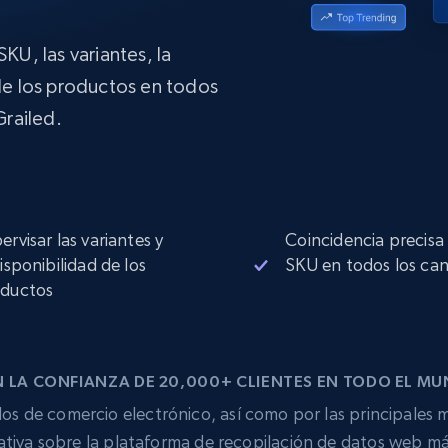
Proxies de
collected
Comienza desde
esde
$0.9/IP
datacenter
B
KU, las variantes, la
 de los productos en todos
esde
railed.
Proxies de ISP
de
Más de 1,300,000+ proxies residenciales
estáticos totalmente compatibles
ra
ervisar las variantes y
Coincidencia precisa
disponibilidad de los
SKU en todos los can
ductos
 LA CONFIANZA DE 20,000+ CLIENTES EN TODO EL M
os de comercio electrónico, así como por las principales m
tiva sobre la plataforma de recopilación de datos web má