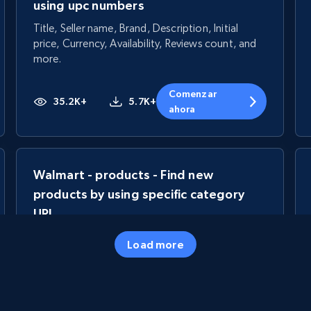
using upc numbers
Title, Seller name, Brand, Description, Initial
price, Currency, Availability, Reviews count, and
more.
Comenzar
35.2K+
5.7K+
ahora
Walmart - products - Find new
products by using specific category
URL
URL, Final price, Sku, Currency, Gtin,
Load more
Specifications, Image urls, Top reviews, and
more.
5.6K+
874+
Comenzar ahora