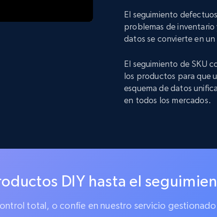
El seguimiento defectuos
problemas de inventario y
datos se convierte en u
El seguimiento de SKU co
los productos para que u
esquema de datos unifica
en todos los mercados.
roductos DIY hasta el seguimien
 control total, o confíe en nuestro servicio gestion