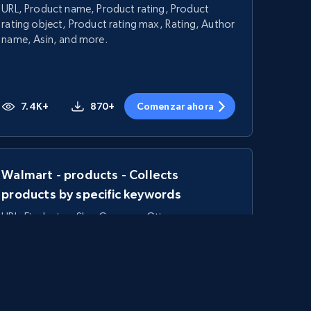
URL, Product name, Product rating, Product
rating object, Product rating max, Rating, Author
name, Asin, and more.
7.4K+
870+
Comenzar ahora
Walmart - products - Collects
products by specific keywords
URL, Final price, Sku, Currency, Gtin,
Specifications, Image urls, Top reviews, and
more.
5.6K+
874+
Comenzar ahora