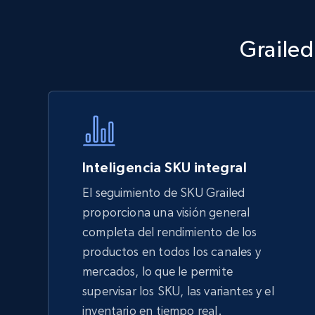
Grailed
Walmart - products - Discover
products by using sku numbers
URL, Final price, Sku, Currency, Gtin,
Specifications, Image urls, Top reviews, and
more.
Inteligencia SKU integral
5.6K+
874+
Comenzar ahora
El seguimiento de SKU Grailed
proporciona una visión general
completa del rendimiento de los
TikTok Shop - Collect TikTok shop
productos en todos los canales y
products by keywords search
mercados, lo que le permite
URL, Title, Available, Description, Currency, Initial
supervisar los SKU, las variantes y el
price, Final price, Discount percent, and more.
inventario en tiempo real.