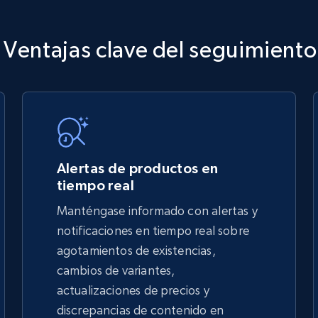
 Ventajas clave del seguimient
TikTok Shop
URL, Title, Available, Description, Currency, Initial
price, Final price, Discount percent, and more.
Alertas de productos en
5.4K+
667+
Comenzar ahora
tiempo real
Manténgase informado con alertas y
notificaciones en tiempo real sobre
TikTok Shop - discover records by shop
agotamientos de existencias,
url
cambios de variantes,
actualizaciones de precios y
URL, Title, Available, Description, Currency, Initial
price, Final price, Discount percent, and more.
discrepancias de contenido en