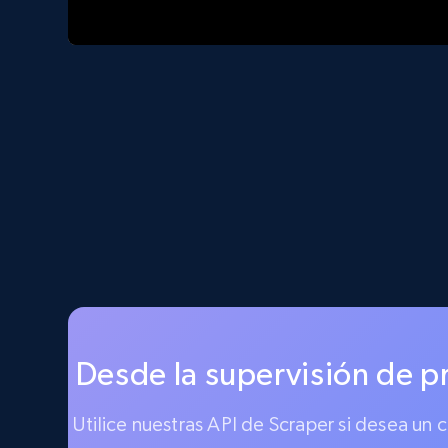
Desde la supervisión de p
Utilice nuestras API de Scraper si desea un