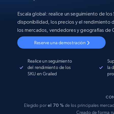
Proxies
Comienza d
residenciales
$5
$2.5/G
50% OFF
Escala global: realice un seguimiento de los S
INFRAESTRUCTURA PROXY
disponibilidad, los precios y el rendimiento
Comienza d
Proxies de ISP
$1.3/IP
los mercados, vendedores y geografías de G
Proxies residenciales
50% OFF
400M+ IPs globales de dispositivos 
pares reales
Reserve una demostración
Proxies de datacenter
Proxies fiables y de alta velocidad pa
una extracción de datos eficaz
Realice un seguimiento
Sup
del rendimiento de los
la 
SKU en Grailed
pro
CON
Elegido por
el 70 %
de los principales mercad
Creado de forma na