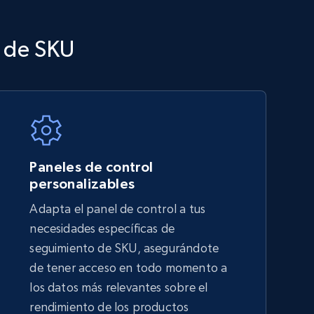
o de SKU
TikTok Shop - category
URL, Title, Available, Description, Currency, Initial
price, Final price, Discount percent, and more.
Paneles de control
5.4K+
667+
Comenzar ahora
personalizables
Adapta el panel de control a tus
necesidades específicas de
Amazon sellers info
seguimiento de SKU, asegurándote
Seller id, URL, Seller name, Description, Detailed
de tener acceso en todo momento a
info, Stars, Feedbacks, Return policy, and more.
los datos más relevantes sobre el
rendimiento de los productos