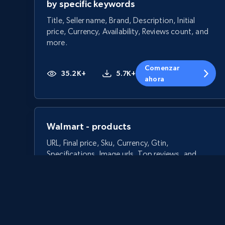
by specific keywords
Title, Seller name, Brand, Description, Initial
price, Currency, Availability, Reviews count, and
more.
Comenzar
35.2K+
5.7K+
ahora
Walmart - products
URL, Final price, Sku, Currency, Gtin,
Specifications, Image urls, Top reviews, and
more.
5.6K+
874+
Comenzar ahora