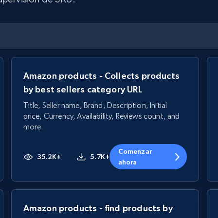
Amazon products - Collects products
by best sellers category URL
Title, Seller name, Brand, Description, Initial
price, Currency, Availability, Reviews count, and
more.
Comenzar
35.2K+
5.7K+
ahora
Amazon products - find products by