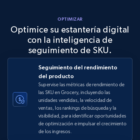
more.
OPTIMIZAR
5.6K+
878+
Comenzar ahora
Optimice su estantería digital
con la inteligencia de
seguimiento de SKU.
TikTok Shop
URL, Title, Available, Description, Currency, Initial
Seguimiento del rendimiento
price, Final price, Discount percent, and more.
del producto
Supervise las métricas de rendimiento de
5.4K+
668+
Comenzar ahora
las SKU en Grocery, incluyendo las
unidades vendidas, la velocidad de
ventas, los rankings de búsqueda y la
visibilidad, para identificar oportunidades
TikTok Shop - category
de optimización e impulsar el crecimiento
URL, Title, Available, Description, Currency, Initial
de los ingresos.
price, Final price, Discount percent, and more.