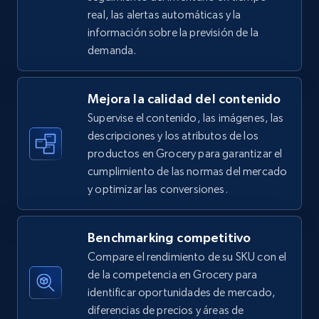
real, las alertas automáticas y la
5.4K+
668+
Comenzar ahora
información sobre la previsión de la
demanda.
Amazon sellers info
Mejora la calidad del contenido
Seller id, URL, Seller name, Description, Detailed
Supervise el contenido, las imágenes, las
info, Stars, Feedbacks, Return policy, and more.
descripciones y los atributos de los
productos en Grocery para garantizar el
2.5K+
378+
Comenzar ahora
cumplimiento de las normas del mercado
y optimizar las conversiones.
eBay
Benchmarking competitivo
URL, Product id, Title, Seller name, Seller rating,
Compare el rendimiento de su SKU con el
Seller reviews, Breadcrumbs, Root category, and
de la competencia en Grocery para
more.
identificar oportunidades de mercado,
diferencias de precios y áreas de