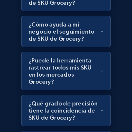
de SKU Grocery?
Lazada - Products
¿Cómo ayuda a mi
URL, Title, Rating, Reviews, Initial price, Final
price, Currency, Stock, and more.
negocio el seguimiento
de SKU de Grocery?
992+
165+
Comenzar ahora
¿Puede la herramienta
rastrear todos mis SKU
en los mercados
Lazada - Products - Discover products by
Grocery?
keyword
URL, Title, Rating, Reviews, Initial price, Final
price, Currency, Stock, and more.
¿Qué grado de precisión
tiene la coincidencia de
992+
165+
Comenzar ahora
SKU de Grocery?