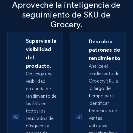
Aproveche la inteligencia de
2.5K+
359+
Comenzar ahora
seguimiento de SKU de
Grocery.
Supervise la
eBay - Collect records by category
Descubra
visibilidad
patrones de
URL, Product id, Title, Seller name, Seller rating,
Seller reviews, Breadcrumbs, Root category, and
del
rendimiento
more.
producto.
Analice el
rendimiento de
Obtenga una
2.5K+
359+
Comenzar ahora
Grocery SKU a
visibilidad
lo largo del
profunda del
tiempo para
rendimiento de
identificar
las SKU en
Google Shopping
tendencias de
todos los
URL, Product id, Title, Product description,
ventas,
resultados de
Rating, Reviews count, Images, Variations, and
patrones
búsqueda y
more.
estacionales e