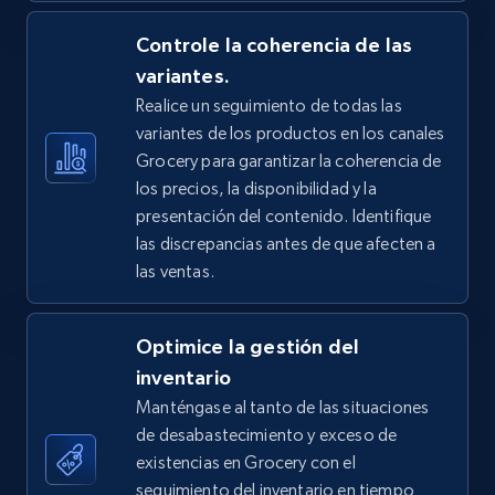
5.4K+
Controle la coherencia de las
668+
Comenzar ahora
variantes.
Realice un seguimiento de todas las
variantes de los productos en los canales
TikTok Shop - Collect TikTok shop products
Grocery para garantizar la coherencia de
by keywords search
los precios, la disponibilidad y la
URL, Title, Available, Description, Currency, Initial
presentación del contenido. Identifique
price, Final price, Discount percent, and more.
las discrepancias antes de que afecten a
las ventas.
5.4K+
668+
Comenzar ahora
Optimice la gestión del
inventario
TikTok Shop - discover records by shop url
Manténgase al tanto de las situaciones
de desabastecimiento y exceso de
URL, Title, Available, Description, Currency, Initial
price, Final price, Discount percent, and more.
existencias en Grocery con el
seguimiento del inventario en tiempo