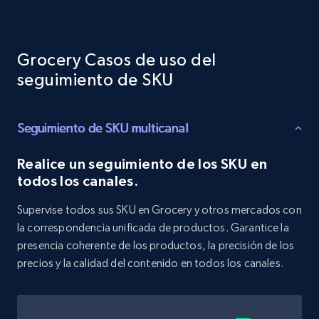
Target - Discover products by category url
URL, Product id, Title, Product description,
Grocery Casos de uso del
Rating, Reviews count, Initial price, Discount,
and more.
seguimiento de SKU
1.3K+
176+
Comenzar ahora
Seguimiento de SKU multicanal
Realice un seguimiento de los SKU en
todos los canales.
Target - Discover products by specified
UPC
Supervise todos sus SKU en Grocery y otros mercados con
URL, Product id, Title, Product description,
la correspondencia unificada de productos. Garantice la
Rating, Reviews count, Initial price, Discount,
presencia coherente de los productos, la precisión de los
and more.
precios y la calidad del contenido en todos los canales.
1.3K+
176+
Comenzar ahora