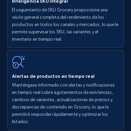
Inteligencia SKU integral
El seguimiento de SKU Grocery proporciona una
Amazon products - find products by using
visión general completa del rendimiento de los
upc numbers
productos en todos los canales y mercados, lo que le
permite supervisar los SKU, las variantes y el
Title, Seller name, Brand, Description, Initial
inventario en tiempo real.
price, Currency, Availability, Reviews count, and
more.
35.3K+
5.7K+
Comenzar ahora
Alertas de productos en tiempo real
Manténgase informado con alertas y notificaciones
Amazon Reviews
en tiempo real sobre agotamientos de existencias,
URL, Product name, Product rating, Product
cambios de variantes, actualizaciones de precios y
rating object, Product rating max, Rating,
discrepancias de contenido en Grocery, lo que le
Author name, Asin, and more.
permitirá responder rápidamente y optimizar los
listados.
7.4K+
872+
Comenzar ahora