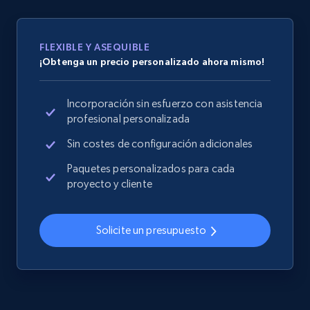
specified URL
URL, Domain, Country code, Model number,
Sku, Product id, Product name, Manufacturer,
FLEXIBLE Y ASEQUIBLE
and more.
¡Obtenga un precio personalizado ahora mismo!
2.1K+
355+
Comenzar ahora
Incorporación sin esfuerzo con asistencia
profesional personalizada
Sin costes de configuración adicionales
Home Depot US - Discover products by
Paquetes personalizados para cada
specified UPC
proyecto y cliente
URL, Domain, Country code, Model number,
Sku, Product id, Product name, Manufacturer,
and more.
Solicite un presupuesto
2.1K+
355+
Comenzar ahora