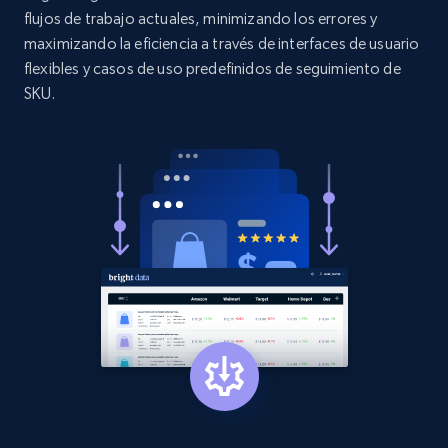
flujos de trabajo actuales, minimizando los errores y
URL, Product id, Title, Product description,
maximizando la eficiencia a través de interfaces de usuario
Rating, Reviews count, Initial price, Discount,
flexibles y casos de uso predefinidos de seguimiento de
and more.
SKU.
1.3K+
176+
Comenzar ahora
Target - Gather data on products using
specified keywords
URL, Product id, Title, Product description,
Rating, Reviews count, Initial price, Discount,
and more.
1.3K+
176+
Comenzar ahora