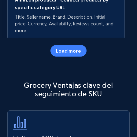
specific category URL
Title, Seller name, Brand, Description, Initial
price, Currency, Availability, Reviews count, and
more.
35.3K+
5.7K+
Comenzar ahora
Load more
Amazon products - Collects products by
Grocery Ventajas clave del
specific keywords
seguimiento de SKU
Title, Seller name, Brand, Description, Initial
price, Currency, Availability, Reviews count, and
more.
35.3K+
5.7K+
Comenzar ahora