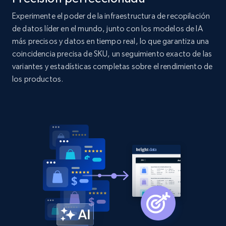
price, Currency, Availability, Reviews count, and
more.
Experimente el poder de la infraestructura de recopilación
de datos líder en el mundo, junto con los modelos de IA
más precisos y datos en tiempo real, lo que garantiza una
2.1K+
375+
Comenzar ahora
coincidencia precisa de SKU, un seguimiento exacto de las
variantes y estadísticas completas sobre el rendimiento de
los productos.
Amazon products global dataset - Collect
products from Brands URLs
Title, Seller name, Brand, Description, Initial
price, Currency, Availability, Reviews count, and
more.
2.1K+
375+
Comenzar ahora
Etsy