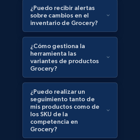
¿Puedo recibir alertas
Lazada - Products - Discover products by
sobre cambios en el
category URL or brand URL
inventario de Grocery?
URL, Title, Rating, Reviews, Initial price, Final
price, Currency, Stock, and more.
¿Cómo gestiona la
herramienta las
992+
165+
Comenzar ahora
variantes de productos
Grocery?
Lazada - Products - Discover products by
¿Puedo realizar un
seller URL
seguimiento tanto de
URL, Title, Rating, Reviews, Initial price, Final
mis productos como de
price, Currency, Stock, and more.
los SKU de la
competencia en
992+
165+
Comenzar ahora
Grocery?