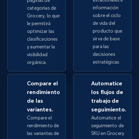
páginas de
información
categorías de
2.4K+
202+
Comenzar ahora
sobre el ciclo
Grocery, lo que
de vida del
le permitirá
producto que
optimizar las
sirva de base
clasificaciones
Google Shopping - collects products from
para las
y aumentar la
web using keywords
decisiones
visibilidad
estratégicas.
URL, Product id, Title, Product description,
orgánica.
Rating, Reviews count, Images, Variations, and
more.
Compare el
Automatice
rendimiento
los flujos de
2.4K+
202+
Comenzar ahora
de las
trabajo de
variantes.
seguimiento.
Compare el
Automatice el
Home Depot US
rendimiento de
seguimiento de
URL, Domain, Country code, Model number,
las variantes de
SKU en Grocery