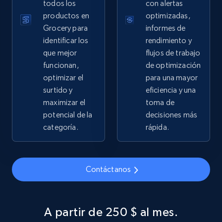
Sku, Product id, Product name, Manufacturer,
todos los
con alertas
and more.
productos en
optimizadas,
Grocery para
informes de
2.1K+
355+
Comenzar ahora
identificar los
rendimiento y
que mejor
flujos de trabajo
funcionan,
de optimización
optimizar el
para una mayor
Home Depot US - Gather data on products
surtido y
eficiencia y una
using specified keywords
maximizar el
toma de
URL, Domain, Country code, Model number,
potencial de la
decisiones más
Sku, Product id, Product name, Manufacturer,
categoría.
rápida.
and more.
2.1K+
355+
Comenzar ahora
Contáctanos
A partir de 250 $ al mes.
Home Depot US - Discover products by