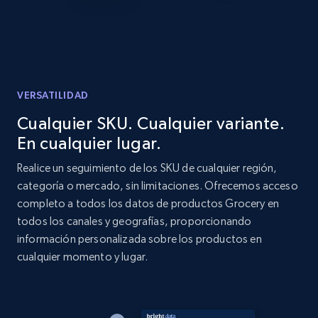
URL, Product id, Listing inventory id, Title, Rating,
Reviews count shop, Reviews count item, Initial
price, and more.
1.9K+
323+
Comenzar ahora
VERSATILIDAD
Cualquier SKU. Cualquier variante.
En cualquier lugar.
Etsy - Collect data on products using
specified keywords
Realice un seguimiento de los SKU de cualquier región,
categoría o mercado, sin limitaciones. Ofrecemos acceso
URL, Product id, Listing inventory id, Title, Rating,
completo a todos los datos de productos Grocery en
Reviews count shop, Reviews count item, Initial
price, and more.
todos los canales y geografías, proporcionando
información personalizada sobre los productos en
cualquier momento y lugar.
1.9K+
323+
Comenzar ahora