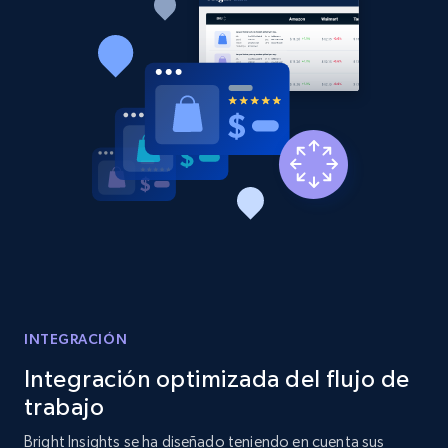
Etsy - Collects data from shop's URL
URL, Product id, Listing inventory id, Title, Rating,
Reviews count shop, Reviews count item, Initial
price, and more.
1.9K+
323+
Comenzar ahora
Amazon products search
Asin, URL, Name, Sponsored, Initial price, Final
price, Currency, Sold, and more.
INTEGRACIÓN
1.6K+
181+
Comenzar ahora
Integración optimizada del flujo de
trabajo
Bright Insights se ha diseñado teniendo en cuenta sus
Target