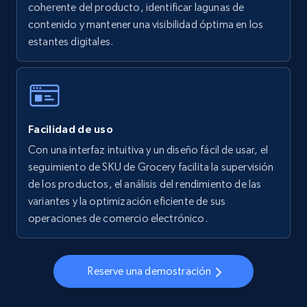
coherente del producto, identificar lagunas de
5.6K+
878+
Comenzar ahora
contenido y mantener una visibilidad óptima en los
estantes digitales.
Walmart - products - Collects products by
specific keywords
URL, Final price, Sku, Currency, Gtin,
Facilidad de uso
Specifications, Image urls, Top reviews, and
more.
Con una interfaz intuitiva y un diseño fácil de usar, el
seguimiento de SKU de Grocery facilita la supervisión
de los productos, el análisis del rendimiento de las
5.6K+
878+
Comenzar ahora
variantes y la optimización eficiente de sus
operaciones de comercio electrónico.
Walmart - products - Discover products by
using sku numbers
Reserve una demostración
URL, Final price, Sku, Currency, Gtin,
Specifications, Image urls, Top reviews, and