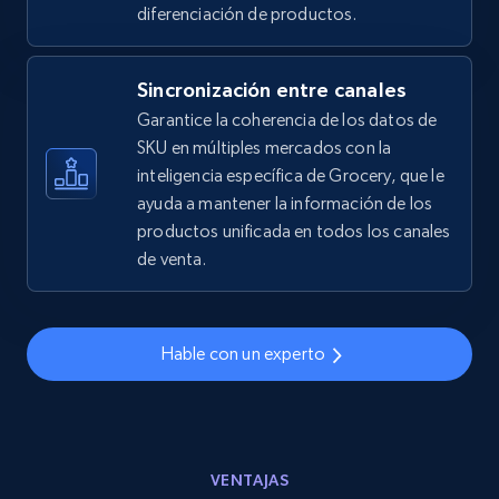
2.5K+
359+
Comenzar ahora
diferenciación de productos.
Sincronización entre canales
eBay - Gather data on products using
Garantice la coherencia de los datos de
specified keywords
SKU en múltiples mercados con la
inteligencia específica de Grocery, que le
URL, Product id, Title, Seller name, Seller rating,
ayuda a mantener la información de los
Seller reviews, Breadcrumbs, Root category, and
more.
productos unificada en todos los canales
de venta.
2.5K+
359+
Comenzar ahora
Hable con un experto
eBay - Collect products from shops on eBay
URL, Product id, Title, Seller name, Seller rating,
Seller reviews, Breadcrumbs, Root category, and
VENTAJAS
more.