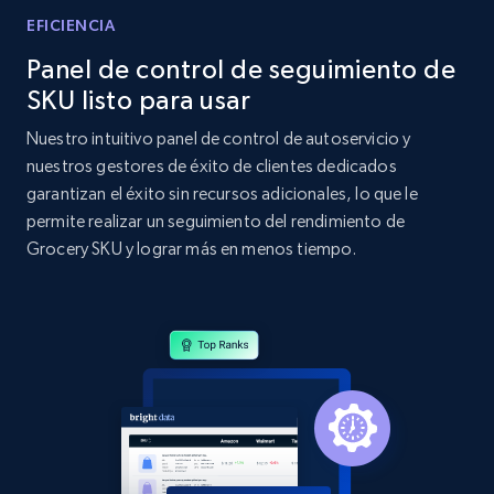
EFICIENCIA
Home Depot US - Discovery products by
Panel de control de seguimiento de
specific category URL
SKU listo para usar
URL, Domain, Country code, Model number,
Sku, Product id, Product name, Manufacturer,
Nuestro intuitivo panel de control de autoservicio y
and more.
nuestros gestores de éxito de clientes dedicados
garantizan el éxito sin recursos adicionales, lo que le
2.1K+
355+
Comenzar ahora
permite realizar un seguimiento del rendimiento de
Grocery SKU y lograr más en menos tiempo.
Amazon products global dataset
Title, Seller name, Brand, Description, Initial
price, Currency, Availability, Reviews count, and
more.
2.1K+
375+
Comenzar ahora