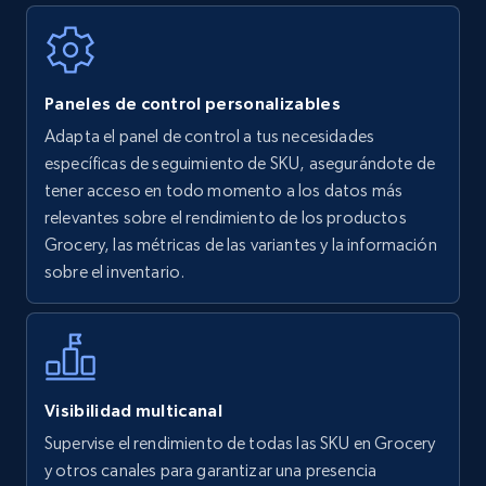
Walmart - products
Paneles de control personalizables
URL, Final price, Sku, Currency, Gtin,
Adapta el panel de control a tus necesidades
Specifications, Image urls, Top reviews, and
específicas de seguimiento de SKU, asegurándote de
more.
tener acceso en todo momento a los datos más
relevantes sobre el rendimiento de los productos
5.6K+
878+
Comenzar ahora
Grocery, las métricas de las variantes y la información
sobre el inventario.
Walmart - products - Find new products by
using specific category URL
URL, Final price, Sku, Currency, Gtin,
Visibilidad multicanal
Specifications, Image urls, Top reviews, and
Supervise el rendimiento de todas las SKU en Grocery
more.
y otros canales para garantizar una presencia