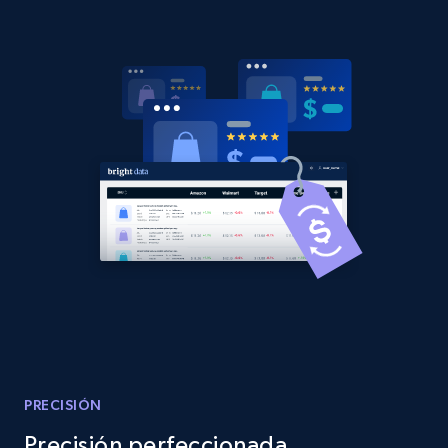
2.1K+
375+
Comenzar ahora
Amazon products global dataset - Collects
products by best sellers category URL
Title, Seller name, Brand, Description, Initial
price, Currency, Availability, Reviews count, and
more.
2.1K+
375+
Comenzar ahora
Amazon products global dataset - Collect
Amazon products by seller URL
PRECISIÓN
Title, Seller name, Brand, Description, Initial
Precisión perfeccionada