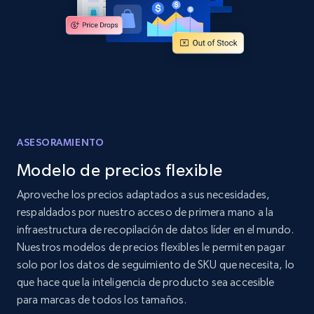
Amazon products global dataset - Collects
products by specific category URL
Title, Seller name, Brand, Description, Initial
price, Currency, Availability, Reviews count, and
more.
ASESORAMIENTO
2.1K+
375+
Comenzar ahora
Modelo de precios flexible
Aproveche los precios adaptados a sus necesidades,
respaldados por nuestro acceso de primera mano a la
Amazon products global dataset -
infraestructura de recopilación de datos líder en el mundo.
Collecting products by keyword search
Nuestros modelos de precios flexibles le permiten pagar
Title, Seller name, Brand, Description, Initial
solo por los datos de seguimiento de SKU que necesita, lo
price, Currency, Availability, Reviews count, and
que hace que la inteligencia de producto sea accesible
more.
para marcas de todos los tamaños.