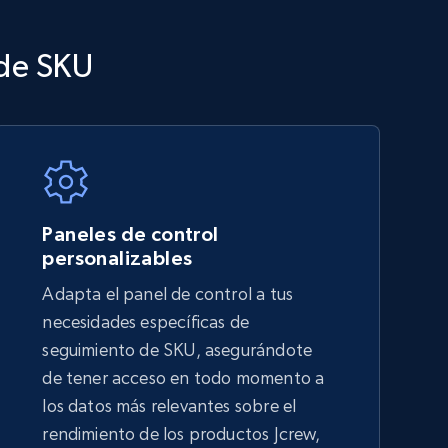
 de SKU
TikTok Shop - category
URL, Title, Available, Description, Currency, Initial
price, Final price, Discount percent, and more.
Paneles de control
5.4K+
667+
Comenzar ahora
personalizables
Adapta el panel de control a tus
necesidades específicas de
Amazon sellers info
seguimiento de SKU, asegurándote
Seller id, URL, Seller name, Description, Detailed
de tener acceso en todo momento a
info, Stars, Feedbacks, Return policy, and more.
los datos más relevantes sobre el
rendimiento de los productos Jcrew,