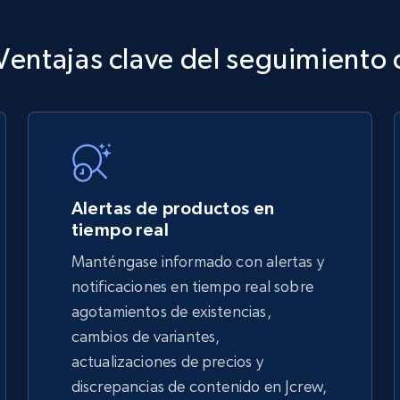
Ventajas clave del seguimiento
TikTok Shop
URL, Title, Available, Description, Currency, Initial
price, Final price, Discount percent, and more.
Alertas de productos en
5.4K+
667+
Comenzar ahora
tiempo real
Manténgase informado con alertas y
notificaciones en tiempo real sobre
TikTok Shop - discover records by shop
agotamientos de existencias,
url
cambios de variantes,
actualizaciones de precios y
URL, Title, Available, Description, Currency, Initial
price, Final price, Discount percent, and more.
discrepancias de contenido en Jcrew,