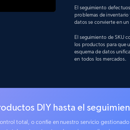
El seguimiento defectuos
problemas de inventario y
datos se convierte en u
El seguimiento de SKU co
los productos para que u
esquema de datos unifica
en todos los mercados.
roductos DIY hasta el seguimien
 control total, o confíe en nuestro servicio gestion