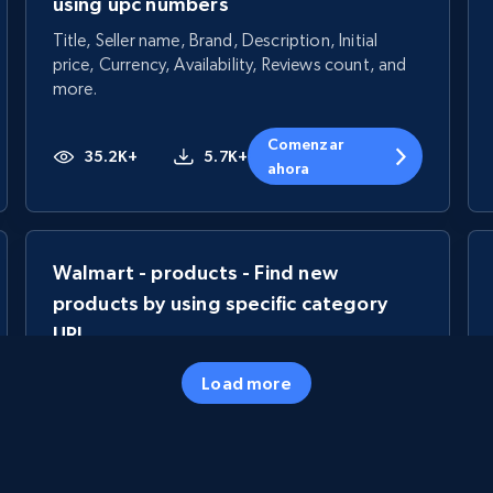
using upc numbers
Title, Seller name, Brand, Description, Initial
price, Currency, Availability, Reviews count, and
more.
Comenzar
35.2K+
5.7K+
ahora
Walmart - products - Find new
products by using specific category
URL
URL, Final price, Sku, Currency, Gtin,
Load more
Specifications, Image urls, Top reviews, and
more.
5.6K+
874+
Comenzar ahora