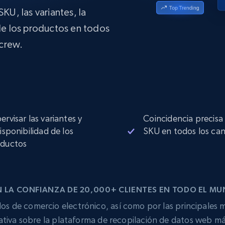
Proxies de
collected
Comienza desde
esde
KU, las variantes, la
$0.9/IP
datacenter
B
 de los productos en todos
esde
Jcrew.
Proxies de ISP
de
Más de 1,300,000+ proxies residenciales
estáticos totalmente compatibles
ra
ervisar las variantes y
Coincidencia precisa
disponibilidad de los
SKU en todos los can
ductos
 LA CONFIANZA DE 20,000+ CLIENTES EN TODO EL M
os de comercio electrónico, así como por las principales m
tiva sobre la plataforma de recopilación de datos web má