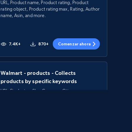
URL, Product name, Product rating, Product
rating object, Product rating max, Rating, Author
name, Asin, and more.
7.4K+
870+
Comenzar ahora
Walmart - products - Collects
products by specific keywords
URL, Final price, Sku, Currency, Gtin,
Specifications, Image urls, Top reviews, and
more.
5.6K+
874+
Comenzar ahora