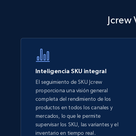
Jcrew 
Walmart - products - Discover
products by using sku numbers
URL, Final price, Sku, Currency, Gtin,
Specifications, Image urls, Top reviews, and
more.
Inteligencia SKU integral
5.6K+
874+
Comenzar ahora
El seguimiento de SKU Jcrew
proporciona una visión general
completa del rendimiento de los
TikTok Shop - Collect TikTok shop
productos en todos los canales y
products by keywords search
mercados, lo que le permite
URL, Title, Available, Description, Currency, Initial
supervisar los SKU, las variantes y el
price, Final price, Discount percent, and more.
inventario en tiempo real.