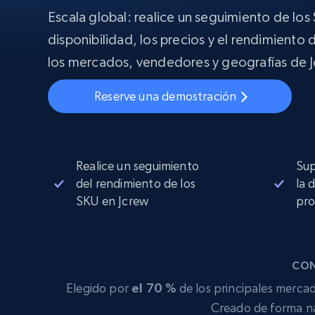
Proxies
Comienza d
Escala global: realice un seguimiento de los S
residenciales
$5
$2.5/G
50% OFF
disponibilidad, los precios y el rendimiento
INFRAESTRUCTURA PROXY
Comienza d
los mercados, vendedores y geografías de 
Proxies de ISP
$1.3/IP
Proxies residenciales
50% OFF
Reserve una demostración
400M+ IPs globales de dispositivos 
pares reales
Proxies de datacenter
Proxies fiables y de alta velocidad pa
una extracción de datos eficaz
Realice un seguimiento
Sup
del rendimiento de los
la 
SKU en Jcrew
pro
CON
Elegido por
el 70 %
de los principales mercad
Creado de forma na