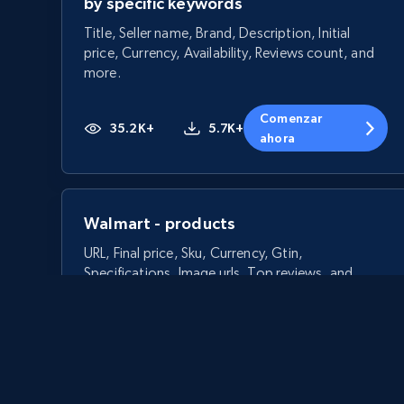
by specific keywords
Title, Seller name, Brand, Description, Initial
price, Currency, Availability, Reviews count, and
more.
Comenzar
35.2K+
5.7K+
ahora
Walmart - products
URL, Final price, Sku, Currency, Gtin,
Specifications, Image urls, Top reviews, and
more.
5.6K+
874+
Comenzar ahora