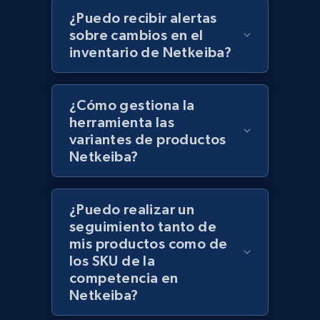
¿Puedo recibir alertas
Lazada - Products - Discover products by
sobre cambios en el
category URL or brand URL
inventario de Netkeiba?
URL, Title, Rating, Reviews, Initial price, Final
price, Currency, Stock, and more.
¿Cómo gestiona la
herramienta las
992+
165+
Comenzar ahora
variantes de productos
Netkeiba?
Lazada - Products - Discover products by
¿Puedo realizar un
seller URL
seguimiento tanto de
URL, Title, Rating, Reviews, Initial price, Final
mis productos como de
price, Currency, Stock, and more.
los SKU de la
competencia en
992+
165+
Comenzar ahora
Netkeiba?