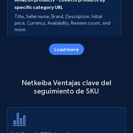
specific category URL
Title, Seller name, Brand, Description, Initial
price, Currency, Availability, Reviews count, and
more.
35.4K+
5.7K+
Comenzar ahora
Load more
Amazon products - Collects products by
Netkeiba Ventajas clave del
specific keywords
seguimiento de SKU
Title, Seller name, Brand, Description, Initial
price, Currency, Availability, Reviews count, and
more.
35.4K+
5.7K+
Comenzar ahora