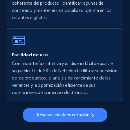
coherente del producto, identificar lagunas de
5.6K+
879+
Comenzar ahora
contenido y mantener una visibilidad óptima en los
estantes digitales.
Walmart - products - Collects products by
specific keywords
URL, Final price, Sku, Currency, Gtin,
Facilidad de uso
Specifications, Image urls, Top reviews, and
more.
Con una interfaz intuitiva y un diseño fácil de usar, el
seguimiento de SKU de Netkeiba facilita la supervisión
de los productos, el análisis del rendimiento de las
5.6K+
879+
Comenzar ahora
variantes y la optimización eficiente de sus
operaciones de comercio electrónico.
Walmart - products - Discover products by
using sku numbers
Reserve una demostración
URL, Final price, Sku, Currency, Gtin,
Specifications, Image urls, Top reviews, and