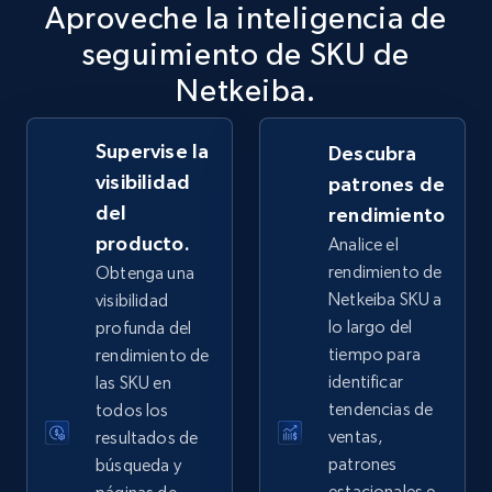
Aproveche la inteligencia de
2.5K+
359+
Comenzar ahora
seguimiento de SKU de
Netkeiba.
Supervise la
eBay - Collect records by category
Descubra
visibilidad
patrones de
URL, Product id, Title, Seller name, Seller rating,
Seller reviews, Breadcrumbs, Root category, and
del
rendimiento
more.
producto.
Analice el
rendimiento de
Obtenga una
2.5K+
359+
Comenzar ahora
Netkeiba SKU a
visibilidad
lo largo del
profunda del
tiempo para
rendimiento de
identificar
las SKU en
Google Shopping
tendencias de
todos los
URL, Product id, Title, Product description,
ventas,
resultados de
Rating, Reviews count, Images, Variations, and
patrones
búsqueda y
more.
estacionales e