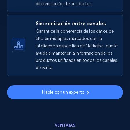
2.5K+
359+
Comenzar ahora
diferenciación de productos.
Sincronización entre canales
eBay - Gather data on products using
Garantice la coherencia de los datos de
specified keywords
SKU en múltiples mercados con la
inteligencia específica de Netkeiba, que le
URL, Product id, Title, Seller name, Seller rating,
ayuda a mantener la información de los
Seller reviews, Breadcrumbs, Root category, and
more.
productos unificada en todos los canales
de venta.
2.5K+
359+
Comenzar ahora
Hable con un experto
eBay - Collect products from shops on eBay
URL, Product id, Title, Seller name, Seller rating,
Seller reviews, Breadcrumbs, Root category, and
VENTAJAS
more.