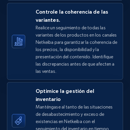
5.4K+
Controle la coherencia de las
669+
Comenzar ahora
variantes.
Realice un seguimiento de todas las
variantes de los productos en los canales
TikTok Shop - Collect TikTok shop products
Netkeiba para garantizar la coherencia de
by keywords search
los precios, la disponibilidad y la
URL, Title, Available, Description, Currency, Initial
presentación del contenido. Identifique
price, Final price, Discount percent, and more.
las discrepancias antes de que afecten a
las ventas.
5.4K+
669+
Comenzar ahora
Optimice la gestión del
inventario
TikTok Shop - discover records by shop url
Manténgase al tanto de las situaciones
de desabastecimiento y exceso de
URL, Title, Available, Description, Currency, Initial
price, Final price, Discount percent, and more.
existencias en Netkeiba con el
seguimiento del inventario en tiempo