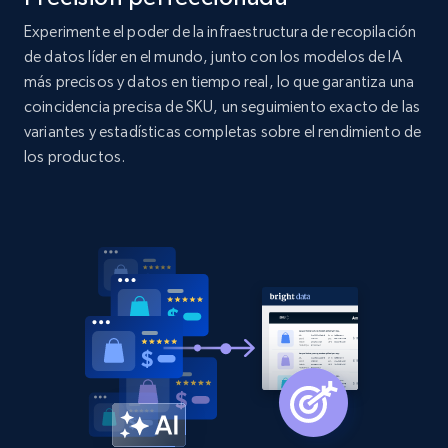
price, Currency, Availability, Reviews count, and
more.
Experimente el poder de la infraestructura de recopilación
de datos líder en el mundo, junto con los modelos de IA
más precisos y datos en tiempo real, lo que garantiza una
2.1K+
375+
Comenzar ahora
coincidencia precisa de SKU, un seguimiento exacto de las
variantes y estadísticas completas sobre el rendimiento de
los productos.
Amazon products global dataset - Collect
products from Brands URLs
Title, Seller name, Brand, Description, Initial
price, Currency, Availability, Reviews count, and
more.
2.1K+
375+
Comenzar ahora
Etsy