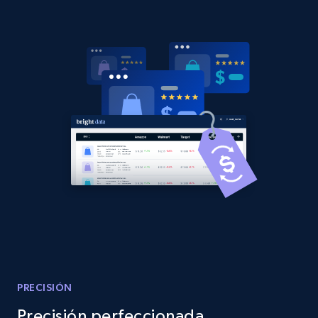
2.1K+
375+
Comenzar ahora
Amazon products global dataset - Collects
products by best sellers category URL
Title, Seller name, Brand, Description, Initial
price, Currency, Availability, Reviews count, and
more.
2.1K+
375+
Comenzar ahora
Amazon products global dataset - Collect
Amazon products by seller URL
PRECISIÓN
Title, Seller name, Brand, Description, Initial
Precisión perfeccionada