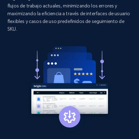
flujos de trabajo actuales, minimizando los errores y
URL, Product id, Title, Product description,
maximizando la eficiencia a través de interfaces de usuario
Rating, Reviews count, Initial price, Discount,
flexibles y casos de uso predefinidos de seguimiento de
and more.
SKU.
1.3K+
176+
Comenzar ahora
Target - Gather data on products using
specified keywords
URL, Product id, Title, Product description,
Rating, Reviews count, Initial price, Discount,
and more.
1.3K+
176+
Comenzar ahora