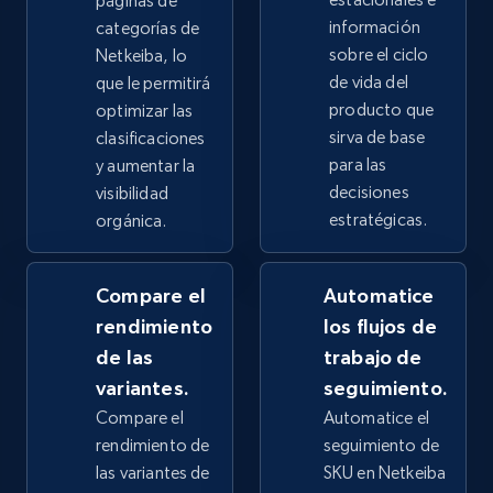
páginas de
información
categorías de
2.4K+
202+
Comenzar ahora
sobre el ciclo
Netkeiba, lo
de vida del
que le permitirá
producto que
optimizar las
sirva de base
clasificaciones
Google Shopping - collects products from
para las
y aumentar la
web using keywords
decisiones
visibilidad
estratégicas.
URL, Product id, Title, Product description,
orgánica.
Rating, Reviews count, Images, Variations, and
more.
Compare el
Automatice
rendimiento
los flujos de
2.4K+
202+
Comenzar ahora
de las
trabajo de
variantes.
seguimiento.
Compare el
Automatice el
Home Depot US
rendimiento de
seguimiento de
URL, Domain, Country code, Model number,
las variantes de
SKU en Netkeiba