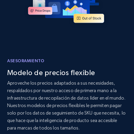
Amazon products global dataset - Collects
products by specific category URL
Title, Seller name, Brand, Description, Initial
price, Currency, Availability, Reviews count, and
more.
ASESORAMIENTO
2.1K+
375+
Comenzar ahora
Modelo de precios flexible
Aproveche los precios adaptados a sus necesidades,
respaldados por nuestro acceso de primera mano a la
Amazon products global dataset -
infraestructura de recopilación de datos líder en el mundo.
Collecting products by keyword search
Nuestros modelos de precios flexibles le permiten pagar
Title, Seller name, Brand, Description, Initial
solo por los datos de seguimiento de SKU que necesita, lo
price, Currency, Availability, Reviews count, and
que hace que la inteligencia de producto sea accesible
more.
para marcas de todos los tamaños.