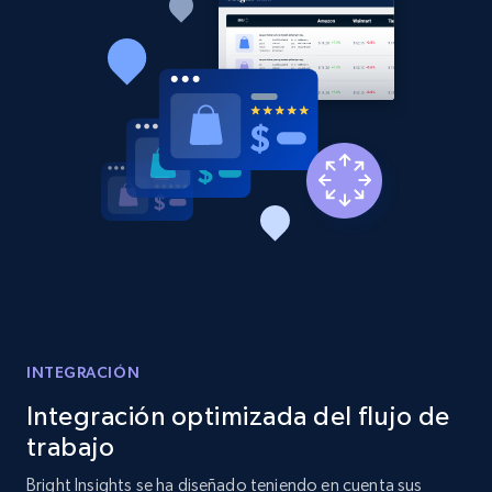
Etsy - Collects data from shop's URL
URL, Product id, Listing inventory id, Title, Rating,
Reviews count shop, Reviews count item, Initial
price, and more.
1.9K+
323+
Comenzar ahora
Amazon products search
Asin, URL, Name, Sponsored, Initial price, Final
price, Currency, Sold, and more.
INTEGRACIÓN
1.6K+
181+
Comenzar ahora
Integración optimizada del flujo de
trabajo
Bright Insights se ha diseñado teniendo en cuenta sus
Target