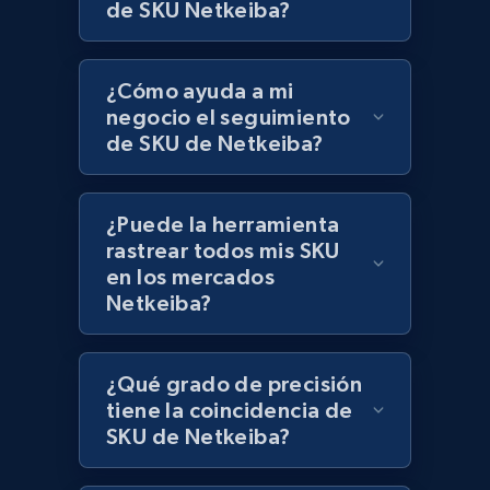
de SKU Netkeiba?
Lazada - Products
¿Cómo ayuda a mi
URL, Title, Rating, Reviews, Initial price, Final
price, Currency, Stock, and more.
negocio el seguimiento
de SKU de Netkeiba?
992+
165+
Comenzar ahora
¿Puede la herramienta
rastrear todos mis SKU
en los mercados
Lazada - Products - Discover products by
Netkeiba?
keyword
URL, Title, Rating, Reviews, Initial price, Final
price, Currency, Stock, and more.
¿Qué grado de precisión
tiene la coincidencia de
992+
165+
Comenzar ahora
SKU de Netkeiba?