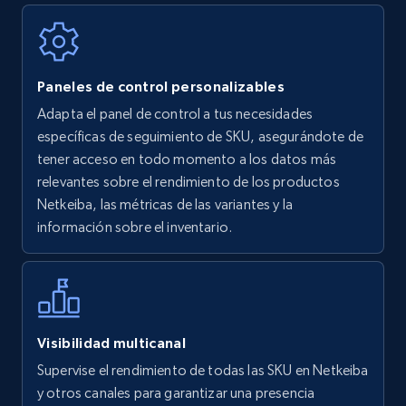
Walmart - products
Paneles de control personalizables
URL, Final price, Sku, Currency, Gtin,
Adapta el panel de control a tus necesidades
Specifications, Image urls, Top reviews, and
específicas de seguimiento de SKU, asegurándote de
more.
tener acceso en todo momento a los datos más
relevantes sobre el rendimiento de los productos
5.6K+
879+
Comenzar ahora
Netkeiba, las métricas de las variantes y la
información sobre el inventario.
Walmart - products - Find new products by
using specific category URL
URL, Final price, Sku, Currency, Gtin,
Visibilidad multicanal
Specifications, Image urls, Top reviews, and
Supervise el rendimiento de todas las SKU en Netkeiba
more.
y otros canales para garantizar una presencia