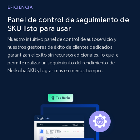
EFICIENCIA
Home Depot US - Discovery products by
Panel de control de seguimiento de
specific category URL
SKU listo para usar
URL, Domain, Country code, Model number,
Sku, Product id, Product name, Manufacturer,
Nuestro intuitivo panel de control de autoservicio y
and more.
nuestros gestores de éxito de clientes dedicados
garantizan el éxito sin recursos adicionales, lo que le
2.1K+
355+
Comenzar ahora
permite realizar un seguimiento del rendimiento de
Netkeiba SKU y lograr más en menos tiempo.
Amazon products global dataset
Title, Seller name, Brand, Description, Initial
price, Currency, Availability, Reviews count, and
more.
2.1K+
375+
Comenzar ahora