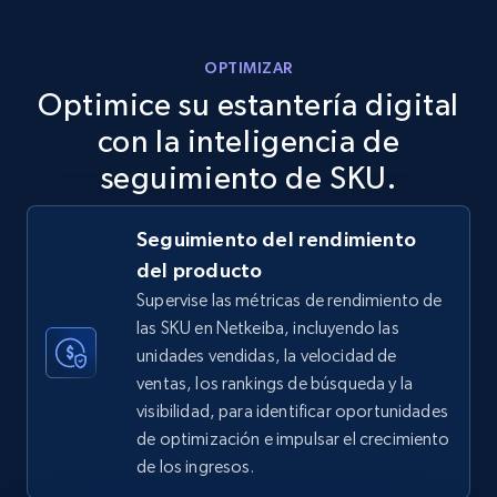
more.
OPTIMIZAR
5.6K+
879+
Comenzar ahora
Optimice su estantería digital
con la inteligencia de
seguimiento de SKU.
TikTok Shop
URL, Title, Available, Description, Currency, Initial
Seguimiento del rendimiento
price, Final price, Discount percent, and more.
del producto
Supervise las métricas de rendimiento de
5.4K+
669+
Comenzar ahora
las SKU en Netkeiba, incluyendo las
unidades vendidas, la velocidad de
ventas, los rankings de búsqueda y la
visibilidad, para identificar oportunidades
TikTok Shop - category
de optimización e impulsar el crecimiento
URL, Title, Available, Description, Currency, Initial
de los ingresos.
price, Final price, Discount percent, and more.