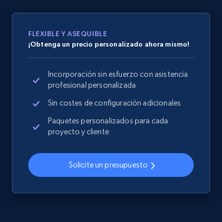
specified URL
URL, Domain, Country code, Model number,
Sku, Product id, Product name, Manufacturer,
FLEXIBLE Y ASEQUIBLE
and more.
¡Obtenga un precio personalizado ahora mismo!
2.1K+
355+
Comenzar ahora
Incorporación sin esfuerzo con asistencia
profesional personalizada
Sin costes de configuración adicionales
Home Depot US - Discover products by
Paquetes personalizados para cada
specified UPC
proyecto y cliente
URL, Domain, Country code, Model number,
Sku, Product id, Product name, Manufacturer,
and more.
Solicite un presupuesto
2.1K+
355+
Comenzar ahora