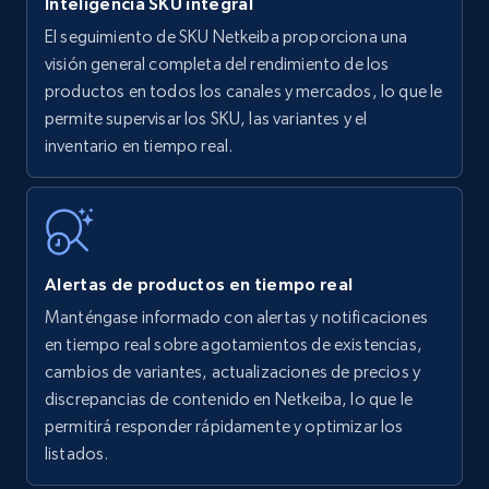
Inteligencia SKU integral
El seguimiento de SKU Netkeiba proporciona una
Amazon products - find products by using
visión general completa del rendimiento de los
upc numbers
productos en todos los canales y mercados, lo que le
permite supervisar los SKU, las variantes y el
Title, Seller name, Brand, Description, Initial
inventario en tiempo real.
price, Currency, Availability, Reviews count, and
more.
35.4K+
5.7K+
Comenzar ahora
Alertas de productos en tiempo real
Manténgase informado con alertas y notificaciones
Amazon Reviews
en tiempo real sobre agotamientos de existencias,
URL, Product name, Product rating, Product
cambios de variantes, actualizaciones de precios y
rating object, Product rating max, Rating,
discrepancias de contenido en Netkeiba, lo que le
Author name, Asin, and more.
permitirá responder rápidamente y optimizar los
listados.
7.4K+
872+
Comenzar ahora