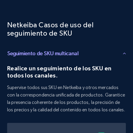
Target - Discover products by category url
URL, Product id, Title, Product description,
Netkeiba Casos de uso del
Rating, Reviews count, Initial price, Discount,
and more.
seguimiento de SKU
1.3K+
176+
Comenzar ahora
Seguimiento de SKU multicanal
Realice un seguimiento de los SKU en
todos los canales.
Target - Discover products by specified
UPC
Supervise todos sus SKU en Netkeiba y otros mercados
URL, Product id, Title, Product description,
con la correspondencia unificada de productos. Garantice
Rating, Reviews count, Initial price, Discount,
la presencia coherente de los productos, la precisión de
and more.
los precios y la calidad del contenido en todos los canales.
1.3K+
176+
Comenzar ahora