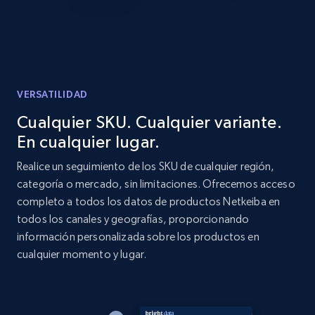
URL, Product id, Listing inventory id, Title, Rating,
Reviews count shop, Reviews count item, Initial
price, and more.
1.9K+
323+
Comenzar ahora
VERSATILIDAD
Cualquier SKU. Cualquier variante.
En cualquier lugar.
Etsy - Collect data on products using
specified keywords
Realice un seguimiento de los SKU de cualquier región,
categoría o mercado, sin limitaciones. Ofrecemos acceso
URL, Product id, Listing inventory id, Title, Rating,
completo a todos los datos de productos Netkeiba en
Reviews count shop, Reviews count item, Initial
price, and more.
todos los canales y geografías, proporcionando
información personalizada sobre los productos en
cualquier momento y lugar.
1.9K+
323+
Comenzar ahora