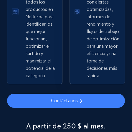
Sku, Product id, Product name, Manufacturer,
todos los
con alertas
and more.
productos en
optimizadas,
Netkeiba para
informes de
2.1K+
355+
Comenzar ahora
identificar los
rendimiento y
que mejor
flujos de trabajo
funcionan,
de optimización
optimizar el
para una mayor
Home Depot US - Gather data on products
surtido y
eficiencia y una
using specified keywords
maximizar el
toma de
URL, Domain, Country code, Model number,
potencial de la
decisiones más
Sku, Product id, Product name, Manufacturer,
categoría.
rápida.
and more.
2.1K+
355+
Comenzar ahora
Contáctanos
A partir de 250 $ al mes.
Home Depot US - Discover products by