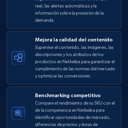
real, las alertas automáticas y la
5.4K+
669+
Comenzar ahora
información sobre la previsión de la
demanda.
Amazon sellers info
Mejora la calidad del contenido
Seller id, URL, Seller name, Description, Detailed
Supervise el contenido, las imágenes, las
info, Stars, Feedbacks, Return policy, and more.
descripciones y los atributos de los
productos en Netkeiba para garantizar el
2.5K+
379+
Comenzar ahora
cumplimiento de las normas del mercado
y optimizar las conversiones.
eBay
Benchmarking competitivo
URL, Product id, Title, Seller name, Seller rating,
Compare el rendimiento de su SKU con el
Seller reviews, Breadcrumbs, Root category, and
de la competencia en Netkeiba para
more.
identificar oportunidades de mercado,
diferencias de precios y áreas de