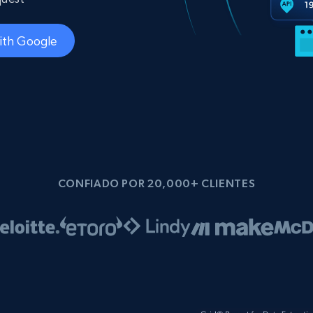
Proxies de
collected
Comienza desde
esde
$0.9/IP
datacenter
B
ith Google
esde
Proxies de ISP
de
Más de 1,300,000+ proxies residenciales
estáticos totalmente compatibles
ra
CONFIADO POR 20,000+ CLIENTES