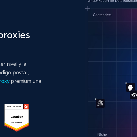
proxies
 nivel y la
ódigo postal,
Proxy
premium una