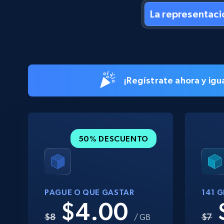
La representaci
¡Regístrate ahora y ig
50% DESCUENTO
PAGUE O QUE GASTAR
141 
$4.00
$8
$7
/ GB