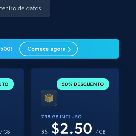
 centro de datos
$500!
Comece agora
NTO
50% DESCUENTO
798 GB INCLUSO
0
$2.50
$5
/ GB
/ GB