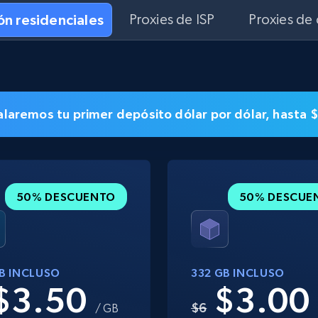
ón residenciales
Proxies de ISP
Proxies de
ualaremos tu primer depósito dólar por dólar, hasta 
50% DESCUENTO
50% DESCUE
GB INCLUSO
332 GB INCLUSO
$3.50
$3.0
$6
/ GB