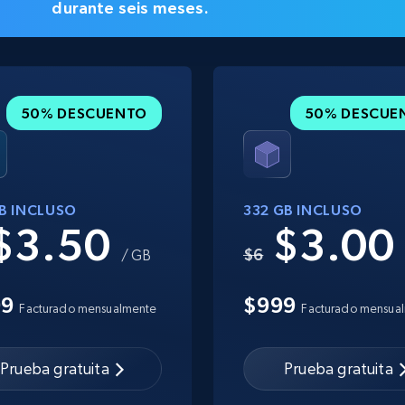
durante seis meses.
50% DESCUENTO
50% DESCUE
GB INCLUSO
332 GB INCLUSO
$3.50
$3.0
$6
/ GB
99
$999
Facturado mensualmente
Facturado mensua
Prueba gratuita
Prueba gratuita