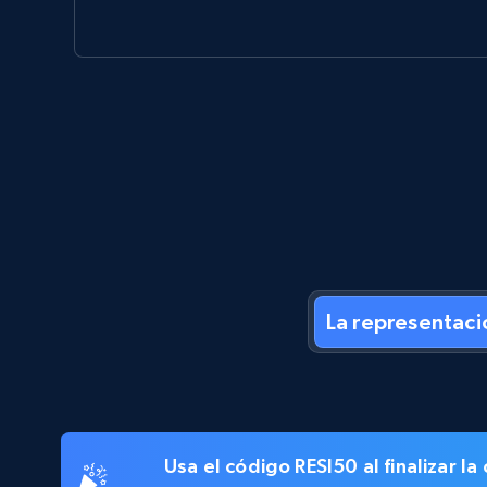
La representaci
Usa el código
RESI50
al finalizar 