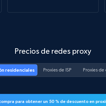
Precios de redes proxy
ón residenciales
Proxies de ISP
Proxies de
la compra para obtener un
50 % de descuento en
proxi