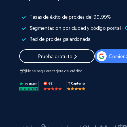
Amplía los navegadores de raspado
desbloqueo y alojamiento integrado
INFRAESTRUCTURA PROXY
Tasas de éxito de proxies del 99.99%
Proxies
Comienza d
residenciales
Segmentación por ciudad y código postal -
$5
$2.5/G
50% OFF
Red de proxies galardonada
INFRAESTRUCTURA PROXY
Comienza d
Proxies de ISP
$1.3/IP
Proxies residenciales
50% OFF
Prueba gratuita
Comienz
400M+ IPs globales de dispositivos 
pares reales
No se requiere tarjeta de crédito
Proxies de datacenter
Proxies fiables y de alta velocidad pa
una extracción de datos eficaz