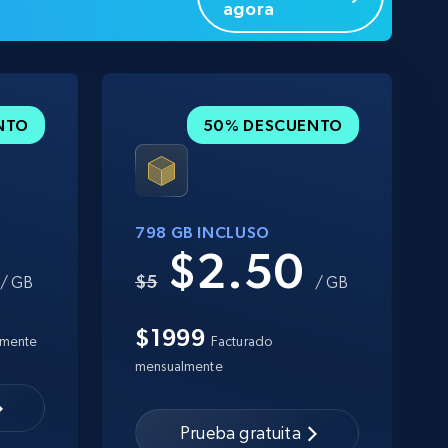
agora
NTO
50% DESCUENTO
798 GB INCLUSO
0
$2.50
$5
/ GB
/ GB
$1999
lmente
Facturado
mensualmente
Prueba gratuita