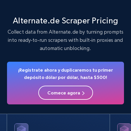
22.3K+
3.5K+
Prueba gratuita
Alternate.de Scraper Pricing
Collect data from Alternate.de by turning prompts
into ready‑to‑run scrapers with built‑in proxies and
Crunchbase companies information
automatic unblocking.
Name, URL, ID, Cb rank, Region, About,
Industries, Operating status, and more.
¡Regístrate ahora y duplicaremos tu primer
15.6K+
1.6K+
Prueba gratuita
depósito dólar por dólar, hasta $500!
Comece agora
Crunchbase companies information -
Searching data by keyword
Name, URL, ID, Cb rank, Region, About,
Industries, Operating status, and more.