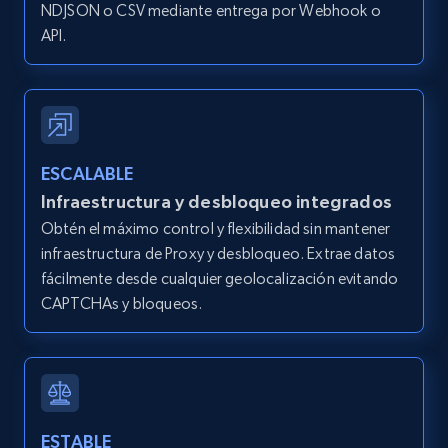
IsCurrentSignedInAgentResponsible, Bedrooms,
NDJSON o CSV mediante entrega por Webhook o
and more.
API.
12K+
1.3K+
Prueba gratuita
ESCALABLE
Zillow properties listing information -
Infraestructura y desbloqueo integrados
Search by parameters on zillow and use the
Obtén el máximo control y flexibilidad sin mantener
direct link as input
infraestructura de Proxy y desbloqueo. Extrae datos
Zpid, City, State, HomeStatus, Address,
fácilmente desde cualquier geolocalización evitando
IsListingClaimedByCurrentSignedInUser,
CAPTCHAs y bloqueos.
IsCurrentSignedInAgentResponsible, Bedrooms,
and more.
12K+
1.3K+
Prueba gratuita
ESTABLE