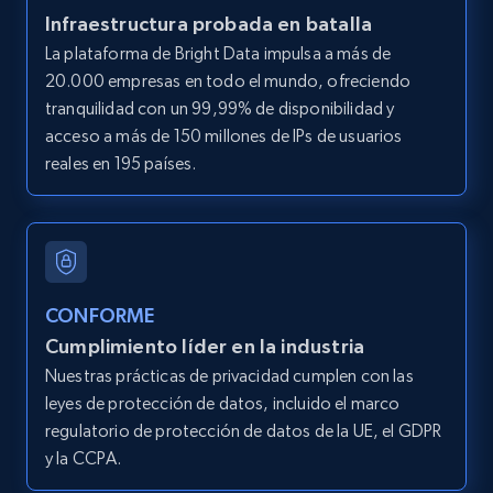
Infraestructura probada en batalla
LinkedIn posts
La plataforma de Bright Data impulsa a más de
URL, ID, User id, Use url, Title, Headline, Post
20.000 empresas en todo el mundo, ofreciendo
text, Date posted, and more.
tranquilidad con un 99,99% de disponibilidad y
acceso a más de 150 millones de IPs de usuarios
11.3K+
1.5K+
Prueba gratuita
reales en 195 países.
LinkedIn posts - Discover user's articles by
URL
CONFORME
URL, ID, User id, Use url, Title, Headline, Post
Cumplimiento líder en la industria
text, Date posted, and more.
Nuestras prácticas de privacidad cumplen con las
leyes de protección de datos, incluido el marco
11.3K+
1.5K+
Prueba gratuita
regulatorio de protección de datos de la UE, el GDPR
y la CCPA.