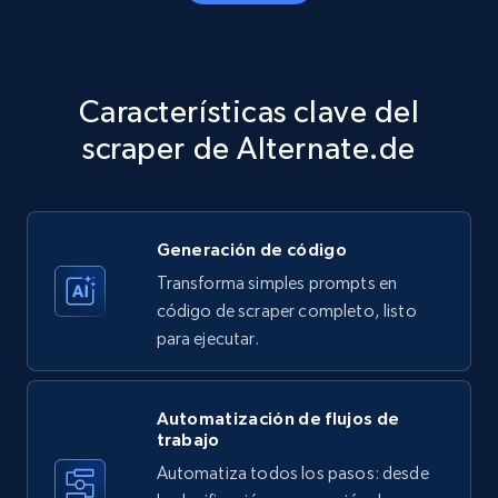
Amazon products - Collects products by
specific category URL
Title, Seller name, Brand, Description, Initial
Características clave del
price, Currency, Availability, Reviews count, and
more.
scraper de Alternate.de
35.3K+
5.7K+
Prueba gratuita
Generación de código
Transforma simples prompts en
Amazon products - Collects products by
código de scraper completo, listo
specific keywords
para ejecutar.
Title, Seller name, Brand, Description, Initial
price, Currency, Availability, Reviews count, and
more.
Automatización de flujos de
trabajo
Automatiza todos los pasos: desde
35.3K+
5.7K+
Prueba gratuita