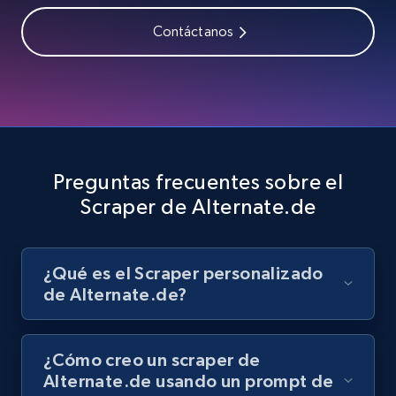
Contáctanos
Youtube - Videos posts - Search videos by
keyword and then apply relevant video
filters
URL, Title, Youtuber, Youtuber md5, Video url,
Video length, Likes, Views, and more.
Preguntas frecuentes sobre el
Scraper de Alternate.de
8.1K+
716+
Prueba gratuita
¿Qué es el Scraper personalizado
de Alternate.de?
Youtube - Videos posts - Collect YouTube
posts by hashtags
URL, Title, Youtuber, Youtuber md5, Video url,
¿Cómo creo un scraper de
Video length, Likes, Views, and more.
Alternate.de usando un prompt de