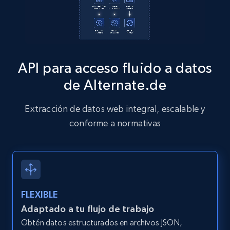
Zillow properties listing information
Zpid, City, State, HomeStatus, Address,
API para acceso fluido a datos
IsListingClaimedByCurrentSignedInUser,
IsCurrentSignedInAgentResponsible, Bedrooms,
de Alternate.de
and more.
Extracción de datos web integral, escalable y
12K+
1.3K+
Prueba gratuita
conforme a normativas
Zillow properties listing information -
Discover by custom filters - location, home
FLEXIBLE
type and status
Adaptado a tu flujo de trabajo
Zpid, City, State, HomeStatus, Address,
Obtén datos estructurados en archivos JSON,
IsListingClaimedByCurrentSignedInUser,