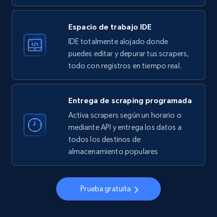
33.5K+
3.5K+
Prueba gratuita
Espacio de trabajo IDE
IDE totalmente alojado donde
Instagram - Profiles
puedes editar y depurar tus scrapers,
todo con registros en tiempo real.
Account, Fbid, ID, Followers, Posts count, Is
business account, Is professional account, Is
verified, and more.
Entrega de scraping programada
Activa scrapers según un horario o
22.3K+
3.5K+
Prueba gratuita
mediante API y entrega los datos a
todos los destinos de
almacenamiento populares
Instagram - Profiles - Collect profile
information by user name
Prueba gratuita
Account, Fbid, ID, Followers, Posts count, Is
business account, Is professional account, Is
verified, and more.