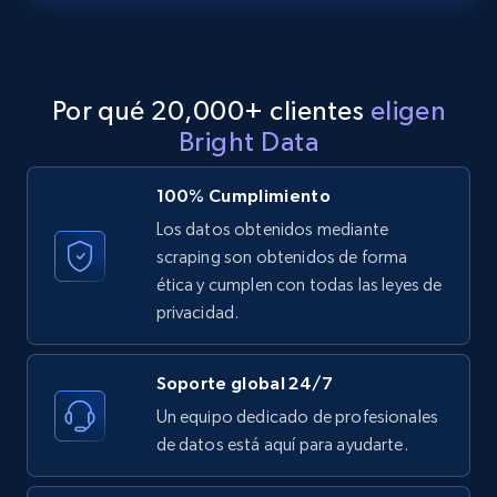
LinkedIn posts - Discover posts by Profile
URL
URL, ID, User id, Use url, Title, Headline, Post
Por qué 20,000+ clientes
eligen
text, Date posted, and more.
Bright Data
11.3K+
1.5K+
Prueba gratuita
100% Cumplimiento
Los datos obtenidos mediante
scraping son obtenidos de forma
LinkedIn posts - Discover new posts
ética y cumplen con todas las leyes de
company URL
privacidad.
URL, ID, User id, Use url, Title, Headline, Post
text, Date posted, and more.
Soporte global 24/7
Un equipo dedicado de profesionales
11.3K+
1.5K+
Prueba gratuita
de datos está aquí para ayudarte.