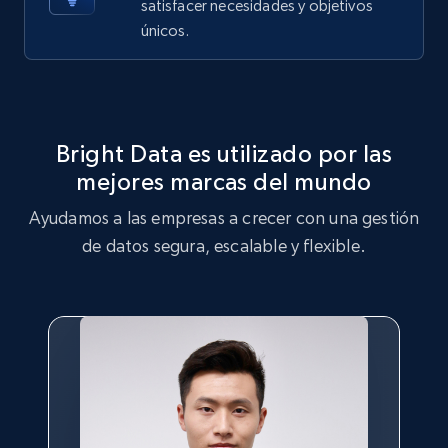
satisfacer necesidades y objetivos
X (formerly Twitter) - Posts - Getting x
únicos.
posts by array of profiles
ID, User posted, Name, Description, Date
posted, Photos, URL, Quoted post, and more.
Bright Data es utilizado por las
10.4K+
1.2K+
Prueba gratuita
mejores marcas del mundo
Ayudamos a las empresas a crecer con una gestión
de datos segura, escalable y flexible.
TikTok - Profiles
Account id, Nickname, Biography, Awg
engagement rate, Comment engagement rate,
Like engagement rate, Bio link, Predicted lang,
and more.
8.3K+
963+
Prueba gratuita