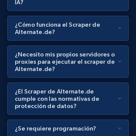
IA?
8.1K+
716+
Prueba gratuita
¿Cómo funciona el Scraper de
Alternate.de?
Youtube - Videos posts - Discovery records
by Explore page URL
¿Necesito mis propios servidores o
URL, Title, Youtuber, Youtuber md5, Video url,
proxies para ejecutar el scraper de
Video length, Likes, Views, and more.
Alternate.de?
8.1K+
716+
Prueba gratuita
¿El Scraper de Alternate.de
cumple con las normativas de
protección de datos?
Youtube - Videos posts - Discovery videos
by podcast url
URL, Title, Youtuber, Youtuber md5, Video url,
¿Se requiere programación?
Video length, Likes, Views, and more.