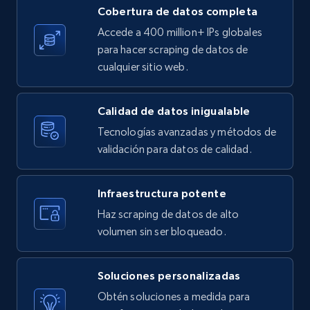
Cobertura de datos completa
X (formerly Twitter) - Posts
Accede a 400 million+ IPs globales
ID, User posted, Name, Description, Date
para hacer scraping de datos de
posted, Photos, URL, Quoted post, and more.
cualquier sitio web.
10.4K+
1.2K+
Prueba gratuita
Calidad de datos inigualable
Tecnologías avanzadas y métodos de
validación para datos de calidad.
X (formerly Twitter) - Posts - Collecting
Twitter posts URLs
Infraestructura potente
ID, User posted, Name, Description, Date
Haz scraping de datos de alto
posted, Photos, URL, Quoted post, and more.
volumen sin ser bloqueado.
10.4K+
1.2K+
Prueba gratuita
Soluciones personalizadas
Obtén soluciones a medida para