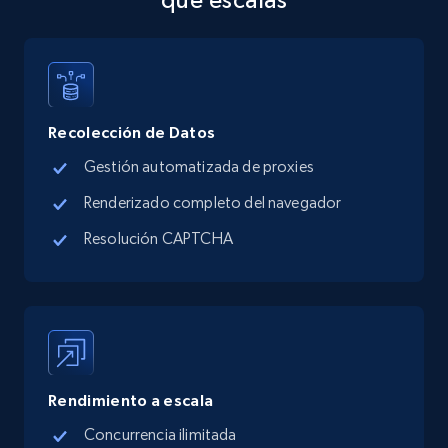
Address, Description, Business details, and
more.
13.3K+
1.7K+
Prueba gratuita
Recolección de Datos
Gestión automatizada de proxies
Google Maps full information - discover
Renderizado completo del navegador
records by location search
Resolución CAPTCHA
Place id, URL, Country, Name, Category,
Address, Description, Business details, and
more.
13.3K+
1.7K+
Prueba gratuita
Rendimiento a escala
Concurrencia ilimitada
Google Maps full information - Collect