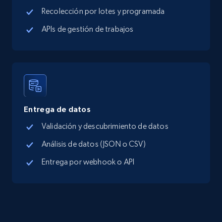
Google Maps Businesses data by place id
Recolección por lotes y programada
Place id, URL, Country, Name, Category,
APIs de gestión de trabajos
Address, Description, Business details, and
more.
13.3K+
1.7K+
Prueba gratuita
Entrega de datos
Google Maps full information - Discover
Validación y descubrimiento de datos
new records by Customer ID
Análisis de datos (JSON o CSV)
Place id, URL, Country, Name, Category,
Address, Description, Business details, and
Entrega por webhook o API
more.
13.3K+
1.7K+
Prueba gratuita