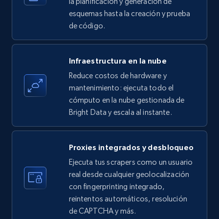
la planificación y generación de
esquemas hasta la creación y prueba
de código.
Amazon products - find products by using
upc numbers
Infraestructura en la nube
Title, Seller name, Brand, Description, Initial
Reduce costos de hardware y
price, Currency, Availability, Reviews count, and
more.
mantenimiento: ejecuta todo el
cómputo en la nube gestionada de
Bright Data y escala al instante.
35.3K+
5.7K+
Prueba gratuita
Proxies integrados y desbloqueo
LinkedIn company information
Ejecuta tus scrapers como un usuario
real desde cualquier geolocalización
ID, Name, Country code, Locations, Followers,
con fingerprinting integrado,
Employees in linkedin, About, Specialties, and
more.
reintentos automáticos, resolución
de CAPTCHA y más.