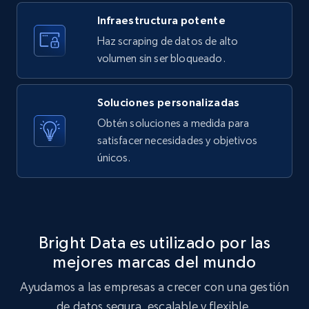
Infraestructura potente
Amazon products search
Haz scraping de datos de alto
Asin, URL, Name, Sponsored, Initial price, Final
volumen sin ser bloqueado.
price, Currency, Sold, and more.
Soluciones personalizadas
1.6K+
181+
Prueba gratuita
Obtén soluciones a medida para
satisfacer necesidades y objetivos
únicos.
Target
URL, Product id, Title, Product description,
Rating, Reviews count, Initial price, Discount,
and more.
Bright Data es utilizado por las
mejores marcas del mundo
1.3K+
176+
Prueba gratuita
Ayudamos a las empresas a crecer con una gestión
de datos segura, escalable y flexible.