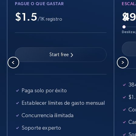
PAGUE O QUE GASTAR
ESCAL
5.6K+
877+
Prueba gratuita
$1.5
$
/1K registro
Desliza 
Walmart - products - Find new products by
using specific category URL
URL, Final price, Sku, Currency, Gtin,
Start free
Specifications, Image urls, Top reviews, and
more.
384
5.6K+
877+
Prueba gratuita
Paga solo por éxito
$1.
Establecer límites de gasto mensual
Con
Walmart - products - Collects products by
Concurrencia ilimitada
specific keywords
Ca
Soporte experto
URL, Final price, Sku, Currency, Gtin,
So