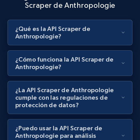
Scraper de Anthropologie
Best Buy products - Collect data on
¿Qué es la API Scraper de
products using specified keywords
Anthropologie?
URL, Product id, Title, Images, Final price,
Currency, Discount, Initial price, and more.
¿Cómo funciona la API Scraper de
Anthropologie?
1.1K+
149+
Prueba gratuita
¿La API Scraper de Anthropologie
Lazada - Products
cumple con las regulaciones de
protección de datos?
URL, Title, Rating, Reviews, Initial price, Final
price, Currency, Stock, and more.
¿Puedo usar la API Scraper de
992+
165+
Prueba gratuita
Anthropologie para análisis