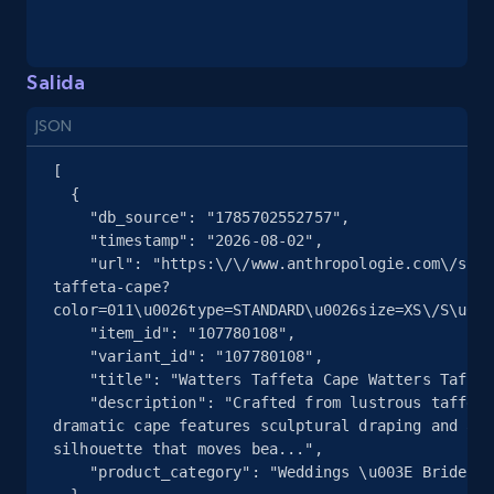
more.
Salida
2.5K+
359+
Prueba gratuita
JSON
[

Google Shopping
  {

    "db_source": "1785702552757",

URL, Product id, Title, Product description,
    "timestamp": "2026-08-02",

Rating, Reviews count, Images, Variations, and
    "url": "https:\/\/www.anthropologie.com\/shop\/watters-
more.
taffeta-cape?
color=011\u0026type=STANDARD\u0026size=XS\/S\u002
    "item_id": "107780108",

2.4K+
202+
Prueba gratuita
    "variant_id": "107780108",

    "title": "Watters Taffeta Cape Watters Taffeta Cape",

    "description": "Crafted from lustrous taffeta, this 
dramatic cape features sculptural draping and an 
Google Shopping - collects products from
silhouette that moves bea...",

web using keywords
    "product_category": "Weddings \u003E Bride"
