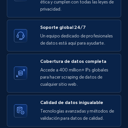
ética y cumplen con todas las leyes de
Etsy - Collect data on products using
privacidad.
specified keywords
URL, Product id, Listing inventory id, Title, Rating,
Reviews count shop, Reviews count item, Initial
Soporte global 24/7
price, and more.
Un equipo dedicado de profesionales
de datos está aquí para ayudarte.
1.9K+
323+
Prueba gratuita
Cobertura de datos completa
Accede a 400 million+ IPs globales
Etsy - Collects data from shop's URL
para hacer scraping de datos de
cualquier sitio web.
URL, Product id, Listing inventory id, Title, Rating,
Reviews count shop, Reviews count item, Initial
price, and more.
Calidad de datos inigualable
Tecnologías avanzadas y métodos de
1.9K+
323+
Prueba gratuita
validación para datos de calidad.