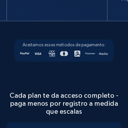
Specifications, Image urls, Top reviews, and
more.
5.6K+
877+
Prueba gratuita
Aceitamos esses métodos de pagamento:
Walmart - products - Discover products by
using sku numbers
URL, Final price, Sku, Currency, Gtin,
Specifications, Image urls, Top reviews, and
more.
Cada plan te da acceso completo -
5.6K+
877+
Prueba gratuita
paga menos por registro a medida
que escalas
TikTok Shop