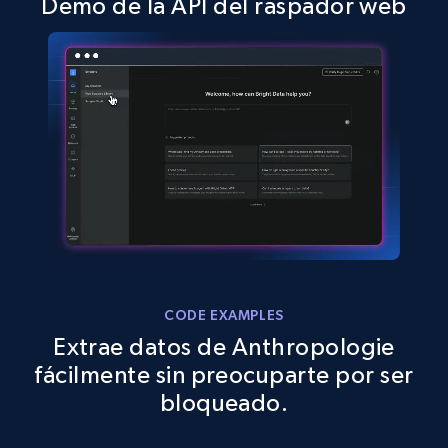
Demo de la API del raspador web
2.5K+
378+
Prueba gratuita
eBay
URL, Product id, Title, Seller name, Seller rating,
Seller reviews, Breadcrumbs, Root category, and
more.
2.5K+
359+
Prueba gratuita
CODE EXAMPLES
Extrae datos de Anthropologie
eBay - Gather data on products using
fácilmente sin preocuparte por ser
specified keywords
bloqueado.
URL, Product id, Title, Seller name, Seller rating,
Seller reviews, Breadcrumbs, Root category, and