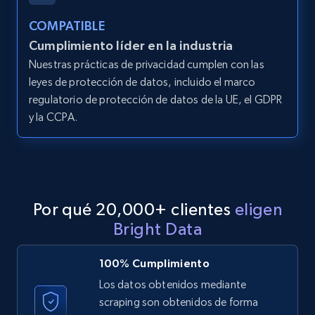
products from Brands URLs
COMPATIBLE
Title, Seller name, Brand, Description, Initial
Cumplimiento líder en la industria
price, Currency, Availability, Reviews count, and
more.
Nuestras prácticas de privacidad cumplen con las
leyes de protección de datos, incluido el marco
regulatorio de protección de datos de la UE, el GDPR
2.1K+
375+
Prueba gratuita
y la CCPA.
Etsy
URL, Product id, Listing inventory id, Title, Rating,
Reviews count shop, Reviews count item, Initial
Por qué 20,000+ clientes
eligen
price, and more.
Bright Data
1.9K+
323+
Prueba gratuita
100% Cumplimiento
Los datos obtenidos mediante
scraping son obtenidos de forma