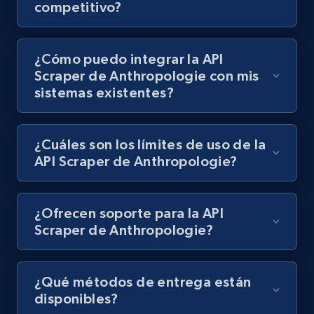
competitivo?
Lazada - Products - Discover products by
¿Cómo puedo integrar la API
keyword
Scraper de Anthropologie con mis
URL, Title, Rating, Reviews, Initial price, Final
sistemas existentes?
price, Currency, Stock, and more.
992+
165+
Prueba gratuita
¿Cuáles son los límites de uso de la
API Scraper de Anthropologie?
Lazada - Products - Discover products by
¿Ofrecen soporte para la API
category URL or brand URL
Scraper de Anthropologie?
URL, Title, Rating, Reviews, Initial price, Final
price, Currency, Stock, and more.
¿Qué métodos de entrega están
disponibles?
992+
165+
Prueba gratuita