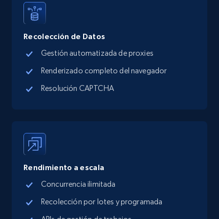
URL, Title, Available, Description, Currency, Initial
price, Final price, Discount percent, and more.
Recolección de Datos
5.4K+
668+
Prueba gratuita
Gestión automatizada de proxies
Renderizado completo del navegador
Resolución CAPTCHA
TikTok Shop - category
URL, Title, Available, Description, Currency, Initial
price, Final price, Discount percent, and more.
5.4K+
668+
Prueba gratuita
Rendimiento a escala
Concurrencia ilimitada
TikTok Shop - Collect TikTok shop products
Recolección por lotes y programada
by keywords search