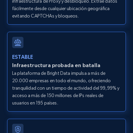
infraestructura de Proxy y desbloqueo. Extrae datos
price, Currency, Availability, Reviews count, and
fácilmente desde cualquier ubicación geográfica
more.
evitando CAPTCHAs y bloqueos.
2.1K+
375+
Prueba gratuita
Amazon products global dataset - Collect
ESTABLE
Amazon products by seller URL
Infraestructura probada en batalla
Title, Seller name, Brand, Description, Initial
La plataforma de Bright Data impulsa a más de
price, Currency, Availability, Reviews count, and
20.000 empresas en todo el mundo, ofreciendo
more.
tranquilidad con un tiempo de actividad del 99,99% y
acceso a más de 150 millones de IPs reales de
2.1K+
375+
Prueba gratuita
usuarios en 195 países.
Amazon products global dataset - Collect