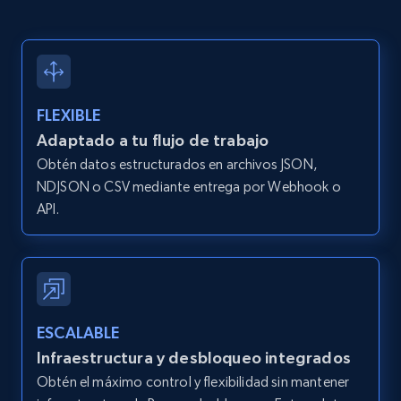
2.1K+
375+
Prueba gratuita
Amazon products global dataset -
FLEXIBLE
Collecting products by keyword search
Adaptado a tu flujo de trabajo
Title, Seller name, Brand, Description, Initial
Obtén datos estructurados en archivos JSON,
price, Currency, Availability, Reviews count, and
NDJSON o CSV mediante entrega por Webhook o
more.
API.
2.1K+
375+
Prueba gratuita
ESCALABLE
Amazon products global dataset - Collects
Infraestructura y desbloqueo integrados
products by best sellers category URL
Obtén el máximo control y flexibilidad sin mantener
Title, Seller name, Brand, Description, Initial