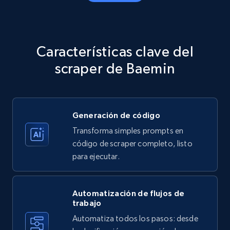
Amazon products - Collects products by
specific category URL
Title, Seller name, Brand, Description, Initial
Características clave del
price, Currency, Availability, Reviews count, and
more.
scraper de Baemin
35.3K+
5.7K+
Prueba gratuita
Generación de código
Transforma simples prompts en
Amazon products - Collects products by
código de scraper completo, listo
specific keywords
para ejecutar.
Title, Seller name, Brand, Description, Initial
price, Currency, Availability, Reviews count, and
more.
Automatización de flujos de
trabajo
Automatiza todos los pasos: desde
35.3K+
5.7K+
Prueba gratuita