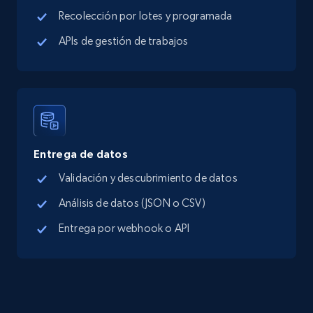
Google Maps Businesses data by place id
Recolección por lotes y programada
Place id, URL, Country, Name, Category,
APIs de gestión de trabajos
Address, Description, Business details, and
more.
13.3K+
1.7K+
Prueba gratuita
Entrega de datos
Google Maps full information - Discover
Validación y descubrimiento de datos
new records by Customer ID
Análisis de datos (JSON o CSV)
Place id, URL, Country, Name, Category,
Address, Description, Business details, and
Entrega por webhook o API
more.
13.3K+
1.7K+
Prueba gratuita