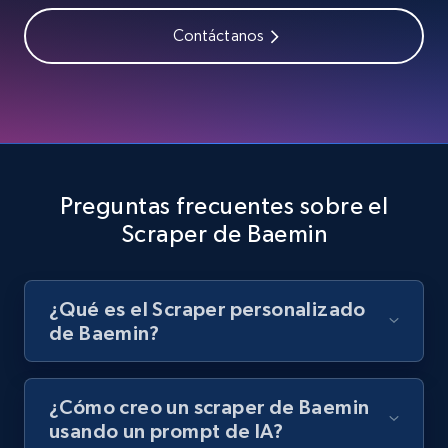
Contáctanos
Youtube - Videos posts - Search videos by
keyword and then apply relevant video
filters
URL, Title, Youtuber, Youtuber md5, Video url,
Video length, Likes, Views, and more.
Preguntas frecuentes sobre el
Scraper de Baemin
8.1K+
716+
Prueba gratuita
¿Qué es el Scraper personalizado
de Baemin?
Youtube - Videos posts - Collect YouTube
posts by hashtags
URL, Title, Youtuber, Youtuber md5, Video url,
¿Cómo creo un scraper de Baemin
Video length, Likes, Views, and more.
usando un prompt de IA?