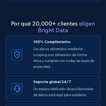
LinkedIn posts - Discover posts by Profile
URL
URL, ID, User id, Use url, Title, Headline, Post
Por qué 20,000+ clientes
eligen
text, Date posted, and more.
Bright Data
11.3K+
1.5K+
Prueba gratuita
100% Cumplimiento
Los datos obtenidos mediante
scraping son obtenidos de forma
LinkedIn posts - Discover new posts
ética y cumplen con todas las leyes de
company URL
privacidad.
URL, ID, User id, Use url, Title, Headline, Post
text, Date posted, and more.
Soporte global 24/7
Un equipo dedicado de profesionales
11.3K+
1.5K+
Prueba gratuita
de datos está aquí para ayudarte.