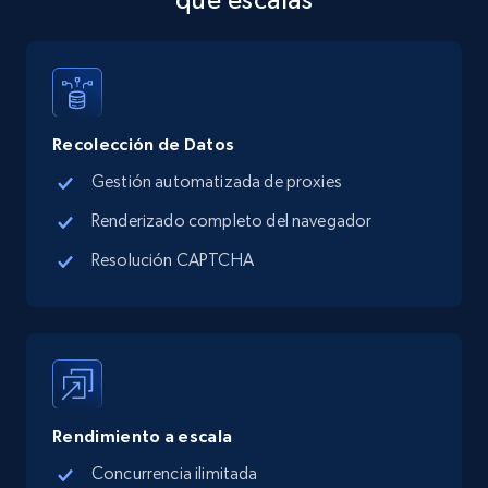
Address, Description, Business details, and
more.
13.3K+
1.7K+
Prueba gratuita
Recolección de Datos
Gestión automatizada de proxies
Google Maps full information - discover
Renderizado completo del navegador
records by location search
Resolución CAPTCHA
Place id, URL, Country, Name, Category,
Address, Description, Business details, and
more.
13.3K+
1.7K+
Prueba gratuita
Rendimiento a escala
Concurrencia ilimitada
Google Maps full information - Collect