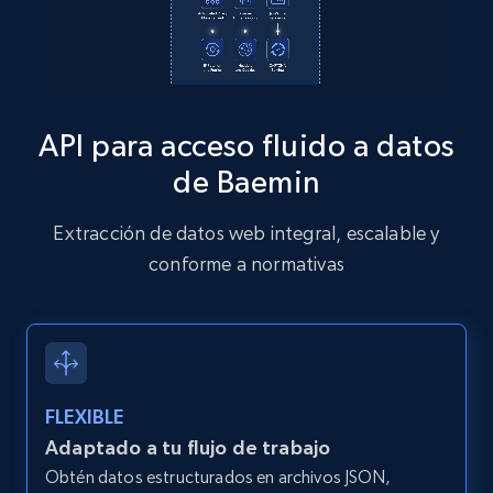
Zillow properties listing information
Zpid, City, State, HomeStatus, Address,
API para acceso fluido a datos
IsListingClaimedByCurrentSignedInUser,
IsCurrentSignedInAgentResponsible, Bedrooms,
de Baemin
and more.
Extracción de datos web integral, escalable y
12K+
1.3K+
Prueba gratuita
conforme a normativas
Zillow properties listing information -
Discover by custom filters - location, home
FLEXIBLE
type and status
Adaptado a tu flujo de trabajo
Zpid, City, State, HomeStatus, Address,
Obtén datos estructurados en archivos JSON,
IsListingClaimedByCurrentSignedInUser,