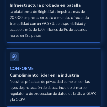
Infraestructura probada en batalla
LinkedIn posts
La plataforma de Bright Data impulsa a más de
URL, ID, User id, Use url, Title, Headline, Post
20.000 empresas en todo el mundo, ofreciendo
text, Date posted, and more.
tranquilidad con un 99,99% de disponibilidad y
acceso a más de 150 millones de IPs de usuarios
11.3K+
1.5K+
Prueba gratuita
reales en 195 países.
LinkedIn posts - Discover user's articles by
URL
CONFORME
URL, ID, User id, Use url, Title, Headline, Post
Cumplimiento líder en la industria
text, Date posted, and more.
Nuestras prácticas de privacidad cumplen con las
leyes de protección de datos, incluido el marco
11.3K+
1.5K+
Prueba gratuita
regulatorio de protección de datos de la UE, el GDPR
y la CCPA.