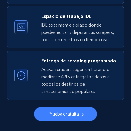
33.6K+
3.5K+
Prueba gratuita
Espacio de trabajo IDE
IDE totalmente alojado donde
Instagram - Profiles
puedes editar y depurar tus scrapers,
todo con registros en tiempo real.
Account, Fbid, ID, Followers, Posts count, Is
business account, Is professional account, Is
verified, and more.
Entrega de scraping programada
Activa scrapers según un horario o
22.4K+
3.5K+
Prueba gratuita
mediante API y entrega los datos a
todos los destinos de
almacenamiento populares
Instagram - Profiles - Collect profile
information by user name
Prueba gratuita
Account, Fbid, ID, Followers, Posts count, Is
business account, Is professional account, Is
verified, and more.