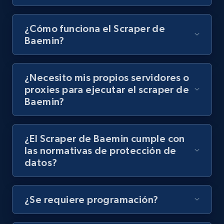
8.1K+
716+
Prueba gratuita
¿Cómo funciona el Scraper de
Baemin?
Youtube - Videos posts - Discovery records
¿Necesito mis propios servidores o
by Explore page URL
proxies para ejecutar el scraper de
URL, Title, Youtuber, Youtuber md5, Video url,
Baemin?
Video length, Likes, Views, and more.
8.1K+
716+
Prueba gratuita
¿El Scraper de Baemin cumple con
las normativas de protección de
datos?
Youtube - Videos posts - Discovery videos
by podcast url
¿Se requiere programación?
URL, Title, Youtuber, Youtuber md5, Video url,
Video length, Likes, Views, and more.