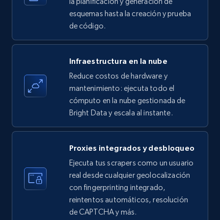
la planificación y generación de
esquemas hasta la creación y prueba
de código.
Amazon products - find products by using
upc numbers
Infraestructura en la nube
Title, Seller name, Brand, Description, Initial
Reduce costos de hardware y
price, Currency, Availability, Reviews count, and
more.
mantenimiento: ejecuta todo el
cómputo en la nube gestionada de
Bright Data y escala al instante.
35.3K+
5.7K+
Prueba gratuita
Proxies integrados y desbloqueo
LinkedIn company information
Ejecuta tus scrapers como un usuario
real desde cualquier geolocalización
ID, Name, Country code, Locations, Followers,
con fingerprinting integrado,
Employees in linkedin, About, Specialties, and
more.
reintentos automáticos, resolución
de CAPTCHA y más.