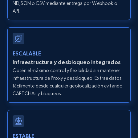
IsCurrentSignedInAgentResponsible, Bedrooms,
NDJSON o CSV mediante entrega por Webhook o
and more.
API.
12K+
1.3K+
Prueba gratuita
ESCALABLE
Zillow properties listing information -
Infraestructura y desbloqueo integrados
Search by parameters on zillow and use the
Obtén el máximo control y flexibilidad sin mantener
direct link as input
infraestructura de Proxy y desbloqueo. Extrae datos
Zpid, City, State, HomeStatus, Address,
fácilmente desde cualquier geolocalización evitando
IsListingClaimedByCurrentSignedInUser,
CAPTCHAs y bloqueos.
IsCurrentSignedInAgentResponsible, Bedrooms,
and more.
12K+
1.3K+
Prueba gratuita
ESTABLE