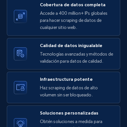
Cobertura de datos completa
X (formerly Twitter) - Posts
Accede a 400 million+ IPs globales
ID, User posted, Name, Description, Date
para hacer scraping de datos de
posted, Photos, URL, Quoted post, and more.
cualquier sitio web.
10.4K+
1.2K+
Prueba gratuita
Calidad de datos inigualable
Tecnologías avanzadas y métodos de
validación para datos de calidad.
X (formerly Twitter) - Posts - Collecting
Twitter posts URLs
Infraestructura potente
ID, User posted, Name, Description, Date
Haz scraping de datos de alto
posted, Photos, URL, Quoted post, and more.
volumen sin ser bloqueado.
10.4K+
1.2K+
Prueba gratuita
Soluciones personalizadas
Obtén soluciones a medida para