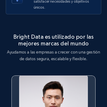
satisfacer necesidades y objetivos
X (formerly Twitter) - Posts - Getting x
únicos.
posts by array of profiles
ID, User posted, Name, Description, Date
posted, Photos, URL, Quoted post, and more.
Bright Data es utilizado por las
10.4K+
1.2K+
Prueba gratuita
mejores marcas del mundo
Ayudamos a las empresas a crecer con una gestión
de datos segura, escalable y flexible.
TikTok - Profiles
Account id, Nickname, Biography, Awg
engagement rate, Comment engagement rate,
Like engagement rate, Bio link, Predicted lang,
and more.
8.3K+
963+
Prueba gratuita