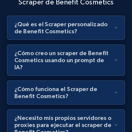
posts by hashtags
Scraper de Benefit Cosmetics
URL, Title, Youtuber, Youtuber md5, Video url,
Video length, Likes, Views, and more.
¿Qué es el Scraper personalizado
de Benefit Cosmetics?
8.1K+
716+
Prueba gratuita
¿Cómo creo un scraper de Benefit
Cosmetics usando un prompt de
Youtube - Videos posts - Discovery records
IA?
by Explore page URL
URL, Title, Youtuber, Youtuber md5, Video url,
Video length, Likes, Views, and more.
¿Cómo funciona el Scraper de
Benefit Cosmetics?
8.1K+
716+
Prueba gratuita
¿Necesito mis propios servidores o
proxies para ejecutar el scraper de
Youtube - Videos posts - Discovery videos