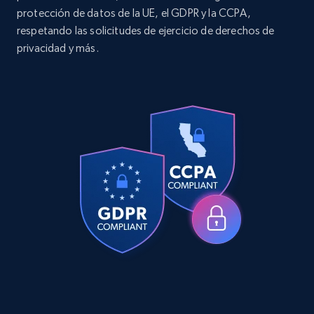
protección de datos de la UE, el GDPR y la CCPA,
respetando las solicitudes de ejercicio de derechos de
privacidad y más.
X (formerly Twitter) - Posts - Getting x
posts by array of profiles
ID, User posted, Name, Description, Date
posted, Photos, URL, Quoted post, and more.
10.4K+
1.2K+
Prueba gratuita
TikTok - Profiles
Account id, Nickname, Biography, Awg
engagement rate, Comment engagement rate,
Like engagement rate, Bio link, Predicted lang,
and more.