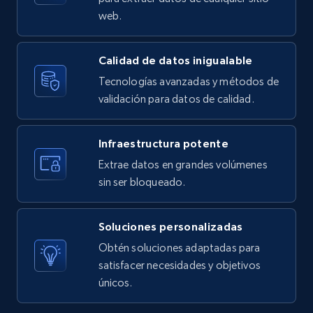
Video length, Likes, Views, and more.
web.
8.1K+
716+
Prueba gratuita
Calidad de datos inigualable
Tecnologías avanzadas y métodos de
validación para datos de calidad.
Youtube - Videos posts - Search new
youtube videos by keyword
Infraestructura potente
URL, Title, Youtuber, Youtuber md5, Video url,
Video length, Likes, Views, and more.
Extrae datos en grandes volúmenes
sin ser bloqueado.
8.1K+
716+
Prueba gratuita
Soluciones personalizadas
Obtén soluciones adaptadas para
satisfacer necesidades y objetivos
Youtube - Videos posts - Discover videos by
únicos.
channel URL
URL, Title, Youtuber, Youtuber md5, Video url,