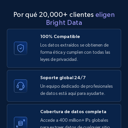
8.3K+
963+
Prueba gratuita
Por qué 20,000+ clientes
eligen
Bright Data
TikTok - Profiles - Discover by search URL
100% Compatible
and country
Los datos extraídos se obtienen de
Account id, Nickname, Biography, Awg
forma ética y cumplen con todas las
engagement rate, Comment engagement rate,
leyes de privacidad.
Like engagement rate, Bio link, Predicted lang,
and more.
Soporte global 24/7
Un equipo dedicado de profesionales
8.3K+
963+
Prueba gratuita
de datos está aquí para ayudarte.
Cobertura de datos completa
Youtube - Videos posts
Accede a 400 million+ IPs globales
URL, Title, Youtuber, Youtuber md5, Video url,
para extraer datos de cualquier sitio