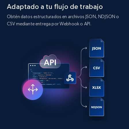
type and status
Adaptado a tu flujo de trabajo
Zpid, City, State, HomeStatus, Address,
Obtén datos estructurados en archivos JSON, NDJSON o
IsListingClaimedByCurrentSignedInUser,
CSV mediante entrega por Webhook o API.
IsCurrentSignedInAgentResponsible, Bedrooms,
and more.
12K+
1.3K+
Prueba gratuita
Zillow properties listing information -
Search by parameters on zillow and use the
direct link as input
Zpid, City, State, HomeStatus, Address,
IsListingClaimedByCurrentSignedInUser,
IsCurrentSignedInAgentResponsible, Bedrooms,
and more.