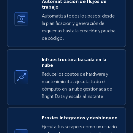
more.
Automatización de flujos de
trabajo
Automatiza todos los pasos: desde
35.3K+
5.7K+
Prueba gratuita
la planificación y generación de
esquemas hasta la creación y prueba
de código.
Amazon products - find products by using
upc numbers
Infraestructura basada en la
Title, Seller name, Brand, Description, Initial
nube
price, Currency, Availability, Reviews count, and
Reduce los costos de hardware y
more.
mantenimiento: ejecuta todo el
cómputo en la nube gestionada de
35.3K+
5.7K+
Prueba gratuita
Bright Data y escala al instante.
Proxies integrados y desbloqueo
LinkedIn company information
Ejecuta tus scrapers como un usuario
ID, Name, Country code, Locations, Followers,