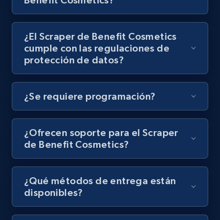
Benefit Cosmetics?
by podcast url
URL, Title, Youtuber, Youtuber md5, Video url,
Video length, Likes, Views, and more.
¿El Scraper de Benefit Cosmetics
cumple con las regulaciones de
protección de datos?
8.1K+
716+
Prueba gratuita
¿Se requiere programación?
Amazon Reviews
URL, Product name, Product rating, Product
¿Ofrecen soporte para el Scraper
rating object, Product rating max, Rating,
de Benefit Cosmetics?
Author name, Asin, and more.
7.4K+
872+
Prueba gratuita
¿Qué métodos de entrega están
disponibles?
TikTok - Posts