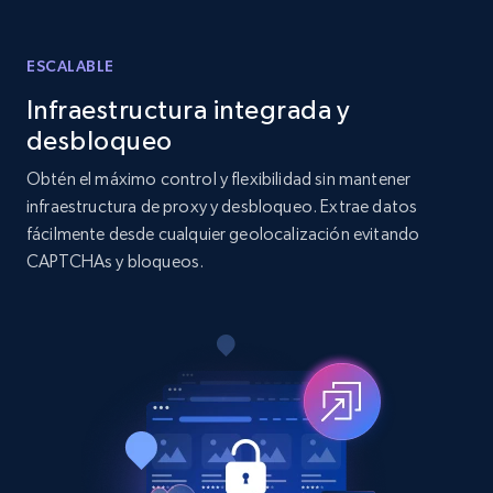
12K+
1.3K+
Prueba gratuita
ESCALABLE
Infraestructura integrada y
LinkedIn posts
desbloqueo
URL, ID, User id, Use url, Title, Headline, Post
text, Date posted, and more.
Obtén el máximo control y flexibilidad sin mantener
infraestructura de proxy y desbloqueo. Extrae datos
fácilmente desde cualquier geolocalización evitando
11.3K+
1.5K+
Prueba gratuita
CAPTCHAs y bloqueos.
LinkedIn posts - Discover user's articles by
URL
URL, ID, User id, Use url, Title, Headline, Post
text, Date posted, and more.
11.3K+
1.5K+
Prueba gratuita