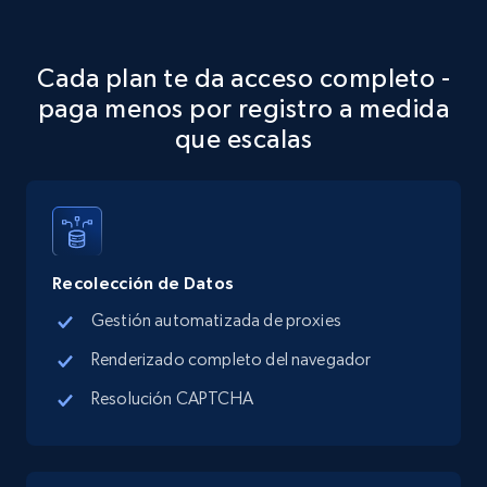
Google Maps full information
Cada plan te da acceso completo -
Place id, URL, Country, Name, Category,
Address, Description, Business details, and
paga menos por registro a medida
more.
que escalas
13.3K+
1.7K+
Prueba gratuita
Recolección de Datos
Google Maps full information - discover
records by location search
Gestión automatizada de proxies
Place id, URL, Country, Name, Category,
Renderizado completo del navegador
Address, Description, Business details, and
Resolución CAPTCHA
more.
13.3K+
1.7K+
Prueba gratuita