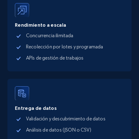
Google Maps full information - Collect
Rendimiento a escala
Google Maps Businesses data by place id
Concurrencia ilimitada
Place id, URL, Country, Name, Category,
Address, Description, Business details, and
Recolección por lotes y programada
more.
APIs de gestión de trabajos
13.3K+
1.7K+
Prueba gratuita
Google Maps full information - Discover
new records by Customer ID
Entrega de datos
Place id, URL, Country, Name, Category,
Validación y descubrimiento de datos
Address, Description, Business details, and
Análisis de datos (JSON o CSV)
more.