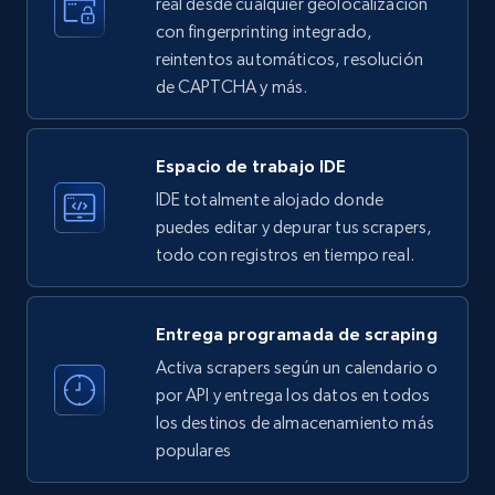
real desde cualquier geolocalización
Employees in linkedin, About, Specialties, and
con fingerprinting integrado,
more.
reintentos automáticos, resolución
de CAPTCHA y más.
33.6K+
3.5K+
Prueba gratuita
Espacio de trabajo IDE
IDE totalmente alojado donde
Instagram - Profiles
puedes editar y depurar tus scrapers,
Account, Fbid, ID, Followers, Posts count, Is
todo con registros en tiempo real.
business account, Is professional account, Is
verified, and more.
Entrega programada de scraping
22.4K+
3.5K+
Prueba gratuita
Activa scrapers según un calendario o
por API y entrega los datos en todos
los destinos de almacenamiento más
populares
Instagram - Profiles - Collect profile
information by user name