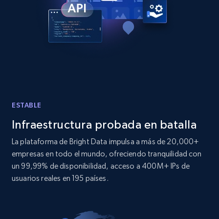
LinkedIn posts - Discover posts by Profile
URL
URL, ID, User id, Use url, Title, Headline, Post
text, Date posted, and more.
ESTABLE
11.3K+
1.5K+
Prueba gratuita
Infraestructura probada en batalla
La plataforma de Bright Data impulsa a más de 20,000+
empresas en todo el mundo, ofreciendo tranquilidad con
LinkedIn posts - Discover new posts
un 99,99% de disponibilidad, acceso a 400M+ IPs de
company URL
usuarios reales en 195 países.
URL, ID, User id, Use url, Title, Headline, Post
text, Date posted, and more.