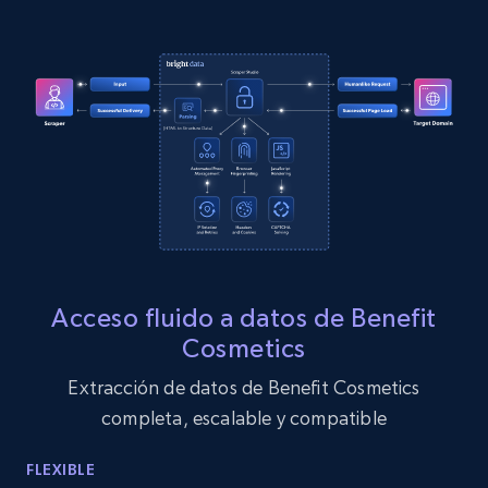
more.
13.2K+
1.6K+
Prueba gratuita
Zillow properties listing information
Zpid, City, State, HomeStatus, Address,
IsListingClaimedByCurrentSignedInUser,
IsCurrentSignedInAgentResponsible, Bedrooms,
and more.
Acceso fluido a datos de Benefit
12K+
1.3K+
Prueba gratuita
Cosmetics
Extracción de datos de Benefit Cosmetics
completa, escalable y compatible
Zillow properties listing information -
Discover by custom filters - location, home
FLEXIBLE