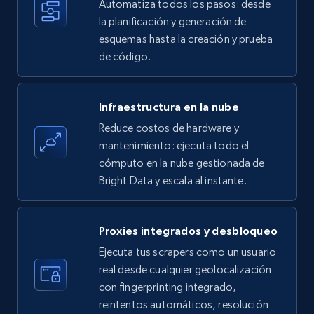
Automatiza todos los pasos: desde
35.3K+
5.7K+
Prueba gratuita
la planificación y generación de
esquemas hasta la creación y prueba
de código.
Amazon products - find products by using
upc numbers
Infraestructura en la nube
Title, Seller name, Brand, Description, Initial
Reduce costos de hardware y
price, Currency, Availability, Reviews count, and
more.
mantenimiento: ejecuta todo el
cómputo en la nube gestionada de
Bright Data y escala al instante.
35.3K+
5.7K+
Prueba gratuita
Proxies integrados y desbloqueo
LinkedIn company information
Ejecuta tus scrapers como un usuario
real desde cualquier geolocalización
ID, Name, Country code, Locations, Followers,
con fingerprinting integrado,
Employees in linkedin, About, Specialties, and
more.
reintentos automáticos, resolución