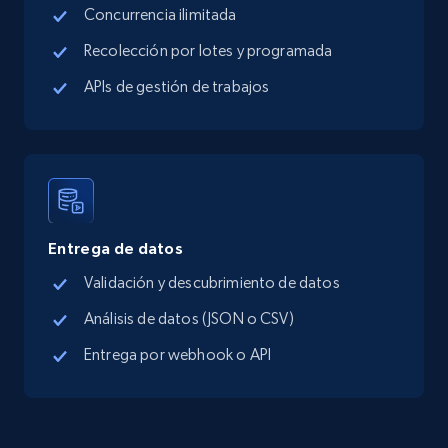
Concurrencia ilimitada
Google Maps full information - Collect
Google Maps Businesses data by place id
Recolección por lotes y programada
Place id, URL, Country, Name, Category,
APIs de gestión de trabajos
Address, Description, Business details, and
more.
13.3K+
1.7K+
Prueba gratuita
Entrega de datos
Google Maps full information - Discover
Validación y descubrimiento de datos
new records by Customer ID
Análisis de datos (JSON o CSV)
Place id, URL, Country, Name, Category,
Address, Description, Business details, and
Entrega por webhook o API
more.
13.3K+
1.7K+
Prueba gratuita