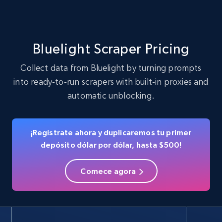
verified, and more.
22.4K+
3.5K+
Prueba gratuita
Bluelight Scraper Pricing
Collect data from Bluelight by turning prompts
into ready‑to‑run scrapers with built‑in proxies and
Crunchbase companies information
automatic unblocking.
Name, URL, ID, Cb rank, Region, About,
Industries, Operating status, and more.
¡Regístrate ahora y duplicaremos tu primer
15.6K+
1.6K+
Prueba gratuita
depósito dólar por dólar, hasta $500!
Comece agora
Crunchbase companies information -
Searching data by keyword
Name, URL, ID, Cb rank, Region, About,