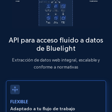
13.2K+
1.6K+
Prueba gratuita
Zillow properties listing information
Zpid, City, State, HomeStatus, Address,
API para acceso fluido a datos
IsListingClaimedByCurrentSignedInUser,
IsCurrentSignedInAgentResponsible, Bedrooms,
de Bluelight
and more.
Extracción de datos web integral, escalable y
12K+
1.3K+
Prueba gratuita
conforme a normativas
Zillow properties listing information -
Discover by custom filters - location, home
FLEXIBLE
type and status
Adaptado a tu flujo de trabajo
Zpid, City, State, HomeStatus, Address,