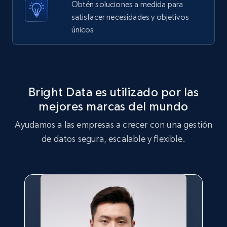
Obtén soluciones a medida para
satisfacer necesidades y objetivos
X (formerly Twitter) - Posts - Getting x
únicos.
posts by array of profiles
ID, User posted, Name, Description, Date
posted, Photos, URL, Quoted post, and more.
Bright Data es utilizado por las
10.4K+
1.2K+
Prueba gratuita
mejores marcas del mundo
Ayudamos a las empresas a crecer con una gestión
de datos segura, escalable y flexible.
TikTok - Profiles
Account id, Nickname, Biography, Awg
engagement rate, Comment engagement rate,
Like engagement rate, Bio link, Predicted lang,
and more.
8.3K+
963+
Prueba gratuita