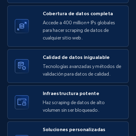
Cobertura de datos completa
X (formerly Twitter) - Posts
Accede a 400 million+ IPs globales
ID, User posted, Name, Description, Date
para hacer scraping de datos de
posted, Photos, URL, Quoted post, and more.
cualquier sitio web.
10.4K+
1.2K+
Prueba gratuita
Calidad de datos inigualable
Tecnologías avanzadas y métodos de
validación para datos de calidad.
X (formerly Twitter) - Posts - Collecting
Twitter posts URLs
Infraestructura potente
ID, User posted, Name, Description, Date
Haz scraping de datos de alto
posted, Photos, URL, Quoted post, and more.
volumen sin ser bloqueado.
10.4K+
1.2K+
Prueba gratuita
Soluciones personalizadas