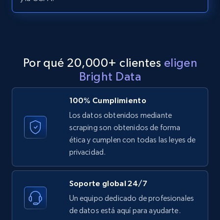
LinkedIn posts - Discover posts by Profile
URL
URL, ID, User id, Use url, Title, Headline, Post
Por qué 20,000+ clientes
eligen
text, Date posted, and more.
Bright Data
11.3K+
1.5K+
Prueba gratuita
100% Cumplimiento
Los datos obtenidos mediante
scraping son obtenidos de forma
LinkedIn posts - Discover new posts
ética y cumplen con todas las leyes de
company URL
privacidad.
URL, ID, User id, Use url, Title, Headline, Post
text, Date posted, and more.
Soporte global 24/7
Un equipo dedicado de profesionales
11.3K+
1.5K+
Prueba gratuita
de datos está aquí para ayudarte.