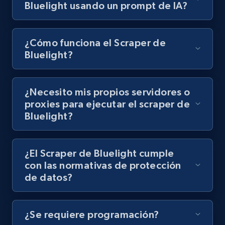
Video length, Likes, Views, and more.
Bluelight usando un prompt de IA?
8.1K+
716+
Prueba gratuita
¿Cómo funciona el Scraper de
Bluelight?
Youtube - Videos posts - Discovery records
¿Necesito mis propios servidores o
by Explore page URL
proxies para ejecutar el scraper de
URL, Title, Youtuber, Youtuber md5, Video url,
Bluelight?
Video length, Likes, Views, and more.
8.1K+
716+
Prueba gratuita
¿El Scraper de Bluelight cumple
con las normativas de protección
de datos?
Youtube - Videos posts - Discovery videos
by podcast url
¿Se requiere programación?
URL, Title, Youtuber, Youtuber md5, Video url,