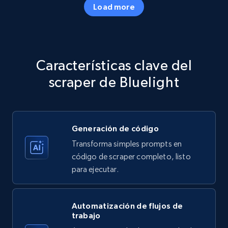
Load more
Amazon products - Collects products by
specific category URL
Title, Seller name, Brand, Description, Initial
Características clave del
price, Currency, Availability, Reviews count, and
more.
scraper de Bluelight
35.3K+
5.7K+
Prueba gratuita
Generación de código
Transforma simples prompts en
Amazon products - Collects products by
código de scraper completo, listo
specific keywords
para ejecutar.
Title, Seller name, Brand, Description, Initial
price, Currency, Availability, Reviews count, and
more.
Automatización de flujos de
trabajo