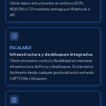
Obtén datos estructurados en archivos JSON,
IsListingClaimedByCurrentSignedInUser,
IsCurrentSignedInAgentResponsible, Bedrooms,
NDJSON o CSV mediante entrega por Webhook o
and more.
API.
12K+
1.3K+
Prueba gratuita
ESCALABLE
Zillow properties listing information -
Infraestructura y desbloqueo integrados
Search by parameters on zillow and use the
Obtén el máximo control y flexibilidad sin mantener
direct link as input
infraestructura de Proxy y desbloqueo. Extrae datos
Zpid, City, State, HomeStatus, Address,
fácilmente desde cualquier geolocalización evitando
IsListingClaimedByCurrentSignedInUser,
CAPTCHAs y bloqueos.
IsCurrentSignedInAgentResponsible, Bedrooms,
and more.
12K+
1.3K+
Prueba gratuita