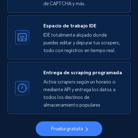
de CAPTCHA y más.
33.6K+
3.5K+
Prueba gratuita
Espacio de trabajo IDE
IDE totalmente alojado donde
Instagram - Profiles
puedes editar y depurar tus scrapers,
todo con registros en tiempo real.
Account, Fbid, ID, Followers, Posts count, Is
business account, Is professional account, Is
verified, and more.
Entrega de scraping programada
Activa scrapers según un horario o
22.4K+
3.5K+
Prueba gratuita
mediante API y entrega los datos a
todos los destinos de
almacenamiento populares
Instagram - Profiles - Collect profile
information by user name
Prueba gratuita
Account, Fbid, ID, Followers, Posts count, Is
business account, Is professional account, Is