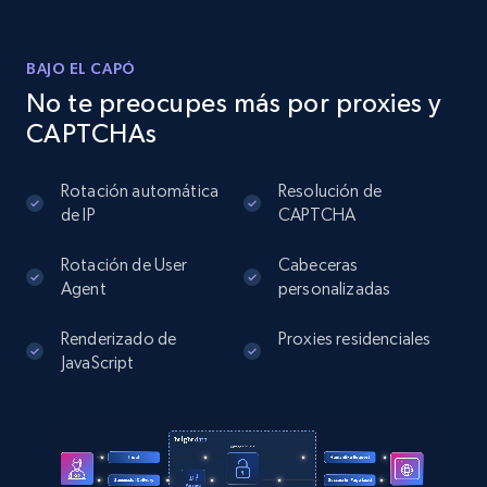
BAJO EL CAPÓ
Instagram - Posts
No te preocupes más por proxies y
URL, User posted, Description, Hashtags, Num
CAPTCHAs
comments, Date posted, Likes, Photos, and
more.
Rotación automática
Resolución de
de IP
CAPTCHA
13.2K+
1.6K+
Prueba gratuita
Rotación de User
Cabeceras
Agent
personalizadas
Instagram - Posts - Collects posts from a
Renderizado de
Proxies residenciales
specific URLs by using profile URL
JavaScript
URL, User posted, Description, Hashtags, Num
comments, Date posted, Likes, Photos, and
more.