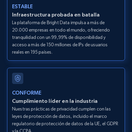
ESTABLE
Infraestructura probada en batalla
LinkedIn posts
La plataforma de Bright Data impulsa a más de
URL, ID, User id, Use url, Title, Headline, Post
20.000 empresas en todo el mundo, ofreciendo
text, Date posted, and more.
tranquilidad con un 99,99% de disponibilidad y
acceso a más de 150 millones de IPs de usuarios
11.3K+
1.5K+
Prueba gratuita
reales en 195 países.
LinkedIn posts - Discover user's articles by
URL
CONFORME
URL, ID, User id, Use url, Title, Headline, Post
Cumplimiento líder en la industria
text, Date posted, and more.
Nuestras prácticas de privacidad cumplen con las
leyes de protección de datos, incluido el marco
11.3K+
1.5K+
Prueba gratuita
regulatorio de protección de datos de la UE, el GDPR
y la CCPA.