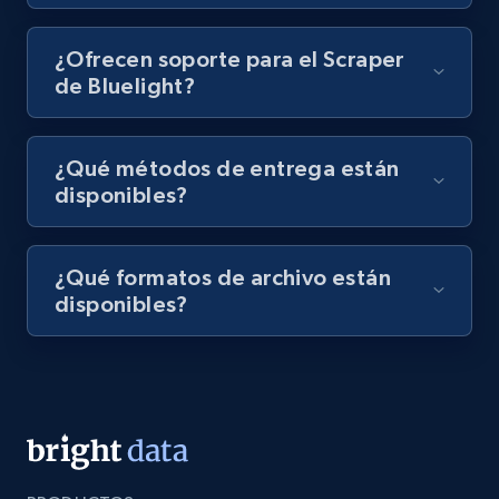
Video length, Likes, Views, and more.
¿Ofrecen soporte para el Scraper
8.1K+
716+
Prueba gratuita
de Bluelight?
¿Qué métodos de entrega están
Amazon Reviews
disponibles?
URL, Product name, Product rating, Product
rating object, Product rating max, Rating,
Author name, Asin, and more.
¿Qué formatos de archivo están
disponibles?
7.4K+
872+
Prueba gratuita
TikTok - Posts
URL, Post id, Description, Create time, Digg