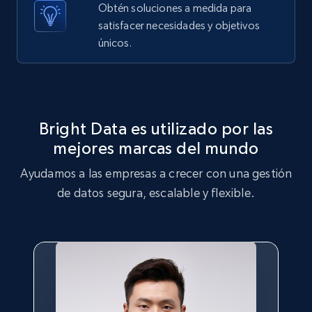
Obtén soluciones a medida para
X (formerly Twitter) - Posts - Getting x
satisfacer necesidades y objetivos
posts by array of profiles
únicos.
ID, User posted, Name, Description, Date
posted, Photos, URL, Quoted post, and more.
10.3K+
1.2K+
Prueba gratuita
Bright Data es utilizado por las
mejores marcas del mundo
Ayudamos a las empresas a crecer con una gestión
TikTok - Profiles
de datos segura, escalable y flexible.
Account id, Nickname, Biography, Awg
engagement rate, Comment engagement rate,
Like engagement rate, Bio link, Predicted lang,
and more.
8.3K+
962+
Prueba gratuita