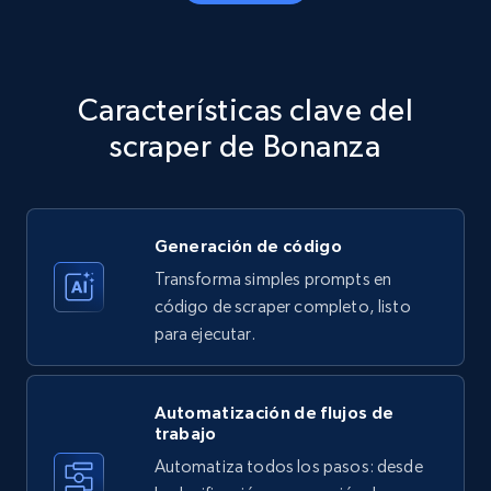
Amazon products - Collects products by
specific category URL
Title, Seller name, Brand, Description, Initial
Características clave del
price, Currency, Availability, Reviews count, and
more.
scraper de Bonanza
35.2K+
5.7K+
Prueba gratuita
Generación de código
Transforma simples prompts en
Amazon products - Collects products by
código de scraper completo, listo
specific keywords
para ejecutar.
Title, Seller name, Brand, Description, Initial
price, Currency, Availability, Reviews count, and
more.
Automatización de flujos de
trabajo
Automatiza todos los pasos: desde
35.2K+
5.7K+
Prueba gratuita