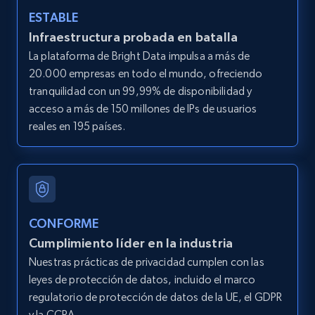
ESTABLE
LinkedIn posts
Infraestructura probada en batalla
URL, ID, User id, Use url, Title, Headline, Post
La plataforma de Bright Data impulsa a más de
text, Date posted, and more.
20.000 empresas en todo el mundo, ofreciendo
tranquilidad con un 99,99% de disponibilidad y
11.3K+
1.5K+
Prueba gratuita
acceso a más de 150 millones de IPs de usuarios
reales en 195 países.
LinkedIn posts - Discover user's articles by
URL
URL, ID, User id, Use url, Title, Headline, Post
text, Date posted, and more.
CONFORME
Cumplimiento líder en la industria
11.3K+
1.5K+
Prueba gratuita
Nuestras prácticas de privacidad cumplen con las
leyes de protección de datos, incluido el marco
regulatorio de protección de datos de la UE, el GDPR
y la CCPA.