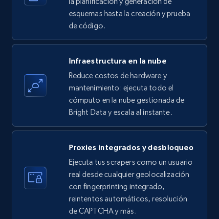
la planificación y generación de
esquemas hasta la creación y prueba
de código.
Amazon products - find products by using
upc numbers
Infraestructura en la nube
Title, Seller name, Brand, Description, Initial
Reduce costos de hardware y
price, Currency, Availability, Reviews count, and
more.
mantenimiento: ejecuta todo el
cómputo en la nube gestionada de
Bright Data y escala al instante.
35.2K+
5.7K+
Prueba gratuita
Proxies integrados y desbloqueo
LinkedIn company information
Ejecuta tus scrapers como un usuario
real desde cualquier geolocalización
ID, Name, Country code, Locations, Followers,
con fingerprinting integrado,
Employees in linkedin, About, Specialties, and
more.
reintentos automáticos, resolución
de CAPTCHA y más.