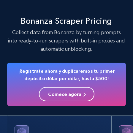
22.2K+
3.4K+
Prueba gratuita
Bonanza Scraper Pricing
Collect data from Bonanza by turning prompts
into ready‑to‑run scrapers with built‑in proxies and
Crunchbase companies information
automatic unblocking.
Name, URL, ID, Cb rank, Region, About,
Industries, Operating status, and more.
¡Regístrate ahora y duplicaremos tu primer
15.6K+
1.6K+
Prueba gratuita
depósito dólar por dólar, hasta $500!
Comece agora
Crunchbase companies information -
Searching data by keyword
Name, URL, ID, Cb rank, Region, About,
Industries, Operating status, and more.