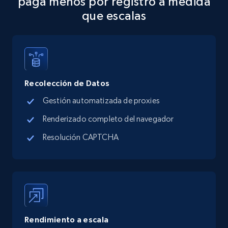
paga menos por registro a medida
Address, Description, Business details, and
que escalas
more.
13.2K+
1.7K+
Prueba gratuita
Recolección de Datos
Google Maps full information - discover
Gestión automatizada de proxies
records by location search
Renderizado completo del navegador
Place id, URL, Country, Name, Category,
Address, Description, Business details, and
Resolución CAPTCHA
more.
13.2K+
1.7K+
Prueba gratuita
Rendimiento a escala
Google Maps full information - Collect