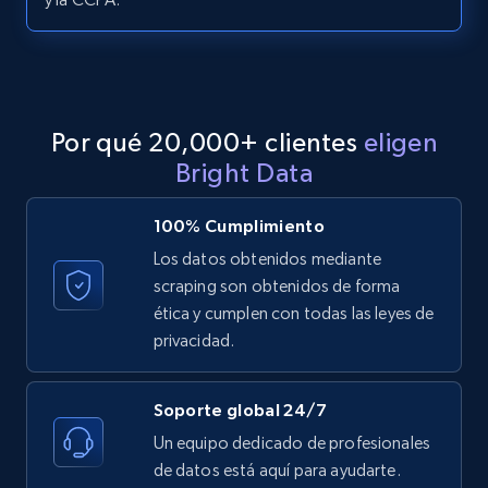
LinkedIn posts - Discover posts by Profile
URL
URL, ID, User id, Use url, Title, Headline, Post
text, Date posted, and more.
Por qué 20,000+ clientes
eligen
11.3K+
1.5K+
Prueba gratuita
Bright Data
100% Cumplimiento
Los datos obtenidos mediante
LinkedIn posts - Discover new posts
scraping son obtenidos de forma
company URL
ética y cumplen con todas las leyes de
URL, ID, User id, Use url, Title, Headline, Post
privacidad.
text, Date posted, and more.
Soporte global 24/7
11.3K+
1.5K+
Prueba gratuita
Un equipo dedicado de profesionales
de datos está aquí para ayudarte.