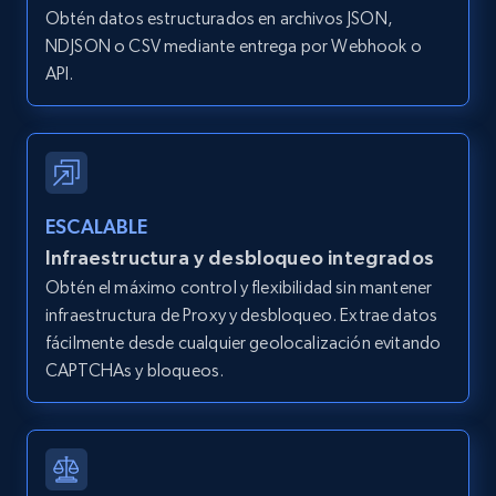
IsCurrentSignedInAgentResponsible, Bedrooms,
Obtén datos estructurados en archivos JSON,
and more.
NDJSON o CSV mediante entrega por Webhook o
API.
12K+
1.3K+
Prueba gratuita
Zillow properties listing information -
ESCALABLE
Search by parameters on zillow and use the
Infraestructura y desbloqueo integrados
direct link as input
Obtén el máximo control y flexibilidad sin mantener
Zpid, City, State, HomeStatus, Address,
infraestructura de Proxy y desbloqueo. Extrae datos
IsListingClaimedByCurrentSignedInUser,
IsCurrentSignedInAgentResponsible, Bedrooms,
fácilmente desde cualquier geolocalización evitando
and more.
CAPTCHAs y bloqueos.
12K+
1.3K+
Prueba gratuita