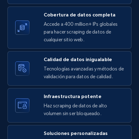
X (formerly Twitter) - Posts
Cobertura de datos completa
ID, User posted, Name, Description, Date
Accede a 400 million+ IPs globales
posted, Photos, URL, Quoted post, and more.
para hacer scraping de datos de
cualquier sitio web.
10.3K+
1.2K+
Prueba gratuita
Calidad de datos inigualable
Tecnologías avanzadas y métodos de
X (formerly Twitter) - Posts - Collecting
validación para datos de calidad.
Twitter posts URLs
ID, User posted, Name, Description, Date
Infraestructura potente
posted, Photos, URL, Quoted post, and more.
Haz scraping de datos de alto
volumen sin ser bloqueado.
10.3K+
1.2K+
Prueba gratuita
Soluciones personalizadas