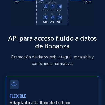
Zillow properties listing information
Zpid, City, State, HomeStatus, Address,
IsListingClaimedByCurrentSignedInUser,
API para acceso fluido a datos
IsCurrentSignedInAgentResponsible, Bedrooms,
and more.
de Bonanza
12K+
1.3K+
Prueba gratuita
Extracción de datos web integral, escalable y
conforme a normativas
Zillow properties listing information -
Discover by custom filters - location, home
type and status
FLEXIBLE
Zpid, City, State, HomeStatus, Address,
IsListingClaimedByCurrentSignedInUser,
Adaptado a tu flujo de trabajo