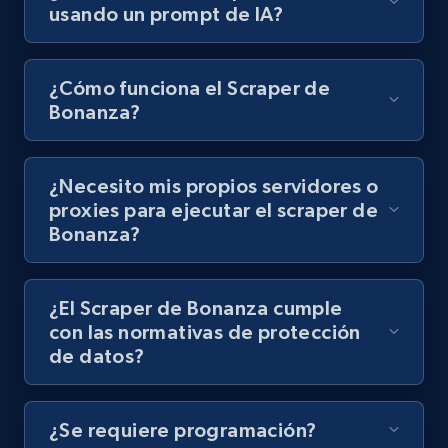
usando un prompt de IA?
8K+
713+
Prueba gratuita
¿Cómo funciona el Scraper de
Bonanza?
Youtube - Videos posts - Discovery records
by Explore page URL
¿Necesito mis propios servidores o
URL, Title, Youtuber, Youtuber md5, Video url,
Video length, Likes, Views, and more.
proxies para ejecutar el scraper de
Bonanza?
8K+
713+
Prueba gratuita
¿El Scraper de Bonanza cumple
con las normativas de protección
de datos?
Youtube - Videos posts - Discovery videos
by podcast url
URL, Title, Youtuber, Youtuber md5, Video url,
¿Se requiere programación?
Video length, Likes, Views, and more.