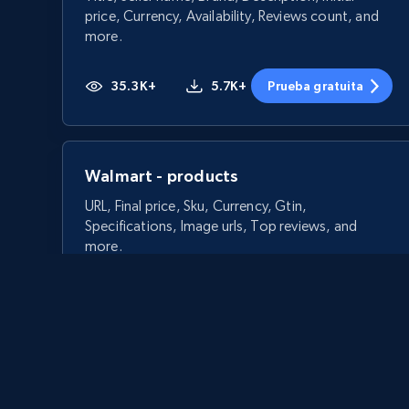
price, Currency, Availability, Reviews count, and
more.
35.3K+
5.7K+
Prueba gratuita
Walmart - products
URL, Final price, Sku, Currency, Gtin,
Specifications, Image urls, Top reviews, and
more.
5.6K+
875+
Prueba gratuita