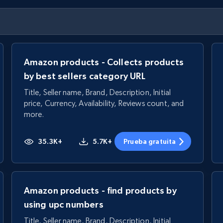
Amazon products - Collects products
by best sellers category URL
Title, Seller name, Brand, Description, Initial
price, Currency, Availability, Reviews count, and
more.
35.3K+
5.7K+
Prueba gratuita
Amazon products - find products by
using upc numbers
Title, Seller name, Brand, Description, Initial