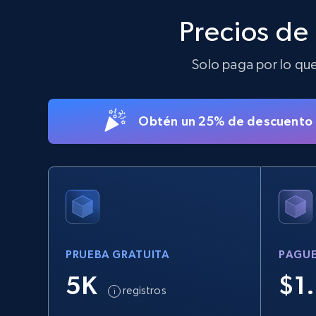
Walmart - products - Discover
Precios de
products by using sku numbers
Solo paga por lo que 
URL, Final price, Sku, Currency, Gtin,
Specifications, Image urls, Top reviews, and
more.
Obtén un 25% de descuento e
5.6K+
875+
Prueba gratuita
TikTok Shop - Collect TikTok shop
products by keywords search
URL, Title, Available, Description, Currency, Initial
PRUEBA GRATUITA
PAGUE
price, Final price, Discount percent, and more.
5K
$1
registros
5.4K+
668+
Prueba gratuita