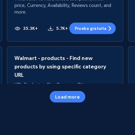
price, Currency, Availability, Reviews count, and
more.
35.3K+
5.7K+
Prueba gratuita
Walmart - products - Find new
products by using specific category
URL
URL, Final price, Sku, Currency, Gtin,
Specifications, Image urls, Top reviews, and
Load more
more.
5.6K+
875+
Prueba gratuita