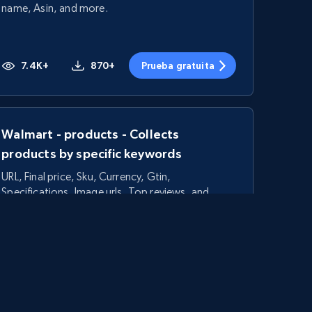
name, Asin, and more.
7.4K+
870+
Prueba gratuita
Walmart - products - Collects
products by specific keywords
URL, Final price, Sku, Currency, Gtin,
Specifications, Image urls, Top reviews, and
more.
5.6K+
875+
Prueba gratuita