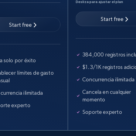
Desliza para ajustar el plan
Start free
eBay - Gather data on products using
Start free
specified keywords
URL, Product id, Title, Seller name, Seller rating,
Seller reviews, Breadcrumbs, Root category, and
384,000 registros incl
more.
a solo por éxito
$1.3/1K registros adici
2.5K+
359+
Prueba gratuita
blecer límites de gasto
Concurrencia ilimitada
sual
Cancela en cualquier
currencia ilimitada
momento
Google Shopping
orte experto
URL, Product id, Title, Product description,
Soporte experto
Rating, Reviews count, Images, Variations, and
more.