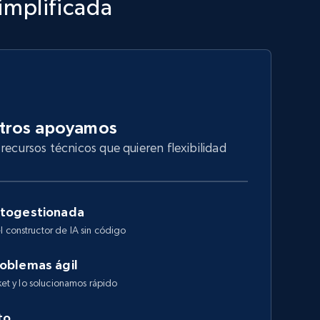
implificada
otros apoyamos
recursos técnicos que quieren flexibilidad
utogestionada
l constructor de IA sin código
roblemas ágil
cket y lo solucionamos rápido
to