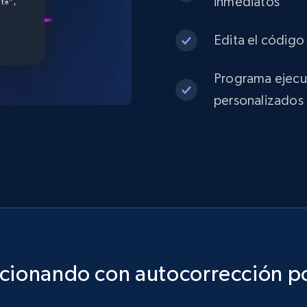
inmediatos
Edita el código 
Programa ejecuc
personalizados
ncionando con autocorrección po