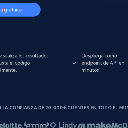
Proxies de
collected
Comienza desde
esde
$0.9/IP
datacenter
a gratuita
B
esde
Proxies de ISP
de
Más de 1,300,000+ proxies residenciales
estáticos totalmente compatibles
visualiza los resultados
Despliega como
ra
justa el código
endpoint de API en
ilmente.
minutos.
 LA CONFIANZA DE 20,000+ CLIENTES EN TODO EL M