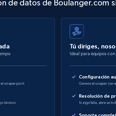
ón de datos de Boulanger.com s
nada
Tú diriges, nos
tiempo
Ideal para equipos con 
Configuración a
l scraper por ti
Genera el scraper con e
Resolución de p
jo técnico
Si algo falla, abre un ti
Soporte comple