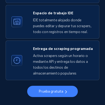
33.5K+
3.5K+
Prueba gratuita
Espacio de trabajo IDE
IDE totalmente alojado donde
Instagram - Profiles
puedes editar y depurar tus scrapers,
todo con registros en tiempo real.
Account, Fbid, ID, Followers, Posts count, Is
business account, Is professional account, Is
verified, and more.
Entrega de scraping programada
Activa scrapers según un horario o
22.2K+
3.4K+
Prueba gratuita
mediante API y entrega los datos a
todos los destinos de
almacenamiento populares
Instagram - Profiles - Collect profile
information by user name
Prueba gratuita
Account, Fbid, ID, Followers, Posts count, Is
business account, Is professional account, Is
verified, and more.