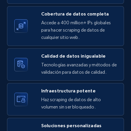
X (formerly Twitter) - Posts
Cobertura de datos completa
ID, User posted, Name, Description, Date
Accede a 400 million+ IPs globales
posted, Photos, URL, Quoted post, and more.
para hacer scraping de datos de
cualquier sitio web.
10.3K+
1.2K+
Prueba gratuita
Calidad de datos inigualable
Tecnologías avanzadas y métodos de
X (formerly Twitter) - Posts - Collecting
validación para datos de calidad.
Twitter posts URLs
ID, User posted, Name, Description, Date
Infraestructura potente
posted, Photos, URL, Quoted post, and more.
Haz scraping de datos de alto
volumen sin ser bloqueado.
10.3K+
1.2K+
Prueba gratuita
Soluciones personalizadas