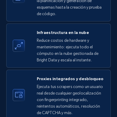
la planificación y generación de
esquemas hasta la creación y prueba
de código.
Amazon products - find products by using
upc numbers
Infraestructura en la nube
Title, Seller name, Brand, Description, Initial
Reduce costos de hardware y
price, Currency, Availability, Reviews count, and
more.
mantenimiento: ejecuta todo el
cómputo en la nube gestionada de
Bright Data y escala al instante.
35.2K+
5.7K+
Prueba gratuita
Proxies integrados y desbloqueo
LinkedIn company information
Ejecuta tus scrapers como un usuario
real desde cualquier geolocalización
ID, Name, Country code, Locations, Followers,
con fingerprinting integrado,
Employees in linkedin, About, Specialties, and
more.
reintentos automáticos, resolución
de CAPTCHA y más.