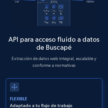
Zillow properties listing information
Zpid, City, State, HomeStatus, Address,
IsListingClaimedByCurrentSignedInUser,
API para acceso fluido a datos
IsCurrentSignedInAgentResponsible, Bedrooms,
and more.
de Buscapé
12K+
1.3K+
Prueba gratuita
Extracción de datos web integral, escalable y
conforme a normativas
Zillow properties listing information -
Discover by custom filters - location, home
type and status
FLEXIBLE
Zpid, City, State, HomeStatus, Address,
IsListingClaimedByCurrentSignedInUser,
Adaptado a tu flujo de trabajo