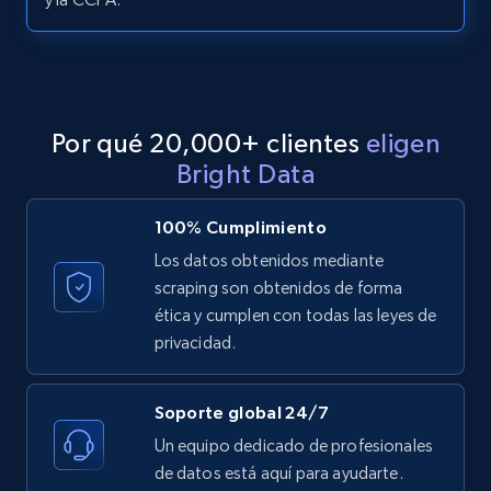
LinkedIn posts - Discover posts by Profile
URL
URL, ID, User id, Use url, Title, Headline, Post
text, Date posted, and more.
Por qué 20,000+ clientes
eligen
11.3K+
1.5K+
Prueba gratuita
Bright Data
100% Cumplimiento
Los datos obtenidos mediante
LinkedIn posts - Discover new posts
scraping son obtenidos de forma
company URL
ética y cumplen con todas las leyes de
URL, ID, User id, Use url, Title, Headline, Post
privacidad.
text, Date posted, and more.
Soporte global 24/7
11.3K+
1.5K+
Prueba gratuita
Un equipo dedicado de profesionales
de datos está aquí para ayudarte.