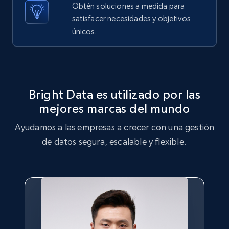
Obtén soluciones a medida para
X (formerly Twitter) - Posts - Getting x
satisfacer necesidades y objetivos
posts by array of profiles
únicos.
ID, User posted, Name, Description, Date
posted, Photos, URL, Quoted post, and more.
10.3K+
1.2K+
Prueba gratuita
Bright Data es utilizado por las
mejores marcas del mundo
Ayudamos a las empresas a crecer con una gestión
TikTok - Profiles
de datos segura, escalable y flexible.
Account id, Nickname, Biography, Awg
engagement rate, Comment engagement rate,
Like engagement rate, Bio link, Predicted lang,
and more.
8.3K+
962+
Prueba gratuita