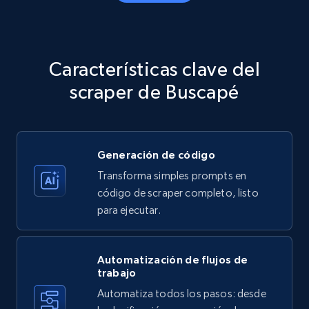
Amazon products - Collects products by
specific category URL
Title, Seller name, Brand, Description, Initial
Características clave del
price, Currency, Availability, Reviews count, and
more.
scraper de Buscapé
35.2K+
5.7K+
Prueba gratuita
Generación de código
Transforma simples prompts en
Amazon products - Collects products by
código de scraper completo, listo
specific keywords
para ejecutar.
Title, Seller name, Brand, Description, Initial
price, Currency, Availability, Reviews count, and
more.
Automatización de flujos de
trabajo
Automatiza todos los pasos: desde
35.2K+
5.7K+
Prueba gratuita