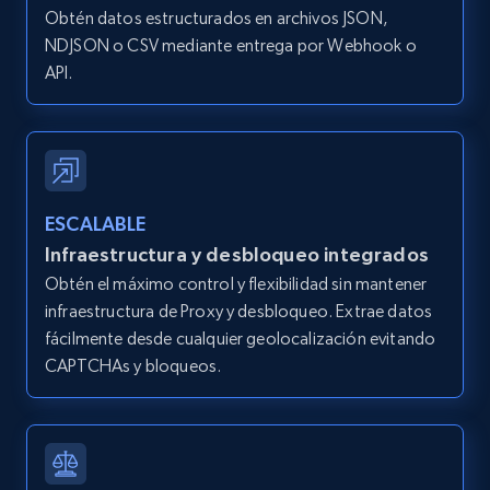
IsCurrentSignedInAgentResponsible, Bedrooms,
Obtén datos estructurados en archivos JSON,
and more.
NDJSON o CSV mediante entrega por Webhook o
API.
12K+
1.3K+
Prueba gratuita
Zillow properties listing information -
ESCALABLE
Search by parameters on zillow and use the
Infraestructura y desbloqueo integrados
direct link as input
Obtén el máximo control y flexibilidad sin mantener
Zpid, City, State, HomeStatus, Address,
infraestructura de Proxy y desbloqueo. Extrae datos
IsListingClaimedByCurrentSignedInUser,
IsCurrentSignedInAgentResponsible, Bedrooms,
fácilmente desde cualquier geolocalización evitando
and more.
CAPTCHAs y bloqueos.
12K+
1.3K+
Prueba gratuita