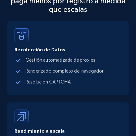
paga menos por registro a medida
Address, Description, Business details, and
que escalas
more.
13.2K+
1.7K+
Prueba gratuita
Recolección de Datos
Google Maps full information - discover
Gestión automatizada de proxies
records by location search
Renderizado completo del navegador
Place id, URL, Country, Name, Category,
Address, Description, Business details, and
Resolución CAPTCHA
more.
13.2K+
1.7K+
Prueba gratuita
Rendimiento a escala
Google Maps full information - Collect