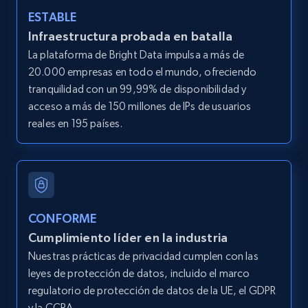
ESTABLE
LinkedIn posts
Infraestructura probada en batalla
URL, ID, User id, Use url, Title, Headline, Post
La plataforma de Bright Data impulsa a más de
text, Date posted, and more.
20.000 empresas en todo el mundo, ofreciendo
tranquilidad con un 99,99% de disponibilidad y
11.3K+
1.5K+
Prueba gratuita
acceso a más de 150 millones de IPs de usuarios
reales en 195 países.
LinkedIn posts - Discover user's articles by
URL
URL, ID, User id, Use url, Title, Headline, Post
text, Date posted, and more.
CONFORME
Cumplimiento líder en la industria
11.3K+
1.5K+
Prueba gratuita
Nuestras prácticas de privacidad cumplen con las
leyes de protección de datos, incluido el marco
regulatorio de protección de datos de la UE, el GDPR
y la CCPA.