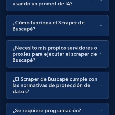
usando un prompt de IA?
8K+
713+
Prueba gratuita
¿Cómo funciona el Scraper de
Buscapé?
Youtube - Videos posts - Discovery records
by Explore page URL
¿Necesito mis propios servidores o
URL, Title, Youtuber, Youtuber md5, Video url,
Video length, Likes, Views, and more.
proxies para ejecutar el scraper de
Buscapé?
8K+
713+
Prueba gratuita
¿El Scraper de Buscapé cumple con
las normativas de protección de
datos?
Youtube - Videos posts - Discovery videos
by podcast url
URL, Title, Youtuber, Youtuber md5, Video url,
¿Se requiere programación?
Video length, Likes, Views, and more.